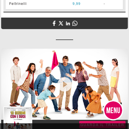
Feltrinelli
9,99
-

GUARDA IL TRAILER