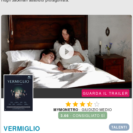
Hugh Jackman assoluto protagonista.

GUARDA IL TRAILER





MYMONETRO
- GIUDIZIO MEDIO
3.66
- CONSIGLIATO SÌ
VERMIGLIO
TALENTI