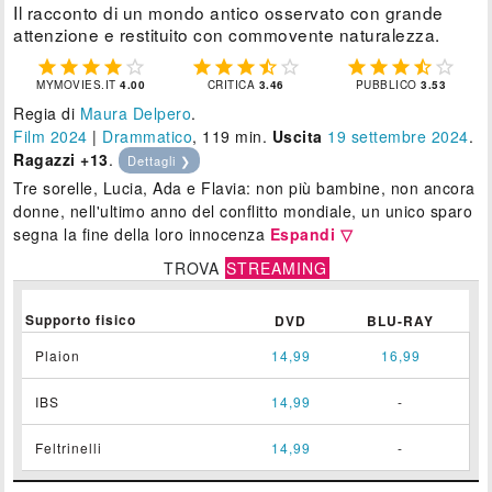
Il racconto di un mondo antico osservato con grande
attenzione e restituito con commovente naturalezza.















MYMOVIES.IT
4.00
CRITICA
3.46
PUBBLICO
3.53
Regia di
Maura Delpero
.
Film 2024
|
Drammatico
, 119 min.
Uscita
19
settembre 2024
.
Ragazzi +13
.
Dettagli ❯
Tre sorelle, Lucia, Ada e Flavia: non più bambine, non ancora
donne, nell'ultimo anno del conflitto mondiale, un unico sparo
segna la fine della loro innocenza
Espandi ▽
TROVA
STREAMING
Supporto fisico
DVD
BLU-RAY
Plaion
14,99
16,99
IBS
14,99
-
Feltrinelli
14,99
-