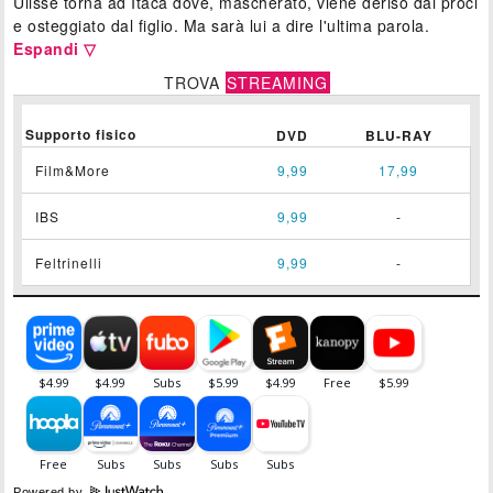
Ulisse torna ad Itaca dove, mascherato, viene deriso dai proci
e osteggiato dal figlio. Ma sarà lui a dire l'ultima parola.
Espandi ▽
TROVA
STREAMING
Supporto fisico
DVD
BLU-RAY
Film&More
9,99
17,99
IBS
9,99
-
Feltrinelli
9,99
-
Powered by