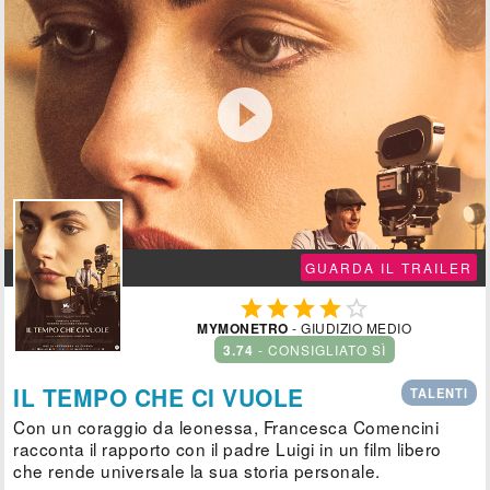

GUARDA IL TRAILER





MYMONETRO
- GIUDIZIO MEDIO
3.74
- CONSIGLIATO SÌ
IL TEMPO CHE CI VUOLE
TALENTI
Con un coraggio da leonessa, Francesca Comencini
racconta il rapporto con il padre Luigi in un film libero
che rende universale la sua storia personale.