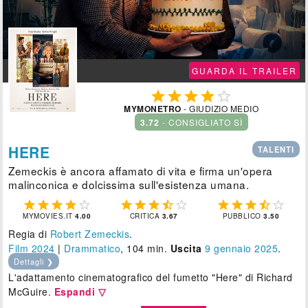
GUARDA IL TRAILER





MYMONETRO
- GIUDIZIO MEDIO
3.72
- CONSIGLIATO SÌ
HERE
TALENTI
Zemeckis è ancora affamato di vita e firma un'opera
malinconica e dolcissima sull'esistenza umana.















MYMOVIES.IT
4.00
CRITICA
3.67
PUBBLICO
3.50
Regia di
Robert Zemeckis
.
Film 2024
|
Drammatico
, 104 min.
Uscita
9
gennaio 2025
.
Dettagli ❯
L'adattamento cinematografico del fumetto "Here" di Richard
McGuire.
Espandi ▽