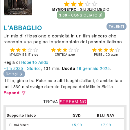





MYMONETRO
- GIUDIZIO MEDIO
3.09
- CONSIGLIATO SÌ
L'ABBAGLIO
TALENTI
Un mix di riflessione e comicità in un film sincero che
racconta una pagina fondamentale del passato italiano.















MYMOVIES.IT
3.00
CRITICA
2.90
PUBBLICO
3.38
Regia di
Roberto Andò
.
Film 2025
|
Storico
, 131 min.
Uscita
16
gennaio 2025
.
Dettagli ❯
Il film, girato tra Palermo e altri luoghi siciliani, è ambientato
nel 1860 e si svolge durante l'epopea dei Mille in Sicilia.
Espandi ▽
TROVA
STREAMING
Supporto fisico
DVD
BLU-RAY
Film&More
15,99
17,99