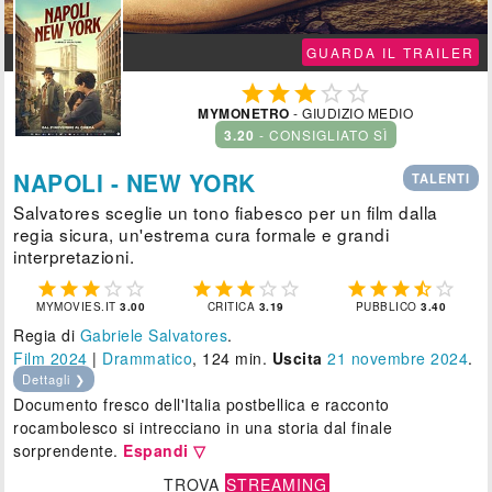
GUARDA IL TRAILER





MYMONETRO
- GIUDIZIO MEDIO
3.20
- CONSIGLIATO SÌ
NAPOLI - NEW YORK
TALENTI
Salvatores sceglie un tono fiabesco per un film dalla
regia sicura, un'estrema cura formale e grandi
interpretazioni.















MYMOVIES.IT
3.00
CRITICA
3.19
PUBBLICO
3.40
Regia di
Gabriele Salvatores
.
Film 2024
|
Drammatico
, 124 min.
Uscita
21
novembre 2024
.
Dettagli ❯
Documento fresco dell'Italia postbellica e racconto
rocambolesco si intrecciano in una storia dal finale
sorprendente.
Espandi ▽
TROVA
STREAMING