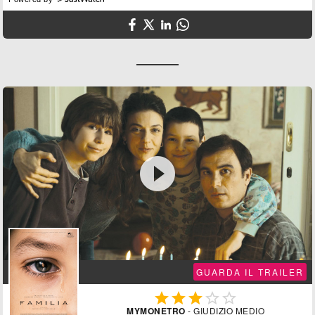

GUARDA IL TRAILER





MYMONETRO
- GIUDIZIO MEDIO