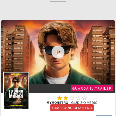

GUARDA IL TRAILER





MYMONETRO
- GIUDIZIO MEDIO
1.82
- CONSIGLIATO NO