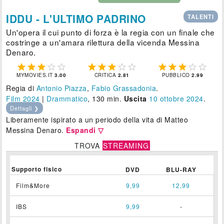
IDDU - L'ULTIMO PADRINO
TALENTI
Un'opera il cui punto di forza è la regia con un finale che
costringe a un'amara rilettura della vicenda Messina
Denaro.















MYMOVIES.IT
3.00
CRITICA
2.81
PUBBLICO
2.99
Regia di
Antonio Piazza
,
Fabio Grassadonia
.
Film 2024
|
Drammatico
, 130 min.
Uscita
10
ottobre 2024
.
Dettagli ❯
Liberamente ispirato a un periodo della vita di Matteo
Messina Denaro.
Espandi ▽
TROVA
STREAMING
Supporto fisico
DVD
BLU-RAY
Film&More
9,99
12,99
IBS
9,99
-