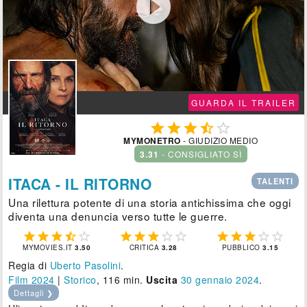

GUARDA IL TRAILER





MYMONETRO
- GIUDIZIO MEDIO
3.31
- CONSIGLIATO SÌ
ITACA - IL RITORNO
TALENTI
Una rilettura potente di una storia antichissima che oggi
diventa una denuncia verso tutte le guerre.















MYMOVIES.IT
3.50
CRITICA
3.28
PUBBLICO
3.15
Regia di
Uberto Pasolini
.
Film 2024
|
Storico
, 116 min.
Uscita
30
gennaio 2024
.
Dettagli ❯