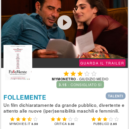

GUARDA IL TRAILER





MYMONETRO
- GIUDIZIO MEDIO
3.15
- CONSIGLIATO SÌ
FOLLEMENTE
TALENTI
Un film dichiaratamente da grande pubblico, divertente e
attento alle nuove (iper)sensibilità maschili e femminili.















MYMOVIES.IT
3.50
CRITICA
3.00
PUBBLICO
2.95