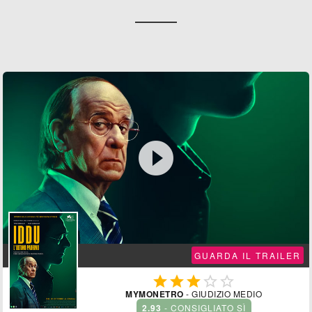

GUARDA IL TRAILER





MYMONETRO
- GIUDIZIO MEDIO
2.93
- CONSIGLIATO SÌ