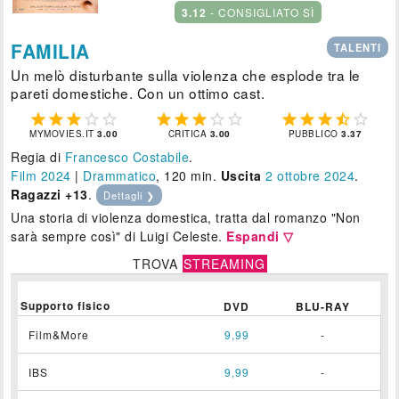
3.12
- CONSIGLIATO SÌ
FAMILIA
TALENTI
Un melò disturbante sulla violenza che esplode tra le
pareti domestiche. Con un ottimo cast.















MYMOVIES.IT
3.00
CRITICA
3.00
PUBBLICO
3.37
Regia di
Francesco Costabile
.
Film 2024
|
Drammatico
, 120 min.
Uscita
2
ottobre 2024
.
Ragazzi +13
.
Dettagli ❯
Una storia di violenza domestica, tratta dal romanzo "Non
sarà sempre così" di Luigi Celeste.
Espandi ▽
TROVA
STREAMING
Supporto fisico
DVD
BLU-RAY
Film&More
9,99
-
IBS
9,99
-