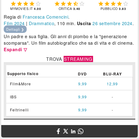















MYMOVIES.IT
4.00
CRITICA
3.40
PUBBLICO
3.83
Regia di
Francesca Comencini
.
Film 2024
|
Drammatico
, 110 min.
Uscita
26
settembre 2024
.
Dettagli ❯
Un padre e sua figlia. Gli anni di piombo e la "generazione
scomparsa". Un film autobiografico che sa di vita e di cinema.
Espandi ▽
TROVA
STREAMING
Supporto fisico
DVD
BLU-RAY
Film&More
9,99
12,99
IBS
9,99
-
Feltrinelli
9,99
-