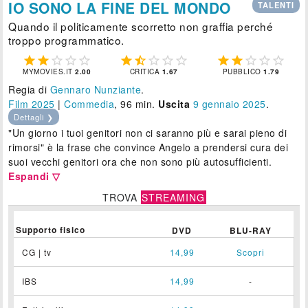
IO SONO LA FINE DEL MONDO
TALENTI
Quando il politicamente scorretto non graffia perché
troppo programmatico.















MYMOVIES.IT
2.00
CRITICA
1.67
PUBBLICO
1.79
Regia di
Gennaro Nunziante
.
Film 2025
|
Commedia
, 96 min.
Uscita
9
gennaio 2025
.
Dettagli ❯
"Un giorno i tuoi genitori non ci saranno più e sarai pieno di
rimorsi" è la frase che convince Angelo a prendersi cura dei
suoi vecchi genitori ora che non sono più autosufficienti.
Espandi ▽
TROVA
STREAMING
Supporto fisico
DVD
BLU-RAY
CG | tv
14,99
Scopri
IBS
14,99
-