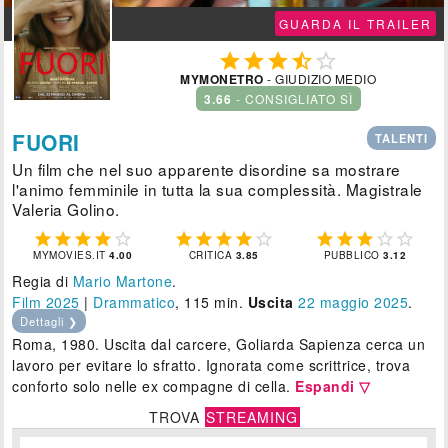
GUARDA IL TRAILER





MYMONETRO
- GIUDIZIO MEDIO
3.66
- CONSIGLIATO SÌ
FUORI
TALENTI
Un film che nel suo apparente disordine sa mostrare
l'animo femminile in tutta la sua complessità. Magistrale
Valeria Golino.















MYMOVIES.IT
4.00
CRITICA
3.85
PUBBLICO
3.12
Regia di
Mario Martone
.
Film 2025
|
Drammatico
, 115 min.
Uscita
22
maggio 2025
.
Dettagli ❯
Roma, 1980. Uscita dal carcere, Goliarda Sapienza cerca un
lavoro per evitare lo sfratto. Ignorata come scrittrice, trova
conforto solo nelle ex compagne di cella.
Espandi ▽
TROVA
STREAMING