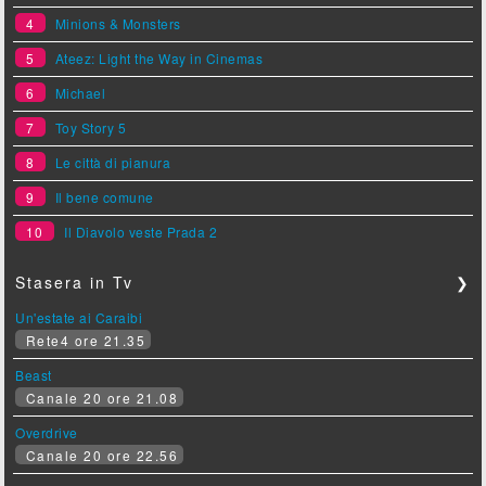
4
Minions & Monsters
5
Ateez: Light the Way in Cinemas
6
Michael
7
Toy Story 5
8
Le città di pianura
9
Il bene comune
10
Il Diavolo veste Prada 2
Stasera in Tv
❯
Un'estate ai Caraibi
Rete4 ore 21.35
Beast
Canale 20 ore 21.08
Overdrive
Canale 20 ore 22.56