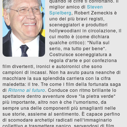
quando le cifre ti confortano. Il
miglior amico di
Steven
Spielberg
, Robert Zemeckis è
uno dei più bravi registi,
sceneggiatori e produttori
hollywoodiani in circolazione, il
cui motto è (come dichiara
qualche critico): "Nulla sul
serio, ma tutto per bene".
Costruisce sceneggiatura a
regola d'arte e poi confeziona
film divertenti, ironici e autoironici che sono
campioni di incassi. Non ha avuto paura neanche di
macchiare la sua splendida carriera con la cifra
maledetta: il tre. Tre come i film della fortunata saga
di
Ritorno al futuro
. Conduce con ritmo brillante lo
spettatore dentro avventure dove "la pietra verde"
più importante, altro non è che l'umorismo, da
sempre una delle componenti più smaglianti nelle
sue storie, assieme al sentimento. È capace perfino
di scomodare archetipi radicati nell'immaginario
collettivo e trasmettere panico, servendosi di film