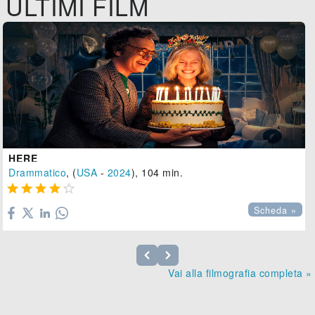
ULTIMI FILM
HERE
Drammatico
, (
USA
-
2024
), 104 min.





Scheda »
Vai alla filmografia completa »