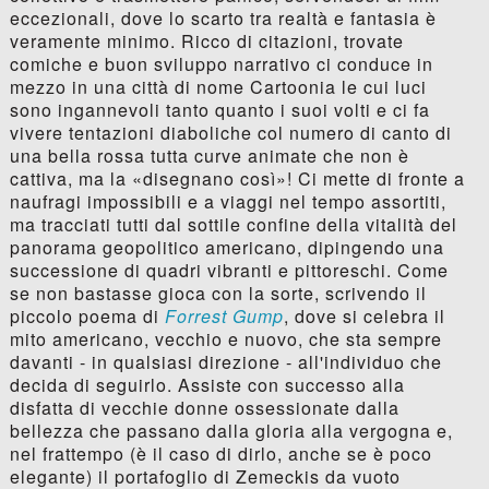
eccezionali, dove lo scarto tra realtà e fantasia è
veramente minimo. Ricco di citazioni, trovate
comiche e buon sviluppo narrativo ci conduce in
mezzo in una città di nome Cartoonia le cui luci
sono ingannevoli tanto quanto i suoi volti e ci fa
vivere tentazioni diaboliche col numero di canto di
una bella rossa tutta curve animate che non è
cattiva, ma la «disegnano così»! Ci mette di fronte a
naufragi impossibili e a viaggi nel tempo assortiti,
ma tracciati tutti dal sottile confine della vitalità del
panorama geopolitico americano, dipingendo una
successione di quadri vibranti e pittoreschi. Come
se non bastasse gioca con la sorte, scrivendo il
piccolo poema di
Forrest Gump
, dove si celebra il
mito americano, vecchio e nuovo, che sta sempre
davanti - in qualsiasi direzione - all'individuo che
decida di seguirlo. Assiste con successo alla
disfatta di vecchie donne ossessionate dalla
bellezza che passano dalla gloria alla vergogna e,
nel frattempo (è il caso di dirlo, anche se è poco
elegante) il portafoglio di Zemeckis da vuoto