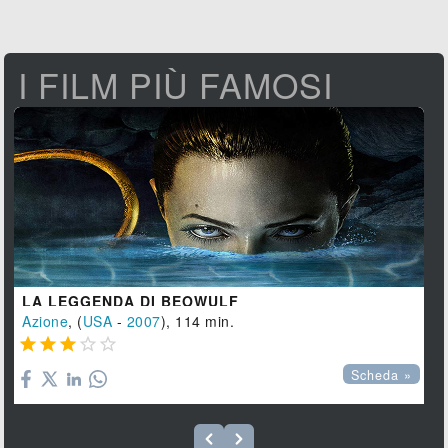
I FILM PIÙ FAMOSI
LA LEGGENDA DI BEOWULF
Azione
, (
USA
-
2007
), 114 min.





Scheda »