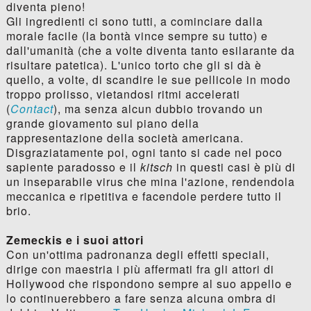
diventa pieno!
Gli ingredienti ci sono tutti, a cominciare dalla
morale facile (la bontà vince sempre su tutto) e
dall'umanità (che a volte diventa tanto esilarante da
risultare patetica). L'unico torto che gli si dà è
quello, a volte, di scandire le sue pellicole in modo
troppo prolisso, vietandosi ritmi accelerati
(
Contact
), ma senza alcun dubbio trovando un
grande giovamento sul piano della
rappresentazione della società americana.
Disgraziatamente poi, ogni tanto si cade nel poco
sapiente paradosso e il
kitsch
in questi casi è più di
un inseparabile virus che mina l'azione, rendendola
meccanica e ripetitiva e facendole perdere tutto il
brio.
Zemeckis e i suoi attori
Con un'ottima padronanza degli effetti speciali,
dirige con maestria i più affermati fra gli attori di
Hollywood che rispondono sempre al suo appello e
lo continuerebbero a fare senza alcuna ombra di