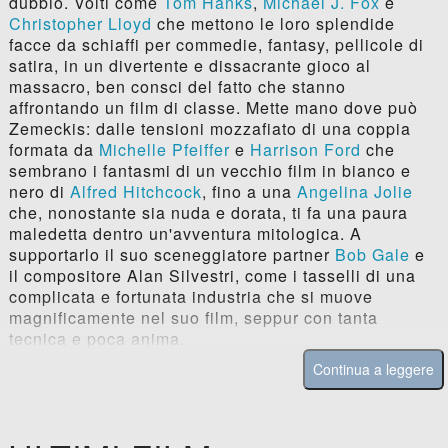
dubbio. Volti come
Tom Hanks
,
Michael J. Fox
e
Christopher Lloyd
che mettono le loro splendide
facce da schiaffi per commedie, fantasy, pellicole di
satira, in un divertente e dissacrante gioco al
massacro, ben consci del fatto che stanno
affrontando un film di classe. Mette mano dove può
Zemeckis: dalle tensioni mozzafiato di una coppia
formata da
Michelle Pfeiffer
e
Harrison Ford
che
sembrano i fantasmi di un vecchio film in bianco e
nero di
Alfred Hitchcock
, fino a una
Angelina Jolie
che, nonostante sia nuda e dorata, ti fa una paura
maledetta dentro un'avventura mitologica. A
supportarlo il suo sceneggiatore partner
Bob Gale
e
il compositore Alan Silvestri, come i tasselli di una
complicata e fortunata industria che si muove
magnificamente nel suo film, seppur con tanta
tecnica e poca anima.
Continua a leggere