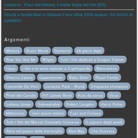
Insidious - Fuori dall'altrove, il trailer finale del film [HD]
Grazie a Spider-Man e Odissea il box office 2026 supera i 50 milioni di
spettatori
Argomenti
Minions
Scary Movie
Gomorra
28 giorni dopo
Now You See Me
M3gan
Tutti i film dedicati a Dragon Trainer
Opus
I film e le serie ispirate a Il gattopardo
Biancaneve
Checco Zalone
Oppenheimer
Baby Sitter
Royal Family
Leonardo Da Vinci
Jurassic Park - World
Cinquanta sfumature
Pirati dei Caraibi
007 James Bond
Auto da corsa
Virus
Indiana Jones
Unbreakable
Robert Langdon
Harry Potter
Millennium
Teen movie italiani
Fast and Furious
Tutti i film del Marvel Cinematic Universe
Il signore degli anelli
Alice nel paese delle meraviglie
Mad Max
Che Guevara