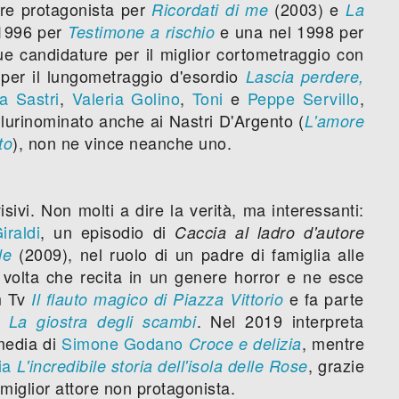
re protagonista per
(2003) e
Ricordati di me
La
 1996 per
e una nel 1998 per
Testimone a rischio
e candidature per il miglior cortometraggio con
per il lungometraggio d'esordio
Lascia perdere,
a Sastri
,
Valeria Golino
,
Toni
e
Peppe Servillo
,
Plurinominato anche ai Nastri D'Argento (
L'amore
), non ne vince neanche uno.
to
sivi. Non molti a dire la verità, ma interessanti:
iraldi
, un episodio di
Caccia al ladro d'autore
(2009), nel ruolo di un padre di famiglia alle
le
 volta che recita in un genere horror e ne esce
lm Tv
e fa parte
Il flauto magico di Piazza Vittorio
. Nel 2019 interpreta
 La giostra degli scambi
edia di
Simone Godano
, mentre
Croce e delizia
ia
, grazie
L'incredibile storia dell'isola delle Rose
miglior attore non protagonista.