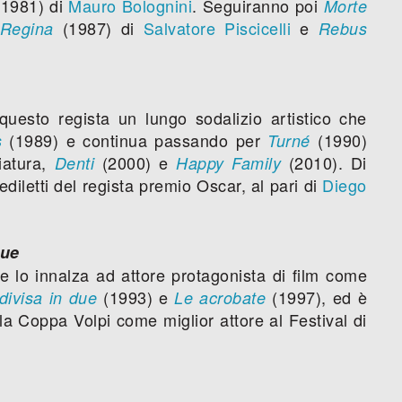
(1981) di
Mauro Bolognini
. Seguiranno poi
Morte
(1987) di
Salvatore Piscicelli
e
Regina
Rebus
questo regista un lungo sodalizio artistico che
(1989) e continua passando per
(1990)
s
Turné
iatura,
(2000) e
(2010). Di
Denti
Happy Family
ediletti del regista premio Oscar, al pari di
Diego
due
 lo innalza ad attore protagonista di film come
(1993) e
(1997), ed è
divisa in due
Le acrobate
la Coppa Volpi come miglior attore al Festival di