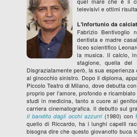
quel mare che è il ci
televisivi e ottimi risu
L'infortunio da calcia
Fabrizio Bentivoglio
dentista e madre casali
liceo scientifico Leonar
la musica. Il calcio, i
stagione, quella del 
Disgraziatamente però, la sua esperienza ca
al ginocchio sinistro. Dopo il diploma, appa
Piccolo Teatro di Milano, dove debutta con
proprio per l'amore, profondo e ricambiato
studi in medicina, tanto a cuore ai genito
carriera cinematografica. Il debutto sul g
(1980) con
Il bandito dagli occhi azzurri
quello di Riccardo, ha i lunghi capelli r
bisogna dire che questo giovanotto buca lo