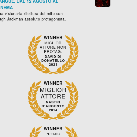
ANGUE, DAL 12 AGOSTO AL
INEMA
a visionaria rilettura del mito con
ugh Jackman assoluto protagonista.
WINNER
MIGLIOR
ATTORE NON
PROTAG.
DAVID DI
DONATELLO
2021
WINNER
MIGLIOR
ATTORE
NASTRI
D'ARGENTO
2014
WINNER
PREMIO