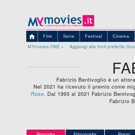

Film
Serie
Festival
Cinema
MYmovies ONE »
Aggiungi alle fonti preferite Go
FA
Fabrizio Bentivoglio è un attore
Nel 2021 ha ricevuto il premio come mig
. Dal 1993 al 2021 Fabrizio Bentivog
Rose
Fabrizio B
Biografia
Filmografia
Premi