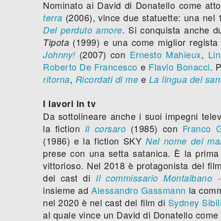
Nominato ai David di Donatello come atto
(2006), vince due statuette: una nel
terra
. Si conquista anche du
Del perduto amore
(1999) e una come miglior regista 
Tipota
(2007) con
Ernesto Mahieux
,
Lin
Johnny!
Roberto De Francesco
e
Flavio Bonacci
. 
,
e
ritorna
Ricordati di me
La lingua del san
I lavori in tv
Da sottolineare anche i suoi impegni televi
la fiction
(1985) con
Franco G
Il corsaro
(1986) e la fiction SKY
Nel nome del ma
prese con una setta satanica. È la prima
vittorioso. Nel 2018 è protagonista del fi
del cast di
Il commissario Montalbano -
insieme ad
Alessandro Gassmann
la comm
nel 2020 è nel cast del film di
Sydney Sibil
al quale vince un David di Donatello come 