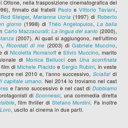
i Ottone, nella trasposizione cinematografica del
96), firmato dai fratelli
Paolo
e
Vittorio Taviani
,
n
Rod Steiger
,
(1997) di
Roberto
Marianna Ucrìa
(1998) di
Théo Angelopulos
,
 un giorno
La balia
on
Carlo Mazzacurati
:
(2000),
La lingua del santo
(2007). Ai quali si aggiungono, nell'ultimo
stanza
h
,
(2003) di
Gabriele Muccino
,
Ricordati di me
le di
Nicoletta Romanoff
e
Silvio Muccino
, marito
ionale di
Monica Bellucci
con
Una sconfinata
i film di
Michele Placido
e
Sergio Rubini
, in veste
mpre nel 2010 e, l'anno successivo,
di
Scialla!
. Nel 2014 lo troviamo nel cast
Il capitale umano
ores
e l'anno successivo è nel cast di
Dobbiamo
protagonisti di
, una commedia diretta
Sconnessi
, film thriller di
Stefano Mordini
. Fa inoltre
isibile
, uscito al cinema in due parti.
Loro