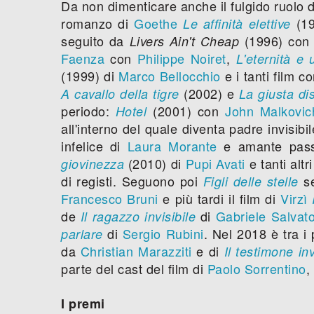
Da non dimenticare anche il fulgido ruolo d
romanzo di
Goethe
(19
Le affinità elettive
seguito da
(1996) co
Livers Ain't Cheap
Faenza
con
Philippe Noiret
,
L'eternità e
(1999) di
Marco Bellocchio
e i tanti film c
(2002) e
A cavallo della tigre
La giusta di
periodo:
(2001) con
John Malkovic
Hotel
all'interno del quale diventa padre invisibi
infelice di
Laura Morante
e amante pass
(2010) di
Pupi Avati
e tanti altr
giovinezza
di registi. Seguono poi
se
Figli delle stelle
Francesco Bruni
e più tardi il film di
Virzì
de
di
Gabriele Salvat
Il ragazzo invisibile
di
Sergio Rubini
. Nel 2018 è tra i 
parlare
da
Christian Marazziti
e di
Il testimone inv
parte del cast del film di
Paolo Sorrentino
,
I premi