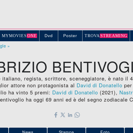
Dvd
Poster
MYMOVIE
S
ONE
TROV
A
STREAMING
ogle »
BRIZIO BENTIVOG
 italiano, regista, scrittore, sceneggiatore, è nato il 
lior attore non protagonista al
David di Donatello
per 
lio ha vinto 5 premi:
David di Donatello
(2021),
Nastr
entivoglio ha oggi 69 anni ed è del segno zodiacale 
News
Stampa
Foto