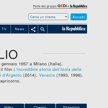
Parte del gruppo
e
Accedi


TV
News
LIO
4 gennaio 1957 a Milano (Italia).
il film
L'incredibile storia dell'Isola delle
i d'Argento
(2014),
Venezia
(1993, 1996).
Capricorno.
Video
Cinema
Streaming