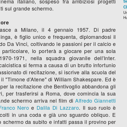
nema italiano, sospeso fra ambiziosi progetti
S
C
ltati sul grande schermo.
Un
H
tore
 nasce a Milano, il 4 gennaio 1957. Di padre
nga, è figlio unico e frequenta, diplomandosi il
do Da Vinci, coltivando le passioni per il calcio e
n particolare, lo porterà a giocare per una sola
1970-1971, nella squadra giovanile dell'Inter.
lcistica si ferma a causa di un brutto infortunio
ssionato di recitazione, si iscrive alla scuola del
 il "Timone d'Atene" di William Shakespare. Ed è
 per la recitazione che Bentivoglio abbandona gli
ri, per trasferirsi a Roma, dove comincia la sua
rande schermo arriva nel film di
Alfredo Giannetti
Franco Nero
e
Dalila Di Lazzaro
. Il suo ruolo è
accolti in una coda e già uno sguardo obliquo. E
 schermo da subito e infatti passa il provino per