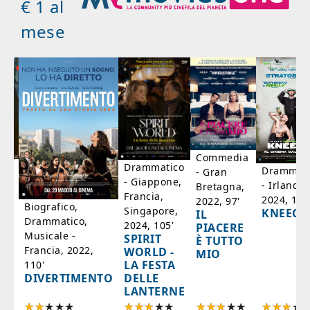
€ 1 al
mese
Commedia
ico
Drammatico
Drammati
- Gran
- Giappone,
- Irlanda,
Bretagna,
'
Francia,
2024, 105
2022, 97'
Biografico,
Singapore,
KNEECA
IL
Drammatico,
2024, 105'
PIACERE
Musicale -
SPIRIT
È TUTTO
Francia, 2022,
WORLD -
MIO
LA FESTA
110'
DELLE
DIVERTIMENTO
LANTERNE