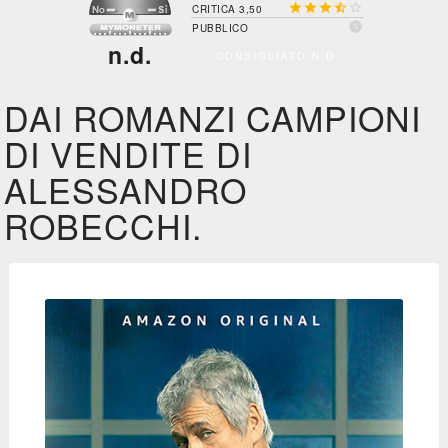





CRITICA 3,50

PUBBLICO
n.d.
CONSIGLIATO N.D.
DAI ROMANZI CAMPIONI
DI VENDITE DI
ALESSANDRO
ROBECCHI.