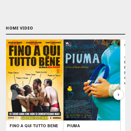
HOME VIDEO
4-4
REG
Roa
Mic
Fra
Cla
Cup
FINO A QUI TUTTO BENE
PIUMA