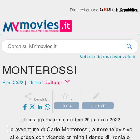
Vai alla ricerca avanzata »
MONTEROSSI

Film 2022
|
Thriller
Dettagli



7
5
Condividi
VOTA
SCRIVI
Ultimo aggiornamento martedì 25 gennaio 2022
Le avventure di Carlo Monterossi, autore televisivo
alle prese con vicende criminali dense di ironia e