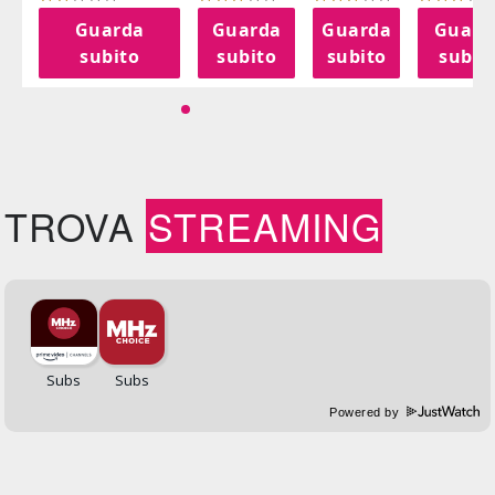
a
Guarda
Guarda
Guarda
Guard
o
subito
subito
subito
subit
TROVA
STREAMING
Powered by