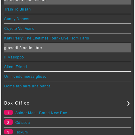
Train To Busan
Sunny Dancer
Coyote Vs. Acme
Katy Perry: The Lifetimes Tour - Live From Paris
giovedì 3 settembre
Il Malloppo
Silent Friend
Un mondo meraviglioso
Come rapinare una banca
Box Office
❯
1
Spider-Man - Brand New Day
2
Odissea
3
Hokum