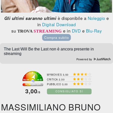
Gli ultimi saranno ultimi
è disponibile a
Noleggio
e
in
Digital Download
su
e in
DVD
e
Blu-Ray
TROVA
STREAMING
Compra subito
Powered by





MYMOVIES 3,50





CRITICA 2,50





PUBBLICO 3,00
3,00
CONSIGLIATO SÌ
/5
MASSIMILIANO BRUNO