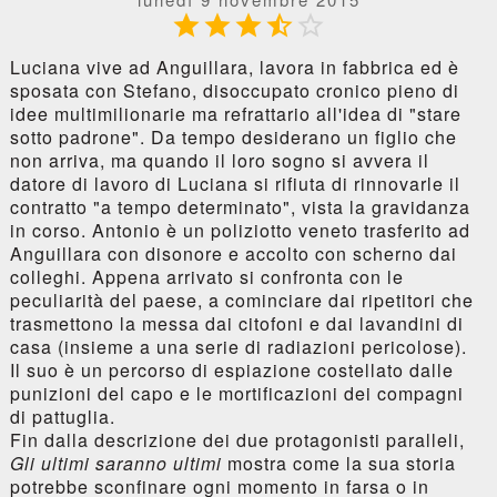





Luciana vive ad Anguillara, lavora in fabbrica ed è
sposata con Stefano, disoccupato cronico pieno di
idee multimilionarie ma refrattario all'idea di "stare
sotto padrone". Da tempo desiderano un figlio che
non arriva, ma quando il loro sogno si avvera il
datore di lavoro di Luciana si rifiuta di rinnovarle il
contratto "a tempo determinato", vista la gravidanza
in corso. Antonio è un poliziotto veneto trasferito ad
Anguillara con disonore e accolto con scherno dai
colleghi. Appena arrivato si confronta con le
peculiarità del paese, a cominciare dai ripetitori che
trasmettono la messa dai citofoni e dai lavandini di
casa (insieme a una serie di radiazioni pericolose).
Il suo è un percorso di espiazione costellato dalle
punizioni del capo e le mortificazioni dei compagni
di pattuglia.
Fin dalla descrizione dei due protagonisti paralleli,
Gli ultimi saranno ultimi
mostra come la sua storia
potrebbe sconfinare ogni momento in farsa o in