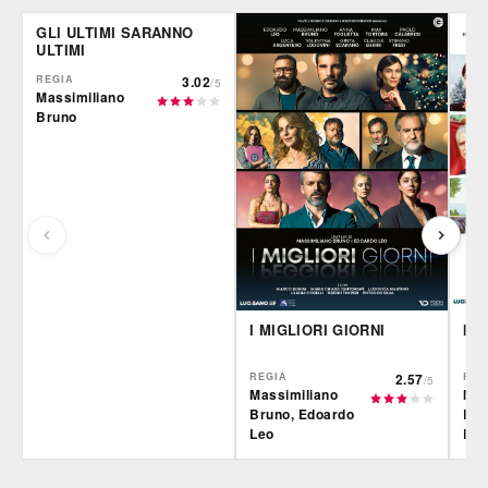
GLI ULTIMI SARANNO
ULTIMI
REGIA
3.02
/5
Massimiliano
Bruno
I MIGLIORI GIORNI
I P
REGIA
2.57
REG
/5
Massimiliano
Mas
Bruno, Edoardo
Bru
Leo
Leo