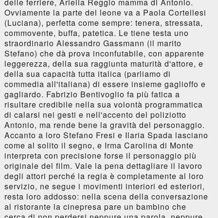
delle ferriere, Ariella Reggio mamma di Antonio.
Ovviamente la parte del leone va a Paola Cortellesi
(Luciana), perfetta come sempre: tenera, stressata,
commovente, buffa, patetica. Le tiene testa uno
straordinario Alessandro Gassmann (il marito
Stefano) che dà prova inconfutabile, con apparente
leggerezza, della sua raggiunta maturità d'attore, e
della sua capacità tutta italica (parliamo di
commedia all'italiana) di essere insieme gaglioffo e
gagliardo. Fabrizio Bentivoglio fa più fatica a
risultare credibile nella sua volontà programmatica
di calarsi nei gesti e nell'accento del poliziotto
Antonio, ma rende bene la gravità del personaggio.
Accanto a loro Stefano Fresi e Ilaria Spada lasciano
come al solito il segno, e Irma Carolina di Monte
interpreta con precisione forse il personaggio più
originale del film. Vale la pena dettagliare il lavoro
degli attori perché la regia è completamente al loro
servizio, ne segue i movimenti interiori ed esteriori,
resta loro addosso: nella scena della conversazione
al ristorante la cinepresa pare un bambino che
cerca di non perdersi neppure una parola, neppure