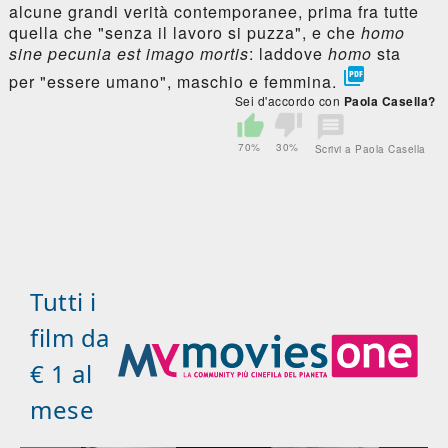
alcune grandi verità contemporanee, prima fra tutte
quella che "senza il lavoro si puzza", e che
homo
sine pecunia est imago mortis
: laddove
homo
sta

per "essere umano", maschio e femmina.
Sei d'accordo con
Paola Casella?
70%
30%
Scrivi a Paola Casella
Tutti i
film da
€ 1 al
mese