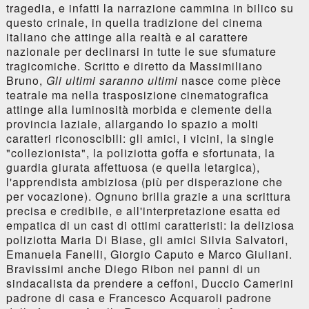
tragedia, e infatti la narrazione cammina in bilico su
questo crinale, in quella tradizione del cinema
italiano che attinge alla realtà e al carattere
nazionale per declinarsi in tutte le sue sfumature
tragicomiche. Scritto e diretto da Massimiliano
Bruno,
Gli ultimi saranno ultimi
nasce come pièce
teatrale ma nella trasposizione cinematografica
attinge alla luminosità morbida e clemente della
provincia laziale, allargando lo spazio a molti
caratteri riconoscibili: gli amici, i vicini, la single
"collezionista", la poliziotta goffa e sfortunata, la
guardia giurata affettuosa (e quella letargica),
l'apprendista ambiziosa (più per disperazione che
per vocazione). Ognuno brilla grazie a una scrittura
precisa e credibile, e all'interpretazione esatta ed
empatica di un cast di ottimi caratteristi: la deliziosa
poliziotta Maria Di Biase, gli amici Silvia Salvatori,
Emanuela Fanelli, Giorgio Caputo e Marco Giuliani.
Bravissimi anche Diego Ribon nei panni di un
sindacalista da prendere a ceffoni, Duccio Camerini
padrone di casa e Francesco Acquaroli padrone