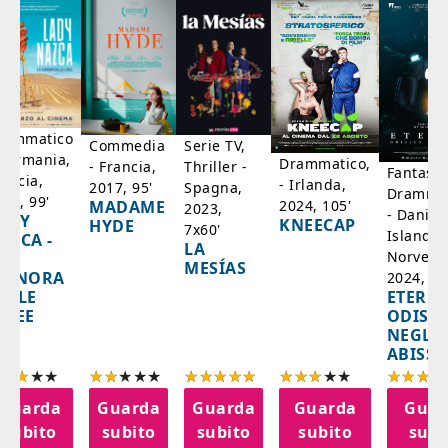
rammatico
Serie TV,
Commedia
 Germania,
Drammatico,
Thriller -
- Francia,
Fantasci
rancia,
- Irlanda,
Spagna,
2017, 95'
Drammat
025, 99'
2024, 105'
MADAME
2023,
- Danim
ADY
KNEECAP
HYDE
7x60'
Islanda,
AZCA -
LA
Norvegi
A
MESÍAS
IGNORA
2024, 10
ETERNA
ELLE
ODISS
INEE
NEGLI
ABISSI
Guarda
Guarda
Guarda
Guarda
Guar
subito
subito
subito
subito
subi