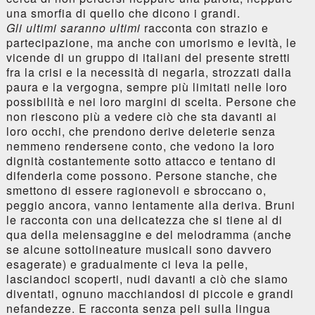
una smorfia di quello che dicono i grandi.
Gli ultimi saranno ultimi
racconta con strazio e
partecipazione, ma anche con umorismo e levità, le
vicende di un gruppo di italiani del presente stretti
fra la crisi e la necessità di negarla, strozzati dalla
paura e la vergogna, sempre più limitati nelle loro
possibilità e nei loro margini di scelta. Persone che
non riescono più a vedere ciò che sta davanti ai
loro occhi, che prendono derive deleterie senza
nemmeno rendersene conto, che vedono la loro
dignità costantemente sotto attacco e tentano di
difenderla come possono. Persone stanche, che
smettono di essere ragionevoli e sbroccano o,
peggio ancora, vanno lentamente alla deriva. Bruni
le racconta con una delicatezza che si tiene al di
qua della melensaggine e del melodramma (anche
se alcune sottolineature musicali sono davvero
esagerate) e gradualmente ci leva la pelle,
lasciandoci scoperti, nudi davanti a ciò che siamo
diventati, ognuno macchiandosi di piccole e grandi
nefandezze. E racconta senza peli sulla lingua