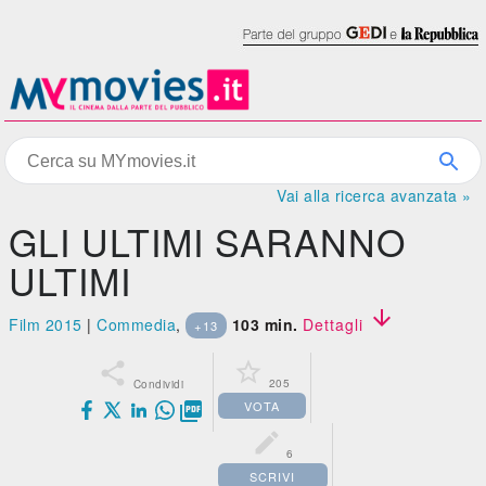
Vai alla ricerca avanzata »
GLI ULTIMI SARANNO
ULTIMI

Film 2015
|
Commedia
,
103 min.
Dettagli
+13


205
Condividi
VOTA


6
SCRIVI