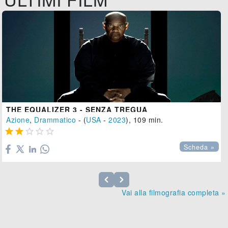
THE EQUALIZER 3 - SENZA TREGUA
Azione
,
Drammatico
- (
USA
-
2023
), 109 min.





Scheda »
Vai alla filmografia completa »