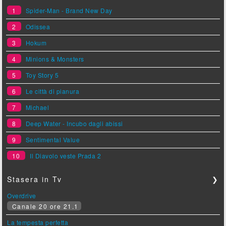
1
Spider-Man - Brand New Day
2
Odissea
3
Hokum
4
Minions & Monsters
5
Toy Story 5
6
Le città di pianura
7
Michael
8
Deep Water - Incubo dagli abissi
9
Sentimental Value
10
Il Diavolo veste Prada 2
Stasera in Tv
❯
Overdrive
Canale 20 ore 21.1
La tempesta perfetta