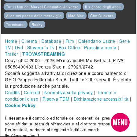
Tutti i film del Marvel Cinematic Universe
Il signore degli anelli
Alice nel paese delle meraviglie
Mad Max
Che Guevara
Terminator
Rocky
Home
|
Cinema
|
Database
|
Film
|
Calendario Uscite
|
Serie
TV
|
Dvd
|
Stasera in Tv
|
Box Office
|
Prossimamente
|
Trailer
|
TROVASTREAMING
Copyright© 2000 - 2026 MYmovies.it® Mo-Net s.r.l. P.IVA:
05056400483 Licenza Siae n. 2792/I/2742.
Società soggetta all'attività di direzione e coordinamento di
GEDI Gruppo Editoriale S.p.A. Tutti i diritti riservati. È vietata
la riproduzione anche parziale.
Credits
|
Contatti
|
Normativa sulla privacy
|
Termini e
condizioni d'uso
|
Riserva TDM
|
Dichiarazione accessibilità
|
Cookie Policy
Il riesame e il controllo editoriale dei contenuti del presente sito
sono affidati al team di MYmovies e al direttore responsabile.
Per contatti, scrivere al seguente indirizzo email:
live@mymovies.it