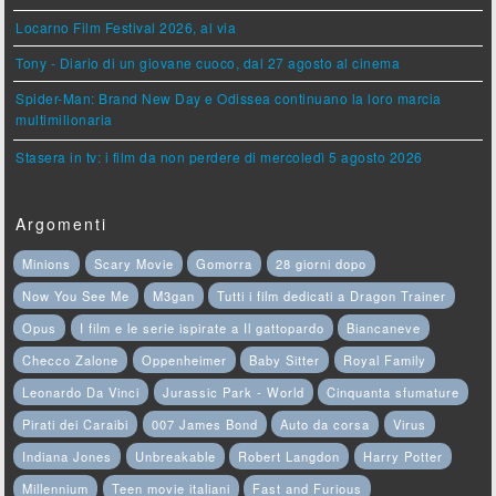
Locarno Film Festival 2026, al via
Tony - Diario di un giovane cuoco, dal 27 agosto al cinema
Spider-Man: Brand New Day e Odissea continuano la loro marcia
multimilionaria
Stasera in tv: i film da non perdere di mercoledì 5 agosto 2026
Argomenti
Minions
Scary Movie
Gomorra
28 giorni dopo
Now You See Me
M3gan
Tutti i film dedicati a Dragon Trainer
Opus
I film e le serie ispirate a Il gattopardo
Biancaneve
Checco Zalone
Oppenheimer
Baby Sitter
Royal Family
Leonardo Da Vinci
Jurassic Park - World
Cinquanta sfumature
Pirati dei Caraibi
007 James Bond
Auto da corsa
Virus
Indiana Jones
Unbreakable
Robert Langdon
Harry Potter
Millennium
Teen movie italiani
Fast and Furious