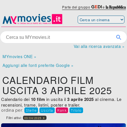
Parte del gruppo
e
Vai alla ricerca avanzata »
MYmovies ONE »
Aggiungi alle fonti preferite Google »
CALENDARIO FILM
USCITA 3 APRILE 2025
Calendario dei
10 film
in uscita il
3 aprile 2025
al cinema. Le
recensioni, trame, listini, poster e trailer.
ordina per:
Stelle
Uscita
Rank
Titolo
Filtri attivi:
03/04/2025 X