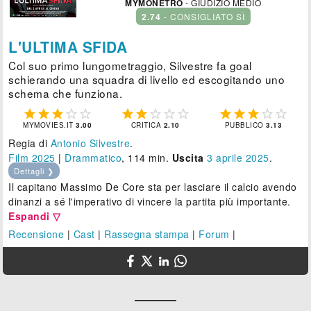
MYMONETRO
- GIUDIZIO MEDIO
2.74
- CONSIGLIATO SÌ
L'ULTIMA SFIDA
Col suo primo lungometraggio, Silvestre fa goal
schierando una squadra di livello ed escogitando uno
schema che funziona.















MYMOVIES.IT
3.00
CRITICA
2.10
PUBBLICO
3.13
Regia di
Antonio Silvestre
.
Film 2025
|
Drammatico
, 114 min.
Uscita
3
aprile 2025
.
Dettagli ❯
Il capitano Massimo De Core sta per lasciare il calcio avendo
dinanzi a sé l'imperativo di vincere la partita più importante.
Espandi ▽
Recensione
|
Cast
|
Rassegna stampa
|
Forum
|