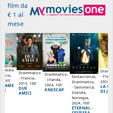
film da
€ 1 al
mese
mmedia
Dramm
Drammatico
Drammatico,
rancia,
- Franc
Fantascienza,
- Francia,
- Irlanda,
17, 95'
2024, 7
Drammatico,
2015, 100'
2024, 105'
ADAME
LA SC
- Danimarca,
DUE
KNEECAP
YDE
DI JO
Islanda,
AMICI
Norvegia,
2024, 100'
ETERNAL -
ODISSEA