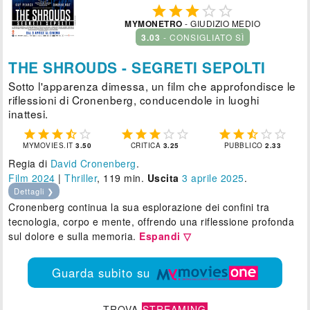





MYMONETRO
- GIUDIZIO MEDIO
3.03
- CONSIGLIATO SÌ
THE SHROUDS - SEGRETI SEPOLTI
Sotto l'apparenza dimessa, un film che approfondisce le
riflessioni di Cronenberg, conducendole in luoghi
inattesi.















MYMOVIES.IT
3.50
CRITICA
3.25
PUBBLICO
2.33
Regia di
David Cronenberg
.
Film 2024
|
Thriller
, 119 min.
Uscita
3
aprile 2025
.
Dettagli ❯
Cronenberg continua la sua esplorazione dei confini tra
tecnologia, corpo e mente, offrendo una riflessione profonda
sul dolore e sulla memoria.
Espandi ▽
Guarda subito su
TROVA
STREAMING