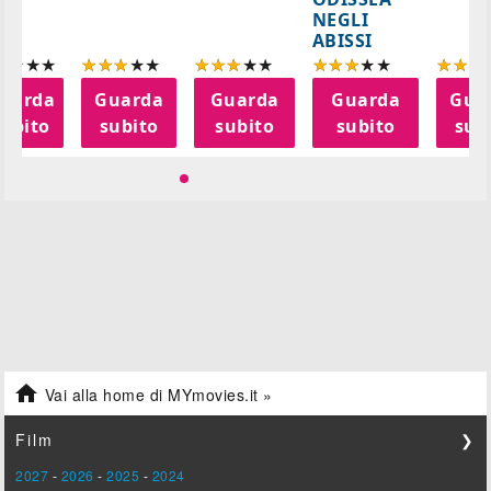
NEGLI
ABISSI
uarda
Guarda
Guarda
Guarda
Gua
subito
subito
subito
subito
sub

Vai alla home di MYmovies.it »
Film
❯
2027
-
2026
-
2025
-
2024