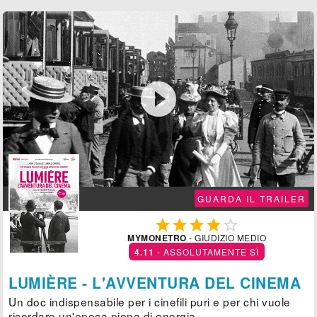

GUARDA IL TRAILER





MYMONETRO
- GIUDIZIO MEDIO
4.11
- ASSOLUTAMENTE SÌ
LUMIÈRE - L'AVVENTURA DEL CINEMA
Un doc indispensabile per i cinefili puri e per chi vuole
ricordare un'epoca piena di energia.