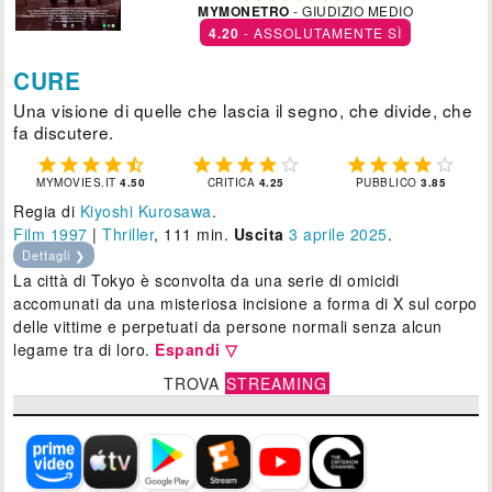
MYMONETRO
- GIUDIZIO MEDIO
4.20
- ASSOLUTAMENTE SÌ
CURE
Una visione di quelle che lascia il segno, che divide, che
fa discutere.















MYMOVIES.IT
4.50
CRITICA
4.25
PUBBLICO
3.85
Regia di
Kiyoshi Kurosawa
.
Film 1997
|
Thriller
, 111 min.
Uscita
3
aprile 2025
.
Dettagli ❯
La città di Tokyo è sconvolta da una serie di omicidi
accomunati da una misteriosa incisione a forma di X sul corpo
delle vittime e perpetuati da persone normali senza alcun
legame tra di loro.
Espandi ▽
TROVA
STREAMING