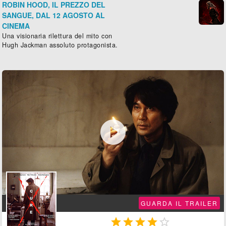
ROBIN HOOD, IL PREZZO DEL
SANGUE, DAL 12 AGOSTO AL
CINEMA
Una visionaria rilettura del mito con
Hugh Jackman assoluto protagonista.

GUARDA IL TRAILER




