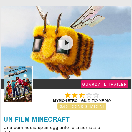

GUARDA IL TRAILER





MYMONETRO
- GIUDIZIO MEDIO
2.60
- CONSIGLIATO NÌ
UN FILM MINECRAFT
Una commedia spumeggiante, citazionista e