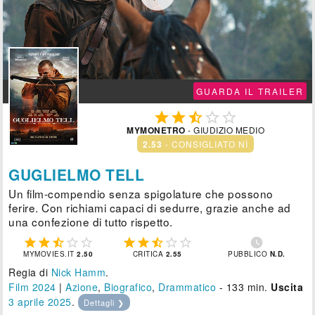
GUARDA IL TRAILER





MYMONETRO
- GIUDIZIO MEDIO
2.53
- CONSIGLIATO NÌ
GUGLIELMO TELL
Un film-compendio senza spigolature che possono
ferire. Con richiami capaci di sedurre, grazie anche ad
una confezione di tutto rispetto.











MYMOVIES.IT
2.50
CRITICA
2.55
PUBBLICO
N.D.
Regia di
Nick Hamm
.
Film 2024
|
Azione
,
Biografico
,
Drammatico
- 133 min.
Uscita
3
aprile 2025
.
Dettagli ❯