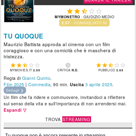





MYMONETRO
- GIUDIZIO MEDIO
2.57
- CONSIGLIATO NÌ
TU QUOQUE
Maurizio Battista approda al cinema con un film
coraggioso e con una comicità che è maschera di
tristezza.











MYMOVIES.IT
2.50
CRITICA
N.D.
PUBBLICO
2.65
Regia di
Gianni Quinto
.
Film 2025
|
Commedia
, 90 min.
Uscita
3
aprile 2025
.
Dettagli ❯
Un film che fa ridere e commuovere, invitandoci a riflettere
sul senso della vita e sull'importanza di non arrendersi mai.
Espandi ▽
TROVA
STREAMING