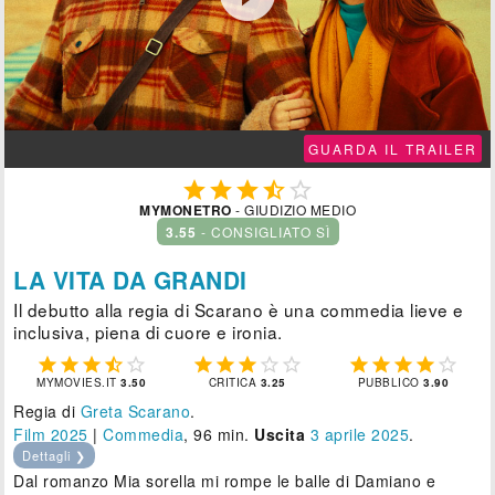
GUARDA IL TRAILER





MYMONETRO
- GIUDIZIO MEDIO
3.55
- CONSIGLIATO SÌ
LA VITA DA GRANDI
Il debutto alla regia di Scarano è una commedia lieve e
inclusiva, piena di cuore e ironia.















MYMOVIES.IT
3.50
CRITICA
3.25
PUBBLICO
3.90
Regia di
Greta Scarano
.
Film 2025
|
Commedia
, 96 min.
Uscita
3
aprile 2025
.
Dettagli ❯
Dal romanzo Mia sorella mi rompe le balle di Damiano e