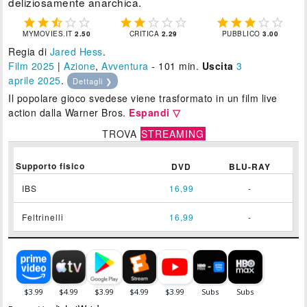
deliziosamente anarchica.















MYMOVIES.IT
2.50
CRITICA
2.29
PUBBLICO
3.00
Regia di
Jared Hess
.
Film 2025
|
Azione
,
Avventura
- 101 min.
Uscita
3
aprile 2025
.
Dettagli ❯
Il popolare gioco svedese viene trasformato in un film live
action dalla Warner Bros.
Espandi ▽
TROVA
STREAMING
Supporto fisico
DVD
BLU-RAY
IBS
16,99
-
Feltrinelli
16,99
-