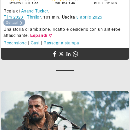
MYMOVIES.IT
2.00
CRITICA
2.40
PUBBLICO
N.D.
Regia di
Anand Tucker
.
Film 2023
|
Thriller
, 101 min.
Uscita
3
aprile 2025
.
Dettagli ❯
Una storia di ambizione, ricatto e desiderio con un antieroe
affascinante.
Espandi ▽
Recensione
|
Cast
|
Rassegna stampa
|
