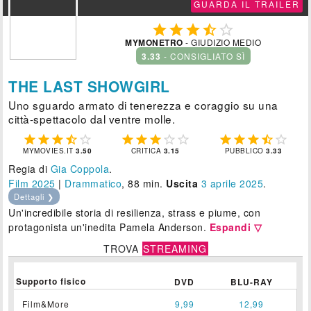
GUARDA IL TRAILER





MYMONETRO
- GIUDIZIO MEDIO
3.33
- CONSIGLIATO SÌ
THE LAST SHOWGIRL
Uno sguardo armato di tenerezza e coraggio su una
città-spettacolo dal ventre molle.















MYMOVIES.IT
3.50
CRITICA
3.15
PUBBLICO
3.33
Regia di
Gia Coppola
.
Film 2025
|
Drammatico
, 88 min.
Uscita
3
aprile 2025
.
Dettagli ❯
Un'incredibile storia di resilienza, strass e piume, con
protagonista un'inedita Pamela Anderson.
Espandi ▽
TROVA
STREAMING
Supporto fisico
DVD
BLU-RAY
Film&More
9,99
12,99