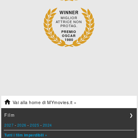
WINNER
MIGLIOR
ATTRICE NON
PROTAG.
PREMIO
OSCAR
1980

Vai alla home di MYmovies.it »
Film
❯
2027
-
2026
-
2025
-
2024
Tutti i film imperdibili »