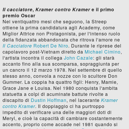
Il cacciatore
,
Kramer contro Kramer
e il primo
premio Oscar
Nei ventiquattro mesi che seguono, la Streep
ottiene la prima candidatura agli Academy, come
Miglior Attrice non Protagonista, per l'intenso ruolo
della fidanzata abbandonata che ritrova l'amore ne
Il Cacciatore
Robert De Niro
. Durante le riprese del
capolavoro post-Vietnam diretto da
Michael Cimino
,
l'artista incontra il collega
John Cazale
: gli starà
accanto fino alla sua scomparsa, sopraggiunta per
un cancro il 12 marzo 1978. Nel settembre di quello
stesso anno, convola a nozze con lo scultore Don
Gummer. La coppia ha quattro figli: Henry, Mamie,
Grace Jane e Louisa. Nel 1980 conquista l'ambita
statuetta a colpi di acuminate battute rivolte a
discapito di
Dustin Hoffman
, nel lacerante
Kramer
contro Kramer
. Il doppiaggio ci ha purtroppo
impedito di verificare una delle maggiori doti di
Meryl, e cioè la capacità di cambiare costantemente
accento, proprio come accade nel 1981 quando si