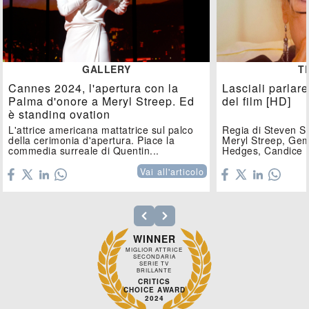
GALLERY
T
Cannes 2024, l'apertura con la
Lasciali parlare,
Palma d'onore a Meryl Streep. Ed
del film [HD]
è standing ovation
L'attrice americana mattatrice sul palco
Regia di Steven S
della cerimonia d'apertura. Piace la
Meryl Streep, Ge
commedia surreale di Quentin...
Hedges, Candice 
Dal 27...
Vai all'articolo
WINNER
MIGLIOR ATTRICE
SECONDARIA
SERIE TV
BRILLANTE
CRITICS
CHOICE AWARD
2024