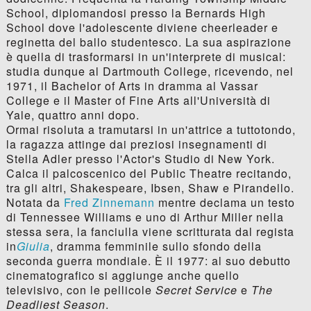
School, diplomandosi presso la Bernards High
School dove l'adolescente diviene cheerleader e
reginetta del ballo studentesco. La sua aspirazione
è quella di trasformarsi in un'interprete di musical:
studia dunque al Dartmouth College, ricevendo, nel
1971, il Bachelor of Arts in dramma al Vassar
College e il Master of Fine Arts all'Università di
Yale, quattro anni dopo.
Ormai risoluta a tramutarsi in un'attrice a tuttotondo,
la ragazza attinge dai preziosi insegnamenti di
Stella Adler presso l'Actor's Studio di New York.
Calca il palcoscenico del Public Theatre recitando,
tra gli altri, Shakespeare, Ibsen, Shaw e Pirandello.
Notata da
Fred Zinnemann
mentre declama un testo
di Tennessee Williams e uno di Arthur Miller nella
stessa sera, la fanciulla viene scritturata dal regista
in
Giulia
, dramma femminile sullo sfondo della
seconda guerra mondiale. È il 1977: al suo debutto
cinematografico si aggiunge anche quello
televisivo, con le pellicole
Secret Service
e
The
Deadliest Season
.