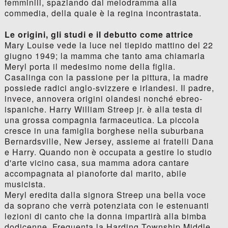
femminili, spaziando dal melodramma alla
commedia, della quale è la regina incontrastata.
Le origini, gli studi e il debutto come attrice
Mary Louise vede la luce nel tiepido mattino del 22
giugno 1949; la mamma che tanto ama chiamarla
Meryl porta il medesimo nome della figlia.
Casalinga con la passione per la pittura, la madre
possiede radici anglo-svizzere e irlandesi. Il padre,
invece, annovera origini olandesi nonché ebreo-
ispaniche. Harry William Streep jr. è alla testa di
una grossa compagnia farmaceutica. La piccola
cresce in una famiglia borghese nella suburbana
Bernardsville, New Jersey, assieme ai fratelli Dana
e Harry. Quando non è occupata a gestire lo studio
d'arte vicino casa, sua mamma adora cantare
accompagnata al pianoforte dal marito, abile
musicista.
Meryl eredita dalla signora Streep una bella voce
da soprano che verrà potenziata con le estenuanti
lezioni di canto che la donna impartirà alla bimba
dodicenne. Frequenta la Harding Township Middle