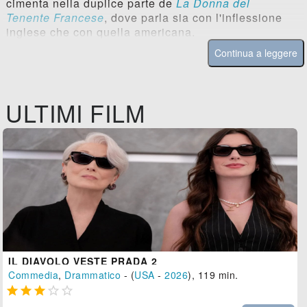
cimenta nella duplice parte de
La Donna del
Tenente Francese
, dove parla sia con l'inflessione
inglese che con quella americana.
Continua a leggere
ULTIMI FILM
IL DIAVOLO VESTE PRADA 2
Commedia
,
Drammatico
- (
USA
-
2026
), 119 min.




