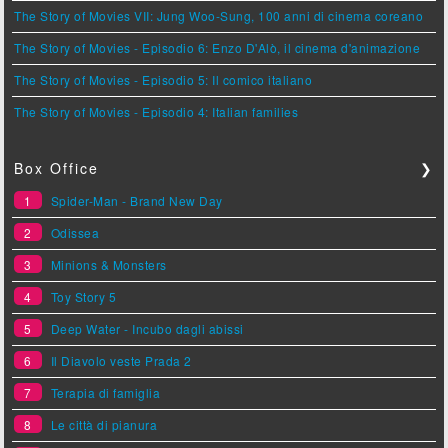
The Story of Movies VII: Jung Woo-Sung, 100 anni di cinema coreano
The Story of Movies - Episodio 6: Enzo D'Alò, il cinema d'animazione
The Story of Movies - Episodio 5: Il comico italiano
The Story of Movies - Episodio 4: Italian families
Box Office
❯
1
Spider-Man - Brand New Day
2
Odissea
3
Minions & Monsters
4
Toy Story 5
5
Deep Water - Incubo dagli abissi
6
Il Diavolo veste Prada 2
7
Terapia di famiglia
8
Le città di pianura