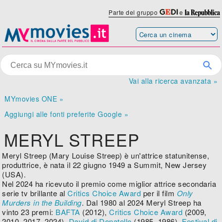
Parte del gruppo
e
Vai alla ricerca avanzata »
MYmovies ONE »
Aggiungi alle fonti preferite Google »
MERYL STREEP
Meryl Streep (Mary Louise Streep) è un'attrice statunitense,
produttrice, è nata il 22 giugno 1949 a Summit, New Jersey
(USA).
Nel 2024 ha ricevuto il premio come miglior attrice secondaria
serie tv brillante al
Critics Choice Award
per il film
Only
Murders in the Building
. Dal 1980 al 2024 Meryl Streep ha
vinto 23 premi:
BAFTA
(2012),
Critics Choice Award
(2009,
2010, 2017, 2024),
David di Donatello
(1985, 1986),
Festival di