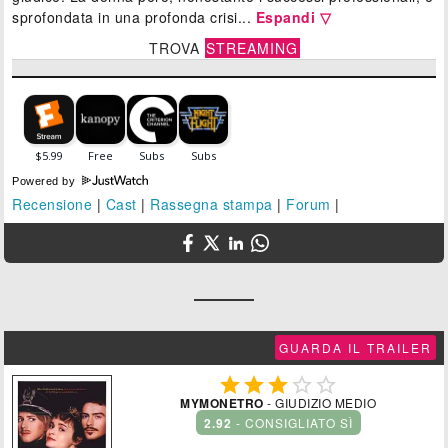
sprofondata in una profonda crisi...
Espandi ▽
TROVA
STREAMING
Powered by
Recensione
|
Cast
|
Rassegna stampa
|
Forum
|
GUARDA IL TRAILER





MYMONETRO
- GIUDIZIO MEDIO
2.92
- CONSIGLIATO SÌ