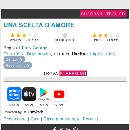
GUARDA IL TRAILER
UNA SCELTA D'AMORE











MYMOVIES.IT
3.00
CRITICA
N.D.
PUBBLICO
3.22
Regia di
Terry George
.
Film 1996
|
Drammatico
, 111 min.
Uscita
11
aprile 1997
.
Dettagli ❯
Recensione ❯
TROVA
STREAMING
Powered by
Recensione
|
Cast
|
Rassegna stampa
|
Forum
|