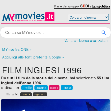
Parte del gruppo
e
Vai alla ricerca avanzata »
MYmovies ONE »
Aggiungi alle fonti preferite Google »
FILM INGLESI 1996
Da
tutti i film della storia del cinema
, hai selezionato
55 film
inglesi dell'anno 1996
.
ordina per:
Stelle
Uscita
Rank
Titolo
Filtri attivi:
1996 X
inglesi X