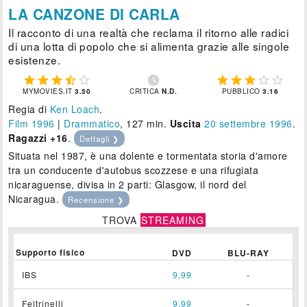
LA CANZONE DI CARLA
Il racconto di una realtà che reclama il ritorno alle radici
di una lotta di popolo che si alimenta grazie alle singole
esistenze.











MYMOVIES.IT
3.50
CRITICA
N.D.
PUBBLICO
3.16
Regia di
Ken Loach
.
Film 1996
|
Drammatico
, 127 min.
Uscita
20
settembre 1996
.
Ragazzi +16
.
Dettagli ❯
Situata nel 1987, è una dolente e tormentata storia d'amore
tra un conducente d'autobus scozzese e una rifugiata
nicaraguense, divisa in 2 parti: Glasgow, il nord del
Nicaragua.
Recensione ❯
TROVA
STREAMING
Supporto fisico
DVD
BLU-RAY
IBS
9,99
-
Feltrinelli
9,99
-