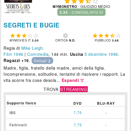





MYMONETRO
- GIUDIZIO MEDIO
3.34
- CONSIGLIATO SÌ
SEGRETI E BUGIE











MYMOVIES.IT
3.00
CRITICA
N.D.
PUBBLICO
3.68
Regia di
Mike Leigh
.
Film 1996
|
Commedia
, 144 min.
Uscita
5
dicembre 1996
.
Ragazzi +16
.
Dettagli ❯
Madre, figlia, fratello della madre, amici della figlia.
Incomprensione, solitudine, tentativi di risolvere i rapporti. La
vita scorre fra cose desola...
Espandi ▽
TROVA
STREAMING
Supporto fisico
DVD
BLU-RAY
IBS
7,75
-
Feltrinelli
7,75
-