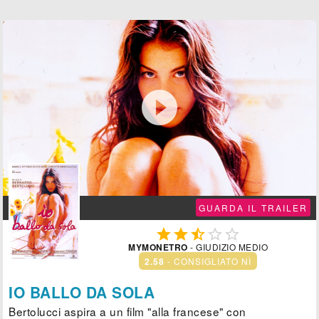

GUARDA IL TRAILER





MYMONETRO
- GIUDIZIO MEDIO
2.58
- CONSIGLIATO NÌ
IO BALLO DA SOLA
Bertolucci aspira a un film "alla francese" con