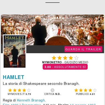

GUARDA IL TRAILER





MYMONETRO
- GIUDIZIO MEDIO
3.88
- ASSOLUTAMENTE SÌ
HAMLET
La storia di Shakespeare secondo Branagh.











MYMOVIES.IT
3.75
CRITICA
N.D.
PUBBLICO
4.01
Regia di
Kenneth Branagh
.