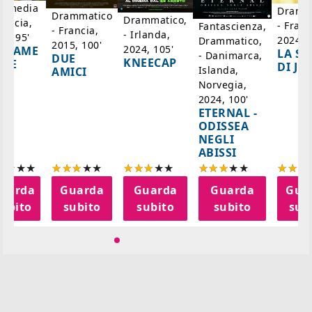
mmedia
Dramm
Drammatico
Drammatico,
rancia,
- Franc
Fantascienza,
- Francia,
- Irlanda,
17, 95'
2024, 7
Drammatico,
2015, 100'
2024, 105'
ADAME
LA SC
- Danimarca,
DUE
KNEECAP
YDE
DI JO
Islanda,
AMICI
Norvegia,
2024, 100'
ETERNAL -
ODISSEA
NEGLI
ABISSI
uarda
Guarda
Guarda
Guarda
Gua
subito
subito
subito
subito
sub