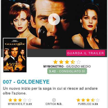

GUARDA IL TRAILER





MYMONETRO
- GIUDIZIO MEDIO
3.42
- CONSIGLIATO SÌ
007 - GOLDENEYE
Un nuovo inizio per la saga in cui si riesce ad andare
oltre l'azione.











MYMOVIES.IT
3.25
CRITICA
N.D.
PUBBLICO
3.59