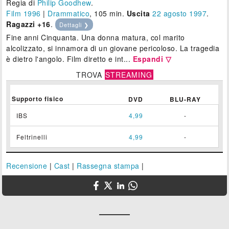
Regia di
Philip Goodhew
.
Film 1996
|
Drammatico
, 105 min.
Uscita
22
agosto 1997
.
Ragazzi +16
.
Dettagli ❯
Fine anni Cinquanta. Una donna matura, col marito
alcolizzato, si innamora di un giovane pericoloso. La tragedia
è dietro l'angolo. Film diretto e int...
Espandi ▽
TROVA
STREAMING
Supporto fisico
DVD
BLU-RAY
IBS
4,99
-
Feltrinelli
4,99
-
Recensione
|
Cast
|
Rassegna stampa
|