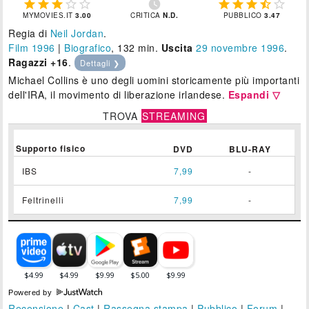











MYMOVIES.IT
3.00
CRITICA
N.D.
PUBBLICO
3.47
Regia di
Neil Jordan
.
Film 1996
|
Biografico
, 132 min.
Uscita
29
novembre 1996
.
Ragazzi +16
.
Dettagli ❯
Michael Collins è uno degli uomini storicamente più importanti
dell'IRA, il movimento di liberazione irlandese.
Espandi ▽
TROVA
STREAMING
Supporto fisico
DVD
BLU-RAY
IBS
7,99
-
Feltrinelli
7,99
-
Powered by
Recensione
|
Cast
|
Rassegna stampa
|
Pubblico
|
Forum
|