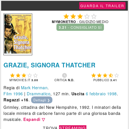
GUARDA IL TRAILER





MYMONETRO
- GIUDIZIO MEDIO
3.21
- CONSIGLIATO SÌ
GRAZIE, SIGNORA THATCHER











MYMOVIES.IT
3.00
CRITICA
N.D.
PUBBLICO
3.41
Regia di
Mark Herman
.
Film 1996
|
Drammatico
, 127 min.
Uscita
6
febbraio 1998
.
Ragazzi +16
.
Dettagli ❯
Grimley, cittadina del New Hempshire, 1992. I minatori della
locale miniera di carbone fanno parte di una gloriosa banda
musicale.
Espandi ▽
TROVA
STREAMING