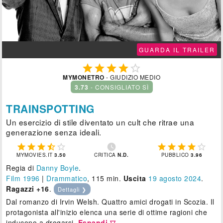
GUARDA IL TRAILER





MYMONETRO
- GIUDIZIO MEDIO
3.73
- CONSIGLIATO SÌ
TRAINSPOTTING
Un esercizio di stile diventato un cult che ritrae una
generazione senza ideali.











MYMOVIES.IT
3.50
CRITICA
N.D.
PUBBLICO
3.96
Regia di
Danny Boyle
.
Film 1996
|
Drammatico
, 115 min.
Uscita
19
agosto 2024
.
Ragazzi +16
.
Dettagli ❯
Dal romanzo di Irvin Welsh. Quattro amici drogati in Scozia. Il
protagonista all'inizio elenca una serie di ottime ragioni che
inducono a drogarsi.
Espandi ▽