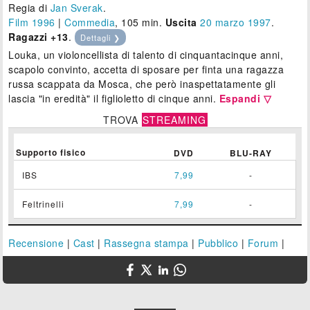
Regia di
Jan Sverak
.
Film 1996
|
Commedia
, 105 min.
Uscita
20
marzo 1997
.
Ragazzi +13
.
Dettagli ❯
Louka, un violoncellista di talento di cinquantacinque anni,
scapolo convinto, accetta di sposare per finta una ragazza
russa scappata da Mosca, che però inaspettatamente gli
lascia "in eredità" il figlioletto di cinque anni.
Espandi ▽
TROVA
STREAMING
Supporto fisico
DVD
BLU-RAY
IBS
7,99
-
Feltrinelli
7,99
-
Recensione
|
Cast
|
Rassegna stampa
|
Pubblico
|
Forum
|