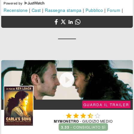
Powered by
Recensione
|
Cast
|
Rassegna stampa
|
Pubblico
|
Forum
|

GUARDA IL TRAILER





MYMONETRO
- GIUDIZIO MEDIO
3.33
- CONSIGLIATO SÌ