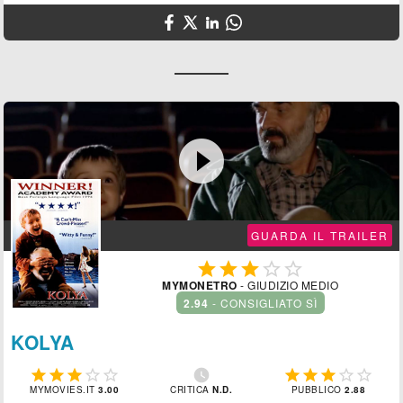

GUARDA IL TRAILER





MYMONETRO
- GIUDIZIO MEDIO
2.94
- CONSIGLIATO SÌ
KOLYA











MYMOVIES.IT
3.00
CRITICA
N.D.
PUBBLICO
2.88