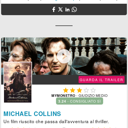

GUARDA IL TRAILER





MYMONETRO
- GIUDIZIO MEDIO
3.24
- CONSIGLIATO SÌ
MICHAEL COLLINS
Un film riuscito che passa dall'avventura al thriller.