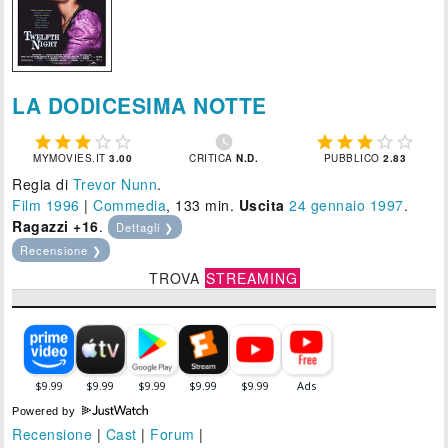
LA DODICESIMA NOTTE











MYMOVIES.IT
3.00
CRITICA
N.D.
PUBBLICO
2.83
Regia di
Trevor Nunn
.
Film 1996
|
Commedia
, 133 min.
Uscita
24
gennaio 1997
.
Ragazzi +16
.
Dettagli ❯
Recensione ❯
TROVA
STREAMING
Powered by
Recensione
|
Cast
|
Forum
|