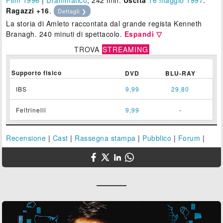
Film 1996
|
Drammatico
, 242 min.
Uscita
16
maggio 1997
.
Ragazzi +16
.
Dettagli ❯
La storia di Amleto raccontata dal grande regista Kenneth
Branagh. 240 minuti di spettacolo.
Espandi ▽
TROVA
STREAMING
Supporto fisico
DVD
BLU-RAY
IBS
9,99
29,80
Feltrinelli
9,99
-
Recensione
|
Cast
|
Rassegna stampa
|
Pubblico
|
Forum
|