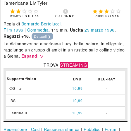
l'americana Liv Tyler.











MYMOVIES.IT
2.00
CRITICA
N.D.
PUBBLICO
3.16
Regia di
Bernardo Bertolucci
.
Film 1996
|
Commedia
, 113 min.
Uscita
29
marzo 1996
.
Ragazzi +16
.
Dettagli ❯
La diciannovenne americana Lucy, bella, solare, intelligente,
raggiunge un gruppo di amici in un rustico sulle colline vicino
a Siena,
Espandi ▽
TROVA
STREAMING
Supporto fisico
DVD
BLU-RAY
CG | tv
10,99
-
IBS
10,99
-
Feltrinelli
10,99
-
Recensione
|
Cast
|
Rassegna stampa
|
Pubblico
|
Forum
|