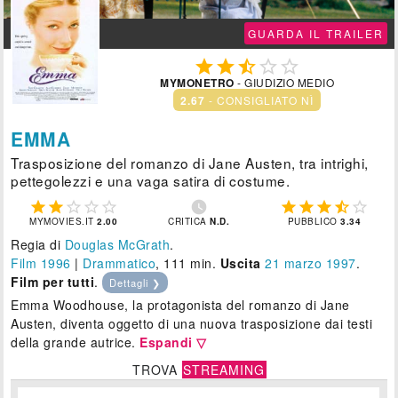
GUARDA IL TRAILER





MYMONETRO
- GIUDIZIO MEDIO
2.67
- CONSIGLIATO NÌ
EMMA
Trasposizione del romanzo di Jane Austen, tra intrighi,
pettegolezzi e una vaga satira di costume.











MYMOVIES.IT
2.00
CRITICA
N.D.
PUBBLICO
3.34
Regia di
Douglas McGrath
.
Film 1996
|
Drammatico
, 111 min.
Uscita
21
marzo 1997
.
Film per tutti
.
Dettagli ❯
Emma Woodhouse, la protagonista del romanzo di Jane
Austen, diventa oggetto di una nuova trasposizione dai testi
della grande autrice.
Espandi ▽
TROVA
STREAMING