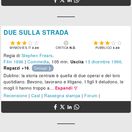
DUE SULLA STRADA











MYMOVIES.IT
3.00
CRITICA
N.D.
PUBBLICO
3.00
Regia di
Stephen Frears
.
Film 1996
|
Commedia
, 105 min.
Uscita
13
dicembre 1996
.
Ragazzi +16
.
Dettagli ❯
Dublino: la storia centrale è quella di due operai e del loro
quotidiano. Bevono, lavorano e litigano. I figli li deludono, le
mogli li hanno troppo a...
Espandi ▽
Recensione
|
Cast
|
Rassegna stampa
|
Forum
|