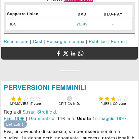
Supporto fisico
DVD
BLU-RAY
IBS
22,99
-
Recensione
|
Cast
|
Rassegna stampa
|
Pubblico
|
Forum
|
PERVERSIONI FEMMINILI











MYMOVIES.IT
2.00
CRITICA
N.D.
PUBBLICO
2.80
Regia di
Susan Streitfeld
.
Film 1996
|
Drammatico
, 116 min.
Uscita
15
maggio 1997
.
Dettagli ❯
Eva, un avvocato di successo, sta per essere nominata
giudice. La donna però, nonostante i successi professionali, è