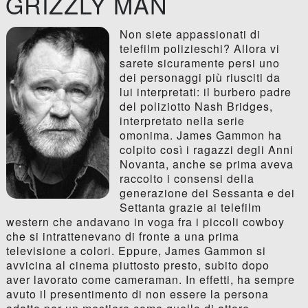
GRIZZLY MAN
Non siete appassionati di
telefilm polizieschi? Allora vi
sarete sicuramente persi uno
dei personaggi più riusciti da
lui interpretati: il burbero padre
del poliziotto Nash Bridges,
interpretato nella serie
omonima. James Gammon ha
colpito così i ragazzi degli Anni
Novanta, anche se prima aveva
raccolto i consensi della
generazione dei Sessanta e dei
Settanta grazie ai telefilm
western che andavano in voga fra i piccoli cowboy
che si intrattenevano di fronte a una prima
televisione a colori. Eppure, James Gammon si
avvicina al cinema piuttosto presto, subito dopo
aver lavorato come cameraman. In effetti, ha sempre
avuto il presentimento di non essere la persona