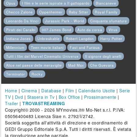
Opus
I film e le serie ispirate a Il gattopardo
Biancaneve
Checco Zalone
Oppenheimer
Baby Sitter
Royal Family
Leonardo Da Vinci
Jurassic Park - World
Cinquanta sfumature
Pirati dei Caraibi
007 James Bond
Auto da corsa
Virus
Indiana Jones
Unbreakable
Robert Langdon
Harry Potter
Millennium
Teen movie italiani
Fast and Furious
Tutti i film del Marvel Cinematic Universe
Il signore degli anelli
Alice nel paese delle meraviglie
Mad Max
Che Guevara
Terminator
Rocky
Home
|
Cinema
|
Database
|
Film
|
Calendario Uscite
|
Serie
TV
|
Dvd
|
Stasera in Tv
|
Box Office
|
Prossimamente
|
Trailer
|
TROVASTREAMING
Copyright© 2000 - 2026 MYmovies.it® Mo-Net s.r.l. P.IVA:
05056400483 Licenza Siae n. 2792/I/2742.
Società soggetta all'attività di direzione e coordinamento di
GEDI Gruppo Editoriale S.p.A. Tutti i diritti riservati. È vietata
la riproduzione anche parziale.