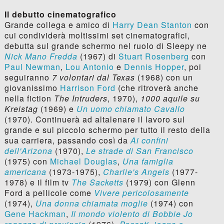
Il debutto cinematografico
Grande collega e amico di
Harry Dean Stanton
con
cui condividerà moltissimi set cinematografici,
debutta sul grande schermo nel ruolo di Sleepy ne
Nick Mano Fredda
(1967) di
Stuart Rosenberg
con
Paul Newman
,
Lou Antonio
e
Dennis Hopper
, poi
seguiranno
7 volontari dal Texas
(1968) con un
giovanissimo
Harrison Ford
(che ritroverà anche
nella fiction
The Intruders
, 1970),
1000 aquile su
Kreistag
(1969) e
Un uomo chiamato Cavallo
(1970). Continuerà ad altalenare il lavoro sul
grande e sul piccolo schermo per tutto il resto della
sua carriera, passando così da
Ai confini
dell'Arizona
(1970),
Le strade di San Francisco
(1975) con
Michael Douglas
,
Una famiglia
americana
(1973-1975),
Charlie's Angels
(1977-
1978) e il film tv
The Sacketts
(1979) con Glenn
Ford a pellicole come
Vivere pericolosamente
(1974),
Una donna chiamata moglie
(1974) con
Gene Hackman
,
Il mondo violento di Bobbie Jo