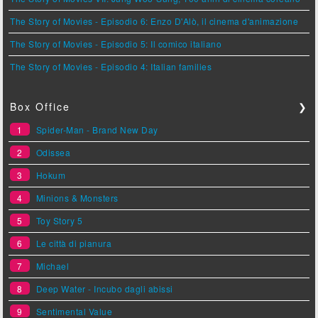
The Story of Movies - Episodio 6: Enzo D'Alò, il cinema d'animazione
The Story of Movies - Episodio 5: Il comico italiano
The Story of Movies - Episodio 4: Italian families
Box Office
❯
1
Spider-Man - Brand New Day
2
Odissea
3
Hokum
4
Minions & Monsters
5
Toy Story 5
6
Le città di pianura
7
Michael
8
Deep Water - Incubo dagli abissi
9
Sentimental Value