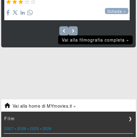





Scheda »
Vai alla filmografia completa »

Vai alla home di MYmovies.it »
Film
❯
2027
-
2026
-
2025
-
2024