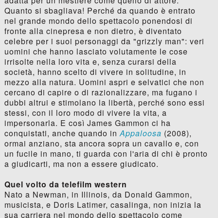
adatta per un mestiere come quello di attore.
Quanto si sbagliava! Perché da quando è entrato
nel grande mondo dello spettacolo ponendosi di
fronte alla cinepresa e non dietro, è diventato
celebre per i suoi personaggi da "grizzly man": veri
uomini che hanno lasciato volutamente le cose
irrisolte nella loro vita e, senza curarsi della
società, hanno scelto di vivere in solitudine, in
mezzo alla natura. Uomini aspri e selvatici che non
cercano di capire o di razionalizzare, ma fugano i
dubbi altrui e stimolano la libertà, perché sono essi
stessi, con il loro modo di vivere la vita, a
impersonarla. E così James Gammon ci ha
conquistati, anche quando in
Appaloosa
(2008),
ormai anziano, sta ancora sopra un cavallo e, con
un fucile in mano, ti guarda con l'aria di chi è pronto
a giudicarti, ma non a essere giudicato.
Quel volto da telefilm western
Nato a Newman, in Illinois, da Donald Gammon,
musicista, e Doris Latimer, casalinga, non inizia la
sua carriera nel mondo dello spettacolo come