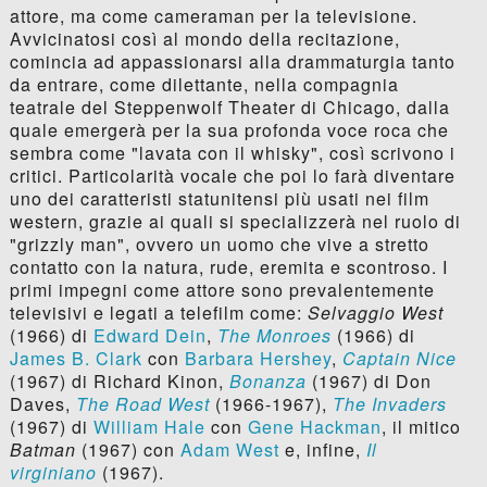
attore, ma come cameraman per la televisione.
Avvicinatosi così al mondo della recitazione,
comincia ad appassionarsi alla drammaturgia tanto
da entrare, come dilettante, nella compagnia
teatrale del Steppenwolf Theater di Chicago, dalla
quale emergerà per la sua profonda voce roca che
sembra come "lavata con il whisky", così scrivono i
critici. Particolarità vocale che poi lo farà diventare
uno dei caratteristi statunitensi più usati nei film
western, grazie ai quali si specializzerà nel ruolo di
"grizzly man", ovvero un uomo che vive a stretto
contatto con la natura, rude, eremita e scontroso. I
primi impegni come attore sono prevalentemente
televisivi e legati a telefilm come:
Selvaggio West
(1966) di
Edward Dein
,
The Monroes
(1966) di
James B. Clark
con
Barbara Hershey
,
Captain Nice
(1967) di Richard Kinon,
Bonanza
(1967) di Don
Daves,
The Road West
(1966-1967),
The Invaders
(1967) di
William Hale
con
Gene Hackman
, il mitico
Batman
(1967) con
Adam West
e, infine,
Il
virginiano
(1967).