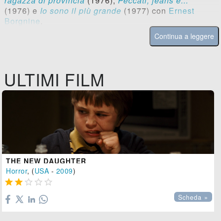
ragazza di provincia
(1976),
Peccati, jeans e...
(1976) e
Io sono il più grande
(1977) con
Ernest
Borgnine
.
Continua a leggere
ULTIMI FILM
THE NEW DAUGHTER
Horror
, (
USA
-
2009
)





Scheda »