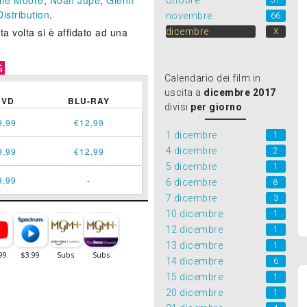
nne Moore
,
Noah Jupe
,
Glenn
ottobre
57
istribution
.
novembre
66
ta volta si è affidato ad una
dicembre
X
G
Calendario dei film in
uscita a
dicembre 2017
DVD
BLU-RAY
divisi
per giorno
9,99
€12,99
1 dicembre
1
4 dicembre
9,99
€12,99
2
5 dicembre
1
9,99
-
6 dicembre
8
7 dicembre
3
10 dicembre
1
12 dicembre
1
13 dicembre
1
14 dicembre
6
15 dicembre
1
20 dicembre
1