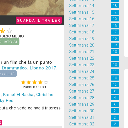
Settimana 14
18
Settimana 15
12
Settimana 16
13
GUARDA IL TRAILER
Settimana 17
16


Settimana 18
17
UDIZIO MEDIO
Settimana 19
15
GLIATO SÌ
Settimana 20
13
Settimana 21
10
Settimana 22
11
er un film che fa un punto
Settimana 23
10
.
Drammatico
,
Libano
2017
.
Settimana 24
11
azzi +13
Settimana 25
10





Settimana 26
12
PUBBLICO
3.91
Settimana 27
6
k
,
Kamel El Basha
,
Christine
Settimana 28
4
ky Red
.
Settimana 29
6
uta che vede coinvolti interessi
Settimana 30
2
Settimana 31
2
G
Settimana 32
3