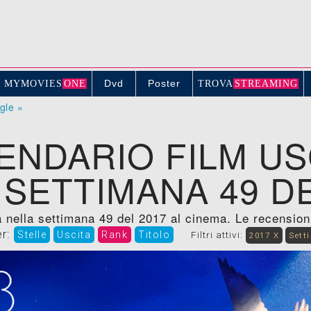
Dvd
Poster
MYMOVIE
S
ONE
TROV
A
STREAMING
ogle »
ENDARIO FILM US
 SETTIMANA 49 DE
 nella settimana 49 del 2017 al cinema. Le recensioni, 
er:
Stelle
Uscita
Rank
Titolo
Filtri attivi:
2017 X
Sett