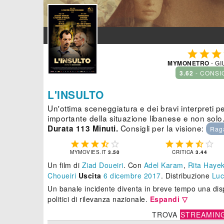



MYMONETRO
- GI
3.62
- CONSI
L'INSULTO
Un'ottima sceneggiatura e dei bravi interpreti p
importante della situazione libanese e non solo
Consigli per la visione:
Durata 113 Minuti.
Rag










MYMOVIES.IT
3.50
CRITICA
3.44
Un film di
Ziad Doueiri
.
Con
Adel Karam
,
Rita Haye
Choueiri
Uscita
6
dicembre 2017
. Distribuzione
Luc
Un banale incidente diventa in breve tempo una disp
politici di rilevanza nazionale.
Espandi ▽
TROVA
STREAMIN