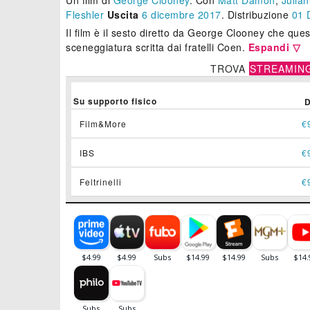
Un film di
George Clooney
.
Con
Matt Damon
,
Julia
Fleshler
Uscita
6
dicembre 2017
. Distribuzione
01 D
Il film è il sesto diretto da George Clooney che ques
sceneggiatura scritta dai fratelli Coen.
Espandi ▽
TROVA
STREAMIN
Su supporto fisico
Film&More
€
IBS
€
Feltrinelli
€