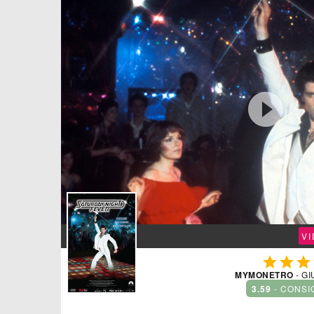

V



MYMONETRO
- GI
3.59
- CONSI