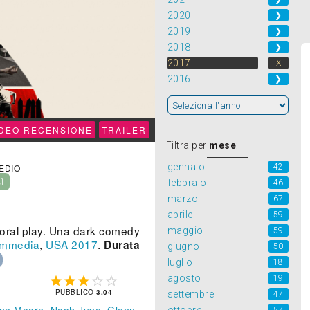
2020
❯
2019
❯
2018
❯
2017
X
2016
❯
IDEO RECENSIONE
TRAILER
Filtra per
mese
:
gennaio
42
MEDIO
SÌ
febbraio
46
marzo
67
aprile
59
moral play. Una dark comedy
maggio
59
mmedia
,
USA
2017
.
Durata
giugno
50
luglio
18
agosto
19





PUBBLICO
3.04
settembre
47