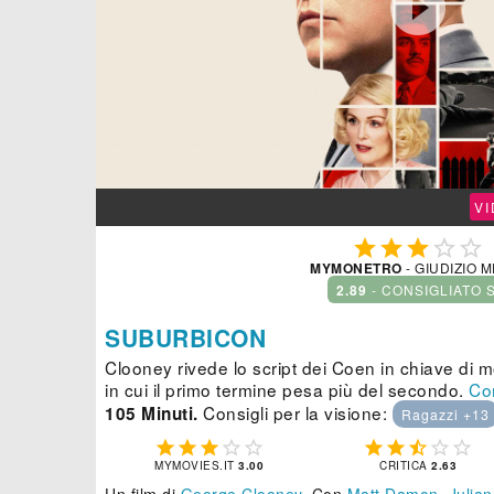

V





MYMONETRO
- GIUDIZIO 
2.89
- CONSIGLIATO 
SUBURBICON
Clooney rivede lo script dei Coen in chiave di 
in cui il primo termine pesa più del secondo.
Co
Consigli per la visione:
105 Minuti.
Ragazzi +13










MYMOVIES.IT
3.00
CRITICA
2.63