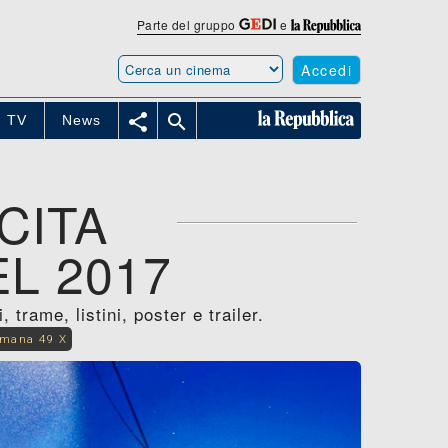
Parte del gruppo
e
Accedi


TV
News
CITA
L 2017
trame, listini, poster e trailer.
imana 49 X