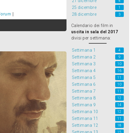
21 dicembre
4
25 dicembre
1
Forum
|
28 dicembre
3
Calendario dei film in
uscita in sala del 2017
divisi per settimana:
Settimana 1
4
Settimana 2
9
Settimana 3
10
Settimana 4
16
Settimana 5
11
Settimana 6
10
Settimana 7
11
Settimana 8
12
Settimana 9
14
Settimana 10
12
Settimana 11
11
Settimana 12
18
Settimana 13
15