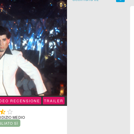
IDEO RECENSIONE
TRAILER


UDIZIO MEDIO
GLIATO SÌ