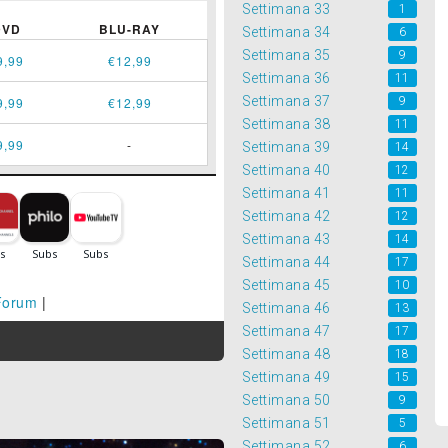
Settimana 33
1
DVD
BLU-RAY
Settimana 34
6
Settimana 35
9
9,99
€12,99
Settimana 36
11
Settimana 37
9
9,99
€12,99
Settimana 38
11
9,99
-
Settimana 39
14
Settimana 40
12
Settimana 41
11
Settimana 42
12
Settimana 43
14
Settimana 44
17
Settimana 45
10
Forum
|
Settimana 46
13
Settimana 47
17
Settimana 48
18
Settimana 49
15
Settimana 50
9
Settimana 51
5
Settimana 52
6