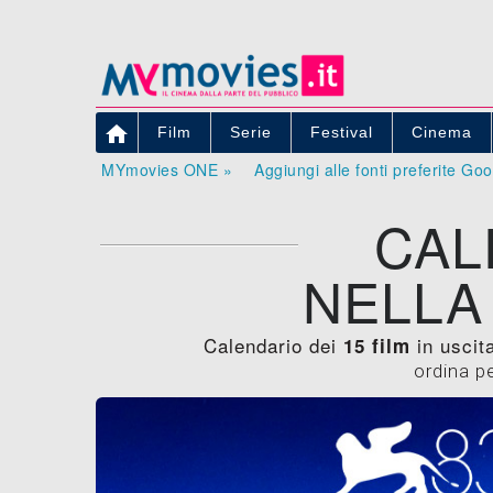

Film
Serie
Festival
Cinema
MYmovies ONE »
Aggiungi alle fonti preferite Go
CAL
NELLA
Calendario dei
in uscita
15 film
ordina p