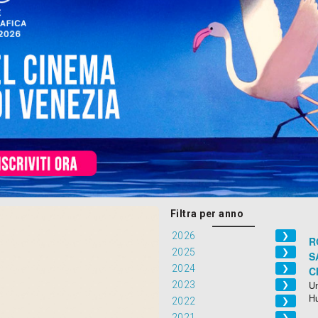
Filtra per anno
2026
❯
R
2025
❯
S
2024
❯
C
2023
Un
❯
H
2022
❯
2021
❯