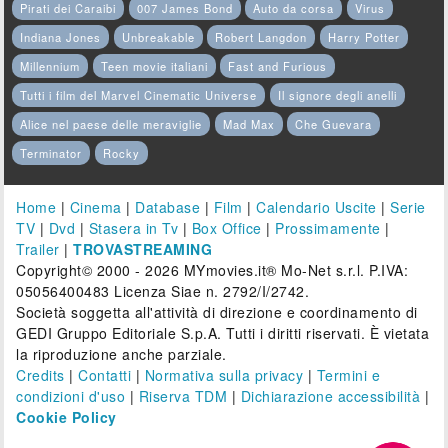
Pirati dei Caraibi
007 James Bond
Auto da corsa
Virus
Indiana Jones
Unbreakable
Robert Langdon
Harry Potter
Millennium
Teen movie italiani
Fast and Furious
Tutti i film del Marvel Cinematic Universe
Il signore degli anelli
Alice nel paese delle meraviglie
Mad Max
Che Guevara
Terminator
Rocky
Home
|
Cinema
|
Database
|
Film
|
Calendario Uscite
|
Serie
TV
|
Dvd
|
Stasera in Tv
|
Box Office
|
Prossimamente
|
Trailer
|
TROVASTREAMING
Copyright© 2000 - 2026 MYmovies.it® Mo-Net s.r.l. P.IVA:
05056400483 Licenza Siae n. 2792/I/2742.
Società soggetta all'attività di direzione e coordinamento di
GEDI Gruppo Editoriale S.p.A. Tutti i diritti riservati. È vietata
la riproduzione anche parziale.
Credits
|
Contatti
|
Normativa sulla privacy
|
Termini e
condizioni d'uso
|
Riserva TDM
|
Dichiarazione accessibilità
|
Cookie Policy