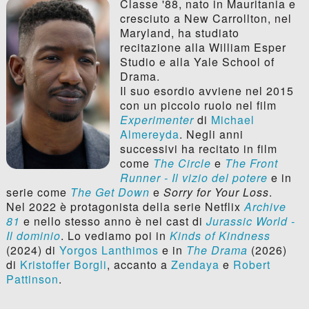
Classe '88, nato in Mauritania e
cresciuto a New Carrollton, nel
Maryland, ha studiato
recitazione alla William Esper
Studio e alla Yale School of
Drama.
Il suo esordio avviene nel 2015
con un piccolo ruolo nel film
Experimenter
di
Michael
Almereyda
. Negli anni
successivi ha recitato in film
come
The Circle
e
The Front
Runner - Il vizio del potere
e in
serie come
The Get Down
e
Sorry for Your Loss
.
Nel 2022 è protagonista della serie Netflix
Archive
81
e nello stesso anno è nel cast di
Jurassic World -
Il dominio
. Lo vediamo poi in
Kinds of Kindness
(2024) di
Yorgos Lanthimos
e in
The Drama
(2026)
di
Kristoffer Borgli
, accanto a
Zendaya
e
Robert
Pattinson
.