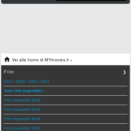

Vai alla home di MYmovies.it »
Film
❯
2027
-
2026
-
2025
-
2024
Tutti i film imperdibili »
Film imperdibili 2026
Film imperdibili 2025
Film imperdibili 2024
Film imperdibili 2023