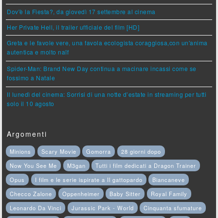
Dov'è la Fiesta?, da giovedì 17 settembre al cinema
Her Private Hell, il trailer ufficiale del film [HD]
Greta e le favole vere, una favola ecologista coraggiosa,con un'anima
autentica e molto naïf
Spider-Man: Brand New Day continua a macinare incassi come se
fossimo a Natale
Il lunedì del cinema: Sorrisi di una notte d’estate in streaming per tutti
solo il 10 agosto
Argomenti
Minions
Scary Movie
Gomorra
28 giorni dopo
Now You See Me
M3gan
Tutti i film dedicati a Dragon Trainer
Opus
I film e le serie ispirate a Il gattopardo
Biancaneve
Checco Zalone
Oppenheimer
Baby Sitter
Royal Family
Leonardo Da Vinci
Jurassic Park - World
Cinquanta sfumature