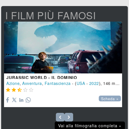
I FILM PIÙ FAMOSI
JURASSIC WORLD - IL DOMINIO
Azione
,
Avventura
,
Fantascienza
- (
USA
-
2022
), 146 min.





Scheda »
Vai alla filmografia completa »