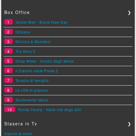
Box Office
❯
1
Spider-Man - Brand New Day
2
Odissea
3
Minions & Monsters
4
Toy Story 5
5
Deep Water - Incubo dagli abissi
6
Il Diavolo veste Prada 2
7
Terapia di famiglia
8
Le città di pianura
9
Sentimental Value
10
Rental Family - Nelle vite degli altri
Stasera in Tv
❯
Sapore di mare