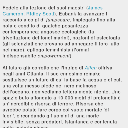
Fedele alla lezione dei suoi maestri (
James
Cameron
,
Ridley Scott
), Eubank fa avanzare il
racconto a colpi di
jumpscare
, impiegato fino alla
noia e condito di qualche pesantezza
contemporanea: angosce ecologiche (la
trivellazione dei fondi marini), nozioni di psicologia
(gli scienziati che provano ad annegare il loro lutto
nel mare), epilogo femminista (l'ormai
indispensabile
empowerment
).
Al futuro già corrotto che l'intrigo di
Alien
offriva
negli anni Ottanta, il suo ennesimo remake
sostituisce un futuro di cui la base fa acqua e di cui,
una volta messo piede nel nero melmoso
dell'oceano, non vediamo letteralmente niente. Uno
spazio buio affondato a 10.000 metri di profondità è
un'incredibile risorsa di terrore. Risorsa che
avrebbe potuto fare corpo col vuoto mortale 'di
fuori', circondando gli uomini di una morte
invisibile, senza predatori, istantanea e contenuta
nella materia stessa.