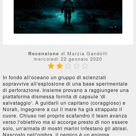
Recensione
di Marzia Gandolfi
mercoledì 22 gennaio 2020





In fondo all'oceano un gruppo di scienziati
sopravvive all'esplosione di una base sperimentale
di perforazione. Insieme provano a raggiungere una
piattaforma dismessa fornita di capsule 'di
salvataggio'. A guidarli un capitano (coraggioso) e
Norah, ingegnere a cui il mare ha già strappato il
cuore. Chiuso nel proprio scafandro il team avanza
verso l'obiettivo ma si accorge presto di non essere
solo, un'armata di mostri marini infestano gli abissi.
Nascosto nell'ombra, il nemico è un enigma