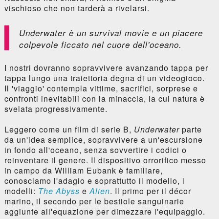
vischioso che non tarderà a rivelarsi.
Underwater
è un survival movie e un piacere
colpevole ficcato nel cuore dell'oceano.
I nostri dovranno sopravvivere avanzando tappa per
tappa lungo una traiettoria degna di un videogioco.
Il 'viaggio' contempla vittime, sacrifici, sorprese e
confronti inevitabili con la minaccia, la cui natura è
svelata progressivamente.
Leggero come un film di serie B,
Underwater
parte
da un'idea semplice, sopravvivere a un'escursione
in fondo all'oceano, senza sovvertire i codici o
reinventare il genere. Il dispositivo orrorifico messo
in campo da William Eubank è familiare,
conosciamo l'adagio e soprattutto il modello, i
modelli:
The Abyss
e
Alien
. Il primo per il décor
marino, il secondo per le bestiole sanguinarie
aggiunte all'equazione per dimezzare l'equipaggio.