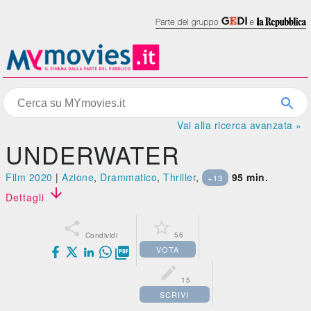
Vai alla ricerca avanzata »
UNDERWATER
Film 2020
|
Azione
,
Drammatico
,
Thriller
,
95 min.
+13

Dettagli


56
Condividi
VOTA


15
SCRIVI