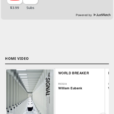
Powered by
HOME VIDEO
WORLD BREAKER
LA
REGIA
REG
William Eubank
Wil