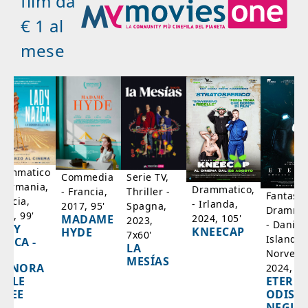
film da
€ 1 al
mese
rammatico
Serie TV,
Commedia
 Germania,
Drammatico,
Thriller -
- Francia,
Fantasci
rancia,
- Irlanda,
Spagna,
2017, 95'
Drammat
025, 99'
2024, 105'
MADAME
2023,
- Danim
ADY
KNEECAP
HYDE
7x60'
Islanda,
AZCA -
LA
Norvegi
A
MESÍAS
IGNORA
2024, 10
ETERNA
ELLE
ODISS
INEE
NEGLI