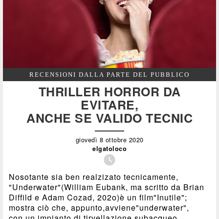
RECENSIONI DALLA PARTE DEL PUBBLICO
THRILLER HORROR DA
EVITARE,
ANCHE SE VALIDO TECNIC
giovedì 8 ottobre 2020
elgatoloco

Nosotante sia ben realzizato tecnicamente,
"Underwater"(William Eubank, ma scritto da Brian
Diffild e Adam Cozad, 202o)è un film"Inutile";
mostra ciò che, appunto,avviene"underwater",
con un impianto di tirvellazione subacqueo,