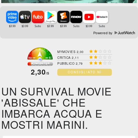
Powered by





MYMOVIES 2,00





CRITICA 2,11





PUBBLICO 2,79
2,30
CONSIGLIATO NÌ
/5
UN SURVIVAL MOVIE
'ABISSALE' CHE
IMBARCA ACQUA E
MOSTRI MARINI.