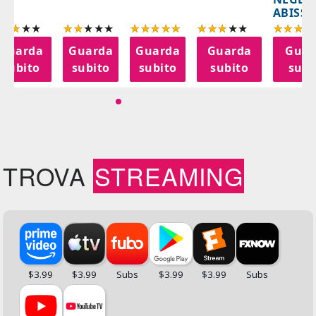
ABISSI
Guarda
Guarda
Guarda
Guarda
Guar
subito
subito
subito
subito
subi
TROVA
STREAMING