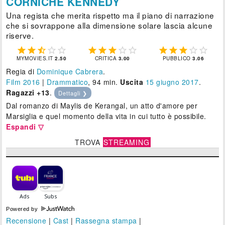
CORNICHE KENNEDY
Una regista che merita rispetto ma il piano di narrazione
che si sovrappone alla dimensione solare lascia alcune
riserve.















MYMOVIES.IT
2.50
CRITICA
3.00
PUBBLICO
3.06
Regia di
Dominique Cabrera
.
Film 2016
|
Drammatico
, 94 min.
Uscita
15
giugno 2017
.
Ragazzi +13
.
Dettagli ❯
Dal romanzo di Maylis de Kerangal, un atto d'amore per
Marsiglia e quel momento della vita in cui tutto è possibile.
Espandi ▽
TROVA
STREAMING
Powered by
Recensione
|
Cast
|
Rassegna stampa
|