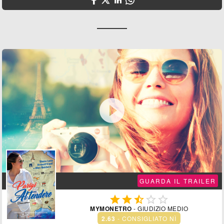

GUARDA IL TRAILER





MYMONETRO
- GIUDIZIO MEDIO
2.63
- CONSIGLIATO NÌ