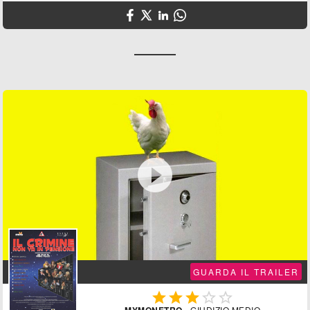

GUARDA IL TRAILER





- GIUDIZIO MEDIO