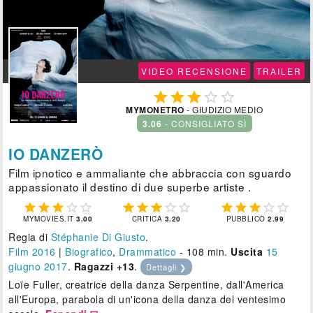
VIDEO RECENSIONE
TRAILER





MYMONETRO
- GIUDIZIO MEDIO
3.06
- CONSIGLIATO SÌ
IO DANZERÒ
Film ipnotico e ammaliante che abbraccia con sguardo
appassionato il destino di due superbe artiste .















MYMOVIES.IT
3.00
CRITICA
3.20
PUBBLICO
2.99
Regia di
Stéphanie Di Giusto
.
Film 2016
|
Biografico
,
Drammatico
- 108 min.
Uscita
15
giugno 2017
.
Ragazzi +13
.
Dettagli ❯
Loïe Fuller, creatrice della danza Serpentine, dall'America
all'Europa, parabola di un'icona della danza del ventesimo