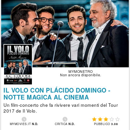
MYMONETRO
Non ancora disponibile.
IL VOLO CON PLÁCIDO DOMINGO -
NOTTE MAGICA AL CINEMA
Un film-concerto che fa rivivere vari momenti del Tour
2017 de Il Volo.







MYMOVIES.IT
N.D.
CRITICA
N.D.
PUBBLICO
3.08