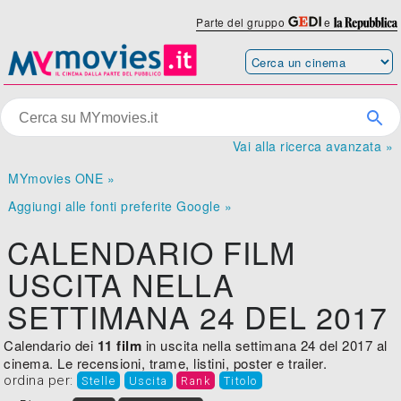
Parte del gruppo
e
Vai alla ricerca avanzata »
MYmovies ONE »
Aggiungi alle fonti preferite Google »
CALENDARIO FILM
USCITA NELLA
SETTIMANA 24 DEL 2017
Calendario dei
11 film
in uscita nella settimana 24 del 2017 al
cinema. Le recensioni, trame, listini, poster e trailer.
ordina per:
Stelle
Uscita
Rank
Titolo