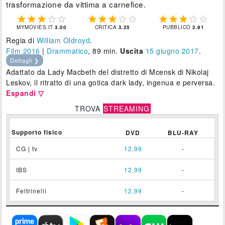
trasformazione da vittima a carnefice.















MYMOVIES.IT
3.00
CRITICA
3.25
PUBBLICO
2.91
Regia di
William Oldroyd
.
Film 2016
|
Drammatico
, 89 min.
Uscita
15
giugno 2017
.
Dettagli ❯
Adattato da Lady Macbeth del distretto di Mcensk di Nikolaj
Leskov, il ritratto di una gotica dark lady, ingenua e perversa.
Espandi ▽
TROVA
STREAMING
Supporto fisico
DVD
BLU-RAY
CG | tv
12,99
-
IBS
12,99
-
Feltrinelli
12,99
-