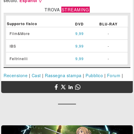
secolo.
Espandi ▽
TROVA
STREAMING
Supporto fisico
DVD
BLU-RAY
Film&More
9,99
-
IBS
9,99
-
Feltrinelli
9,99
-
Recensione
|
Cast
|
Rassegna stampa
|
Pubblico
|
Forum
|