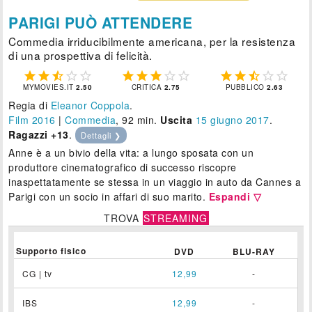
PARIGI PUÒ ATTENDERE
Commedia irriducibilmente americana, per la resistenza
di una prospettiva di felicità.















MYMOVIES.IT
2.50
CRITICA
2.75
PUBBLICO
2.63
Regia di
Eleanor Coppola
.
Film 2016
|
Commedia
, 92 min.
Uscita
15
giugno 2017
.
Ragazzi +13
.
Dettagli ❯
Anne è a un bivio della vita: a lungo sposata con un
produttore cinematografico di successo riscopre
inaspettatamente se stessa in un viaggio in auto da Cannes a
Parigi con un socio in affari di suo marito.
Espandi ▽
TROVA
STREAMING
Supporto fisico
DVD
BLU-RAY
CG | tv
12,99
-
IBS
12,99
-