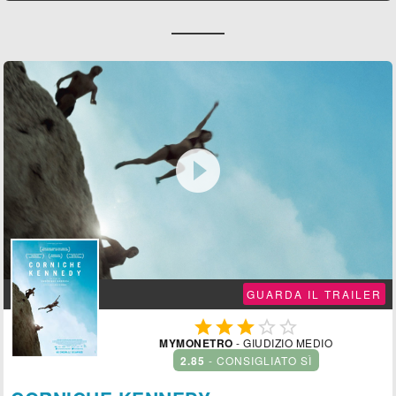

GUARDA IL TRAILER





MYMONETRO
- GIUDIZIO MEDIO
2.85
- CONSIGLIATO SÌ