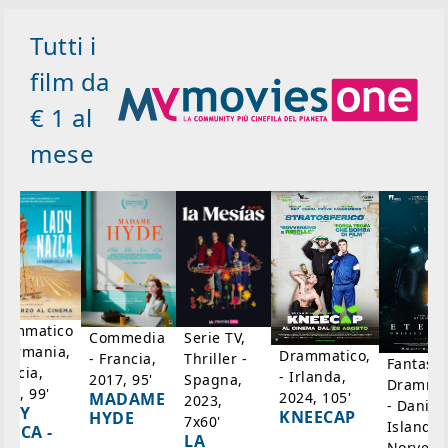
Tutti i
film da
€ 1 al
mese
rammatico
Serie TV,
Commedia
 Germania,
Drammatico,
Thriller -
- Francia,
Fantasci
rancia,
- Irlanda,
Spagna,
2017, 95'
Drammat
025, 99'
2024, 105'
MADAME
2023,
- Danim
ADY
KNEECAP
HYDE
7x60'
Islanda,
AZCA -
LA
Norvegi