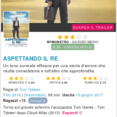
GUARDA IL TRAILER





MYMONETRO
- GIUDIZIO MEDIO
2.75
- CONSIGLIATO SÌ
ASPETTANDO IL RE
Un tono surreale efficace per una storia d'amore che
risulta consolatoria e tutt'altro che approfondita.















MYMOVIES.IT
2.50
CRITICA
3.00
PUBBLICO
2.75
Regia di
Tom Tykwer
.
Film 2016
|
Drammatico
, 98 min.
Uscita
15
giugno 2017
.
Ragazzi +13
.
Dettagli ❯
Torna sul grande schermo l'accoppiata Tom Hanks - Tom
Tykwer dopo
Cloud Atlas
(2013).
Espandi ▽