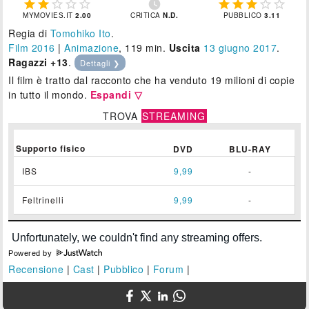











MYMOVIES.IT
2.00
CRITICA
N.D.
PUBBLICO
3.11
Regia di
Tomohiko Ito
.
Film 2016
|
Animazione
, 119 min.
Uscita
13
giugno 2017
.
Ragazzi +13
.
Dettagli ❯
Il film è tratto dal racconto che ha venduto 19 milioni di copie
in tutto il mondo.
Espandi ▽
TROVA
STREAMING
Supporto fisico
DVD
BLU-RAY
IBS
9,99
-
Feltrinelli
9,99
-
Powered by
Recensione
|
Cast
|
Pubblico
|
Forum
|