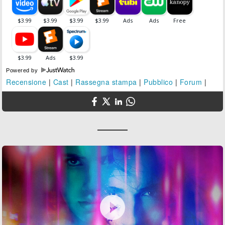
Powered by
Recensione
|
Cast
|
Rassegna stampa
|
Pubblico
|
Forum
|
