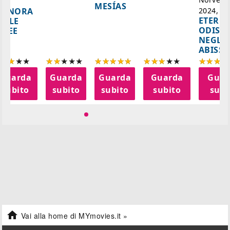
A
MESÍAS
IGNORA
2024, 10
ETERNA
ELLE
ODISS
INEE
NEGLI
ABISSI
Guarda
Guarda
Guarda
Guarda
Guar
subito
subito
subito
subito
subi

Vai alla home di MYmovies.it »