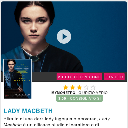

VIDEO RECENSIONE
TRAILER





MYMONETRO
- GIUDIZIO MEDIO
3.05
- CONSIGLIATO SÌ
LADY MACBETH
Ritratto di una dark lady ingenua e perversa,
Lady
è un efficace studio di carattere e di
Macbeth