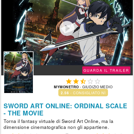

GUARDA IL TRAILER





MYMONETRO
- GIUDIZIO MEDIO
2.56
- CONSIGLIATO NÌ
SWORD ART ONLINE: ORDINAL SCALE
- THE MOVIE
Torna il fantasy virtuale di Sword Art Online, ma la
dimensione cinematografica non gli appartiene.