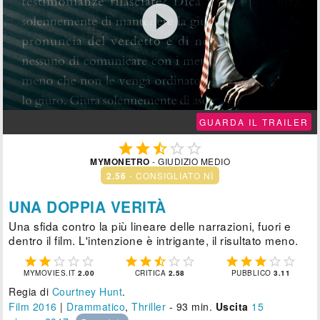

GUARDA IL TRAILER





MYMONETRO
- GIUDIZIO MEDIO
2.56
- CONSIGLIATO NÌ
UNA DOPPIA VERITÀ
Una sfida contro la più lineare delle narrazioni, fuori e
dentro il film. L'intenzione è intrigante, il risultato meno.















MYMOVIES.IT
2.00
CRITICA
2.58
PUBBLICO
3.11
Regia di
Courtney Hunt
.
Film 2016
|
Drammatico
,
Thriller
- 93 min.
Uscita
15