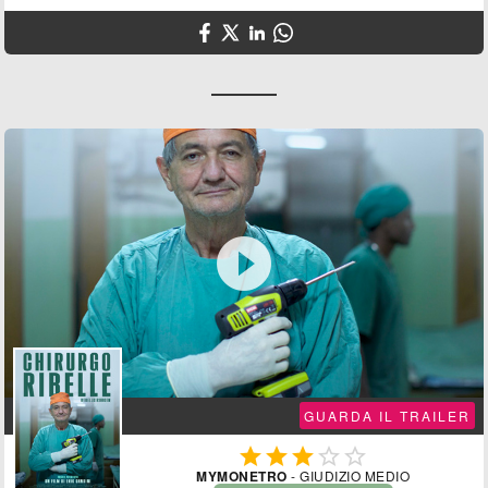

GUARDA IL TRAILER





MYMONETRO
- GIUDIZIO MEDIO