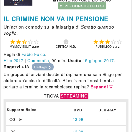
MYMONETRO
2.81
- CONSIGLIATO SÌ
IL CRIMINE NON VA IN PENSIONE
Un'action comedy sulla falsariga di
Smetto quando
.
voglio











MYMOVIES.IT
2.50
CRITICA
N.D.
PUBBLICO
3.12
Regia di
Fabio Fulco
.
Film 2017
|
Commedia
, 90 min.
Uscita
15
giugno 2017
.
Ragazzi +13
.
Dettagli ❯
Un gruppo di anziani decide di rapinare una sala Bingo per
aiutare un'amica in difficoltà. Riusciranno i nostri eroi a
portare a termine la rocambolesca rapina?
Espandi ▽
TROVA
STREAMING
Supporto fisico
DVD
BLU-RAY
CG | tv
12,99
-
IBS
12,99
-