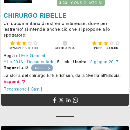
3.03
- CONSIGLIATO SÌ
CHIRURGO RIBELLE
Un documentario di estremo interesse, dove per
'estremo' si intende anche ciò che si propone allo
spettatore.











MYMOVIES.IT
3.00
CRITICA
N.D.
PUBBLICO
3.06
Regia di
Erik Gandini
.
Film 2016
|
Documentario
, 51 min.
Uscita
12
giugno 2017
.
Ragazzi +13
.
Dettagli ❯
La storia del chirurgo Erik Erichsen, dalla Svezia all'Etiopia.
Espandi ▽
Recensione
|
Cast
|