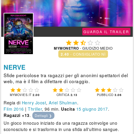
GUARDA IL TRAILER





MYMONETRO
- GIUDIZIO MEDIO
2.40
- CONSIGLIATO NÌ
NERVE
Sfide pericolose tra ragazzi per gli anonimi spettatori del
web, ma è il film a difettare di coraggio.















MYMOVIES.IT
2.00
CRITICA
2.13
PUBBLICO
3.06
Regia di
Henry Joost
,
Ariel Shulman
.
Film 2016
|
Thriller
, 96 min.
Uscita
15
giugno 2017
.
Ragazzi +13
.
Dettagli ❯
Un gioco innocuo iniziato da una ragazza coinvolge uno
sconosciuto e si trasforma in una sfida all'ultimo sangue.