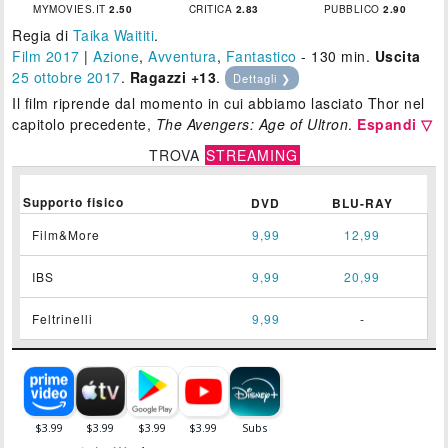
MYMOVIES.IT
2.50
CRITICA
2.83
PUBBLICO
2.90
Regia di
Taika Waititi
.
Film 2017
|
Azione
,
Avventura
,
Fantastico
- 130 min.
Uscita
25
ottobre 2017
.
Ragazzi +13
.
Dettagli ❯
Il film riprende dal momento in cui abbiamo lasciato Thor nel
capitolo precedente,
The Avengers: Age of Ultron
.
Espandi ▽
TROVA
STREAMING
Supporto fisico
DVD
BLU-RAY
Film&More
9,99
12,99
IBS
9,99
20,99
Feltrinelli
9,99
-