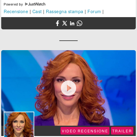
Powered by
Recensione
|
Cast
|
Rassegna stampa
|
Forum
|

VIDEO RECENSIONE
TRAILER