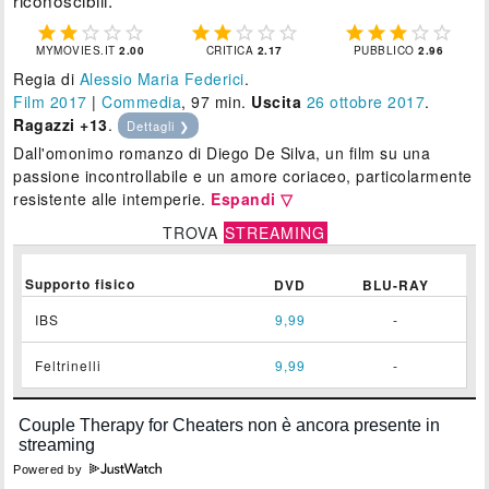















MYMOVIES.IT
2.00
CRITICA
2.17
PUBBLICO
2.96
Regia di
Alessio Maria Federici
.
Film 2017
|
Commedia
, 97 min.
Uscita
26
ottobre 2017
.
Ragazzi +13
.
Dettagli ❯
Dall'omonimo romanzo di Diego De Silva, un film su una
passione incontrollabile e un amore coriaceo, particolarmente
resistente alle intemperie.
Espandi ▽
TROVA
STREAMING
Supporto fisico
DVD
BLU-RAY
IBS
9,99
-
Feltrinelli
9,99
-
Powered by