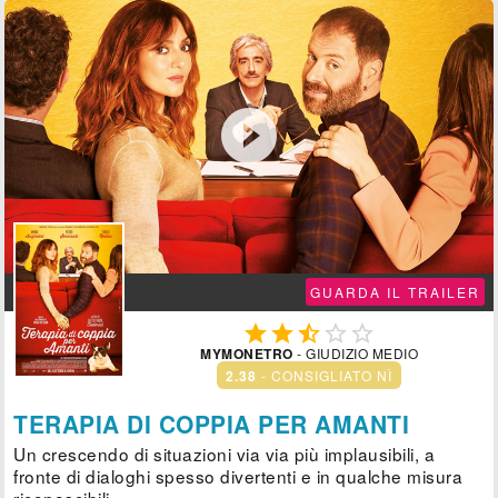

GUARDA IL TRAILER





MYMONETRO
- GIUDIZIO MEDIO
2.38
- CONSIGLIATO NÌ
TERAPIA DI COPPIA PER AMANTI
Un crescendo di situazioni via via più implausibili, a
fronte di dialoghi spesso divertenti e in qualche misura
riconoscibili.