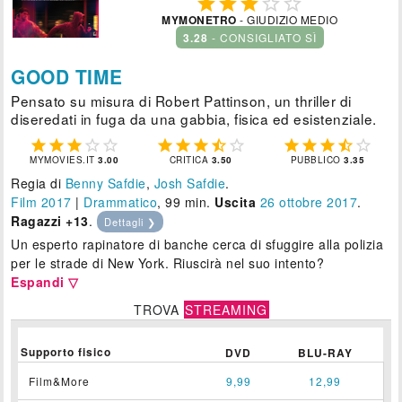





MYMONETRO
- GIUDIZIO MEDIO
3.28
- CONSIGLIATO SÌ
GOOD TIME
Pensato su misura di Robert Pattinson, un thriller di
diseredati in fuga da una gabbia, fisica ed esistenziale.















MYMOVIES.IT
3.00
CRITICA
3.50
PUBBLICO
3.35
Regia di
Benny Safdie
,
Josh Safdie
.
Film 2017
|
Drammatico
, 99 min.
Uscita
26
ottobre 2017
.
Ragazzi +13
.
Dettagli ❯
Un esperto rapinatore di banche cerca di sfuggire alla polizia
per le strade di New York. Riuscirà nel suo intento?
Espandi ▽
TROVA
STREAMING
Supporto fisico
DVD
BLU-RAY
Film&More
9,99
12,99