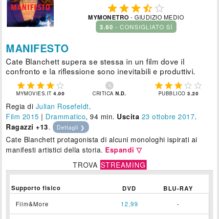





MYMONETRO
- GIUDIZIO MEDIO
3.60
- CONSIGLIATO SÌ
MANIFESTO
Cate Blanchett supera se stessa in un film dove il
confronto e la riflessione sono inevitabili e produttivi.











MYMOVIES.IT
4.00
CRITICA
N.D.
PUBBLICO
3.20
Regia di
Julian Rosefeldt
.
Film 2015
|
Drammatico
, 94 min.
Uscita
23
ottobre 2017
.
Ragazzi +13
.
Dettagli ❯
Cate Blanchett protagonista di alcuni monologhi ispirati ai
manifesti artistici della storia.
Espandi ▽
TROVA
STREAMING
Supporto fisico
DVD
BLU-RAY
Film&More
12,99
-