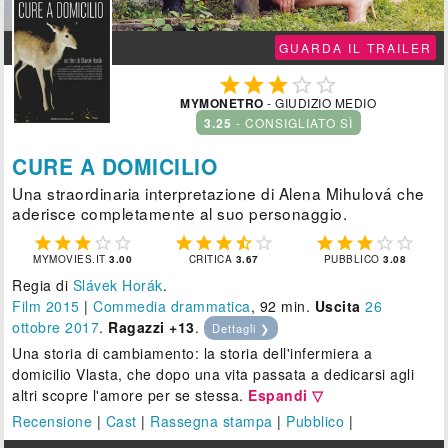
GUARDA IL TRAILER





MYMONETRO
- GIUDIZIO MEDIO
3.25
- CONSIGLIATO SÌ
CURE A DOMICILIO
Una straordinaria interpretazione di Alena Mihulová che
aderisce completamente al suo personaggio.















MYMOVIES.IT
3.00
CRITICA
3.67
PUBBLICO
3.08
Regia di
Slávek Horák
.
Film 2015
|
Commedia drammatica
, 92 min.
Uscita
26
ottobre 2017
.
Ragazzi +13
.
Dettagli ❯
Una storia di cambiamento: la storia dell'infermiera a
domicilio Vlasta, che dopo una vita passata a dedicarsi agli
altri scopre l'amore per se stessa.
Espandi ▽
Recensione
|
Cast
|
Rassegna stampa
|
Pubblico
|