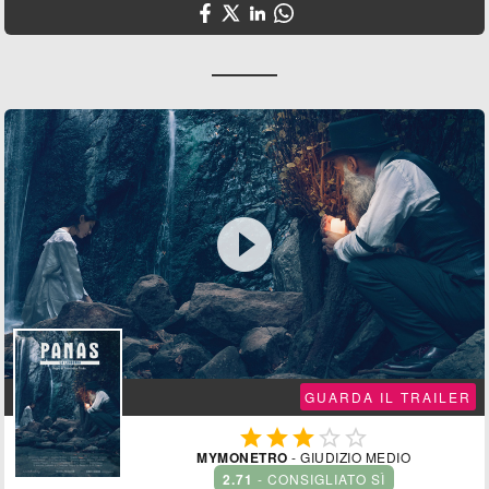

GUARDA IL TRAILER





MYMONETRO
- GIUDIZIO MEDIO
2.71
- CONSIGLIATO SÌ