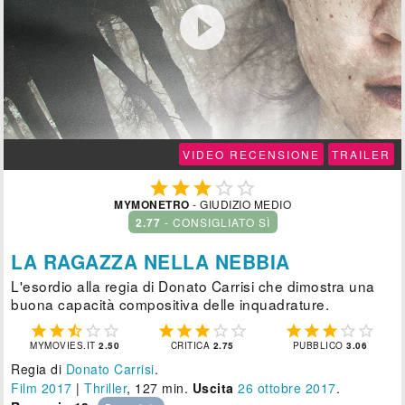

VIDEO RECENSIONE
TRAILER





MYMONETRO
- GIUDIZIO MEDIO
2.77
- CONSIGLIATO SÌ
LA RAGAZZA NELLA NEBBIA
L'esordio alla regia di Donato Carrisi che dimostra una
buona capacità compositiva delle inquadrature.















MYMOVIES.IT
2.50
CRITICA
2.75
PUBBLICO
3.06
Regia di
Donato Carrisi
.
Film 2017
|
Thriller
, 127 min.
Uscita
26
ottobre 2017
.