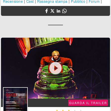
Recensione
|
Cast
|
Rassegna stampa
|
Pubblico
|
Forum
|

GUARDA IL TRAILER