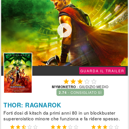

GUARDA IL TRAILER





MYMONETRO
- GIUDIZIO MEDIO
2.74
- CONSIGLIATO SÌ
THOR: RAGNAROK
Forti dosi di kitsch da primi anni 80 in un blockbuster
supereroistico minore che funziona e fa ridere spesso.














