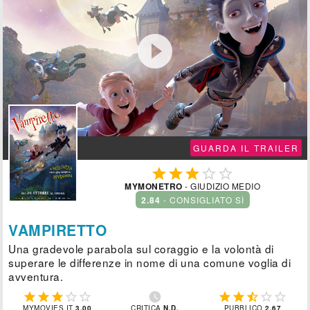

GUARDA IL TRAILER





MYMONETRO
- GIUDIZIO MEDIO
2.84
- CONSIGLIATO SÌ
VAMPIRETTO
Una gradevole parabola sul coraggio e la volontà di
superare le differenze in nome di una comune voglia di
avventura.











MYMOVIES.IT
3.00
CRITICA
N.D.
PUBBLICO
2.67