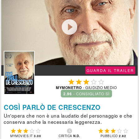

GUARDA IL TRAILER





MYMONETRO
- GIUDIZIO MEDIO
2.96
- CONSIGLIATO SÌ
COSÌ PARLÒ DE CRESCENZO
Un'opera che non è una laudatio del personaggio e che
conserva anche la necessaria leggerezza.











MYMOVIES.IT
3.00
CRITICA
N.D.
PUBBLICO
2.92