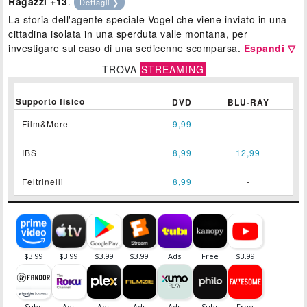
Ragazzi +13
.
Dettagli ❯
La storia dell'agente speciale Vogel che viene inviato in una
cittadina isolata in una sperduta valle montana, per
investigare sul caso di una sedicenne scomparsa.
Espandi ▽
TROVA
STREAMING
Supporto fisico
DVD
BLU-RAY
Film&More
9,99
-
IBS
8,99
12,99
Feltrinelli
8,99
-