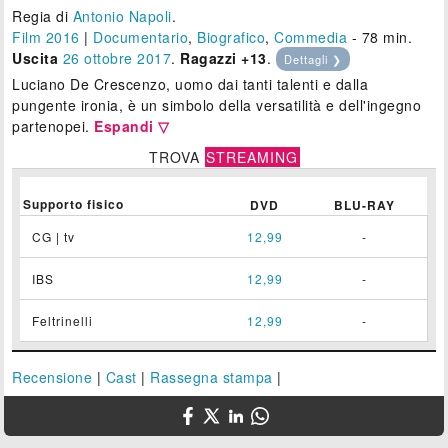
Regia di
Antonio Napoli
.
Film 2016
|
Documentario
,
Biografico
,
Commedia
- 78 min.
Uscita
26
ottobre 2017
.
Ragazzi +13
.
Dettagli ❯
Luciano De Crescenzo, uomo dai tanti talenti e dalla
pungente ironia, è un simbolo della versatilità e dell'ingegno
partenopei.
Espandi ▽
TROVA
STREAMING
Supporto fisico
DVD
BLU-RAY
CG | tv
12,99
-
IBS
12,99
-
Feltrinelli
12,99
-
Recensione
|
Cast
|
Rassegna stampa
|