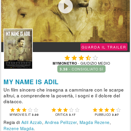

GUARDA IL TRAILER





MYMONETRO
- GIUDIZIO MEDIO
3.38
- CONSIGLIATO SÌ
MY NAME IS ADIL
Un film sincero che insegna a camminare con le scarpe
altrui, a comprendere la povertà, i sogni e il dolore del
distacco.















MYMOVIES.IT
3.00
CRITICA
3.17
PUBBLICO
3.97
Regia di
Adil Azzab
,
Andrea Pellizzer
,
Magda Rezene
,
Rezene Magda
.