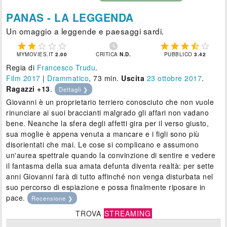
PANAS - LA LEGGENDA
Un omaggio a leggende e paesaggi sardi.











MYMOVIES.IT
2.00
CRITICA
N.D.
PUBBLICO
3.42
Regia di
Francesco Trudu
.
Film 2017
|
Drammatico
, 73 min.
Uscita
23
ottobre 2017
.
Ragazzi +13
.
Dettagli ❯
Giovanni è un proprietario terriero conosciuto che non vuole
rinunciare ai suoi braccianti malgrado gli affari non vadano
bene. Neanche la sfera degli affetti gira per il verso giusto,
sua moglie è appena venuta a mancare e i figli sono più
disorientati che mai. Le cose si complicano e assumono
un'aurea spettrale quando la convinzione di sentire e vedere
il fantasma della sua amata defunta diventa realtà: per sette
anni Giovanni farà di tutto affinché non venga disturbata nel
suo percorso di espiazione e possa finalmente riposare in
pace.
Recensione ❯
TROVA
STREAMING