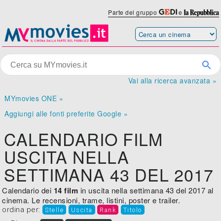
Parte del gruppo
e
Vai alla ricerca avanzata »
MYmovies ONE »
Aggiungi alle fonti preferite Google »
CALENDARIO FILM
USCITA NELLA
SETTIMANA 43 DEL 2017
Calendario dei
14 film
in uscita nella settimana 43 del 2017 al
cinema. Le recensioni, trame, listini, poster e trailer.
ordina per:
Stelle
Uscita
Rank
Titolo