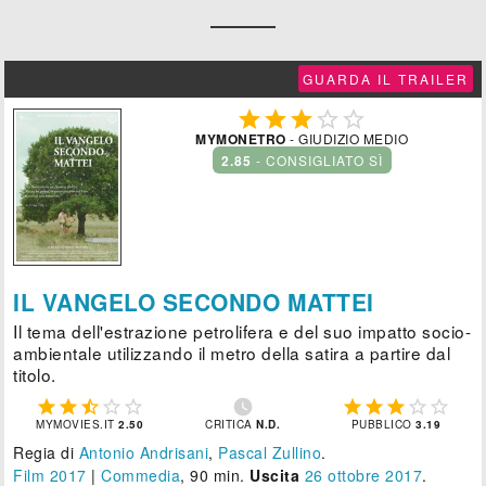
GUARDA IL TRAILER





MYMONETRO
- GIUDIZIO MEDIO
2.85
- CONSIGLIATO SÌ
IL VANGELO SECONDO MATTEI
Il tema dell'estrazione petrolifera e del suo impatto socio-
ambientale utilizzando il metro della satira a partire dal
titolo.











MYMOVIES.IT
2.50
CRITICA
N.D.
PUBBLICO
3.19
Regia di
Antonio Andrisani
,
Pascal Zullino
.
Film 2017
|
Commedia
, 90 min.
Uscita
26
ottobre 2017
.