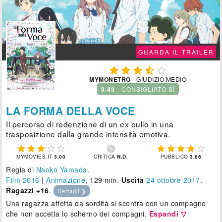
GUARDA IL TRAILER





MYMONETRO
- GIUDIZIO MEDIO
3.43
- CONSIGLIATO SÌ
LA FORMA DELLA VOCE
Il percorso di redenzione di un ex bullo in una
trasposizione dalla grande intensità emotiva.











MYMOVIES.IT
3.00
CRITICA
N.D.
PUBBLICO
3.86
Regia di
Naoko Yamada
.
Film 2016
|
Animazione
, 129 min.
Uscita
24
ottobre 2017
.
Ragazzi +16
.
Dettagli ❯
Una ragazza affetta da sordità si scontra con un compagno
che non accetta lo scherno dei compagni.
Espandi ▽