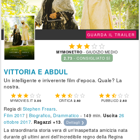
GUARDA IL TRAILER





MYMONETRO
- GIUDIZIO MEDIO
2.73
- CONSIGLIATO SÌ
VITTORIA E ABDUL
Un intelligente e irriverente film d'epoca. Quale? La
nostra.















MYMOVIES.IT
3.00
CRITICA
2.60
PUBBLICO
2.60
Regia di
Stephen Frears
.
Film 2017
|
Biografico
,
Drammatico
- 149 min.
Uscita
26
ottobre 2017
.
Ragazzi +13
.
Dettagli ❯
La straordinaria storia vera di un'inaspettata amicizia nata
durante gli ultimi anni dell'incredibile regno della Regina