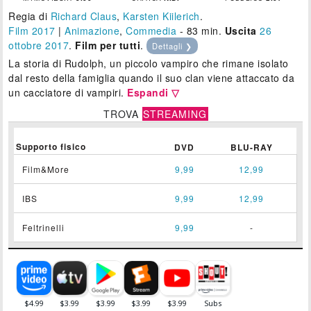
Regia di
Richard Claus
,
Karsten Kiilerich
.
Film 2017
|
Animazione
,
Commedia
- 83 min.
Uscita
26
ottobre 2017
.
Film per tutti
.
Dettagli ❯
La storia di Rudolph, un piccolo vampiro che rimane isolato
dal resto della famiglia quando il suo clan viene attaccato da
un cacciatore di vampiri.
Espandi ▽
TROVA
STREAMING
Supporto fisico
DVD
BLU-RAY
Film&More
9,99
12,99
IBS
9,99
12,99
Feltrinelli
9,99
-