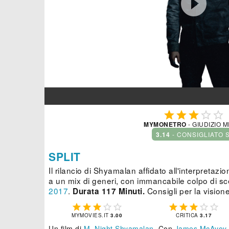






MYMONETRO
- GIUDIZIO 
3.14
- CONSIGLIATO 
SPLIT
Il rilancio di Shyamalan affidato all'interpretaz
a un mix di generi, con immancabile colpo di s
2017
.
Consigli per la vision
Durata 117 Minuti.










MYMOVIES.IT
3.00
CRITICA
3.17
Un film di
M. Night Shyamalan
.
Con
James McAvoy