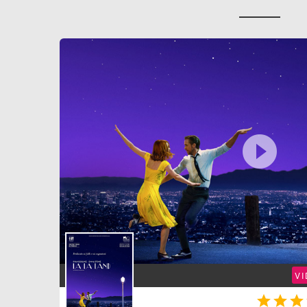

V


