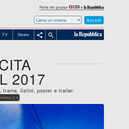
Parte del gruppo
e
Accedi


TV
News
CITA
L 2017
rame, listini, poster e trailer.
imana 4 X