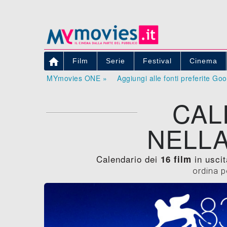

Film
Serie
Festival
Cinema
MYmovies ONE »
Aggiungi alle fonti preferite Go
CAL
NELLA
Calendario dei
in uscit
16 film
ordina p