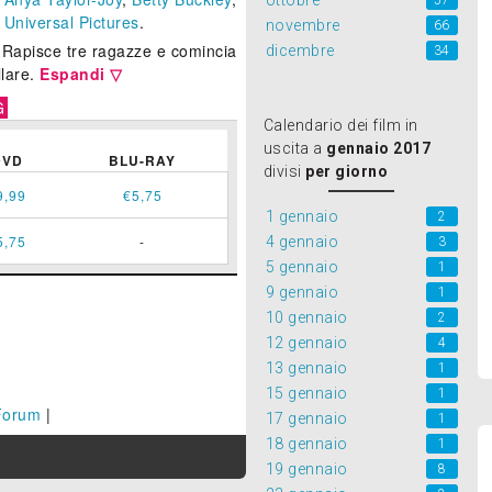
ottobre
57
e
Universal Pictures
.
novembre
66
Rapisce tre ragazze e comincia
dicembre
34
llare.
Espandi ▽
G
Calendario dei film in
uscita a
gennaio 2017
DVD
BLU-RAY
divisi
per giorno
9,99
€5,75
1 gennaio
2
5,75
-
4 gennaio
3
5 gennaio
1
9 gennaio
1
10 gennaio
2
12 gennaio
4
13 gennaio
1
15 gennaio
1
Forum
|
17 gennaio
1
18 gennaio
1
19 gennaio
8