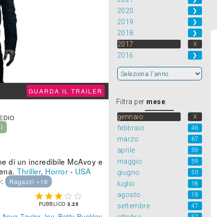
2020
❯
2019
❯
2018
❯
2017
X
2016
❯
GUARDA IL TRAILER
Filtra per
mese
:
gennaio
X
MEDIO
SÌ
febbraio
46
marzo
67
aprile
59
ione di un incredibile McAvoy e
maggio
59
cena.
Thriller
,
Horror
-
USA
giugno
50
e:
Ragazzi +16
luglio
18
agosto
19





PUBBLICO
3.25
settembre
47
,
Anya Taylor-Joy
,
Betty Buckley
,