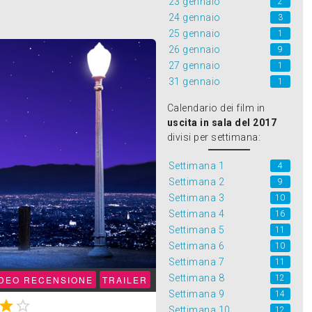
23 gennaio
2
24 gennaio
3
25 gennaio
1
26 gennaio
9
27 gennaio
1
31 gennaio
1
Calendario dei film in
uscita in sala del 2017
divisi per settimana:
Settimana 1
4
Settimana 2
9
Settimana 3
10
Settimana 4
16
Settimana 5
11
Settimana 6
10
Settimana 7
11
Settimana 8
12
IDEO RECENSIONE
TRAILER
Settimana 9
14


Settimana 10
12