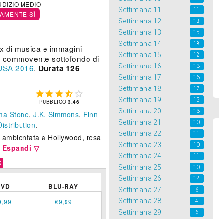
UDIZIO MEDIO
Settimana 11
11
TAMENTE SÌ
Settimana 12
18
Settimana 13
15
Settimana 14
18
x di musica e immagini
Settimana 15
12
un commovente sottofondo di
Settimana 16
13
USA
2016
.
Durata 126
Settimana 17
16
Settimana 18
17





Settimana 19
15
PUBBLICO
3.46
Settimana 20
13
a Stone
,
J.K. Simmons
,
Finn
Settimana 21
10
istribution
.
Settimana 22
11
e ambientata a Hollywood, resa
Settimana 23
10
.
Espandi ▽
Settimana 24
11
G
Settimana 25
10
Settimana 26
12
DVD
BLU-RAY
Settimana 27
6
Settimana 28
4
9,99
€9,99
Settimana 29
6