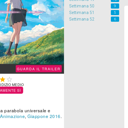
Settimana 50
9
Settimana 51
5
Settimana 52
6
GUARDA IL TRAILER


UDIZIO MEDIO
TAMENTE SÌ
a parabola universale e
Animazione
,
Giappone
2016
.