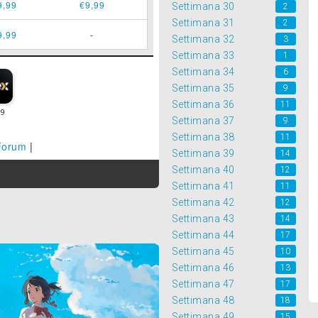
9,99
€9,99
Settimana 30
2
Settimana 31
2
9,99
-
Settimana 32
3
Settimana 33
1
Settimana 34
6
Settimana 35
9
Settimana 36
11
Settimana 37
9
Settimana 38
11
Forum
|
Settimana 39
14
Settimana 40
12
Settimana 41
11
Settimana 42
12
Settimana 43
14
Settimana 44
17
Settimana 45
10
Settimana 46
13
Settimana 47
17
Settimana 48
18
Settimana 49
15