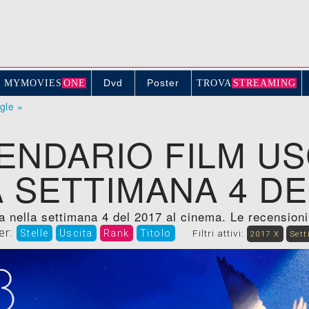
Dvd
Poster
MYMOVIE
S
ONE
TROV
A
STREAMING
ogle »
ENDARIO FILM US
 SETTIMANA 4 DE
a nella settimana 4 del 2017 al cinema. Le recensioni, t
er:
Stelle
Uscita
Rank
Titolo
Filtri attivi:
2017 X
Sett