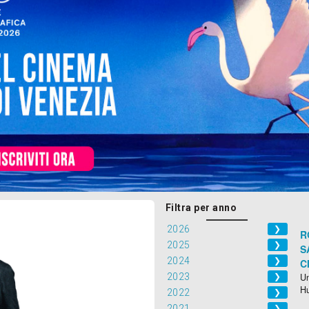
Filtra per anno
2026
❯
R
2025
❯
S
2024
❯
C
2023
Un
❯
H
2022
❯
2021
❯