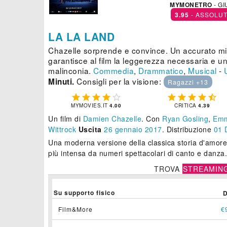
MYMONETRO
- GI
3.95
- ASSOLU
LA LA LAND
Chazelle sorprende e convince. Un accurato mi
garantisce al film la leggerezza necessaria e 
malinconia.
Commedia
,
Drammatico
,
Musical
-
Consigli per la visione:
Minuti.
Ragazzi +13










MYMOVIES.IT
4.00
CRITICA
4.39
Un film di
Damien Chazelle
.
Con
Ryan Gosling
,
Emm
Wittrock
Uscita
26
gennaio 2017
. Distribuzione
01 D
Una moderna versione della classica storia d'amor
più intensa da numeri spettacolari di canto e danza
TROVA
STREAMIN
Su supporto fisico
Film&More
€