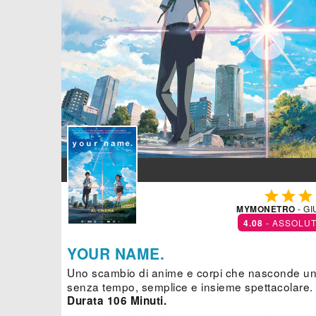




MYMONETRO
- GI
4.08
- ASSOLU
YOUR NAME.
Uno scambio di anime e corpi che nasconde un
senza tempo, semplice e insieme spettacolare.
Durata 106 Minuti.