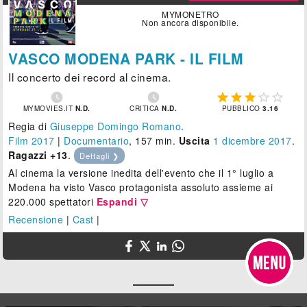
MYMONETRO
Non ancora disponibile.
VASCO MODENA PARK - IL FILM
Il concerto dei record al cinema.







MYMOVIES.IT
N.D.
CRITICA
N.D.
PUBBLICO
3.16
Regia di
Giuseppe Domingo Romano
.
Film 2017
|
Documentario
, 157 min.
Uscita
1
dicembre 2017
.
Ragazzi +13
.
Dettagli ❯
Al cinema la versione inedita dell'evento che il 1° luglio a
Modena ha visto Vasco protagonista assoluto assieme ai
220.000 spettatori
Espandi ▽
Recensione
|
Cast
|