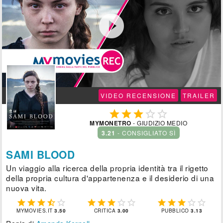

VIDEO RECENSIONE
TRAILER





MYMONETRO
- GIUDIZIO MEDIO
3.21
- CONSIGLIATO SÌ
SAMI BLOOD
Un viaggio alla ricerca della propria identità tra il rigetto
della propria cultura d'appartenenza e il desiderio di una
nuova vita.















MYMOVIES.IT
3.50
CRITICA
3.00
PUBBLICO
3.13