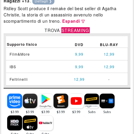
Ragazzi +13
.
Dettagli ❯
Ridley Scott produce il remake del best seller di Agatha
Christie, la storia di un assassinio avvenuto nello
scompartimento di un treno.
Espandi ▽
TROVA
STREAMING
Supporto fisico
DVD
BLU-RAY
Film&More
9,99
12,99
IBS
9,99
12,99
Feltrinelli
12,99
-