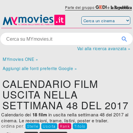
Parte del gruppo
e
Vai alla ricerca avanzata »
MYmovies ONE »
Aggiungi alle fonti preferite Google »
CALENDARIO FILM
USCITA NELLA
SETTIMANA 48 DEL 2017
Calendario dei
18 film
in uscita nella settimana 48 del 2017 al
cinema. Le recensioni, trame, listini, poster e trailer.
ordina per:
Stelle
Uscita
Rank
Titolo