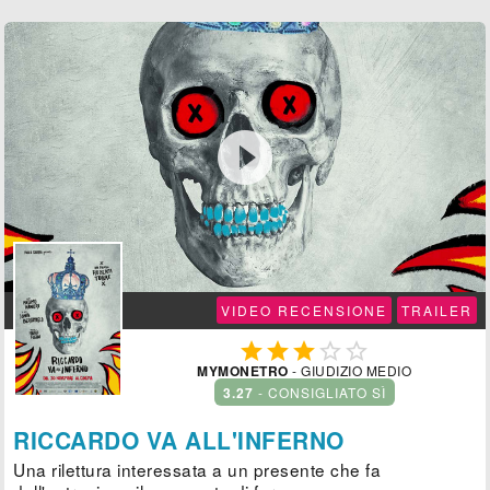

VIDEO RECENSIONE
TRAILER





MYMONETRO
- GIUDIZIO MEDIO
3.27
- CONSIGLIATO SÌ
RICCARDO VA ALL'INFERNO
Una rilettura interessata a un presente che fa