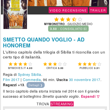
VIDEO RECENSIONE
TRAILER





MYMONETRO
- GIUDIZIO MEDIO
3.50
- CONSIGLIATO SÌ
SMETTO QUANDO VOGLIO - AD
HONOREM
L'ultimo capitolo della trilogia di Sibilia ti riconcilia con un
certo tipo di italianità.















MYMOVIES.IT
4.00
CRITICA
3.00
PUBBLICO
3.51
Regia di
Sydney Sibilia
.
Film 2017
|
Commedia
, 96 min.
Uscita
30
novembre 2017
.
Ragazzi +13
.
Dettagli ❯
Il terzo capitolo della storia iniziata nel 2014 con il grande
successo al botteghino
Smetto quando voglio
.
Espandi ▽
TROVA
STREAMING