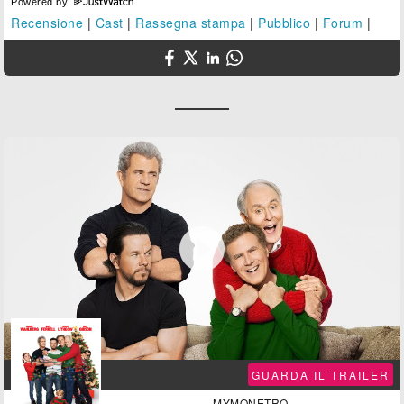
Powered by
Recensione
|
Cast
|
Rassegna stampa
|
Pubblico
|
Forum
|

GUARDA IL TRAILER
MYMONETRO