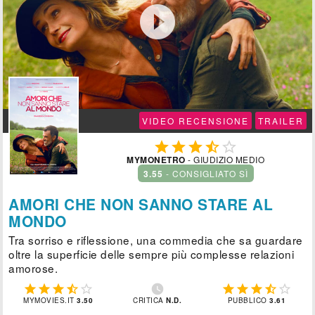

VIDEO RECENSIONE
TRAILER





MYMONETRO
- GIUDIZIO MEDIO
3.55
- CONSIGLIATO SÌ
AMORI CHE NON SANNO STARE AL
MONDO
Tra sorriso e riflessione, una commedia che sa guardare
oltre la superficie delle sempre più complesse relazioni
amorose.











MYMOVIES.IT
3.50
CRITICA
N.D.
PUBBLICO
3.61