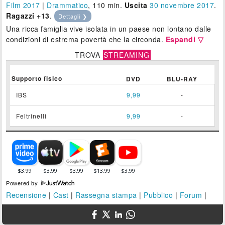
Film 2017
|
Drammatico
, 110 min.
Uscita
30
novembre 2017
.
Ragazzi +13
.
Dettagli ❯
Una ricca famiglia vive isolata in un paese non lontano dalle
condizioni di estrema povertà che la circonda.
Espandi ▽
TROVA
STREAMING
Supporto fisico
DVD
BLU-RAY
IBS
9,99
-
Feltrinelli
9,99
-
Powered by
Recensione
|
Cast
|
Rassegna stampa
|
Pubblico
|
Forum
|