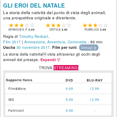
GLI EROI DEL NATALE
La storia della natività dal punto di vista degli animali,
una prospettiva originale e divertente.















MYMOVIES.IT
3.00
CRITICA
3.00
PUBBLICO
3.06
Regia di
Timothy Reckart
.
Film 2017
|
Animazione
,
Avventura
,
Commedia
- 86 min.
Uscita
30
novembre 2017
.
Film per tutti
.
Dettagli ❯
La storia della nativita vista attraverso gli occhi degli
animali del presepe.
Espandi ▽
TROVA
STREAMING
Supporto fisico
DVD
BLU-RAY
Film&More
9,99
12,99
IBS
9,99
12,99
Feltrinelli
9,99
-