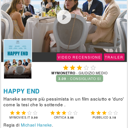

VIDEO RECENSIONE
TRAILER





MYMONETRO
- GIUDIZIO MEDIO
3.09
- CONSIGLIATO SÌ
HAPPY END
Haneke sempre più pessimista in un film asciutto e 'duro'
come la tesi che lo sottende .















MYMOVIES.IT
3.00
CRITICA
3.08
PUBBLICO
3.18
Regia di
Michael Haneke
.