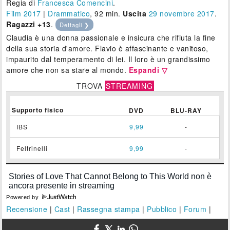
Regia di
Francesca Comencini
.
Film 2017
|
Drammatico
, 92 min.
Uscita
29
novembre 2017
.
Ragazzi +13
.
Dettagli ❯
Claudia è una donna passionale e insicura che rifiuta la fine
della sua storia d'amore. Flavio è affascinante e vanitoso,
impaurito dal temperamento di lei. Il loro è un grandissimo
amore che non sa stare al mondo.
Espandi ▽
TROVA
STREAMING
Supporto fisico
DVD
BLU-RAY
IBS
9,99
-
Feltrinelli
9,99
-
Powered by
Recensione
|
Cast
|
Rassegna stampa
|
Pubblico
|
Forum
|