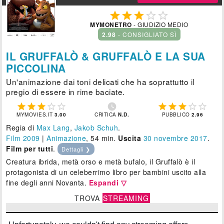





MYMONETRO
- GIUDIZIO MEDIO
2.98
- CONSIGLIATO SÌ
IL GRUFFALÒ & GRUFFALÒ E LA SUA
PICCOLINA
Un'animazione dai toni delicati che ha soprattutto il
pregio di essere in rime baciate.











MYMOVIES.IT
3.00
CRITICA
N.D.
PUBBLICO
2.96
Regia di
Max Lang
,
Jakob Schuh
.
Film 2009
|
Animazione
, 54 min.
Uscita
30
novembre 2017
.
Film per tutti
.
Dettagli ❯
Creatura ibrida, metà orso e metà bufalo, il Gruffalò è il
protagonista di un celeberrimo libro per bambini uscito alla
fine degli anni Novanta.
Espandi ▽
TROVA
STREAMING