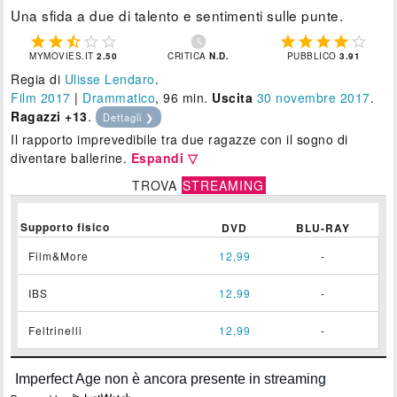
Una sfida a due di talento e sentimenti sulle punte.











MYMOVIES.IT
2.50
CRITICA
N.D.
PUBBLICO
3.91
Regia di
Ulisse Lendaro
.
Film 2017
|
Drammatico
, 96 min.
Uscita
30
novembre 2017
.
Ragazzi +13
.
Dettagli ❯
Il rapporto imprevedibile tra due ragazze con il sogno di
diventare ballerine.
Espandi ▽
TROVA
STREAMING
Supporto fisico
DVD
BLU-RAY
Film&More
12,99
-
IBS
12,99
-
Feltrinelli
12,99
-