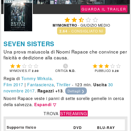
GUARDA IL TRAILER





MYMONETRO
- GIUDIZIO MEDIO
2.64
- CONSIGLIATO NÌ
SEVEN SISTERS
Una prova maiuscola di Noomi Rapace che convince per
fisicità e dedizione alla causa.











MYMOVIES.IT
2.00
CRITICA
N.D.
PUBBLICO
3.28
Regia di
Tommy Wirkola
.
Film 2017
|
Fantascienza
,
Thriller
- 123 min.
Uscita
30
novembre 2017
.
Ragazzi +13
.
Dettagli ❯
Noomi Rapace veste i panni di sette sorelle gemelle in cerca
della salvezza.
Espandi ▽
TROVA
STREAMING
Supporto fisico
DVD
BLU-RAY