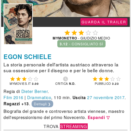
GUARDA IL TRAILER





MYMONETRO
- GIUDIZIO MEDIO
3.12
- CONSIGLIATO SÌ
EGON SCHIELE
La storia personale dell'artista austriaco attraverso la
sua ossessione per il disegno e per le belle donne.











MYMOVIES.IT
3.00
CRITICA
N.D.
PUBBLICO
3.23
Regia di
Dieter Berner
.
Film 2016
|
Drammatico
, 110 min.
Uscita
27
novembre 2017
.
Ragazzi +13
.
Dettagli ❯
Biografia del grande e controverso artista viennese, maestro
dell'espressionismo del primo Novecento.
Espandi ▽
TROVA
STREAMING