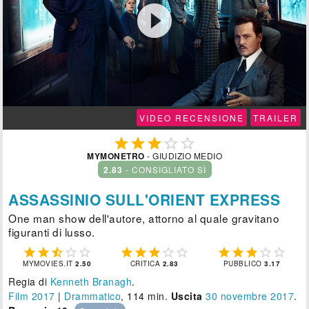

VIDEO RECENSIONE
TRAILER





MYMONETRO
- GIUDIZIO MEDIO
2.83
- CONSIGLIATO SÌ
ASSASSINIO SULL'ORIENT EXPRESS
One man show dell'autore, attorno al quale gravitano
figuranti di lusso.















MYMOVIES.IT
2.50
CRITICA
2.83
PUBBLICO
3.17
Regia di
Kenneth Branagh
.
Film 2017
|
Drammatico
, 114 min.
Uscita
30
novembre 2017
.