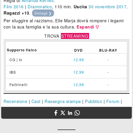
Regia di
Amanda Kernell
.
Film 2016
|
Drammatico
, 110 min.
Uscita
30
novembre 2017
.
Ragazzi +13
.
Dettagli ❯
Per sfuggire al razzismo, Elle Marja dovrà rompere i legami
con la sua famiglia e la sua cultura.
Espandi ▽
TROVA
STREAMING
Supporto fisico
DVD
BLU-RAY
CG | tv
12,99
-
IBS
12,99
-
Feltrinelli
12,99
-
Recensione
|
Cast
|
Rassegna stampa
|
Pubblico
|
Forum
|