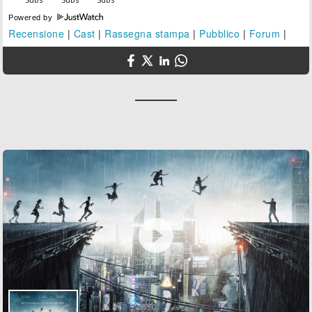
Powered by
Recensione
|
Cast
|
Rassegna stampa
|
Pubblico
|
Forum
|
