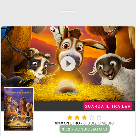

GUARDA IL TRAILER





MYMONETRO
- GIUDIZIO MEDIO
3.02
- CONSIGLIATO SÌ