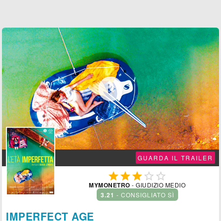

GUARDA IL TRAILER





MYMONETRO
- GIUDIZIO MEDIO
3.21
- CONSIGLIATO SÌ
IMPERFECT AGE