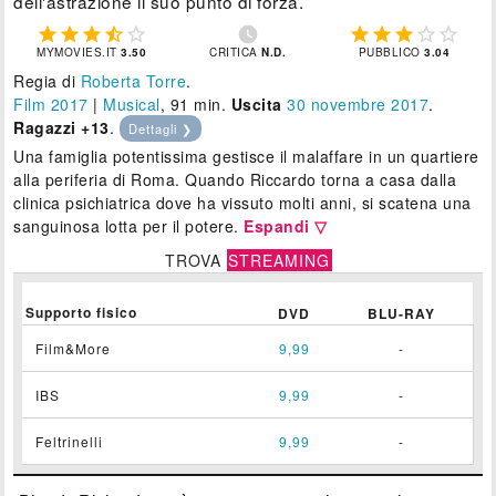
dell'astrazione il suo punto di forza.











MYMOVIES.IT
3.50
CRITICA
N.D.
PUBBLICO
3.04
Regia di
Roberta Torre
.
Film 2017
|
Musical
, 91 min.
Uscita
30
novembre 2017
.
Ragazzi +13
.
Dettagli ❯
Una famiglia potentissima gestisce il malaffare in un quartiere
alla periferia di Roma. Quando Riccardo torna a casa dalla
clinica psichiatrica dove ha vissuto molti anni, si scatena una
sanguinosa lotta per il potere.
Espandi ▽
TROVA
STREAMING
Supporto fisico
DVD
BLU-RAY
Film&More
9,99
-
IBS
9,99
-
Feltrinelli
9,99
-