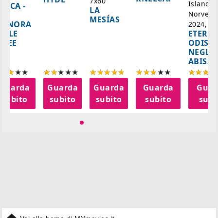
7x60'
Islanda,
AZCA -
LA
Norvegi
A
MESÍAS
IGNORA
2024, 10
ETERNA
ELLE
ODISS
INEE
NEGLI
ABISSI
Guarda
Guarda
Guarda
Guarda
Guar
subito
subito
subito
subito
subi
