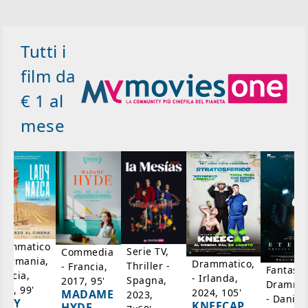
Tutti i
film da
€ 1 al
mese
rammatico
Serie TV,
Commedia
 Germania,
Drammatico,
Thriller -
- Francia,
Fantasci
rancia,
- Irlanda,
Spagna,
2017, 95'
Drammat
025, 99'
2024, 105'
MADAME
2023,
- Danim
ADY
KNEECAP
HYDE