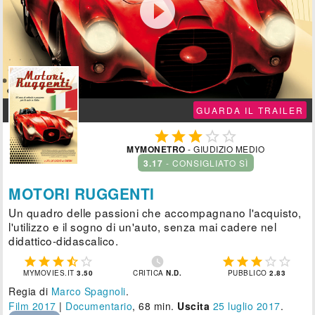

GUARDA IL TRAILER





MYMONETRO
- GIUDIZIO MEDIO
3.17
- CONSIGLIATO SÌ
MOTORI RUGGENTI
Un quadro delle passioni che accompagnano l'acquisto,
l'utilizzo e il sogno di un'auto, senza mai cadere nel
didattico-didascalico.











MYMOVIES.IT
3.50
CRITICA
N.D.
PUBBLICO
2.83
Regia di
Marco Spagnoli
.
Film 2017
|
Documentario
, 68 min.
Uscita
25
luglio 2017
.