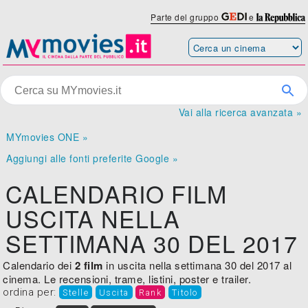
Parte del gruppo
e
Vai alla ricerca avanzata »
MYmovies ONE »
Aggiungi alle fonti preferite Google »
CALENDARIO FILM
USCITA NELLA
SETTIMANA 30 DEL 2017
Calendario dei
2 film
in uscita nella settimana 30 del 2017 al
cinema. Le recensioni, trame, listini, poster e trailer.
ordina per:
Stelle
Uscita
Rank
Titolo