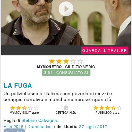

GUARDA IL TRAILER





MYMONETRO
- GIUDIZIO MEDIO
2.91
- CONSIGLIATO SÌ
LA FUGA
Un poliziottesco all'italiana con povertà di mezzi e
coraggio narrativo ma anche numerose ingenuità.











MYMOVIES.IT
2.50
CRITICA
N.D.
PUBBLICO
3.32
Regia di
Stefano Calvagna
.
Film 2016
|
Drammatico
, min.
Uscita
27
luglio 2017
.
Dettagli ❯