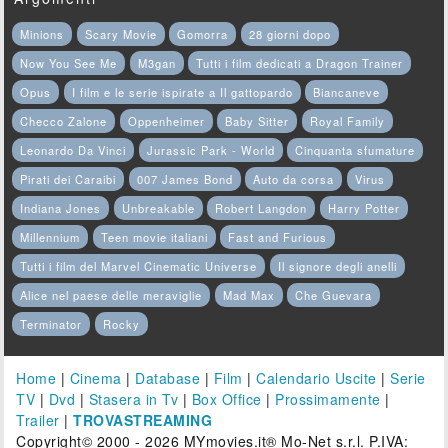
Minions
Scary Movie
Gomorra
28 giorni dopo
Now You See Me
M3gan
Tutti i film dedicati a Dragon Trainer
Opus
I film e le serie ispirate a Il gattopardo
Biancaneve
Checco Zalone
Oppenheimer
Baby Sitter
Royal Family
Leonardo Da Vinci
Jurassic Park - World
Cinquanta sfumature
Pirati dei Caraibi
007 James Bond
Auto da corsa
Virus
Indiana Jones
Unbreakable
Robert Langdon
Harry Potter
Millennium
Teen movie italiani
Fast and Furious
Tutti i film del Marvel Cinematic Universe
Il signore degli anelli
Alice nel paese delle meraviglie
Mad Max
Che Guevara
Terminator
Rocky
Home
|
Cinema
|
Database
|
Film
|
Calendario Uscite
|
Serie
TV
|
Dvd
|
Stasera in Tv
|
Box Office
|
Prossimamente
|
Trailer
|
TROVASTREAMING
Copyright© 2000 - 2026 MYmovies.it® Mo-Net s.r.l. P.IVA: