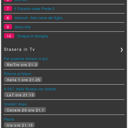
7
Il Diavolo veste Prada 2
8
Hamnet - Nel nome del figlio
9
Gioia mia
10
Terapia di famiglia
Stasera in Tv
❯
Per qualche dollaro in più
RaiTre ore 21.3
Ritorno al futuro
Italia 1 ore 21.25
A 007, dalla Russia con amore
La7 ore 21.15
Smokin' Aces
Canale 20 ore 21.1
Paura
Iris ore 21.15