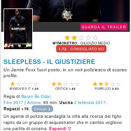
GUARDA IL TRAILER





MYMONETRO
- GIUDIZIO MEDIO
1.72
- CONSIGLIATO NO
SLEEPLESS - IL GIUSTIZIERE
Un Jamie Foxx fuori posto, in un noir poliziesco di scarso
profilo.















MYMOVIES.IT
1.00
CRITICA
1.63
PUBBLICO
2.53
Regia di
Baran Bo Odar
.
Film 2017
|
Azione
, 95 min.
Uscita
2
febbraio 2017
.
Ragazzi +16
.
Dettagli ❯
Un agente di polizia scandaglia la città alla ricerca del figlio
rapito da un gruppo di sequestratori che in cambio vogliono
una partita di cocaina.
Espandi ▽