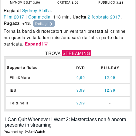
MYMOVIES.IT
3.50
CRITICA
3.00
PUBBLICO
3.23
Regia di
Sydney Sibilia
.
Film 2017
|
Commedia
, 118 min.
Uscita
2
febbraio 2017
.
Ragazzi +13
.
Dettagli ❯
Torna la banda di ricercatori universitari prestati al 'crimine'
ma questa volta la loro missione sarà dall'altra parte della
barricata.
Espandi ▽
TROVA
STREAMING
Supporto fisico
DVD
BLU-RAY
Film&More
9,99
12,99
IBS
9,99
12,99
Feltrinelli
9,99
-
Powered by