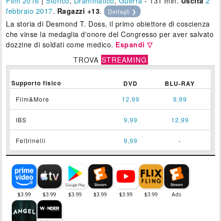
Film 2016
|
Storico
,
Drammatico
,
Guerra
- 131 min.
Uscita
2
febbraio 2017
.
Ragazzi +13
.
Dettagli ❯
La storia di Desmond T. Doss, il primo obiettore di coscienza
che vinse la medaglia d'onore del Congresso per aver salvato
dozzine di soldati come medico.
Espandi ▽
TROVA
STREAMING
Supporto fisico
DVD
BLU-RAY
Film&More
12,99
9,99
IBS
9,99
12,99
Feltrinelli
9,99
-