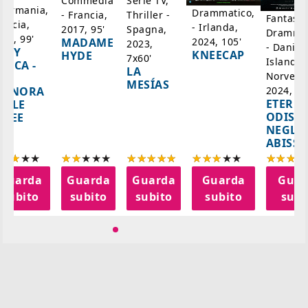
Serie TV,
Commedia
 Germania,
Drammatico,
Thriller -
- Francia,
Fantasci
rancia,
- Irlanda,
Spagna,
2017, 95'
Drammat
025, 99'
2024, 105'
MADAME
2023,
- Danim
ADY
KNEECAP
HYDE
7x60'
Islanda,
AZCA -
LA
Norvegi
A
MESÍAS
IGNORA
2024, 10
ETERNA
ELLE
ODISS
INEE
NEGLI
ABISSI
Guarda
Guarda
Guarda
Guarda
Guar
subito
subito
subito
subito
subi