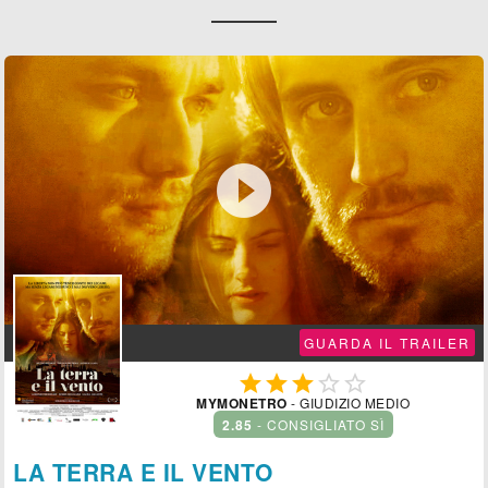

GUARDA IL TRAILER





MYMONETRO
- GIUDIZIO MEDIO
2.85
- CONSIGLIATO SÌ
LA TERRA E IL VENTO