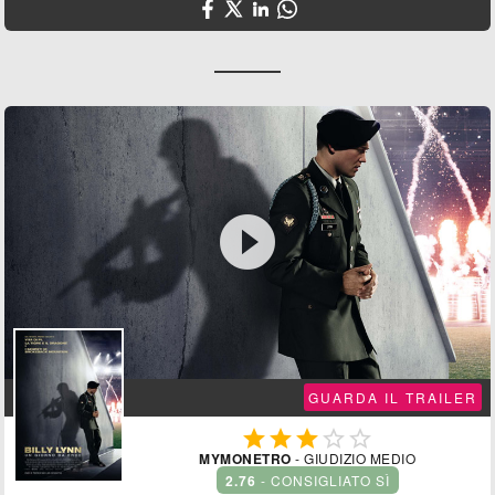

GUARDA IL TRAILER





MYMONETRO
- GIUDIZIO MEDIO
2.76
- CONSIGLIATO SÌ