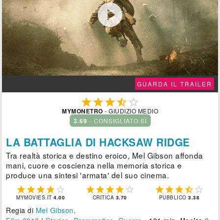

GUARDA IL TRAILER





MYMONETRO
- GIUDIZIO MEDIO
3.69
- CONSIGLIATO SÌ
LA BATTAGLIA DI HACKSAW RIDGE
Tra realtà storica e destino eroico, Mel Gibson affonda
mani, cuore e coscienza nella memoria storica e
produce una sintesi 'armata' del suo cinema.















MYMOVIES.IT
4.00
CRITICA
3.70
PUBBLICO
3.38
Regia di
Mel Gibson
.