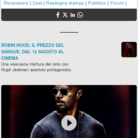
Recensione
|
Cast
|
Rassegna stampa
|
Pubblico
|
Forum
|
ROBIN HOOD, IL PREZZO DEL
SANGUE, DAL 12 AGOSTO AL
CINEMA
Una visionaria rilettura del mito con
Hugh Jackman assoluto protagonista.
