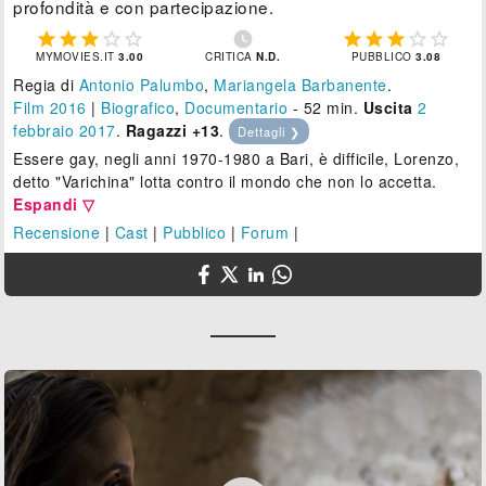
profondità e con partecipazione.











MYMOVIES.IT
3.00
CRITICA
N.D.
PUBBLICO
3.08
Regia di
Antonio Palumbo
,
Mariangela Barbanente
.
Film 2016
|
Biografico
,
Documentario
- 52 min.
Uscita
2
febbraio 2017
.
Ragazzi +13
.
Dettagli ❯
Essere gay, negli anni 1970-1980 a Bari, è difficile, Lorenzo,
detto "Varichina" lotta contro il mondo che non lo accetta.
Espandi ▽
Recensione
|
Cast
|
Pubblico
|
Forum
|