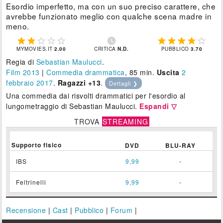
Esordio imperfetto, ma con un suo preciso carattere, che
avrebbe funzionato meglio con qualche scena madre in
meno.











MYMOVIES.IT
2.00
CRITICA
N.D.
PUBBLICO
3.70
Regia di
Sebastian Maulucci
.
Film 2013
|
Commedia drammatica
, 85 min.
Uscita
2
febbraio 2017
.
Ragazzi +13
.
Dettagli ❯
Una commedia dai risvolti drammatici per l'esordio al
lungometraggio di Sebastian Maulucci.
Espandi ▽
TROVA
STREAMING
Supporto fisico
DVD
BLU-RAY
IBS
9,99
-
Feltrinelli
9,99
-
Recensione
|
Cast
|
Pubblico
|
Forum
|