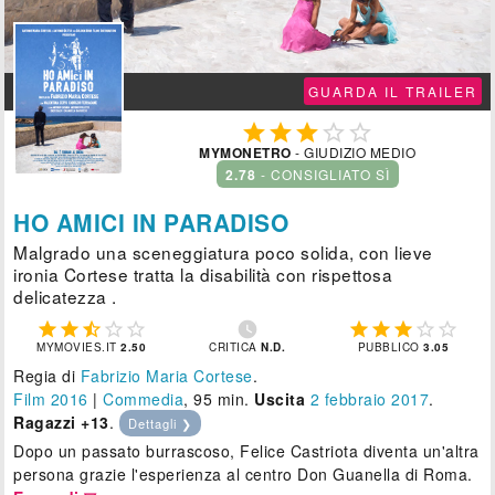
GUARDA IL TRAILER





MYMONETRO
- GIUDIZIO MEDIO
2.78
- CONSIGLIATO SÌ
HO AMICI IN PARADISO
Malgrado una sceneggiatura poco solida, con lieve
ironia Cortese tratta la disabilità con rispettosa
delicatezza .











MYMOVIES.IT
2.50
CRITICA
N.D.
PUBBLICO
3.05
Regia di
Fabrizio Maria Cortese
.
Film 2016
|
Commedia
, 95 min.
Uscita
2
febbraio 2017
.
Ragazzi +13
.
Dettagli ❯
Dopo un passato burrascoso, Felice Castriota diventa un'altra
persona grazie l'esperienza al centro Don Guanella di Roma.