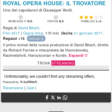
ROYAL OPERA HOUSE: IL TROVATORE
Uno dei capolavori di Giuseppe Verdi.







MYMOVIES.IT
N.D.
CRITICA
N.D.
PUBBLICO
3.10
Regia di
David Bösch
.
Film 2017
|
Opera lirica
, 170 min.
Uscita
31
gennaio 2017
.
Ragazzi +13
.
Dettagli ❯
Il primo revival della nuova produzione di David Bösch, diretta
da Richard Farnes e interpretata da Hvorostovsky,
Rachvelishvili, Haroutounian e Kunde.
Espandi ▽
TROVA
STREAMING
Powered by
Recensione
|
Cast
|