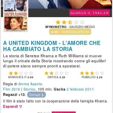
GUARDA IL TRAILER





MYMONETRO
- GIUDIZIO MEDIO
2.50
- CONSIGLIATO NÌ
A UNITED KINGDOM - L'AMORE CHE
HA CAMBIATO LA STORIA
La storia di Seretse Khama e Ruth Williams si muove
lungo il crinale della Storia mostrando come gli equilibri
di potere siano sempre pronti a spostarsi.















MYMOVIES.IT
2.00
CRITICA
2.25
PUBBLICO
3.26
Regia di
Amma Asante
.
Film 2016
|
Storico
, 105 min.
Uscita
2
febbraio 2017
.
Ragazzi +13
.
Dettagli ❯
Il film è stato fatto con la cooperazione della famiglia Khama.
Espandi ▽