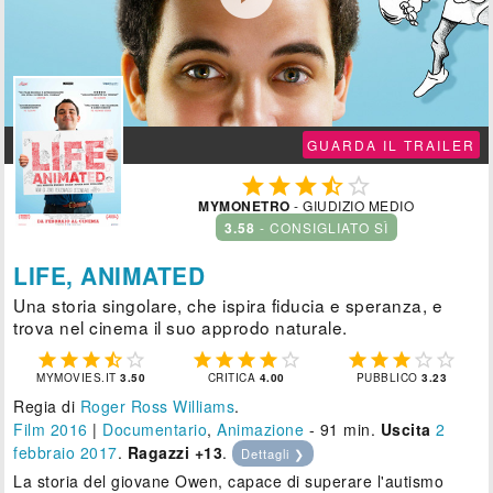
GUARDA IL TRAILER





MYMONETRO
- GIUDIZIO MEDIO
3.58
- CONSIGLIATO SÌ
LIFE, ANIMATED
Una storia singolare, che ispira fiducia e speranza, e
trova nel cinema il suo approdo naturale.















MYMOVIES.IT
3.50
CRITICA
4.00
PUBBLICO
3.23
Regia di
Roger Ross Williams
.
Film 2016
|
Documentario
,
Animazione
- 91 min.
Uscita
2
febbraio 2017
.
Ragazzi +13
.
Dettagli ❯
La storia del giovane Owen, capace di superare l'autismo