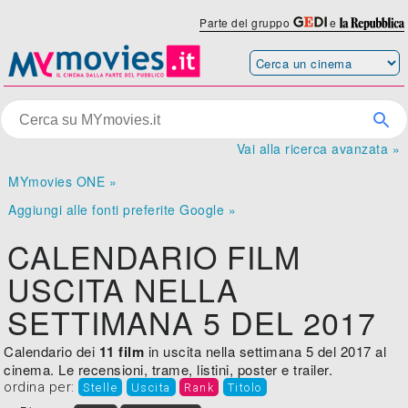
Parte del gruppo
e
Vai alla ricerca avanzata »
MYmovies ONE »
Aggiungi alle fonti preferite Google »
CALENDARIO FILM
USCITA NELLA
SETTIMANA 5 DEL 2017
Calendario dei
11 film
in uscita nella settimana 5 del 2017 al
cinema. Le recensioni, trame, listini, poster e trailer.
ordina per:
Stelle
Uscita
Rank
Titolo