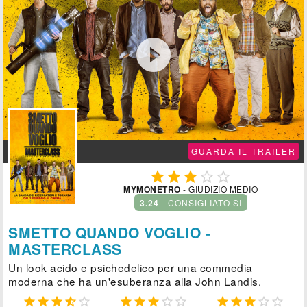

GUARDA IL TRAILER





MYMONETRO
- GIUDIZIO MEDIO
3.24
- CONSIGLIATO SÌ
SMETTO QUANDO VOGLIO -
MASTERCLASS
Un look acido e psichedelico per una commedia
moderna che ha un'esuberanza alla John Landis.














