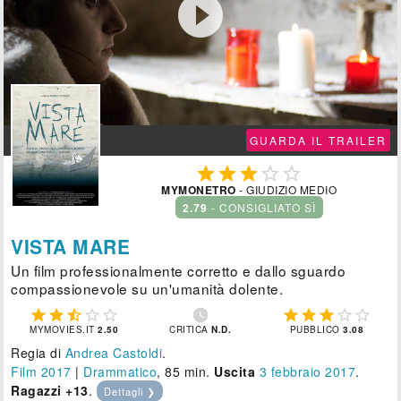

GUARDA IL TRAILER





MYMONETRO
- GIUDIZIO MEDIO
2.79
- CONSIGLIATO SÌ
VISTA MARE
Un film professionalmente corretto e dallo sguardo
compassionevole su un'umanità dolente.











MYMOVIES.IT
2.50
CRITICA
N.D.
PUBBLICO
3.08
Regia di
Andrea Castoldi
.
Film 2017
|
Drammatico
, 85 min.
Uscita
3
febbraio 2017
.
Ragazzi +13
.
Dettagli ❯