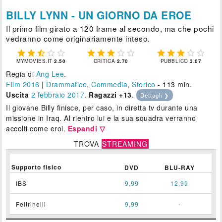
BILLY LYNN - UN GIORNO DA EROE
Il primo film girato a 120 frame al secondo, ma che pochi
vedranno come originariamente inteso.















MYMOVIES.IT
2.50
CRITICA
2.70
PUBBLICO
3.07
Regia di
Ang Lee
.
Film 2016
|
Drammatico
,
Commedia
,
Storico
- 113 min.
Uscita
2
febbraio 2017
.
Ragazzi +13
.
Dettagli ❯
Il giovane Billy finisce, per caso, in diretta tv durante una
missione in Iraq. Al rientro lui e la sua squadra verranno
accolti come eroi.
Espandi ▽
TROVA
STREAMING
Supporto fisico
DVD
BLU-RAY
IBS
9,99
12,99
Feltrinelli
9,99
-