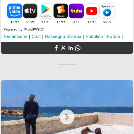
Powered by
Recensione
|
Cast
|
Rassegna stampa
|
Pubblico
|
Forum
|
