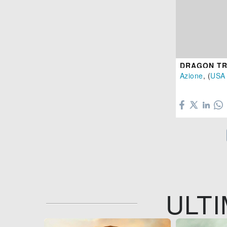
DRAGON TR
Azione
, (
USA

ULTI