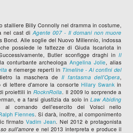
lo stalliere Billy Connolly nel dramma in costume,
a nel cast di
Agente 007 - Il domani non muore
s Bond. Alle soglie del Nuovo Millennio, indossa
 che possiede le fattezze di Giuda Iscariota in
Successivamente, Butler sconfigge draghi in
Il
on la conturbante archeologa
Angelina Jolie
, alias
e riemerge reperti in
ita
Timeline - Ai confini del
a dietro la maschera de
,
Il fantasma dell'Opera
i lettere d'amore la consorte
Hilary Swank
in
i proiettili in
. Il 2009 lo sorprende a
RocknRolla
rman, e a farsi giustizia da solo in
Law Abiding
 al comando dell'esercito dei Volsci nello
Ralph Fiennes
. Si darà, inoltre, al componimento
ic firmato
Vadim Jean
. Nel 2012 è protagonista
e nel 2013 interpreta e produce il
so sull'amore