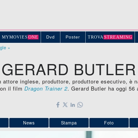
Dvd
Poster
MYMOVIE
S
ONE
TROV
A
STREAMING
ogle »
GERARD BUTLER
 attore inglese, produttore, produttore esecutivo, è
on il film
. Gerard Butler ha oggi 56
Dragon Trainer 2
News
Stampa
Foto