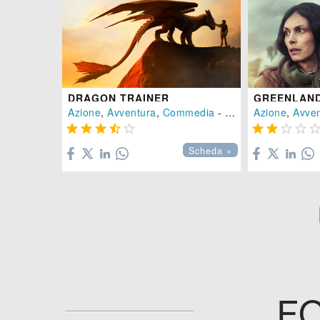
DRAGON TRAINER
GREENLAND
Azione
,
Avventura
,
Commedia
- (
USA
,
Azione
Gran Bretag
,
Avve









Scheda »
F