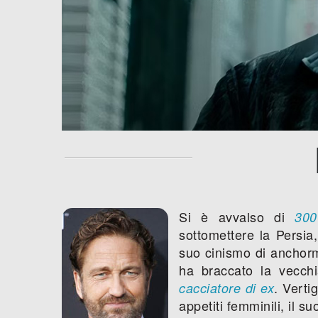
Si è avvalso di
300
sottomettere la Persi
suo cinismo di anchorm
ha braccato la vecc
. Verti
cacciatore di ex
appetiti femminili, il s