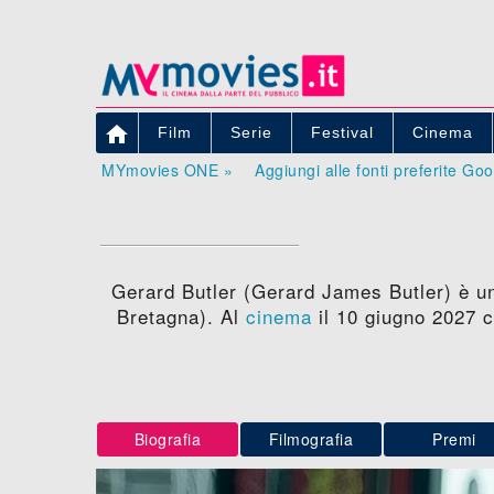

Film
Serie
Festival
Cinema
MYmovies ONE »
Aggiungi alle fonti preferite Go
Gerard Butler (Gerard James Butler) è un
Bretagna). Al
cinema
il 10 giugno 2027 c
Biografia
Filmografia
Premi