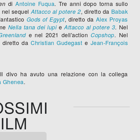
di
Antoine Fuqua
. Tre anni dopo torna sullo
en
 nel sequel
, diretto da
Babak
Attacco al potere 2
 fantastico
, diretto da
Alex Proyas
Gods of Egypt
ome
e
. Nel
Nella tana dei lupi
Attacco al potere 3
e nel 2021 dell'action
. Nel
Greenland
Copshop
, diretto da
Christian Gudegast
e
Jean-François
 Il divo ha avuto una relazione con la collega
a Ghenea
.
SSIMI
ILM