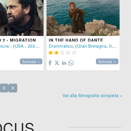
 2 - MIGRATION
IN THE HAND OF DANTE
na
ntura
-
2025
- (
USA
), 125 min.
-
2025
), 98 min.
Drammatico
, (
Gran Bretagna
,
Italia
,
Cile
Az







Scheda »
Scheda »
Vai alla filmografia completa »
OCUS