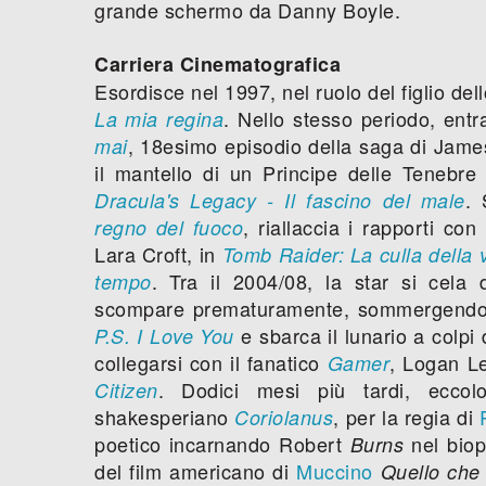
grande schermo da Danny Boyle.
Carriera Cinematografica
Esordisce nel 1997, nel ruolo del figlio del
. Nello stesso periodo, entr
La mia regina
, 18esimo episodio della saga di Jame
mai
il mantello di un Principe delle Tenebre
. 
Dracula's Legacy - Il fascino del male
, riallaccia i rapporti c
regno del fuoco
Lara Croft, in
Tomb Raider: La culla della v
. Tra il 2004/08, la star si cel
tempo
scompare prematuramente, sommergendo d
e sbarca il lunario a colpi d
P.S. I Love You
collegarsi con il fanatico
, Logan Le
Gamer
. Dodici mesi più tardi, eccolo
Citizen
shakesperiano
, per la regia di
Coriolanus
poetico incarnando Robert
nel biop
Burns
del film americano di
Muccino
Quello che 