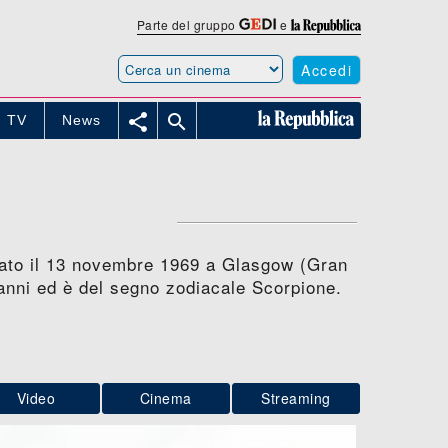
Parte del gruppo
e
Accedi


TV
News
 nato il 13 novembre 1969 a Glasgow (Gran
 anni ed è del segno zodiacale Scorpione.
Video
Cinema
Streaming