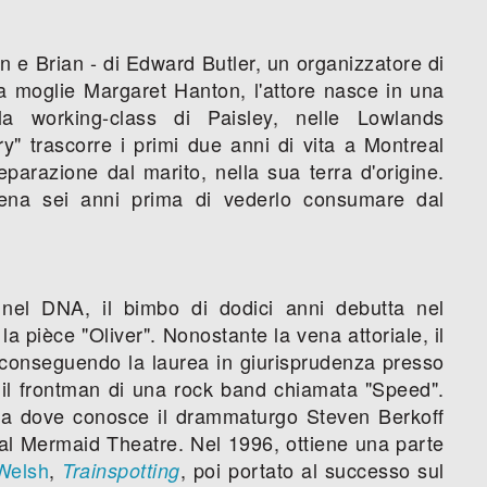
ynn e Brian - di Edward Butler, un organizzatore di
ua moglie Margaret Hanton, l'attore nasce in una
lla working-class di Paisley, nelle Lowlands
y" trascorre i primi due anni di vita a Montreal
parazione dal marito, nella sua terra d'origine.
pena sei anni prima di vederlo consumare dal
 nel DNA, il bimbo di dodici anni debutta nel
a pièce "Oliver". Nonostante la vena attoriale, il
 conseguendo la laurea in giurisprudenza presso
a il frontman di una rock band chiamata "Speed".
ndra dove conosce il drammaturgo Steven Berkoff
 al Mermaid Theatre. Nel 1996, ottiene una parte
 Welsh
,
, poi portato al successo sul
Trainspotting