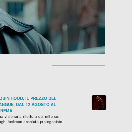
U
OBIN HOOD, IL PREZZO DEL
ANGUE, DAL 12 AGOSTO AL
INEMA
a visionaria rilettura del mito con
ugh Jackman assoluto protagonista.