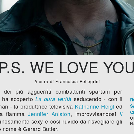
P.S. WE LOVE YO
A cura di Francesca Pellegrini
dei più agguerriti combattenti spartani per
a, ha scoperto
seducendo - con il
La dura verità
R
an - la produttrice televisiva
Katherine Heigl
ed
S
C
hia fiamma
Jennifer Aniston
, improvvisandosi
Il
Un
ginosamente sexy e così ruvido da risvegliare gli
H
uo nome è Gerard Butler.