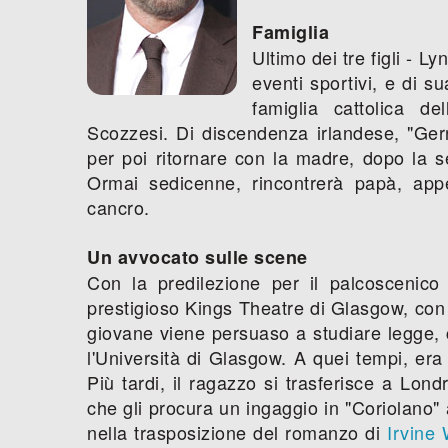
Famiglia
Ultimo dei tre figli - L
eventi sportivi, e di s
famiglia cattolica de
Scozzesi. Di discendenza irlandese, "Gerr
per poi ritornare con la madre, dopo la se
Ormai sedicenne, rincontrerà papà, ap
cancro.
Un avvocato sulle scene
Con la predilezione per il palcoscenico
prestigioso Kings Theatre di Glasgow, con l
giovane viene persuaso a studiare legge,
l'Università di Glasgow. A quei tempi, er
Più tardi, il ragazzo si trasferisce a Lo
che gli procura un ingaggio in "Coriolano"
nella trasposizione del romanzo di
Irvine