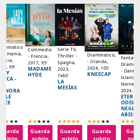
rammatico
Serie TV,
Commedia
 Germania,
Drammatico,
Thriller -
- Francia,
Fantasci
rancia,
- Irlanda,
Spagna,
2017, 95'
Drammat
025, 99'
2024, 105'
MADAME
2023,
- Danim
ADY
KNEECAP
HYDE
7x60'
Islanda,
AZCA -
LA
Norvegi
A
MESÍAS
IGNORA
2024, 10
ETERNA
ELLE
ODISS
INEE
NEGLI
ABISSI
Guarda
Guarda
Guarda
Guarda
Guar
subito
subito
subito
subito
subi