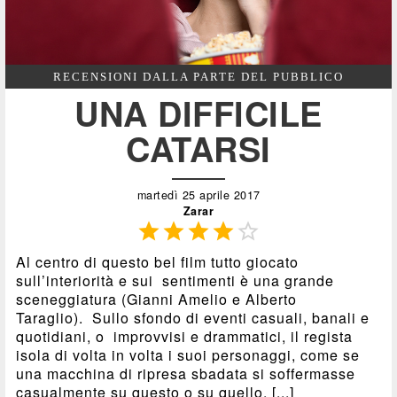
RECENSIONI DALLA PARTE DEL PUBBLICO
UNA DIFFICILE
CATARSI
martedì 25 aprile 2017
Zarar





Al centro di questo bel film tutto giocato
sull’interiorità e sui sentimenti è una grande
sceneggiatura (Gianni Amelio e Alberto
Taraglio). Sullo sfondo di eventi casuali, banali e
quotidiani, o improvvisi e drammatici, il regista
isola di volta in volta i suoi personaggi, come se
una macchina di ripresa sbadata si soffermasse
casualmente su questo o su quello. [...]