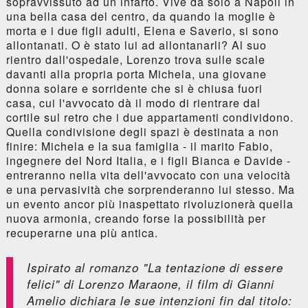
sopravvissuto ad un infarto. Vive da solo a Napoli in
una bella casa del centro, da quando la moglie è
morta e i due figli adulti, Elena e Saverio, si sono
allontanati. O è stato lui ad allontanarli? Al suo
rientro dall'ospedale, Lorenzo trova sulle scale
davanti alla propria porta Michela, una giovane
donna solare e sorridente che si è chiusa fuori
casa, cui l'avvocato dà il modo di rientrare dal
cortile sul retro che i due appartamenti condividono.
Quella condivisione degli spazi è destinata a non
finire: Michela e la sua famiglia - il marito Fabio,
ingegnere del Nord Italia, e i figli Bianca e Davide -
entreranno nella vita dell'avvocato con una velocità
e una pervasività che sorprenderanno lui stesso. Ma
un evento ancor più inaspettato rivoluzionerà quella
nuova armonia, creando forse la possibilità per
recuperarne una più antica.
Ispirato al romanzo "La tentazione di essere
felici" di Lorenzo Maraone, il film di Gianni
Amelio dichiara le sue intenzioni fin dal titolo: