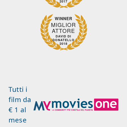
2017
WINNER
MIGLIOR
ATTORE
DAVID DI
DONATELLO
2018
Tutti i
film da
€ 1 al
mese