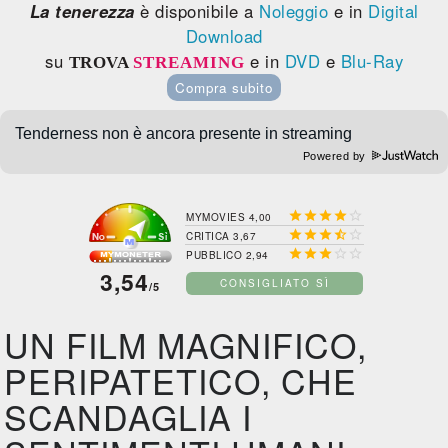
La tenerezza
è disponibile a
Noleggio
e in
Digital
Download
su
e in
DVD
e
Blu-Ray
TROVA
STREAMING
Compra subito
Powered by





MYMOVIES 4,00





CRITICA 3,67





PUBBLICO 2,94
3,54
CONSIGLIATO SÌ
/5
UN FILM MAGNIFICO,
PERIPATETICO, CHE
SCANDAGLIA I