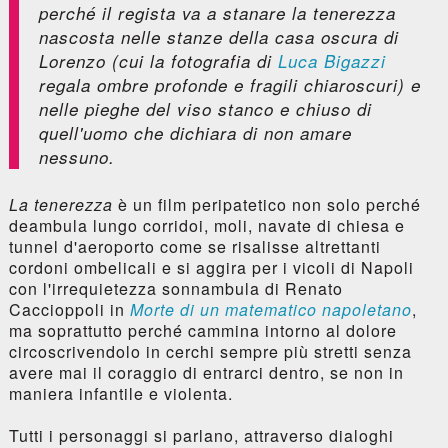
perché il regista va a stanare la tenerezza
nascosta nelle stanze della casa oscura di
Lorenzo (cui la fotografia di
Luca Bigazzi
regala ombre profonde e fragili chiaroscuri) e
nelle pieghe del viso stanco e chiuso di
quell'uomo che dichiara di non amare
nessuno.
La tenerezza
è un film peripatetico non solo perché
deambula lungo corridoi, moli, navate di chiesa e
tunnel d'aeroporto come se risalisse altrettanti
cordoni ombelicali e si aggira per i vicoli di Napoli
con l'irrequietezza sonnambula di Renato
Caccioppoli in
Morte di un matematico napoletano
,
ma soprattutto perché cammina intorno al dolore
circoscrivendolo in cerchi sempre più stretti senza
avere mai il coraggio di entrarci dentro, se non in
maniera infantile e violenta.
Tutti i personaggi si parlano, attraverso dialoghi