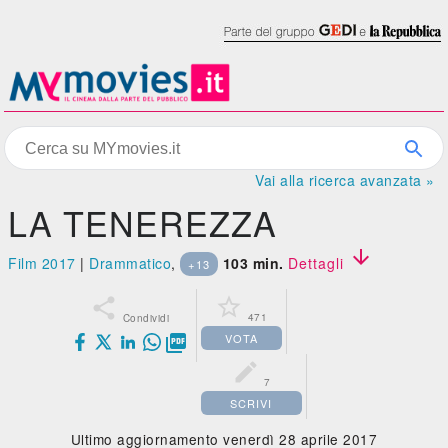
Vai alla ricerca avanzata »
LA TENEREZZA

Film 2017
|
Drammatico
,
103 min.
Dettagli
+13


471
Condividi
VOTA


7
SCRIVI
Ultimo aggiornamento venerdì 28 aprile 2017