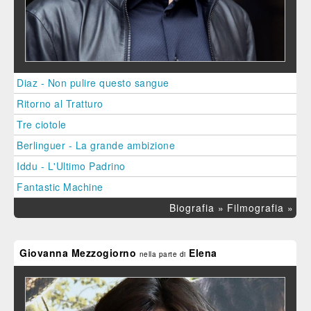
Diaz - Non pulire questo sangue
Ritorno al Tratturo
Tre ciotole
Berlinguer - La grande ambizione
Iddu - L'Ultimo Padrino
Fantastic Machine
Biografia »
Filmografia »
Giovanna Mezzogiorno
Elena
nella parte di