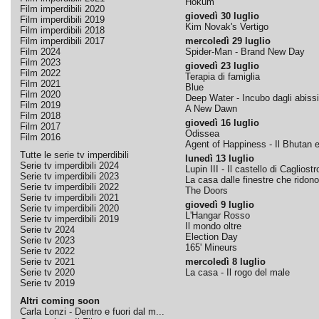
Hokum
Film imperdibili 2020
giovedì 30 luglio
Film imperdibili 2019
Kim Novak's Vertigo
Film imperdibili 2018
Film imperdibili 2017
mercoledì 29 luglio
Film 2024
Spider-Man - Brand New Day
Film 2023
giovedì 23 luglio
Film 2022
Terapia di famiglia
Film 2021
Blue
Film 2020
Deep Water - Incubo dagli abissi
Film 2019
A New Dawn
Film 2018
giovedì 16 luglio
Film 2017
Odissea
Film 2016
Agent of Happiness - Il Bhutan e 
Tutte le serie tv imperdibili
lunedì 13 luglio
Serie tv imperdibili 2024
Lupin III - Il castello di Cagliostr
Serie tv imperdibili 2023
La casa dalle finestre che ridono
Serie tv imperdibili 2022
The Doors
Serie tv imperdibili 2021
giovedì 9 luglio
Serie tv imperdibili 2020
L'Hangar Rosso
Serie tv imperdibili 2019
Il mondo oltre
Serie tv 2024
Election Day
Serie tv 2023
165' Mineurs
Serie tv 2022
Serie tv 2021
mercoledì 8 luglio
Serie tv 2020
La casa - Il rogo del male
Serie tv 2019
Altri coming soon
Carla Lonzi - Dentro e fuori dal m...