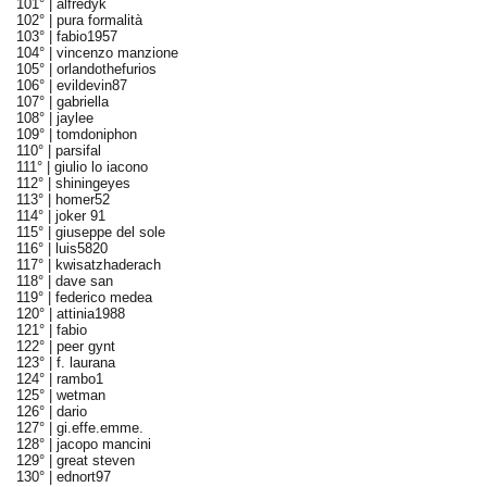
101° |
alfredyk
102° |
pura formalità
103° |
fabio1957
104° |
vincenzo manzione
105° |
orlandothefurios
106° |
evildevin87
107° |
gabriella
108° |
jaylee
109° |
tomdoniphon
110° |
parsifal
111° |
giulio lo iacono
112° |
shiningeyes
113° |
homer52
114° |
joker 91
115° |
giuseppe del sole
116° |
luis5820
117° |
kwisatzhaderach
118° |
dave san
119° |
federico medea
120° |
attinia1988
121° |
fabio
122° |
peer gynt
123° |
f. laurana
124° |
rambo1
125° |
wetman
126° |
dario
127° |
gi.effe.emme.
128° |
jacopo mancini
129° |
great steven
130° |
ednort97