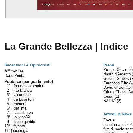
La Grande Bellezza | Indice
Recensioni & Opinionisti
Premi
Premio Oscar
(2)
MYmovies
Nastri d'Argento
Dario Zonta
Golden Globes
(2
Pubblico (per gradimento)
European Film 
1° |
francesco sentieri
David di Donatel
2° |
rita branca
Critics Choice A
3° |
zummone
Cesar
(1)
4° |
carlosantoni
BAFTA
(2)
5° |
mericol
6° |
daf_ma
7° |
ilariadisevo
Articoli & News
8° |
lolligno69
Focus
9° |
giulio gentile
quanta napoli c’è 
10° |
flyanto
film di paolo sorr
11° |
cicciogia