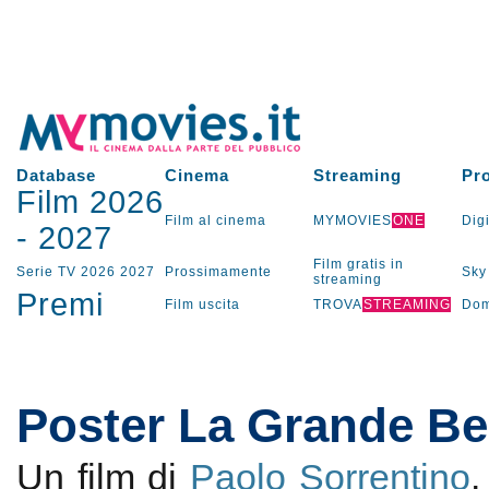
Database
Cinema
Streaming
Pr
Film 2026
Film al cinema
MYMOVIES
ONE
Digi
-
2027
Film gratis in
Serie TV
2026
2027
Prossimamente
Sky
streaming
Premi
Film uscita
TROVA
STREAMING
Dom
Poster La Grande Be
Un film di
Paolo Sorrentino