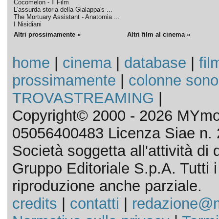
Cocomelon - Il Film
L'assurda storia della Gialappa's ...
The Mortuary Assistant - Anatomia ...
I Nisidiani
Altri prossimamente »
Altri film al cinema »
home
|
cinema
|
database
|
fil
prossimamente
|
colonne sono
TROVASTREAMING
|
Copyright© 2000 - 2026 MYmov
05056400483 Licenza Siae n. 
Società soggetta all'attività d
Gruppo Editoriale S.p.A. Tutti i d
riproduzione anche parziale.
credits
|
contatti
|
redazione@m