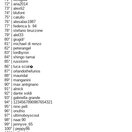
72° |
aria2014
73° |
alex62
74° |
blufont
75° |
catullo
76° |
alesalas1987
77° |
federica b. 94
78° |
stefano bruzzone
79° |
alel33
80° |
giugiã¹
81° |
michael di renzo
82° |
peterangel
83° |
lordbyron
84° |
shingo tamai
85° |
russtorm
86° |
luca scial�
87° |
orlandothefurios
88° |
mauridal
89° |
manganini
90° |
max.antignano
91° |
alnick
92° |
dante soldi
93° |
gabriella grande
94° |
1234567890987654321
95° |
nino pell.
96° |
onufrio
97° |
ultimoboyscout
98° |
naar.90
99° |
jennyve_65
100° |
peppy86