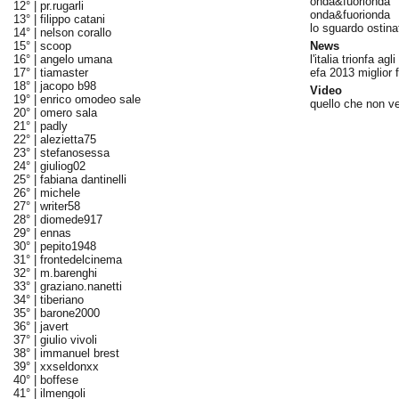
onda&fuorionda
12° |
pr.rugarli
onda&fuorionda
13° |
filippo catani
lo sguardo ostina
14° |
nelson corallo
15° |
scoop
News
16° |
angelo umana
l'italia trionfa agl
17° |
tiamaster
efa 2013 miglior 
18° |
jacopo b98
Video
19° |
enrico omodeo sale
quello che non v
20° |
omero sala
21° |
padly
22° |
alezietta75
23° |
stefanosessa
24° |
giuliog02
25° |
fabiana dantinelli
26° |
michele
27° |
writer58
28° |
diomede917
29° |
ennas
30° |
pepito1948
31° |
frontedelcinema
32° |
m.barenghi
33° |
graziano.nanetti
34° |
tiberiano
35° |
barone2000
36° |
javert
37° |
giulio vivoli
38° |
immanuel brest
39° |
xxseldonxx
40° |
boffese
41° |
ilmengoli