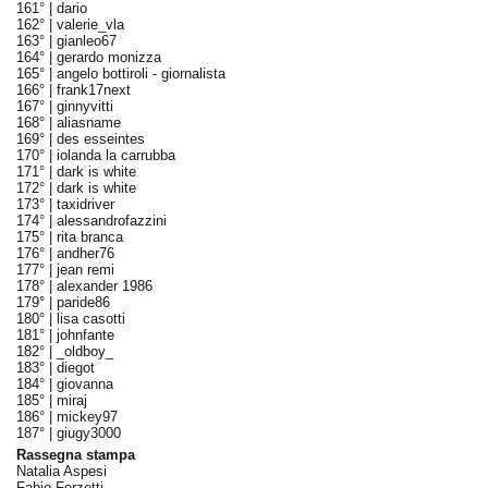
161° |
dario
162° |
valerie_vla
163° |
gianleo67
164° |
gerardo monizza
165° |
angelo bottiroli - giornalista
166° |
frank17next
167° |
ginnyvitti
168° |
aliasname
169° |
des esseintes
170° |
iolanda la carrubba
171° |
dark is white
172° |
dark is white
173° |
taxidriver
174° |
alessandrofazzini
175° |
rita branca
176° |
andher76
177° |
jean remi
178° |
alexander 1986
179° |
paride86
180° |
lisa casotti
181° |
johnfante
182° |
_oldboy_
183° |
diegot
184° |
giovanna
185° |
miraj
186° |
mickey97
187° |
giugy3000
Rassegna stampa
Natalia Aspesi
Fabio Ferzetti