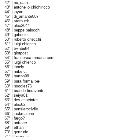
42° |
no_data
43° |
antonello chichiricco
44° |
jayan
45° |
di_amante007
46° |
starbuck
47° |
alex2044
48° |
beppe baiocchi
49° |
gabriele
50° |
roberto checchi
51° |
luigi chierico
52° |
twinbri84
53° |
giorpost
54° |
francesca romana cerri
55° |
luigi chierico
56° |
lonely
57° |
mike c.
58° |
burton99
59° |
pura formalit�
60° |
noodles76
61° |
brando fioravanti
62° |
seiya81
63° |
des esseintes
64° |
alex62
65° |
pensierocivile
66° |
jackmalone
67° |
fargo?
68° |
antrace
69° |
ethan
70° |
gertrude
71° |
lucaguar