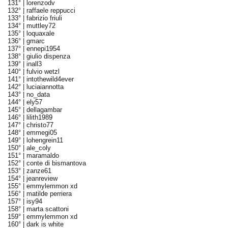
131° |
lorenzodv
132° |
raffaele reppucci
133° |
fabrizio friuli
134° |
muttley72
135° |
loquaxale
136° |
gmarc
137° |
ennepi1954
138° |
giulio dispenza
139° |
inall3
140° |
fulvio wetzl
141° |
intothewild4ever
142° |
luciaiannotta
143° |
no_data
144° |
ely57
145° |
dellagambar
146° |
lilith1989
147° |
christo77
148° |
emmegi05
149° |
lohengrein11
150° |
ale_coly
151° |
maramaldo
152° |
conte di bismantova
153° |
zanze61
154° |
jeanreview
155° |
emmylemmon xd
156° |
matilde perriera
157° |
isy94
158° |
marta scattoni
159° |
emmylemmon xd
160° |
dark is white