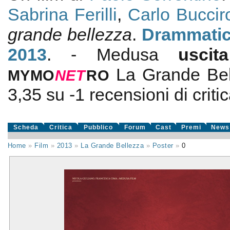
Sabrina Ferilli
,
Carlo Buccir
grande bellezza
.
Drammati
2013
. - Medusa
usci
La Grande Bel
MYMO
NE
T
RO
3,35
su
-1
recensioni di critic
Scheda
Critica
Pubblico
Forum
Cast
Premi
News
Home
»
Film
»
2013
»
La Grande Bellezza
»
Poster
»
0