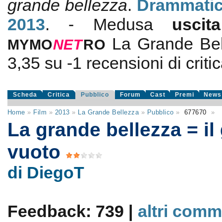
grande bellezza
.
Drammati
2013
. - Medusa
usci
La Grande Bel
MYMO
NE
T
RO
3,35
su
-1
recensioni di critic
Scheda
Critica
Pubblico
Forum
Cast
Premi
News
Home
»
Film
»
2013
»
La Grande Bellezza
»
Pubblico
»
677670
»
La grande bellezza = il
vuoto
di DiegoT
Feedback: 739 |
altri comm