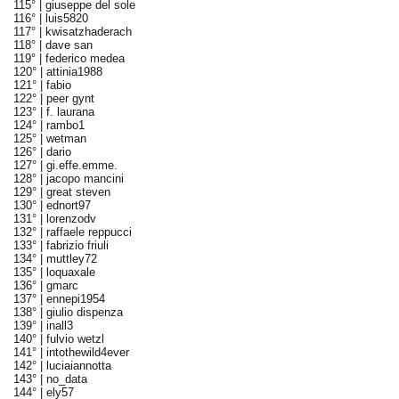
115° |
giuseppe del sole
116° |
luis5820
117° |
kwisatzhaderach
118° |
dave san
119° |
federico medea
120° |
attinia1988
121° |
fabio
122° |
peer gynt
123° |
f. laurana
124° |
rambo1
125° |
wetman
126° |
dario
127° |
gi.effe.emme.
128° |
jacopo mancini
129° |
great steven
130° |
ednort97
131° |
lorenzodv
132° |
raffaele reppucci
133° |
fabrizio friuli
134° |
muttley72
135° |
loquaxale
136° |
gmarc
137° |
ennepi1954
138° |
giulio dispenza
139° |
inall3
140° |
fulvio wetzl
141° |
intothewild4ever
142° |
luciaiannotta
143° |
no_data
144° |
ely57