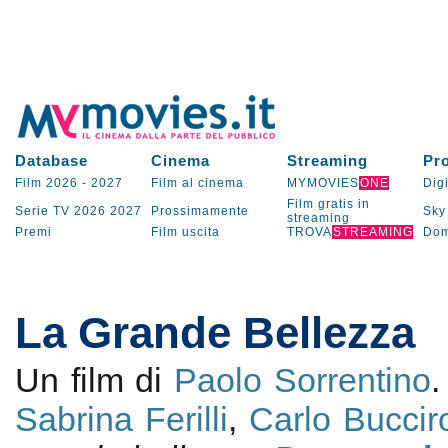
Database
Cinema
Streaming
Pr
Film 2026
-
2027
Film al cinema
MYMOVIES
ONE
Digi
Film gratis in
Serie TV
2026
2027
Prossimamente
Sky
streaming
Premi
Film uscita
TROVA
STREAMING
Dom
La Grande Bellezza
Un film di
Paolo Sorrentino
Sabrina Ferilli
,
Carlo Buccir