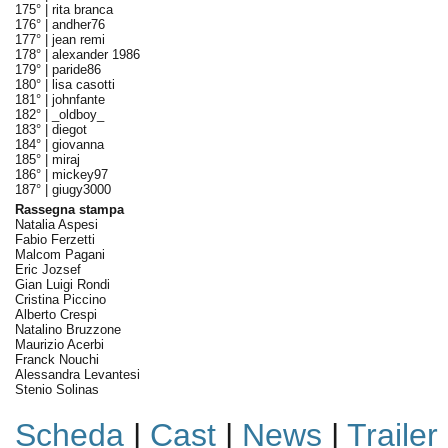
175° |
rita branca
176° |
andher76
177° |
jean remi
178° |
alexander 1986
179° |
paride86
180° |
lisa casotti
181° |
johnfante
182° |
_oldboy_
183° |
diegot
184° |
giovanna
185° |
miraj
186° |
mickey97
187° |
giugy3000
Rassegna stampa
Natalia Aspesi
Fabio Ferzetti
Malcom Pagani
Eric Jozsef
Gian Luigi Rondi
Cristina Piccino
Alberto Crespi
Natalino Bruzzone
Maurizio Acerbi
Franck Nouchi
Alessandra Levantesi
Stenio Solinas
Scheda
|
Cast
|
News
|
Trailer