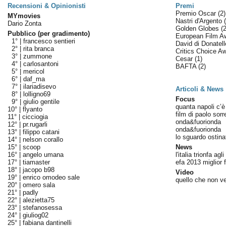
Recensioni & Opinionisti
Premi
Premio Oscar
(2)
MYmovies
Nastri d'Argento
Dario Zonta
Golden Globes
(2
Pubblico (per gradimento)
European Film 
1° |
francesco sentieri
David di Donatel
2° |
rita branca
Critics Choice A
3° |
zummone
Cesar
(1)
4° |
carlosantoni
BAFTA
(2)
5° |
mericol
6° |
daf_ma
7° |
ilariadisevo
Articoli & News
8° |
lolligno69
Focus
9° |
giulio gentile
quanta napoli c’è 
10° |
flyanto
film di paolo sorr
11° |
cicciogia
onda&fuorionda
12° |
pr.rugarli
onda&fuorionda
13° |
filippo catani
lo sguardo ostina
14° |
nelson corallo
15° |
scoop
News
16° |
angelo umana
l'italia trionfa agl
17° |
tiamaster
efa 2013 miglior 
18° |
jacopo b98
Video
19° |
enrico omodeo sale
quello che non v
20° |
omero sala
21° |
padly
22° |
alezietta75
23° |
stefanosessa
24° |
giuliog02
25° |
fabiana dantinelli