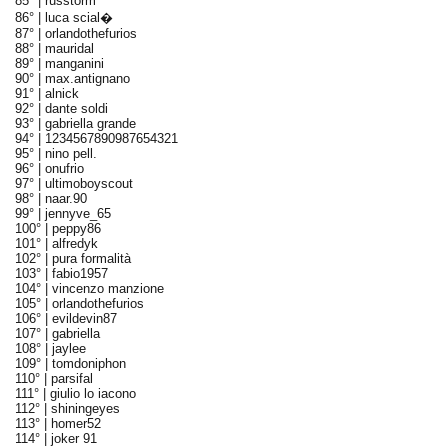
85° |
russtorm
86° |
luca scial�
87° |
orlandothefurios
88° |
mauridal
89° |
manganini
90° |
max.antignano
91° |
alnick
92° |
dante soldi
93° |
gabriella grande
94° |
1234567890987654321
95° |
nino pell.
96° |
onufrio
97° |
ultimoboyscout
98° |
naar.90
99° |
jennyve_65
100° |
peppy86
101° |
alfredyk
102° |
pura formalità
103° |
fabio1957
104° |
vincenzo manzione
105° |
orlandothefurios
106° |
evildevin87
107° |
gabriella
108° |
jaylee
109° |
tomdoniphon
110° |
parsifal
111° |
giulio lo iacono
112° |
shiningeyes
113° |
homer52
114° |
joker 91