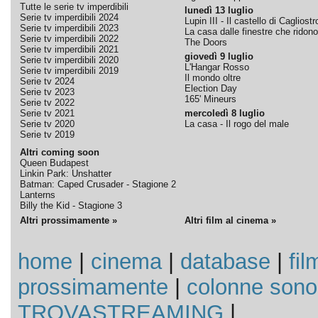
Tutte le serie tv imperdibili
lunedì 13 luglio
Serie tv imperdibili 2024
Lupin III - Il castello di Cagliostr
Serie tv imperdibili 2023
La casa dalle finestre che ridono
Serie tv imperdibili 2022
The Doors
Serie tv imperdibili 2021
giovedì 9 luglio
Serie tv imperdibili 2020
L'Hangar Rosso
Serie tv imperdibili 2019
Il mondo oltre
Serie tv 2024
Election Day
Serie tv 2023
165' Mineurs
Serie tv 2022
Serie tv 2021
mercoledì 8 luglio
Serie tv 2020
La casa - Il rogo del male
Serie tv 2019
Altri coming soon
Queen Budapest
Linkin Park: Unshatter
Batman: Caped Crusader - Stagione 2
Lanterns
Billy the Kid - Stagione 3
Altri prossimamente »
Altri film al cinema »
home
|
cinema
|
database
|
fil
prossimamente
|
colonne sono
TROVASTREAMING
|