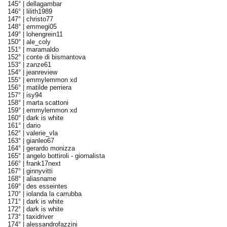
145° |
dellagambar
146° |
lilith1989
147° |
christo77
148° |
emmegi05
149° |
lohengrein11
150° |
ale_coly
151° |
maramaldo
152° |
conte di bismantova
153° |
zanze61
154° |
jeanreview
155° |
emmylemmon xd
156° |
matilde perriera
157° |
isy94
158° |
marta scattoni
159° |
emmylemmon xd
160° |
dark is white
161° |
dario
162° |
valerie_vla
163° |
gianleo67
164° |
gerardo monizza
165° |
angelo bottiroli - giornalista
166° |
frank17next
167° |
ginnyvitti
168° |
aliasname
169° |
des esseintes
170° |
iolanda la carrubba
171° |
dark is white
172° |
dark is white
173° |
taxidriver
174° |
alessandrofazzini