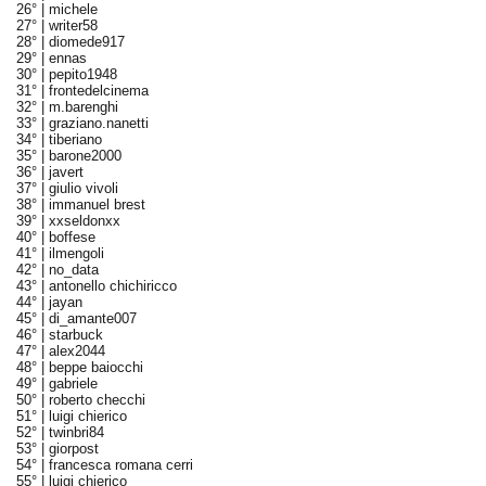
26° |
michele
27° |
writer58
28° |
diomede917
29° |
ennas
30° |
pepito1948
31° |
frontedelcinema
32° |
m.barenghi
33° |
graziano.nanetti
34° |
tiberiano
35° |
barone2000
36° |
javert
37° |
giulio vivoli
38° |
immanuel brest
39° |
xxseldonxx
40° |
boffese
41° |
ilmengoli
42° |
no_data
43° |
antonello chichiricco
44° |
jayan
45° |
di_amante007
46° |
starbuck
47° |
alex2044
48° |
beppe baiocchi
49° |
gabriele
50° |
roberto checchi
51° |
luigi chierico
52° |
twinbri84
53° |
giorpost
54° |
francesca romana cerri
55° |
luigi chierico