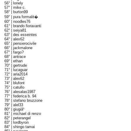
56° |
lonely
57° |
mike c.
58° |
burton99
59° |
pura formalit�
60° |
noodles76
61° |
brando fioravanti
62° |
seiya81
63° |
des esseintes
64° |
alex62
65° |
pensierocivile
66° |
jackmalone
67° |
fargo?
68° |
antrace
69° |
ethan
70° |
gertrude
71° |
lucaguar
72° |
aria2014
73° |
alex62
74° |
blufont
75° |
catullo
76° |
alesalas1987
77° |
federica b. 94
78° |
stefano bruzzone
79° |
alel33
80° |
giugiã¹
81° |
michael di renzo
82° |
peterangel
83° |
lordbyron
84° |
shingo tamai