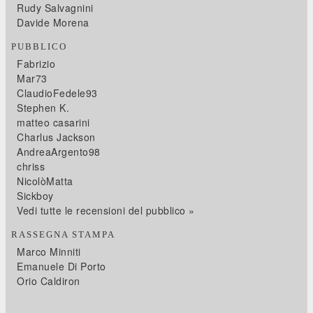
Rudy Salvagnini
Davide Morena
PUBBLICO
Fabrizio
Mar73
ClaudioFedele93
Stephen K.
matteo casarini
Charlus Jackson
AndreaArgento98
chriss
NicolòMatta
Sickboy
Vedi tutte le recensioni del pubblico »
RASSEGNA STAMPA
Marco Minniti
Emanuele Di Porto
Orio Caldiron