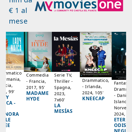
€ 1 al
mese
rammatico
Serie TV,
Commedia
 Germania,
Drammatico,
Thriller -
- Francia,
Fantasci
rancia,
- Irlanda,
Spagna,
2017, 95'
Drammat
025, 99'
2024, 105'
MADAME
2023,
- Danim
ADY
KNEECAP
HYDE
7x60'
Islanda,
AZCA -
LA
Norvegi
A
MESÍAS
IGNORA
2024, 10
ETERNA
ELLE
ODISS
INEE
NEGLI