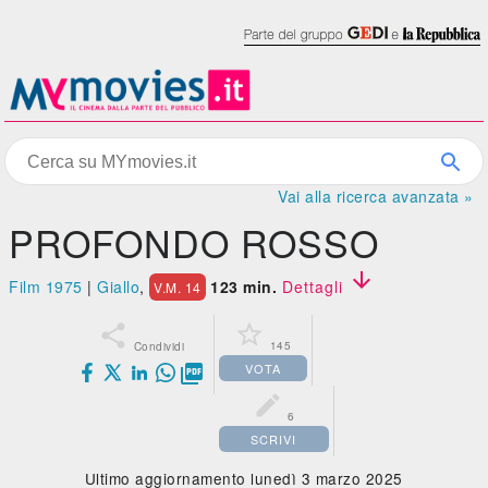
Vai alla ricerca avanzata »
PROFONDO ROSSO

Film 1975
|
Giallo
,
123 min.
Dettagli
V.M. 14


145
Condividi
VOTA


6
SCRIVI
Ultimo aggiornamento lunedì 3 marzo 2025