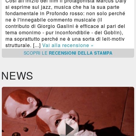
Così all'inizio del film il protagonista Marcus Daly
si esprime sul jazz, musica che ha la sua parte
fondamentale in Profondo rosso: non solo perché
ne è l'innegabile commento musicale (il
contributo di Giorgio Gaslini è efficace al pari del
tema omonimo - pur inconfondibile - dei Goblin),
ma soprattutto perché ne è una sorta di leit-motiv
strutturale. [...]
Vai alla recensione »
SCOPRI
LE
RECENSIONI DELLA STAMPA
NEWS