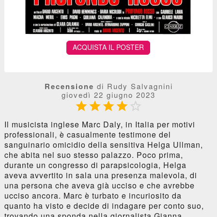
ACQUISTA IL POSTER
Recensione
di Rudy Salvagnini
giovedì 22 giugno 2023





Il musicista inglese Marc Daly, in Italia per motivi
professionali, è casualmente testimone del
sanguinario omicidio della sensitiva Helga Ullman,
che abita nel suo stesso palazzo. Poco prima,
durante un congresso di parapsicologia, Helga
aveva avvertito in sala una presenza malevola, di
una persona che aveva già ucciso e che avrebbe
ucciso ancora. Marc è turbato e incuriosito da
quanto ha visto e decide di indagare per conto suo,
trovando una sponda nella giornalista Gianna