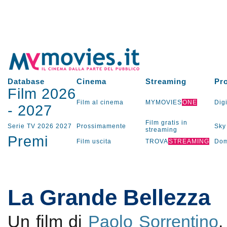
Database
Cinema
Streaming
Pr
Film 2026
Film al cinema
MYMOVIES
ONE
Digi
-
2027
Film gratis in
Serie TV
2026
2027
Prossimamente
Sky
streaming
Premi
Film uscita
TROVA
STREAMING
Dom
La Grande Bellezza
Un film di
Paolo Sorrentino