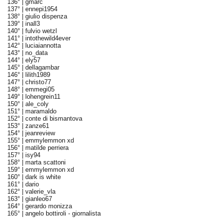
136° |
gmarc
137° |
ennepi1954
138° |
giulio dispenza
139° |
inall3
140° |
fulvio wetzl
141° |
intothewild4ever
142° |
luciaiannotta
143° |
no_data
144° |
ely57
145° |
dellagambar
146° |
lilith1989
147° |
christo77
148° |
emmegi05
149° |
lohengrein11
150° |
ale_coly
151° |
maramaldo
152° |
conte di bismantova
153° |
zanze61
154° |
jeanreview
155° |
emmylemmon xd
156° |
matilde perriera
157° |
isy94
158° |
marta scattoni
159° |
emmylemmon xd
160° |
dark is white
161° |
dario
162° |
valerie_vla
163° |
gianleo67
164° |
gerardo monizza
165° |
angelo bottiroli - giornalista