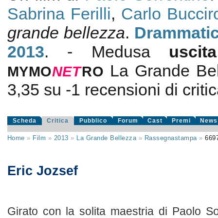
Sabrina Ferilli
,
Carlo Buccir
grande bellezza
.
Drammati
2013
. - Medusa
usci
La Grande Bel
MYMO
NE
T
RO
3,35
su
-1
recensioni di critic
Scheda
Critica
Pubblico
Forum
Cast
Premi
News
Home
»
Film
»
2013
»
La Grande Bellezza
»
Rassegnastampa
»
669
Eric Jozsef
Girato con la solita maestria di Paolo S