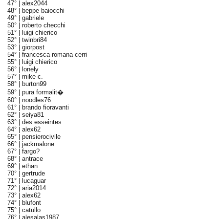
47° |
alex2044
48° |
beppe baiocchi
49° |
gabriele
50° |
roberto checchi
51° |
luigi chierico
52° |
twinbri84
53° |
giorpost
54° |
francesca romana cerri
55° |
luigi chierico
56° |
lonely
57° |
mike c.
58° |
burton99
59° |
pura formalit�
60° |
noodles76
61° |
brando fioravanti
62° |
seiya81
63° |
des esseintes
64° |
alex62
65° |
pensierocivile
66° |
jackmalone
67° |
fargo?
68° |
antrace
69° |
ethan
70° |
gertrude
71° |
lucaguar
72° |
aria2014
73° |
alex62
74° |
blufont
75° |
catullo
76° |
alesalas1987