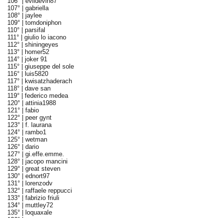
106° |
evildevin87
107° |
gabriella
108° |
jaylee
109° |
tomdoniphon
110° |
parsifal
111° |
giulio lo iacono
112° |
shiningeyes
113° |
homer52
114° |
joker 91
115° |
giuseppe del sole
116° |
luis5820
117° |
kwisatzhaderach
118° |
dave san
119° |
federico medea
120° |
attinia1988
121° |
fabio
122° |
peer gynt
123° |
f. laurana
124° |
rambo1
125° |
wetman
126° |
dario
127° |
gi.effe.emme.
128° |
jacopo mancini
129° |
great steven
130° |
ednort97
131° |
lorenzodv
132° |
raffaele reppucci
133° |
fabrizio friuli
134° |
muttley72
135° |
loquaxale