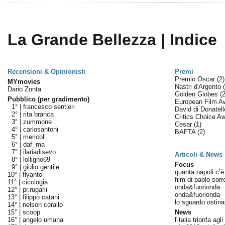
La Grande Bellezza | Indice
Recensioni & Opinionisti
Premi
Premio Oscar
(2)
MYmovies
Nastri d'Argento
Dario Zonta
Golden Globes
(2
Pubblico (per gradimento)
European Film 
1° |
francesco sentieri
David di Donatel
2° |
rita branca
Critics Choice A
3° |
zummone
Cesar
(1)
4° |
carlosantoni
BAFTA
(2)
5° |
mericol
6° |
daf_ma
7° |
ilariadisevo
Articoli & News
8° |
lolligno69
Focus
9° |
giulio gentile
quanta napoli c’è 
10° |
flyanto
film di paolo sorr
11° |
cicciogia
onda&fuorionda
12° |
pr.rugarli
onda&fuorionda
13° |
filippo catani
lo sguardo ostina
14° |
nelson corallo
15° |
scoop
News
16° |
angelo umana
l'italia trionfa agl