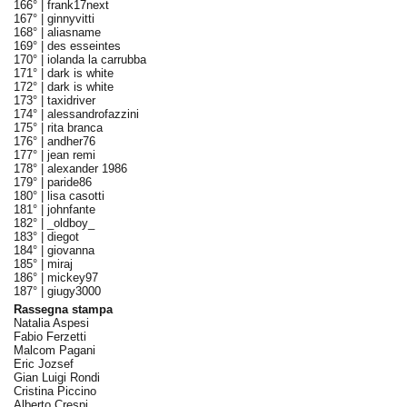
166° |
frank17next
167° |
ginnyvitti
168° |
aliasname
169° |
des esseintes
170° |
iolanda la carrubba
171° |
dark is white
172° |
dark is white
173° |
taxidriver
174° |
alessandrofazzini
175° |
rita branca
176° |
andher76
177° |
jean remi
178° |
alexander 1986
179° |
paride86
180° |
lisa casotti
181° |
johnfante
182° |
_oldboy_
183° |
diegot
184° |
giovanna
185° |
miraj
186° |
mickey97
187° |
giugy3000
Rassegna stampa
Natalia Aspesi
Fabio Ferzetti
Malcom Pagani
Eric Jozsef
Gian Luigi Rondi
Cristina Piccino
Alberto Crespi