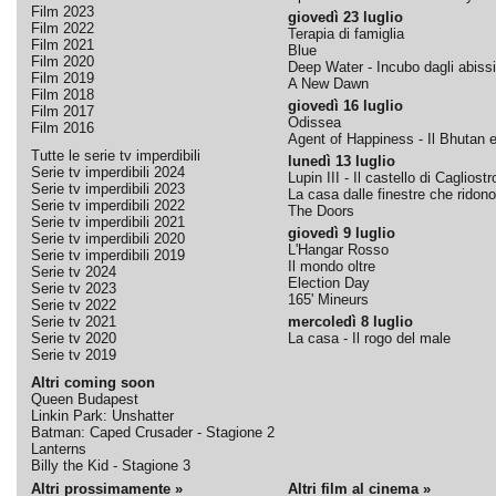
Film 2023
giovedì 23 luglio
Film 2022
Terapia di famiglia
Film 2021
Blue
Film 2020
Deep Water - Incubo dagli abissi
Film 2019
A New Dawn
Film 2018
giovedì 16 luglio
Film 2017
Odissea
Film 2016
Agent of Happiness - Il Bhutan e 
Tutte le serie tv imperdibili
lunedì 13 luglio
Serie tv imperdibili 2024
Lupin III - Il castello di Cagliostr
Serie tv imperdibili 2023
La casa dalle finestre che ridono
Serie tv imperdibili 2022
The Doors
Serie tv imperdibili 2021
giovedì 9 luglio
Serie tv imperdibili 2020
L'Hangar Rosso
Serie tv imperdibili 2019
Il mondo oltre
Serie tv 2024
Election Day
Serie tv 2023
165' Mineurs
Serie tv 2022
Serie tv 2021
mercoledì 8 luglio
Serie tv 2020
La casa - Il rogo del male
Serie tv 2019
Altri coming soon
Queen Budapest
Linkin Park: Unshatter
Batman: Caped Crusader - Stagione 2
Lanterns
Billy the Kid - Stagione 3
Altri prossimamente »
Altri film al cinema »