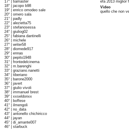
17° |
tiamaster
efa 2013 miglior 
18° |
jacopo b98
Video
19° |
enrico omodeo sale
quello che non v
20° |
omero sala
21° |
padly
22° |
alezietta75
23° |
stefanosessa
24° |
giuliog02
25° |
fabiana dantinelli
26° |
michele
27° |
writer58
28° |
diomede917
29° |
ennas
30° |
pepito1948
31° |
frontedelcinema
32° |
m.barenghi
33° |
graziano.nanetti
34° |
tiberiano
35° |
barone2000
36° |
javert
37° |
giulio vivoli
38° |
immanuel brest
39° |
xxseldonxx
40° |
boffese
41° |
ilmengoli
42° |
no_data
43° |
antonello chichiricco
44° |
jayan
45° |
di_amante007
46° |
starbuck