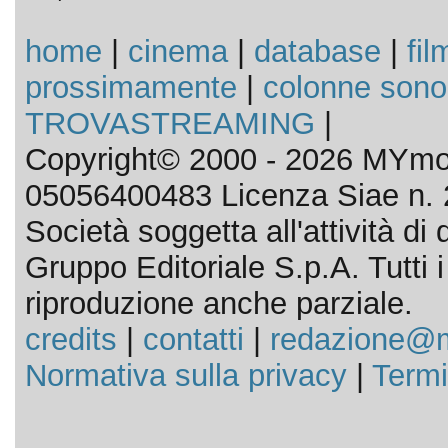
home
|
cinema
|
database
|
fil
prossimamente
|
colonne sono
TROVASTREAMING
|
Copyright© 2000 - 2026 MYmov
05056400483 Licenza Siae n. 
Società soggetta all'attività d
Gruppo Editoriale S.p.A. Tutti i d
riproduzione anche parziale.
credits
|
contatti
|
redazione@m
Normativa sulla privacy
|
Termi