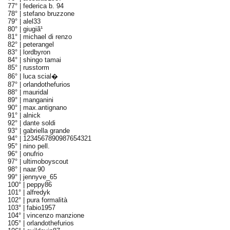
77° |
federica b. 94
78° |
stefano bruzzone
79° |
alel33
80° |
giugiã¹
81° |
michael di renzo
82° |
peterangel
83° |
lordbyron
84° |
shingo tamai
85° |
russtorm
86° |
luca scial�
87° |
orlandothefurios
88° |
mauridal
89° |
manganini
90° |
max.antignano
91° |
alnick
92° |
dante soldi
93° |
gabriella grande
94° |
1234567890987654321
95° |
nino pell.
96° |
onufrio
97° |
ultimoboyscout
98° |
naar.90
99° |
jennyve_65
100° |
peppy86
101° |
alfredyk
102° |
pura formalità
103° |
fabio1957
104° |
vincenzo manzione
105° |
orlandothefurios