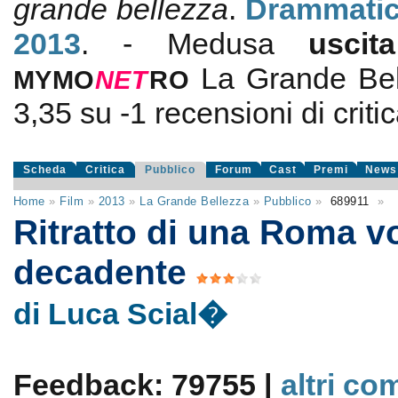
grande bellezza
.
Drammati
2013
. - Medusa
usci
La Grande Bel
MYMO
NE
T
RO
3,35
su
-1
recensioni di critic
Scheda
Critica
Pubblico
Forum
Cast
Premi
News
Home
»
Film
»
2013
»
La Grande Bellezza
»
Pubblico
»
689911
»
Ritratto di una Roma v
decadente
di Luca Scial�
Feedback: 79755 |
altri co