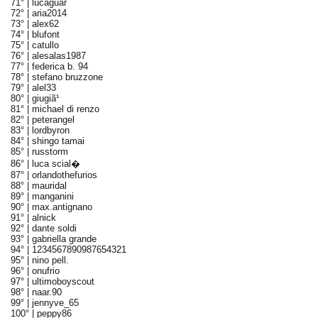
71° |
lucaguar
72° |
aria2014
73° |
alex62
74° |
blufont
75° |
catullo
76° |
alesalas1987
77° |
federica b. 94
78° |
stefano bruzzone
79° |
alel33
80° |
giugiã¹
81° |
michael di renzo
82° |
peterangel
83° |
lordbyron
84° |
shingo tamai
85° |
russtorm
86° |
luca scial�
87° |
orlandothefurios
88° |
mauridal
89° |
manganini
90° |
max.antignano
91° |
alnick
92° |
dante soldi
93° |
gabriella grande
94° |
1234567890987654321
95° |
nino pell.
96° |
onufrio
97° |
ultimoboyscout
98° |
naar.90
99° |
jennyve_65
100° |
peppy86