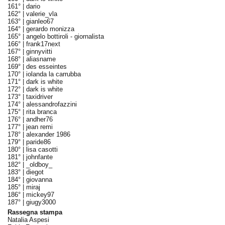
161° |
dario
162° |
valerie_vla
163° |
gianleo67
164° |
gerardo monizza
165° |
angelo bottiroli - giornalista
166° |
frank17next
167° |
ginnyvitti
168° |
aliasname
169° |
des esseintes
170° |
iolanda la carrubba
171° |
dark is white
172° |
dark is white
173° |
taxidriver
174° |
alessandrofazzini
175° |
rita branca
176° |
andher76
177° |
jean remi
178° |
alexander 1986
179° |
paride86
180° |
lisa casotti
181° |
johnfante
182° |
_oldboy_
183° |
diegot
184° |
giovanna
185° |
miraj
186° |
mickey97
187° |
giugy3000
Rassegna stampa
Natalia Aspesi