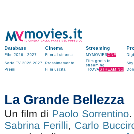
Database
Cinema
Streaming
Pr
Film 2026
-
2027
Film al cinema
MYMOVIES
ONE
Digi
Film gratis in
Serie TV
2026
2027
Prossimamente
Sky
streaming
Premi
Film uscita
TROVA
STREAMING
Dom
La Grande Bellezza
Un film di
Paolo Sorrentino
Sabrina Ferilli
,
Carlo Buccir