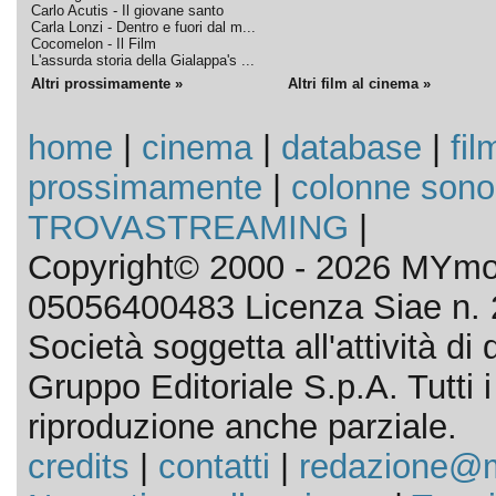
Carlo Acutis - Il giovane santo
Carla Lonzi - Dentro e fuori dal m...
Cocomelon - Il Film
L'assurda storia della Gialappa's ...
Altri prossimamente »
Altri film al cinema »
home
|
cinema
|
database
|
fil
prossimamente
|
colonne sono
TROVASTREAMING
|
Copyright© 2000 - 2026 MYmov
05056400483 Licenza Siae n. 
Società soggetta all'attività d
Gruppo Editoriale S.p.A. Tutti i d
riproduzione anche parziale.
credits
|
contatti
|
redazione@m