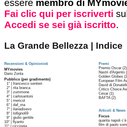
essere
membro di MYmovie
Fai clic qui per iscriverti
su
Accedi se sei già iscritto
.
La Grande Bellezza | Indice
Recensioni & Opinionisti
Premi
Premio Oscar
(2)
MYmovies
Nastri d'Argento
Dario Zonta
Golden Globes
(2
Pubblico (per gradimento)
European Film 
1° |
francesco sentieri
David di Donatel
2° |
rita branca
Critics Choice A
3° |
zummone
Cesar
(1)
4° |
carlosantoni
BAFTA
(2)
5° |
mericol
6° |
daf_ma
7° |
ilariadisevo
Articoli & News
8° |
lolligno69
Focus
9° |
giulio gentile
quanta napoli c’è 
10° |
flyanto
film di paolo sorr
11° |
cicciogia