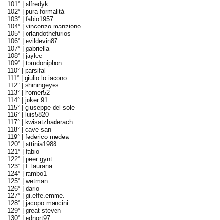
101° |
alfredyk
102° |
pura formalità
103° |
fabio1957
104° |
vincenzo manzione
105° |
orlandothefurios
106° |
evildevin87
107° |
gabriella
108° |
jaylee
109° |
tomdoniphon
110° |
parsifal
111° |
giulio lo iacono
112° |
shiningeyes
113° |
homer52
114° |
joker 91
115° |
giuseppe del sole
116° |
luis5820
117° |
kwisatzhaderach
118° |
dave san
119° |
federico medea
120° |
attinia1988
121° |
fabio
122° |
peer gynt
123° |
f. laurana
124° |
rambo1
125° |
wetman
126° |
dario
127° |
gi.effe.emme.
128° |
jacopo mancini
129° |
great steven
130° |
ednort97