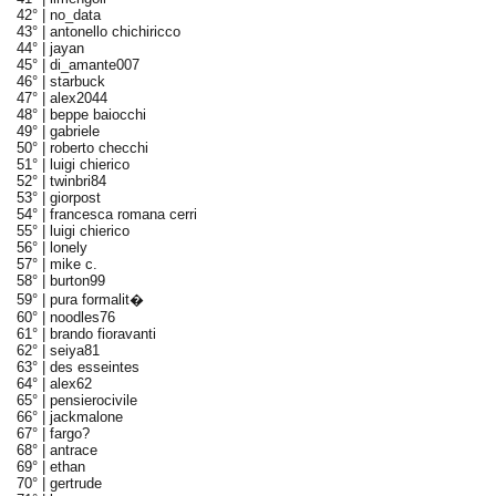
42° |
no_data
43° |
antonello chichiricco
44° |
jayan
45° |
di_amante007
46° |
starbuck
47° |
alex2044
48° |
beppe baiocchi
49° |
gabriele
50° |
roberto checchi
51° |
luigi chierico
52° |
twinbri84
53° |
giorpost
54° |
francesca romana cerri
55° |
luigi chierico
56° |
lonely
57° |
mike c.
58° |
burton99
59° |
pura formalit�
60° |
noodles76
61° |
brando fioravanti
62° |
seiya81
63° |
des esseintes
64° |
alex62
65° |
pensierocivile
66° |
jackmalone
67° |
fargo?
68° |
antrace
69° |
ethan
70° |
gertrude