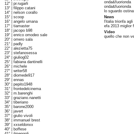
onda&fuorionda
12° |
pr.rugarli
onda&fuorionda
13° |
filippo catani
lo sguardo ostina
14° |
nelson corallo
15° |
scoop
News
16° |
angelo umana
l'italia trionfa agl
17° |
tiamaster
efa 2013 miglior 
18° |
jacopo b98
Video
19° |
enrico omodeo sale
quello che non v
20° |
omero sala
21° |
padly
22° |
alezietta75
23° |
stefanosessa
24° |
giuliog02
25° |
fabiana dantinelli
26° |
michele
27° |
writer58
28° |
diomede917
29° |
ennas
30° |
pepito1948
31° |
frontedelcinema
32° |
m.barenghi
33° |
graziano.nanetti
34° |
tiberiano
35° |
barone2000
36° |
javert
37° |
giulio vivoli
38° |
immanuel brest
39° |
xxseldonxx
40° |
boffese
41° |
ilmengoli