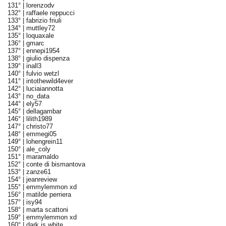
131° |
lorenzodv
132° |
raffaele reppucci
133° |
fabrizio friuli
134° |
muttley72
135° |
loquaxale
136° |
gmarc
137° |
ennepi1954
138° |
giulio dispenza
139° |
inall3
140° |
fulvio wetzl
141° |
intothewild4ever
142° |
luciaiannotta
143° |
no_data
144° |
ely57
145° |
dellagambar
146° |
lilith1989
147° |
christo77
148° |
emmegi05
149° |
lohengrein11
150° |
ale_coly
151° |
maramaldo
152° |
conte di bismantova
153° |
zanze61
154° |
jeanreview
155° |
emmylemmon xd
156° |
matilde perriera
157° |
isy94
158° |
marta scattoni
159° |
emmylemmon xd
160° |
dark is white