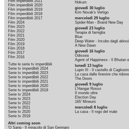
Film imperdibili 2021
Hokum
Film imperdibili 2020
giovedì 30 luglio
Film imperdibili 2019
Kim Novak's Vertigo
Film imperdibili 2018
Film imperdibili 2017
mercoledì 29 luglio
Film 2024
Spider-Man - Brand New Day
Film 2023
giovedì 23 luglio
Film 2022
Terapia di famiglia
Film 2021
Blue
Film 2020
Deep Water - Incubo dagli abissi
Film 2019
A New Dawn
Film 2018
giovedì 16 luglio
Film 2017
Odissea
Film 2016
Agent of Happiness - Il Bhutan e 
Tutte le serie tv imperdibili
lunedì 13 luglio
Serie tv imperdibili 2024
Lupin III - Il castello di Cagliostr
Serie tv imperdibili 2023
La casa dalle finestre che ridono
Serie tv imperdibili 2022
The Doors
Serie tv imperdibili 2021
giovedì 9 luglio
Serie tv imperdibili 2020
L'Hangar Rosso
Serie tv imperdibili 2019
Il mondo oltre
Serie tv 2024
Election Day
Serie tv 2023
165' Mineurs
Serie tv 2022
Serie tv 2021
mercoledì 8 luglio
Serie tv 2020
La casa - Il rogo del male
Serie tv 2019
Altri coming soon
'O Sang - Il miracolo di San Gennaro