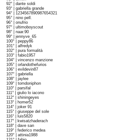
92° |
dante soldi
93° |
gabriella grande
94° |
1234567890987654321
95° |
nino pell.
96° |
onufrio
97° |
ultimoboyscout
98° |
naar.90
99° |
jennyve_65
100° |
peppy86
101° |
alfredyk
102° |
pura formalità
103° |
fabio1957
104° |
vincenzo manzione
105° |
orlandothefurios
106° |
evildevin87
107° |
gabriella
108° |
jaylee
109° |
tomdoniphon
110° |
parsifal
111° |
giulio lo iacono
112° |
shiningeyes
113° |
homer52
114° |
joker 91
115° |
giuseppe del sole
116° |
luis5820
117° |
kwisatzhaderach
118° |
dave san
119° |
federico medea
120° |
attinia1988
121° |
fabio