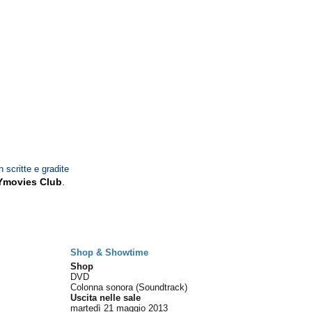
n scritte e gradite
Ymovies Club
.
Shop & Showtime
Shop
DVD
Colonna sonora (Soundtrack)
Uscita nelle sale
martedì 21
maggio 2013