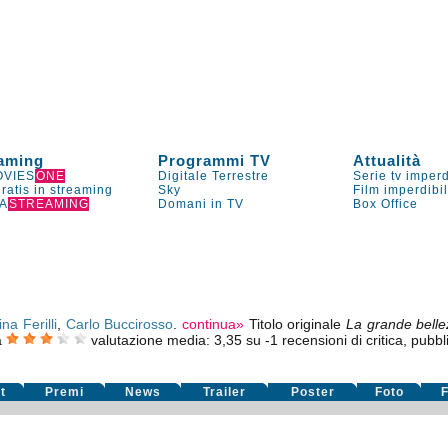
aming
Programmi TV
Attualità
VIES
ONE
Digitale Terrestre
Serie tv imperd
gratis in streaming
Sky
Film imperdibi
A
STREAMING
Domani in TV
Box Office
na Ferilli
,
Carlo Buccirosso
.
continua»
Titolo originale
La grande bell
a
valutazione media:
3,35
su
-1
recensioni di critica, pubbl
t
Premi
News
Trailer
Poster
Foto
F