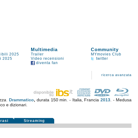
Multimedia
Community
ibili 2025
Trailer
MYmovies Club
li 2025
Video recensioni
twitter
diventa fan
ricerca avanzata
ezza
.
Drammatico
,
durata 150 min. - Italia, Francia
2013
. - Medusa
ico e dizionari.
rasi
Streaming