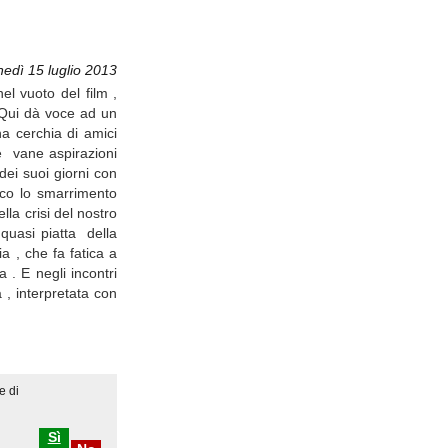
nedì 15 luglio 2013
el vuoto del film ,
 .Qui dà voce ad un
na cerchia di amici
e vane aspirazioni
dei suoi giorni con
ico lo smarrimento
lla crisi del nostro
quasi piatta della
 , che fa fatica a
 . E negli incontri
 , interpretata con
e di
Sì