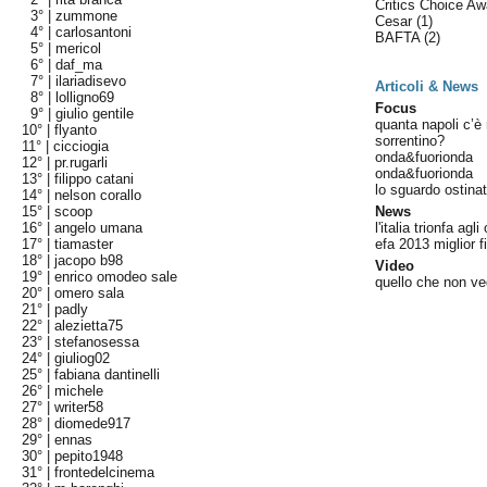
Critics Choice A
3° |
zummone
Cesar
(1)
4° |
carlosantoni
BAFTA
(2)
5° |
mericol
6° |
daf_ma
7° |
ilariadisevo
Articoli & News
8° |
lolligno69
Focus
9° |
giulio gentile
quanta napoli c’è 
10° |
flyanto
sorrentino?
11° |
cicciogia
onda&fuorionda
12° |
pr.rugarli
onda&fuorionda
13° |
filippo catani
lo sguardo ostina
14° |
nelson corallo
15° |
scoop
News
16° |
angelo umana
l'italia trionfa agli
17° |
tiamaster
efa 2013 miglior 
18° |
jacopo b98
Video
19° |
enrico omodeo sale
quello che non ve
20° |
omero sala
21° |
padly
22° |
alezietta75
23° |
stefanosessa
24° |
giuliog02
25° |
fabiana dantinelli
26° |
michele
27° |
writer58
28° |
diomede917
29° |
ennas
30° |
pepito1948
31° |
frontedelcinema