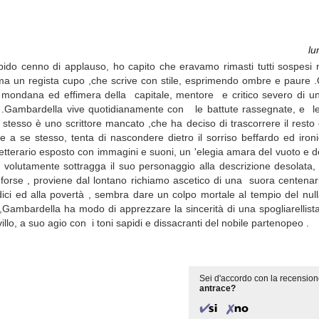
lu
epido cenno di applauso, ho capito che eravamo rimasti tutti sospesi n
ferma un regista cupo ,che scrive con stile, esprimendo ombre e paure
ita mondana ed effimera della capitale, mentore e critico severo di u
le .Gambardella vive quotidianamente con le battute rassegnate, e l
 stesso è uno scrittore mancato ,che ha deciso di trascorrere il resto 
 se stesso, tenta di nascondere dietro il sorriso beffardo ed iron
o letterario esposto con immagini e suoni, un 'elegia amara del vuoto e de
volutamente sottragga il suo personaggio alla descrizione desolata, 
rse , proviene dal lontano richiamo ascetico di una suora centenaria
dici ed alla povertà , sembra dare un colpo mortale al tempio del nulla
Gambardella ha modo di apprezzare la sincerità di una spogliarellista
illo, a suo agio con i toni sapidi e dissacranti del nobile partenopeo .
Sei d'accordo con la recension
antrace?