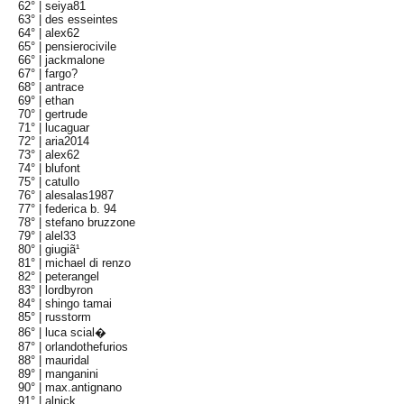
62° |
seiya81
63° |
des esseintes
64° |
alex62
65° |
pensierocivile
66° |
jackmalone
67° |
fargo?
68° |
antrace
69° |
ethan
70° |
gertrude
71° |
lucaguar
72° |
aria2014
73° |
alex62
74° |
blufont
75° |
catullo
76° |
alesalas1987
77° |
federica b. 94
78° |
stefano bruzzone
79° |
alel33
80° |
giugiã¹
81° |
michael di renzo
82° |
peterangel
83° |
lordbyron
84° |
shingo tamai
85° |
russtorm
86° |
luca scial�
87° |
orlandothefurios
88° |
mauridal
89° |
manganini
90° |
max.antignano
91° |
alnick