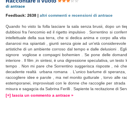
Raccontare il vuoto
di antrace
Feedback: 2638 |
altri commenti e recensioni di antrace
Quando ho visto la folla lasciare la sala senza brusii, dopo un ti
dubbiosi fra l'encomio ed il rigetto impulsivo . Sorrentino si con
intellettuale della sua terra, che si dedica anima e corpo alla v
danarosi ma spiantati , giunti senza gioie ad un'età considerevo
artistiche di un ambiente corroso dal tempo e dalle delusioni . Egli
signore vogliose e compagni bohemien . Se pone delle domande a
interiore . Il film ,in sintesi, è una digressione speculativa, un test
tempo . Non mi pare che Sorrentino suggerisca risposte , nè che 
decadente realtà urbana romana . L'unico barlume di speranza, fo
raccogliere idee e parole , ma nel monito gutturale , torvo alle ra
estemporanei, improvvisati con le donne che raccoglie per strada ,
misura e sagagcia da Sabrina Ferilli . Sapiente la recitazione di Serv
[+] lascia un commento a antrace »