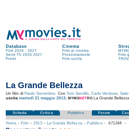
Database
Cinema
Stre
Film 2026
-
2027
Film al cinema
MYMO
Serie TV
2026
2027
Prossimamente
Film 
Premi
Film uscita
TROV
La Grande Bellezza
Un film di
Paolo Sorrentino
. Con
Toni Servillo
,
Carlo Verdone
,
Sabri
uscita
martedì 21
maggio 2013
.
La Grande Bellezz
MYMO
NE
T
RO
Scheda
Critica
Pubblico
Forum
Cas
Home
»
Film
»
2013
»
La Grande Bellezza
»
Pubblico
»
671248
»