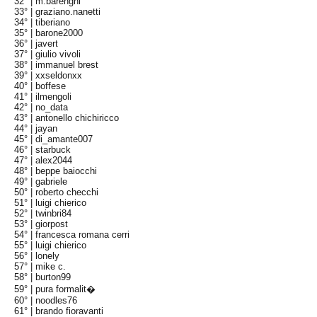
32° |
m.barenghi
33° |
graziano.nanetti
34° |
tiberiano
35° |
barone2000
36° |
javert
37° |
giulio vivoli
38° |
immanuel brest
39° |
xxseldonxx
40° |
boffese
41° |
ilmengoli
42° |
no_data
43° |
antonello chichiricco
44° |
jayan
45° |
di_amante007
46° |
starbuck
47° |
alex2044
48° |
beppe baiocchi
49° |
gabriele
50° |
roberto checchi
51° |
luigi chierico
52° |
twinbri84
53° |
giorpost
54° |
francesca romana cerri
55° |
luigi chierico
56° |
lonely
57° |
mike c.
58° |
burton99
59° |
pura formalit�
60° |
noodles76
61° |
brando fioravanti