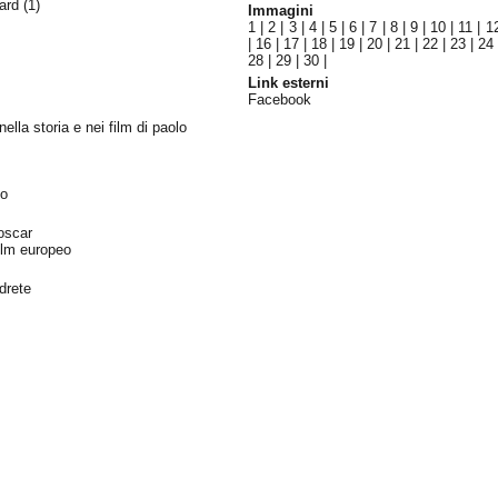
ward
(1)
Immagini
1
|
2
|
3
|
4
|
5
|
6
|
7
|
8
|
9
|
10
|
11
|
1
|
16
|
17
|
18
|
19
|
20
|
21
|
22
|
23
|
24
28
|
29
|
30
|
Link esterni
Facebook
nella storia e nei film di paolo
to
 oscar
film europeo
drete