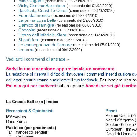
Mine Vaganti
(recensione del 27/09/2010)
Vicky Cristina Barcelona
(commento del 01/08/2010)
Basilicata Coast To Coast
(commento del 26/07/2010)
Fuori dal mondo
(recensione del 28/06/2010)
La prima cosa bella
(commento del 19/05/2010)
L'amico di famiglia
(recensione del 06/05/2010)
Chocolat
(recensione del 01/03/2010)
Il caso dell'infedele Klara
(recensione del 14/02/2010)
Si può fare
(commento del 26/01/2010)
Le conseguenze dell'amore
(recensione del 05/01/2010)
La terra
(recensione del 09/12/2009)
Vedi tutti i commenti di antrace »
Scrivi la tua recensione oppure lascia un commento
La redazione si riserva il diritto di rimuovere i commenti inseriti qualora qu
Per lasciare una r
dai lettori contribuiranno a migliorare il tuo feedback.
Fai clic qui per iscriverti
subito oppure
Accedi se sei già iscritto
La Grande Bellezza | Indice
Recensioni & Opinionisti
Premi
Premio Oscar
(2)
MYmovies
Nastri d'Argento
(
Dario Zonta
Golden Globes
(2
Pubblico (per gradimento)
European Film A
1° |
francesco sentieri
David di Donatel
2° |
rita branca