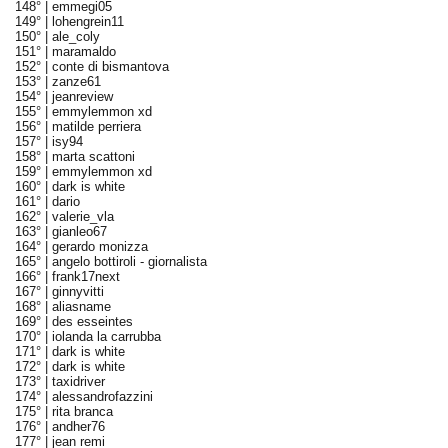
148° |
emmegi05
149° |
lohengrein11
150° |
ale_coly
151° |
maramaldo
152° |
conte di bismantova
153° |
zanze61
154° |
jeanreview
155° |
emmylemmon xd
156° |
matilde perriera
157° |
isy94
158° |
marta scattoni
159° |
emmylemmon xd
160° |
dark is white
161° |
dario
162° |
valerie_vla
163° |
gianleo67
164° |
gerardo monizza
165° |
angelo bottiroli - giornalista
166° |
frank17next
167° |
ginnyvitti
168° |
aliasname
169° |
des esseintes
170° |
iolanda la carrubba
171° |
dark is white
172° |
dark is white
173° |
taxidriver
174° |
alessandrofazzini
175° |
rita branca
176° |
andher76
177° |
jean remi