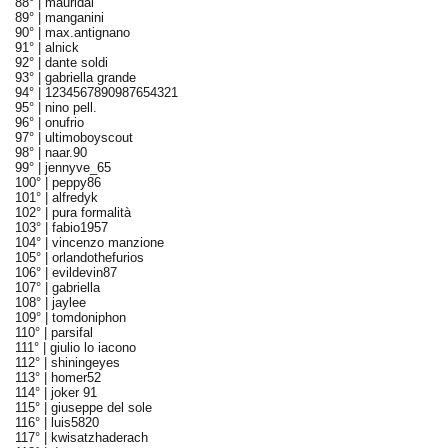
88° |
mauridal
89° |
manganini
90° |
max.antignano
91° |
alnick
92° |
dante soldi
93° |
gabriella grande
94° |
1234567890987654321
95° |
nino pell.
96° |
onufrio
97° |
ultimoboyscout
98° |
naar.90
99° |
jennyve_65
100° |
peppy86
101° |
alfredyk
102° |
pura formalità
103° |
fabio1957
104° |
vincenzo manzione
105° |
orlandothefurios
106° |
evildevin87
107° |
gabriella
108° |
jaylee
109° |
tomdoniphon
110° |
parsifal
111° |
giulio lo iacono
112° |
shiningeyes
113° |
homer52
114° |
joker 91
115° |
giuseppe del sole
116° |
luis5820
117° |
kwisatzhaderach