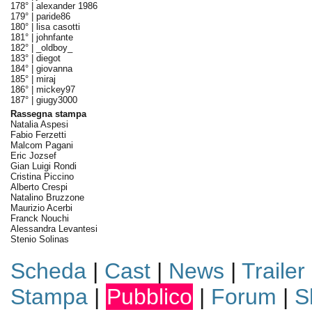
178° |
alexander 1986
179° |
paride86
180° |
lisa casotti
181° |
johnfante
182° |
_oldboy_
183° |
diegot
184° |
giovanna
185° |
miraj
186° |
mickey97
187° |
giugy3000
Rassegna stampa
Natalia Aspesi
Fabio Ferzetti
Malcom Pagani
Eric Jozsef
Gian Luigi Rondi
Cristina Piccino
Alberto Crespi
Natalino Bruzzone
Maurizio Acerbi
Franck Nouchi
Alessandra Levantesi
Stenio Solinas
Scheda
|
Cast
|
News
|
Trailer
Stampa
|
Pubblico
|
Forum
|
S