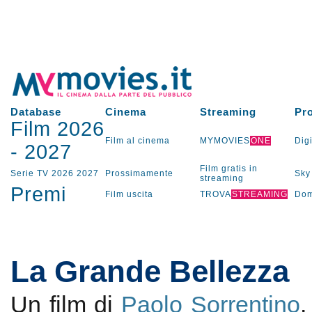
Database
Cinema
Streaming
Pr
Film 2026
Film al cinema
MYMOVIES
ONE
Digi
-
2027
Film gratis in
Serie TV
2026
2027
Prossimamente
Sky
streaming
Premi
Film uscita
TROVA
STREAMING
Dom
La Grande Bellezza
Un film di
Paolo Sorrentino