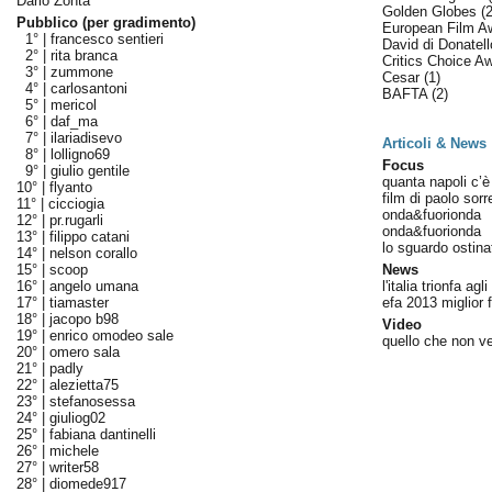
Dario Zonta
Golden Globes
(2
Pubblico (per gradimento)
European Film 
1° |
francesco sentieri
David di Donatel
2° |
rita branca
Critics Choice A
3° |
zummone
Cesar
(1)
4° |
carlosantoni
BAFTA
(2)
5° |
mericol
6° |
daf_ma
7° |
ilariadisevo
Articoli & News
8° |
lolligno69
Focus
9° |
giulio gentile
quanta napoli c’è 
10° |
flyanto
film di paolo sorr
11° |
cicciogia
onda&fuorionda
12° |
pr.rugarli
onda&fuorionda
13° |
filippo catani
lo sguardo ostina
14° |
nelson corallo
15° |
scoop
News
16° |
angelo umana
l'italia trionfa agl
17° |
tiamaster
efa 2013 miglior 
18° |
jacopo b98
Video
19° |
enrico omodeo sale
quello che non v
20° |
omero sala
21° |
padly
22° |
alezietta75
23° |
stefanosessa
24° |
giuliog02
25° |
fabiana dantinelli
26° |
michele
27° |
writer58
28° |
diomede917