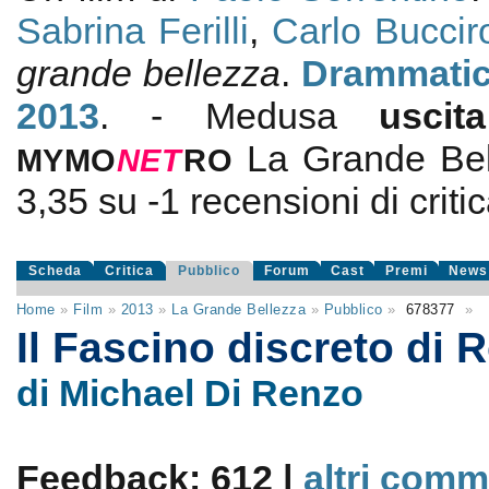
Sabrina Ferilli
,
Carlo Buccir
grande bellezza
.
Drammati
2013
. - Medusa
usci
La Grande Bel
MYMO
NE
T
RO
3,35
su
-1
recensioni di critic
Scheda
Critica
Pubblico
Forum
Cast
Premi
News
Home
»
Film
»
2013
»
La Grande Bellezza
»
Pubblico
»
678377
»
Il Fascino discreto di
di Michael Di Renzo
Feedback: 612 |
altri comm