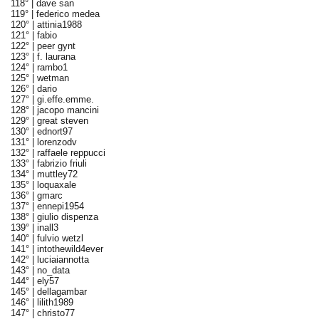
118° |
dave san
119° |
federico medea
120° |
attinia1988
121° |
fabio
122° |
peer gynt
123° |
f. laurana
124° |
rambo1
125° |
wetman
126° |
dario
127° |
gi.effe.emme.
128° |
jacopo mancini
129° |
great steven
130° |
ednort97
131° |
lorenzodv
132° |
raffaele reppucci
133° |
fabrizio friuli
134° |
muttley72
135° |
loquaxale
136° |
gmarc
137° |
ennepi1954
138° |
giulio dispenza
139° |
inall3
140° |
fulvio wetzl
141° |
intothewild4ever
142° |
luciaiannotta
143° |
no_data
144° |
ely57
145° |
dellagambar
146° |
lilith1989
147° |
christo77