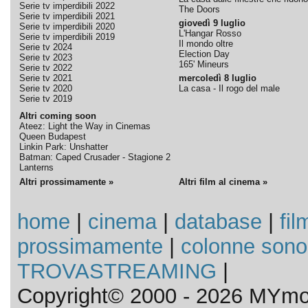
Serie tv imperdibili 2022
The Doors
Serie tv imperdibili 2021
giovedì 9 luglio
Serie tv imperdibili 2020
L'Hangar Rosso
Serie tv imperdibili 2019
Il mondo oltre
Serie tv 2024
Election Day
Serie tv 2023
165' Mineurs
Serie tv 2022
Serie tv 2021
mercoledì 8 luglio
Serie tv 2020
La casa - Il rogo del male
Serie tv 2019
Altri coming soon
Ateez: Light the Way in Cinemas
Queen Budapest
Linkin Park: Unshatter
Batman: Caped Crusader - Stagione 2
Lanterns
Altri prossimamente »
Altri film al cinema »
home
|
cinema
|
database
|
fil
prossimamente
|
colonne sono
TROVASTREAMING
|
Copyright© 2000 - 2026 MYmov