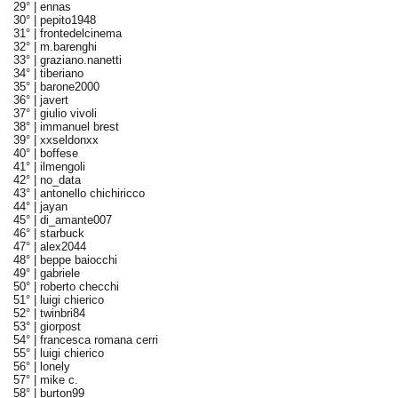
29° |
ennas
30° |
pepito1948
31° |
frontedelcinema
32° |
m.barenghi
33° |
graziano.nanetti
34° |
tiberiano
35° |
barone2000
36° |
javert
37° |
giulio vivoli
38° |
immanuel brest
39° |
xxseldonxx
40° |
boffese
41° |
ilmengoli
42° |
no_data
43° |
antonello chichiricco
44° |
jayan
45° |
di_amante007
46° |
starbuck
47° |
alex2044
48° |
beppe baiocchi
49° |
gabriele
50° |
roberto checchi
51° |
luigi chierico
52° |
twinbri84
53° |
giorpost
54° |
francesca romana cerri
55° |
luigi chierico
56° |
lonely
57° |
mike c.
58° |
burton99