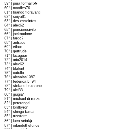
59° |
pura formalit�
60° |
noodles76
61° |
brando fioravanti
62° |
seiya81
63° |
des esseintes
64° |
alex62
65° |
pensierocivile
66° |
jackmalone
67° |
fargo?
68° |
antrace
69° |
ethan
70° |
gertrude
71° |
lucaguar
72° |
aria2014
73° |
alex62
74° |
blufont
75° |
catullo
76° |
alesalas1987
77° |
federica b. 94
78° |
stefano bruzzone
79° |
alel33
80° |
giugiã¹
81° |
michael di renzo
82° |
peterangel
83° |
lordbyron
84° |
shingo tamai
85° |
russtorm
86° |
luca scial�
87° |
orlandothefurios