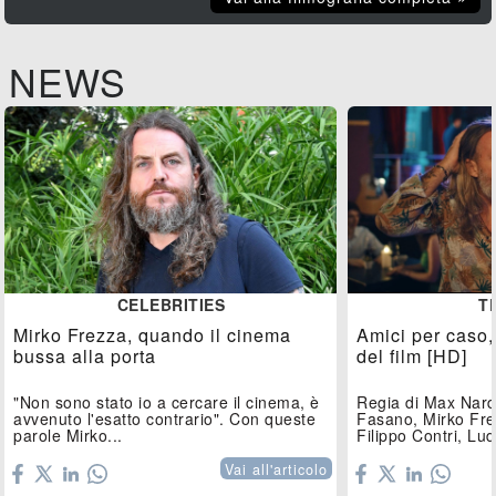
NEWS
CELEBRITIES
T
Mirko Frezza, quando il cinema
Amici per caso, i
bussa alla porta
del film [HD]
"Non sono stato io a cercare il cinema, è
Regia di Max Nard
avvenuto l'esatto contrario". Con queste
Fasano, Mirko Fre
parole Mirko...
Filippo Contri, Lu
Vai all'articolo