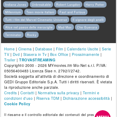
Indiana Jones
Unbreakable
Robert Langdon
Harry Potter
Millennium
Teen movie italiani
Fast and Furious
Tutti i film del Marvel Cinematic Universe
Il signore degli anelli
Alice nel paese delle meraviglie
Mad Max
Che Guevara
Terminator
Rocky
Home
|
Cinema
|
Database
|
Film
|
Calendario Uscite
|
Serie
TV
|
Dvd
|
Stasera in Tv
|
Box Office
|
Prossimamente
|
Trailer
|
TROVASTREAMING
Copyright© 2000 - 2026 MYmovies.it® Mo-Net s.r.l. P.IVA:
05056400483 Licenza Siae n. 2792/I/2742.
Società soggetta all'attività di direzione e coordinamento di
GEDI Gruppo Editoriale S.p.A. Tutti i diritti riservati. È vietata
la riproduzione anche parziale.
Credits
|
Contatti
|
Normativa sulla privacy
|
Termini e
condizioni d'uso
|
Riserva TDM
|
Dichiarazione accessibilità
|
Cookie Policy
Il riesame e il controllo editoriale dei contenuti del presente sito