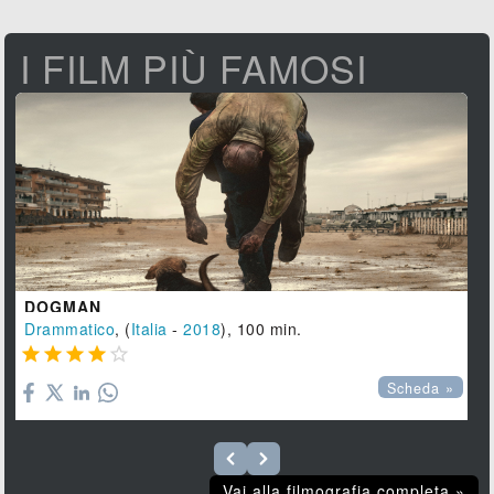
I FILM PIÙ FAMOSI
DOGMAN
Drammatico
, (
Italia
-
2018
), 100 min.





Scheda »
Vai alla filmografia completa »