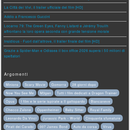
La Città dei Vivi, il trailer ufficiale del film [HD]
Addio a Francesco Guccini
Locarno 79: The Green Eyes, Fanny Liatard e Jérémy Trouilh
affrontano la loro opera seconda con grande tensione morale
Insidious - Fuori dall'altrove, il trailer finale del film [HD]
Grazie a Spider-Man e Odissea il box office 2026 supera i 50 milioni di
spettatori
Argomenti
Minions
Scary Movie
Gomorra
28 giorni dopo
Now You See Me
M3gan
Tutti i film dedicati a Dragon Trainer
Opus
I film e le serie ispirate a Il gattopardo
Biancaneve
Checco Zalone
Oppenheimer
Baby Sitter
Royal Family
Leonardo Da Vinci
Jurassic Park - World
Cinquanta sfumature
Pirati dei Caraibi
007 James Bond
Auto da corsa
Virus