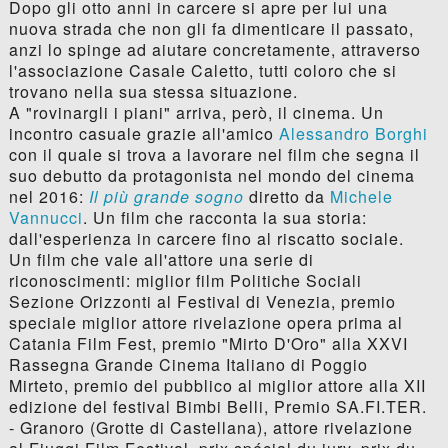
Dopo gli otto anni in carcere si apre per lui una
nuova strada che non gli fa dimenticare il passato,
anzi lo spinge ad aiutare concretamente, attraverso
l'associazione Casale Caletto, tutti coloro che si
trovano nella sua stessa situazione.
A "rovinargli i piani" arriva, però, il cinema. Un
incontro casuale grazie all'amico
Alessandro Borghi
con il quale si trova a lavorare nel film che segna il
suo debutto da protagonista nel mondo del cinema
nel 2016:
Il più grande sogno
diretto da
Michele
Vannucci
. Un film che racconta la sua storia:
dall'esperienza in carcere fino al riscatto sociale.
Un film che vale all'attore una serie di
riconoscimenti: miglior film Politiche Sociali
Sezione Orizzonti al Festival di Venezia, premio
speciale miglior attore rivelazione opera prima al
Catania Film Fest, premio "Mirto D'Oro" alla XXVI
Rassegna Grande Cinema Italiano di Poggio
Mirteto, premio del pubblico al miglior attore alla XII
edizione del festival Bimbi Belli, Premio SA.FI.TER.
- Granoro (Grotte di Castellana), attore rivelazione