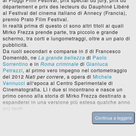
al Fiuggi Film Festival, prix spécial du jury, prix du
département e prix des lecteurs du Dauphiné Libéré
al Festival del cinema italiano di Annecy (Francia),
premio Prato Film Festival.
In realtà prima di questo ci sono altri titoli ai quali
Mirko Frezza prende parte, tra piccolo e grande
schermo, tra corti e lungometraggi, oltre a un paio di
pubblicità.
Da ruoli secondari e comparse in
5
di Francesco
Domenidò, ne
La grande bellezza
di
Paolo
Sorrentino
e in
Roma criminale
di
Gianluca
Petrazzi
, al primo vero impegno nel cortometraggio
del 2012
Nati per correre
, a opera di
Michele
Vannucci
all'epoca al Centro Sperimentale di
Cinematografia. Lì i due si incontrano e nasce un
primo cenno alla storia di Mirko Frezza destinato a
espandersi in una versione più estesa qualche anno
più tardi.
Continua a leggere