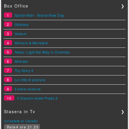
Box Office
❯
1
Spider-Man - Brand New Day
2
Odissea
3
Hokum
4
Minions & Monsters
5
Ateez: Light the Way in Cinemas
6
Michael
7
Toy Story 5
8
Le città di pianura
9
Il bene comune
10
Il Diavolo veste Prada 2
Stasera in Tv
❯
Un'estate ai Caraibi
Rete4 ore 21.35