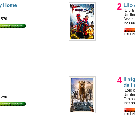
2
ay Home
Lilo
(Lilo &
Un fil
8.570
Avvent
Incass
In relaz
4
Il s
dell'
(Lord o
Un fil
7.250
Fantas
Incass
In relaz