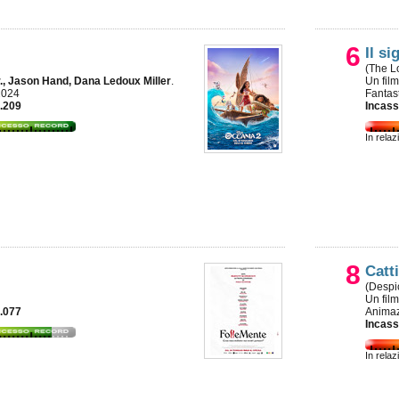
6
Il si
(The L
r., Jason Hand, Dana Ledoux Miller
.
Un fil
2024
Fantas
8.209
Incass
In relaz
8
Catt
(Despi
Un fil
7.077
Animaz
Incass
In relaz