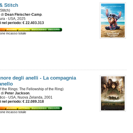
 & Stitch
 Stitch)
m di
Dean Fleischer-Camp
.
ura - USA, 2025
i nel periodo: € 22.403.313
ione incasso totale
ignore degli anelli - La compagnia
anello
f the Rings: The Fellowship of the Ring)
m di
Peter Jackson
.
tico - USA, Nuova Zelanda, 2001
i nel periodo: € 22.089.318
ione incasso totale