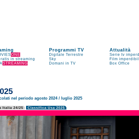
aming
Programmi TV
Attualità
VIES
ONE
Digitale Terrestre
Serie tv imperd
gratis in streaming
Sky
Film imperdibi
A
STREAMING
Domani in TV
Box Office
2025
olati nel periodo agosto 2024 / luglio 2025
a Italia 24/25
Classifica Usa 2025