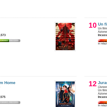
10
Un f
Un fil
Azione
0.573
Incass
In relaz
12
rom Home
Jura
)
(Juras
Un fil
Azione
2.575
Incass
In relaz