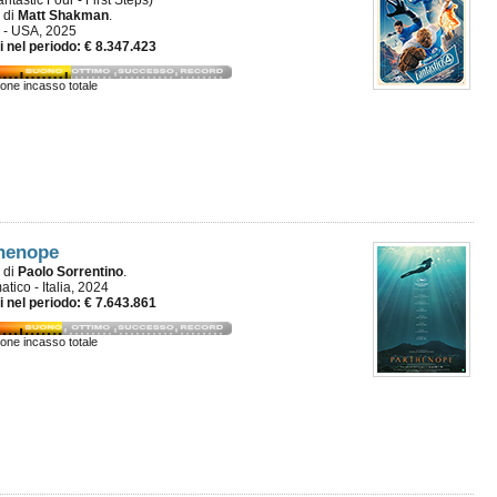
ntastic Four - First Steps)
m di
Matt Shakman
.
 - USA, 2025
i nel periodo: € 8.347.423
ione incasso totale
henope
m di
Paolo Sorrentino
.
tico - Italia, 2024
i nel periodo: € 7.643.861
ione incasso totale