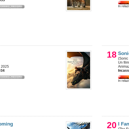
633
In relaz
18
Sonic
(Sonic
Un fil
, 2025
Animaz
034
Incass
In relaz
20
oming
I Fan