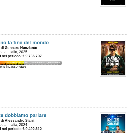
ono la fine del mondo
m di
Gennaro Nunziante
.
ia - Italia, 2025
i nel periodo: € 9.736.797
ione incasso totale
 te dobbiamo parlare
m di
Alessandro Siani
.
ia - Italia, 2024
i nel periodo: € 9.492.612