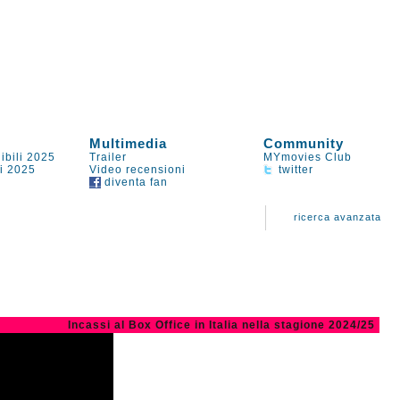
Multimedia
Community
ibili 2025
Trailer
MYmovies Club
li 2025
Video recensioni
twitter
diventa fan
ricerca avanzata
Incassi al Box Office in Italia nella stagione 2024/25