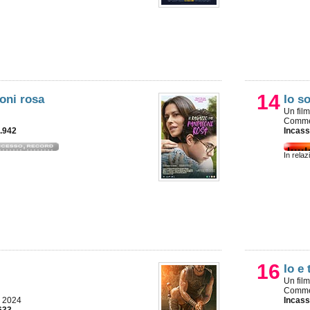
14
loni rosa
Io s
Un fil
Commed
6.942
Incass
In relaz
16
Io e
Un fil
Commed
, 2024
Incass