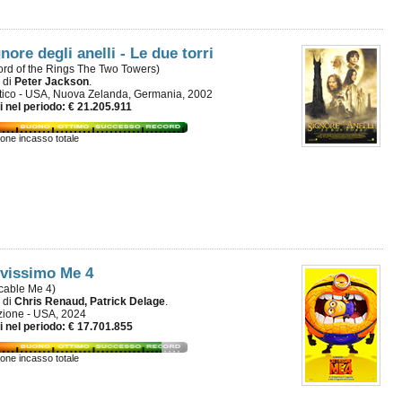
gnore degli anelli - Le due torri
ord of the Rings The Two Towers)
m di
Peter Jackson
.
tico - USA, Nuova Zelanda, Germania, 2002
i nel periodo: € 21.205.911
ione incasso totale
ivissimo Me 4
cable Me 4)
m di
Chris Renaud, Patrick Delage
.
ione - USA, 2024
i nel periodo: € 17.701.855
ione incasso totale