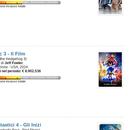
ione incasso totale
 3 - Il Film
 the Hedgehog 3)
m di
Jeff Fowler
.
ione - USA, 2024
i nel periodo: € 8.902.536
ione incasso totale
tastici 4 - Gli Inizi