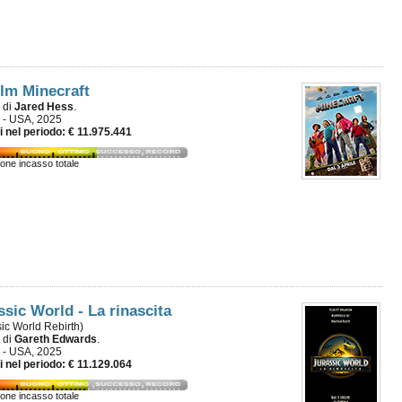
ilm Minecraft
m di
Jared Hess
.
 - USA, 2025
i nel periodo: € 11.975.441
ione incasso totale
ssic World - La rinascita
sic World Rebirth)
m di
Gareth Edwards
.
 - USA, 2025
i nel periodo: € 11.129.064
ione incasso totale