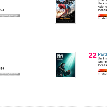
(The Fa
Un fil
Azione
223
Incass
In relaz
22
Part
Un fil
Dramma
Incass
829
In relaz