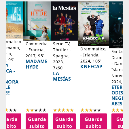
rammatico
Serie TV,
Commedia
 Germania,
Drammatico,
Thriller -
- Francia,
Fantasci
rancia,
- Irlanda,
Spagna,
2017, 95'
Drammat
025, 99'
2024, 105'
MADAME
2023,
- Danim
ADY
KNEECAP
HYDE
7x60'
Islanda,
AZCA -
LA
Norvegi
A
MESÍAS
IGNORA
2024, 10
ETERNA
ELLE
ODISS
INEE
NEGLI
ABISSI
Guarda
Guarda
Guarda
Guarda
Guar
subito
subito
subito
subito
subi