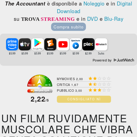
The Accountant
è disponibile a
Noleggio
e in
Digital
Download
su
e in
DVD
e
Blu-Ray
TROVA
STREAMING
Compra subito
Powered by





MYMOVIES 2,00





CRITICA 1,67





PUBBLICO 3,00
2,22
CONSIGLIATO NÌ
/5
UN FILM RUVIDAMENTE
MUSCOLARE CHE VIBRA