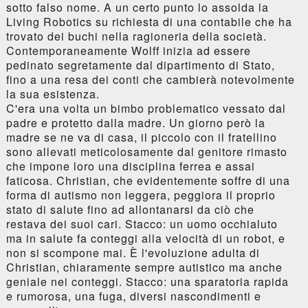
sotto falso nome. A un certo punto lo assolda la
Living Robotics su richiesta di una contabile che ha
trovato dei buchi nella ragioneria della società.
Contemporaneamente Wolff inizia ad essere
pedinato segretamente dal dipartimento di Stato,
fino a una resa dei conti che cambierà notevolmente
la sua esistenza.
C'era una volta un bimbo problematico vessato dal
padre e protetto dalla madre. Un giorno però la
madre se ne va di casa, il piccolo con il fratellino
sono allevati meticolosamente dal genitore rimasto
che impone loro una disciplina ferrea e assai
faticosa. Christian, che evidentemente soffre di una
forma di autismo non leggera, peggiora il proprio
stato di salute fino ad allontanarsi da ciò che
restava dei suoi cari. Stacco: un uomo occhialuto
ma in salute fa conteggi alla velocità di un robot, e
non si scompone mai. È l'evoluzione adulta di
Christian, chiaramente sempre autistico ma anche
geniale nei conteggi. Stacco: una sparatoria rapida
e rumorosa, una fuga, diversi nascondimenti e