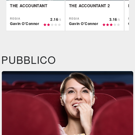
THE ACCOUNTANT
THE ACCOUNTANT 2
MI
REGIA
2.16
REGIA
3.16
REG
/5
/5
Gavin O'Connor
Gavin O'Connor
Gav
IBS
IBS
IBS
DVD
BR
DVD
Feltrinelli
Feltrinelli
Felt
DVD
DVD
PUBBLICO