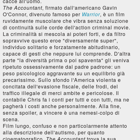
cacce all'uomo.
The Accountant
, firmato dall'americano Gavin
O'Connor, divenuto famoso per
Warrior
, è un film
ruvidamente muscolare che vibra senza soluzione
di continuità sulle corde dell'action criminal movie.
La criminalità si mescola ai poteri forti, e da filtro
sopravvive questo eroe "diversamente super",
individuo solitario e forzatamente abitudinario,
capace di gesti che neppure lui comprende. D'altra
parte "la diversità prima o poi spaventa" gli veniva
ripetuto ossessivamente dal padre padrone: un
peso psicologico aggravante su un equilibrio già
precarissimo. Sullo sfondo l'America violenta e
concitata dell'evasione fiscale, delle frodi, del
traffico illegale di merci ambite e pericolose. Il
contabile Chris fa i conti per tutti e con tutti, ma ne
pagherà i costi anche personalmente. Alla fine,
senza spoiler, a vincere è una nemesi-colpo di
scena.
Film lungo, confuso e non particolarmente attento
alla descrizione dell'autismo, per quanto
cinematografico,
The Accountant
trova la sua