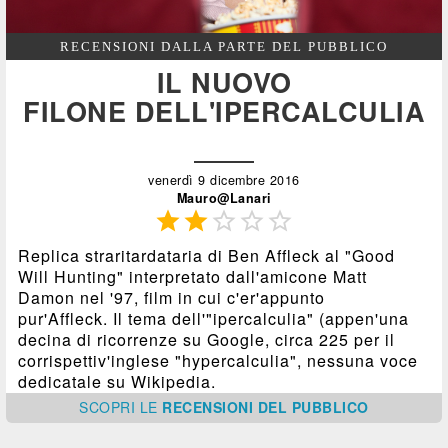
RECENSIONI DALLA PARTE DEL PUBBLICO
IL NUOVO
FILONE DELL'IPERCALCULIA
venerdì 9 dicembre 2016
Mauro@Lanari





Replica straritardataria di Ben Affleck al "Good
Will Hunting" interpretato dall'amicone Matt
Damon nel '97, film in cui c'er'appunto
pur'Affleck. Il tema dell'"ipercalculia" (appen'una
decina di ricorrenze su Google, circa 225 per il
corrispettiv'inglese "hypercalculia", nessuna voce
dedicatale su Wikipedia.
SCOPRI
LE
RECENSIONI DEL PUBBLICO