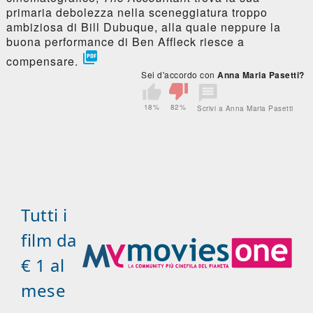
primaria debolezza nella sceneggiatura troppo
ambiziosa di Bill Dubuque, alla quale neppure la
buona performance di Ben Affleck riesce a

compensare.
Sei d'accordo con
Anna Maria Pasetti?
18%
82%
Scrivi a Anna Maria Pasetti
Tutti i
film da
€ 1 al
mese