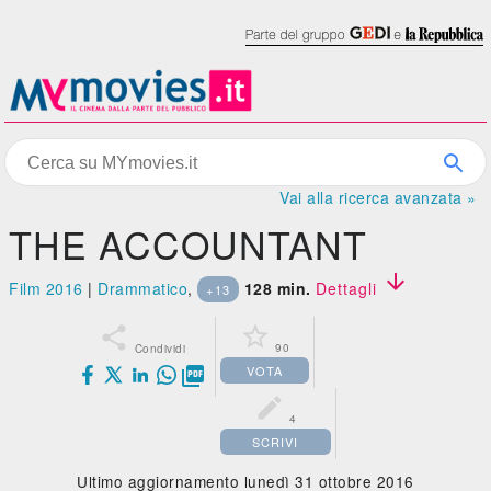
Vai alla ricerca avanzata »
THE ACCOUNTANT

Film 2016
|
Drammatico
,
128 min.
Dettagli
+13


90
Condividi
VOTA


4
SCRIVI
Ultimo aggiornamento lunedì 31 ottobre 2016