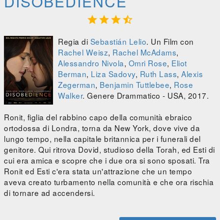
DISOBEDIENCE




Regia di
Sebastián Lelio
. Un Film con
Rachel Weisz
,
Rachel McAdams
,
Alessandro Nivola
,
Omri Rose
,
Eliot
Berman
,
Liza Sadovy
,
Ruth Lass
,
Alexis
Zegerman
,
Benjamin Tuttlebee
,
Rose
Walker
. Genere Drammatico - USA, 2017.
Ronit, figlia del rabbino capo della comunità ebraico
ortodossa di Londra, torna da New York, dove vive da
lungo tempo, nella capitale britannica per i funerali del
genitore. Qui ritrova Dovid, studioso della Torah, ed Esti di
cui era amica e scopre che i due ora si sono sposati. Tra
Ronit ed Esti c'era stata un'attrazione che un tempo
aveva creato turbamento nella comunità e che ora rischia
di tornare ad accendersi.