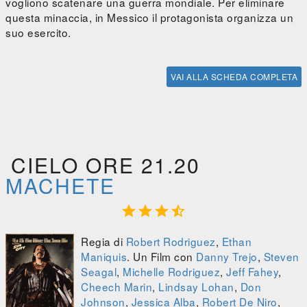
vogliono scatenare una guerra mondiale. Per eliminare
questa minaccia, in Messico il protagonista organizza un
suo esercito.
VAI ALLA SCHEDA COMPLETA
CIELO ORE 21.20
MACHETE




Regia di
Robert Rodriguez
,
Ethan
Maniquis
. Un Film con
Danny Trejo
,
Steven
Seagal
,
Michelle Rodriguez
,
Jeff Fahey
,
Cheech Marin
,
Lindsay Lohan
,
Don
Johnson
,
Jessica Alba
,
Robert De Niro
,