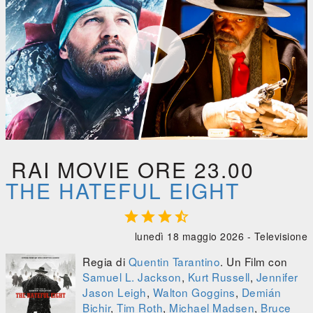





0:00
/
0:00
RAI MOVIE ORE 23.00
THE HATEFUL EIGHT




lunedì 18 maggio 2026 -
Televisione
Regia di
Quentin Tarantino
. Un Film con
Samuel L. Jackson
,
Kurt Russell
,
Jennifer
Jason Leigh
,
Walton Goggins
,
Demián
Bichir
,
Tim Roth
,
Michael Madsen
,
Bruce