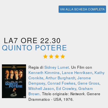
VAI ALLA SCHEDA COMPLETA
LA7 ORE 22.30
QUINTO POTERE




Regia di
Sidney Lumet
. Un Film con
Kenneth Kimmins
,
Lance Henriksen
,
Kathy
Cronkite
,
Arthur Burghardt
,
Jerome
Dempsey
,
Conrad Fowkes
,
Gene Gross
,
Mitchell Jason
,
Ed Crowley
,
Graham
Brown
. Titolo originale:
. Genere
Network
Drammatico - USA, 1976.