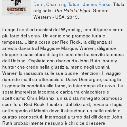
Dern
,
Channing Tatum
,
James Parks
. Titolo
originale:
. Genere
The Hateful Eight
Western - USA, 2015.
Lungo i sentieri rocciosi del Wyoming, una diligenza corre
più forte del vento. Un vento che promette furia e
tempesta. Ultima corsa per Red Rock, la diligenza si
arresta davanti al Maggiore Marquis Warren, diligence
stopper e cacciatore di taglie nero che ha servito la causa
dell'Unione. Ospitato con riserva da John Ruth, bounty
hunter che crede nella giustizia, meno negli uomini,
Warren lo rassicura sulle sue buone intenzioni. Il viaggio
riprende ma il caratteraccio di Daisy Domergue, canaglia
in gonnella condotta alla forca, lo interrompe di nuovo. La
sosta imprevista incontra e carica tra chiacchiere e
scetticismo Chris Mannix, un sudista rinnegato promosso
sceriffo di Red Rock. Incalzati dal blizzard, trovano rifugio
nell'emporio di Minnie dove li attendono un caffè caldo e
quattro sconosciuti. Interrogati a turno dal diffidente John
Ruth probabilmente nessuno è chi dice di essere.