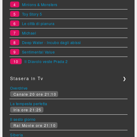
4
Minions & Monsters
5
Toy Story 5
6
Le città di pianura
7
Michael
8
Deep Water - Incubo dagli abissi
9
Sentimental Value
10
Il Diavolo veste Prada 2
Stasera in Tv
❯
Overdrive
Canale 20 ore 21:10
La tempesta perfetta
Iris ore 21:25
Il sesto giorno
Rai Movie ore 21:10
Siberia