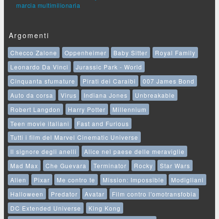
marcia multimilionaria
Argomenti
Checco Zalone
Oppenheimer
Baby Sitter
Royal Family
Leonardo Da Vinci
Jurassic Park - World
Cinquanta sfumature
Pirati dei Caraibi
007 James Bond
Auto da corsa
Virus
Indiana Jones
Unbreakable
Robert Langdon
Harry Potter
Millennium
Teen movie italiani
Fast and Furious
Tutti i film del Marvel Cinematic Universe
Il signore degli anelli
Alice nel paese delle meraviglie
Mad Max
Che Guevara
Terminator
Rocky
Star Wars
Alien
Pixar
Me contro te
Mission: Impossible
Modigliani
Halloween
Predator
Avatar
Film contro l'omotransfobia
DC Extended Universe
King Kong