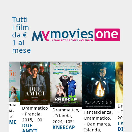
Tutti
i film
da €
1 al
mese
mmedia
Dramm
Drammatico
Drammatico,
Francia,
- Franc
Fantascienza,
- Francia,
- Irlanda,
17, 95'
2024, 
Drammatico,
2015, 100'
2024, 105'
ADAME
LA SC
- Danimarca,
DUE
KNEECAP
YDE
DI JO
Islanda,
AMICI