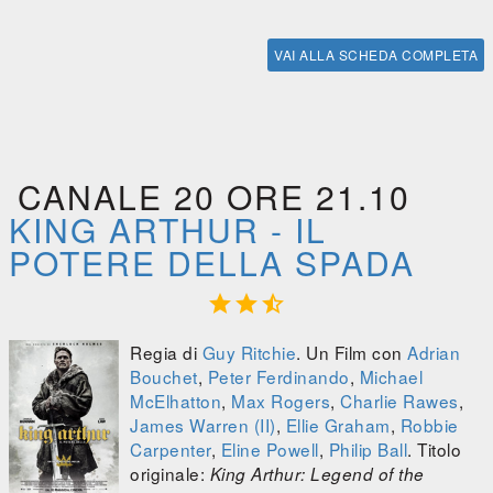
VAI ALLA SCHEDA COMPLETA
CANALE 20 ORE 21.10
KING ARTHUR - IL
POTERE DELLA SPADA



Regia di
Guy Ritchie
. Un Film con
Adrian
Bouchet
,
Peter Ferdinando
,
Michael
McElhatton
,
Max Rogers
,
Charlie Rawes
,
James Warren (II)
,
Ellie Graham
,
Robbie
Carpenter
,
Eline Powell
,
Philip Ball
. Titolo
originale:
King Arthur: Legend of the