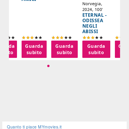
Norvegia,
2024, 100'
ETERNAL -
ODISSEA
NEGLI
ABISSI
uarda
Guarda
Guarda
Guarda
Gua
subito
subito
subito
subito
sub
Quanto ti piace MYmovies.it