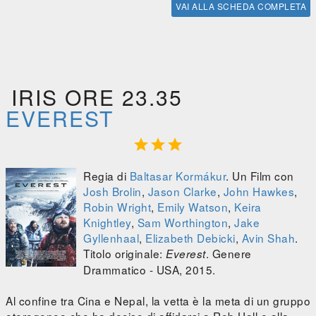
VAI ALLA SCHEDA COMPLETA
IRIS ORE 23.35
EVEREST



Regia di
Baltasar Kormákur
. Un Film con
Josh Brolin
,
Jason Clarke
,
John Hawkes
,
Robin Wright
,
Emily Watson
,
Keira
Knightley
,
Sam Worthington
,
Jake
Gyllenhaal
,
Elizabeth Debicki
,
Avin Shah
.
Titolo originale:
. Genere
Everest
Drammatico - USA, 2015.
Al confine tra Cina e Nepal, la vetta è la meta di un gruppo