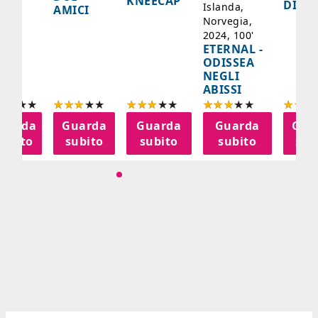
KNEECAP
YDE
DI JO
Islanda,
AMICI
Norvegia,
2024, 100'
ETERNAL -
ODISSEA
NEGLI
ABISSI
uarda
Guarda
Guarda
Guarda
Gua
subito
subito
subito
subito
sub