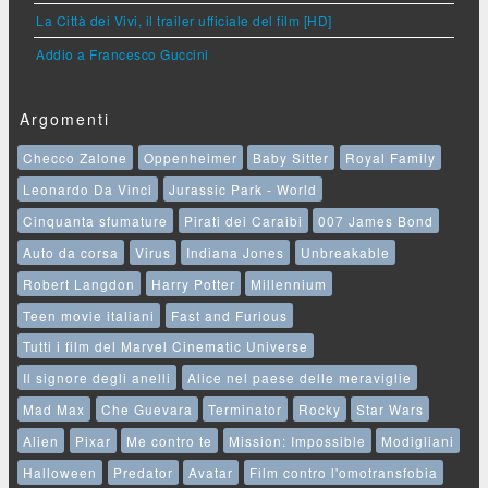
La Città dei Vivi, il trailer ufficiale del film [HD]
Addio a Francesco Guccini
Argomenti
Checco Zalone
Oppenheimer
Baby Sitter
Royal Family
Leonardo Da Vinci
Jurassic Park - World
Cinquanta sfumature
Pirati dei Caraibi
007 James Bond
Auto da corsa
Virus
Indiana Jones
Unbreakable
Robert Langdon
Harry Potter
Millennium
Teen movie italiani
Fast and Furious
Tutti i film del Marvel Cinematic Universe
Il signore degli anelli
Alice nel paese delle meraviglie
Mad Max
Che Guevara
Terminator
Rocky
Star Wars
Alien
Pixar
Me contro te
Mission: Impossible
Modigliani
Halloween
Predator
Avatar
Film contro l'omotransfobia