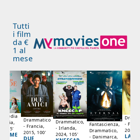
Tutti
i film
da €
1 al
mese
mmedia
Dramm
Drammatico
Drammatico,
Francia,
- Franc
Fantascienza,
- Francia,
- Irlanda,
17, 95'
2024, 
Drammatico,
2015, 100'
2024, 105'
ADAME
LA SC
- Danimarca,
DUE