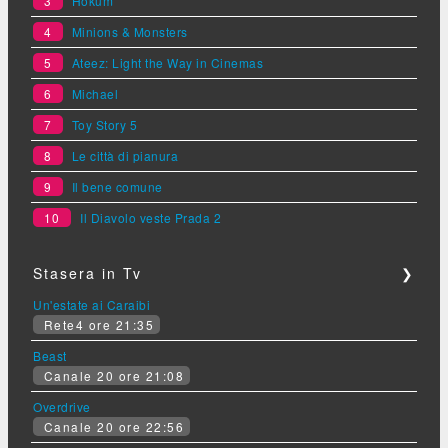
3
Hokum
4
Minions & Monsters
5
Ateez: Light the Way in Cinemas
6
Michael
7
Toy Story 5
8
Le città di pianura
9
Il bene comune
10
Il Diavolo veste Prada 2
Stasera in Tv
❯
Un'estate ai Caraibi
Rete4 ore 21:35
Beast
Canale 20 ore 21:08
Overdrive
Canale 20 ore 22:56