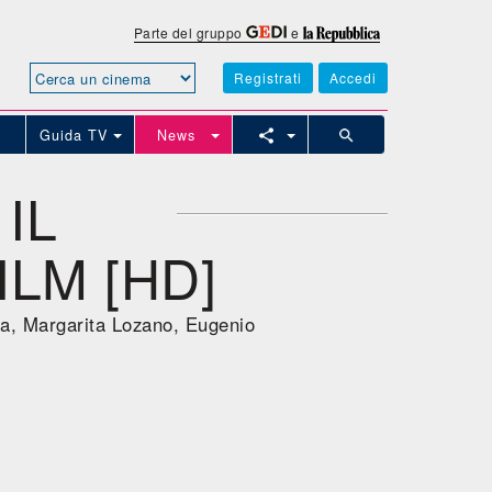
Parte del gruppo
e
Registrati
Accedi
Guida TV
News
 IL
ILM [HD]
sa, Margarita Lozano, Eugenio