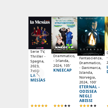
Serie TV,
Drammatico,
Thriller -
Fantascienza,
- Irlanda,
Spagna,
Drammatico,
2024, 105'
2023,
- Danimarca,
KNEECAP
7x60'
Islanda,
LA
Norvegia,
MESÍAS
2024, 100'
ETERNAL -
ODISSEA
NEGLI
ABISSI