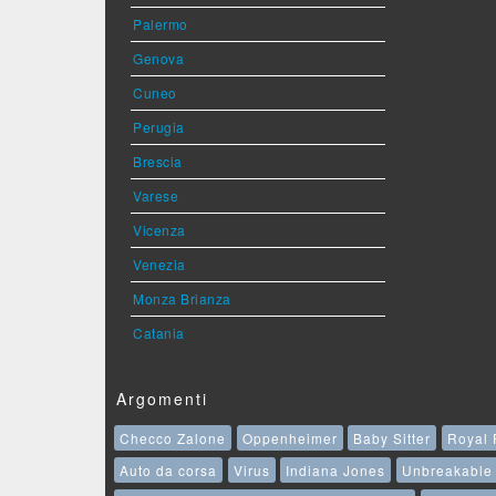
Palermo
Genova
Cuneo
Perugia
Brescia
Varese
Vicenza
Venezia
Monza Brianza
Catania
Argomenti
Checco Zalone
Oppenheimer
Baby Sitter
Royal 
Auto da corsa
Virus
Indiana Jones
Unbreakable