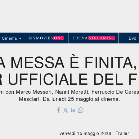
Cinema
Dvd
MYMOVIE
S
ONE
TROV
A
STREAMING
A MESSA È FINITA,
 UFFICIALE DEL F
ilm con Marco Messeri, Nanni Moretti, Ferruccio De Cere
Masciari. Da lunedì 25 maggio al cinema.
venerdì 15 maggio 2026 -
Trailer