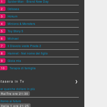
1
Spider-Man - Brand New Day
2
Odissea
3
Hokum
4
Minions & Monsters
5
Toy Story 5
6
Michael
7
Il Diavolo veste Prada 2
8
Hamnet - Nel nome del figlio
9
Gioia mia
10
Terapia di famiglia
Stasera in Tv
❯
er qualche dollaro in più
RaiTre ore 21:30
itorno al futuro
Italia 1 ore 21:25