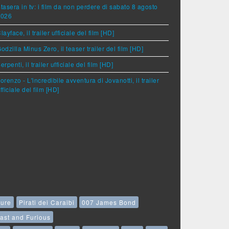
tasera in tv: i film da non perdere di sabato 8 agosto
2026
layface, il trailer ufficiale del film [HD]
odzilla Minus Zero, il teaser trailer del film [HD]
erpenti, il trailer ufficiale del film [HD]
orenzo - L'incredibile avventura di Jovanotti, il trailer
fficiale del film [HD]
ture
Pirati dei Caraibi
007 James Bond
ast and Furious