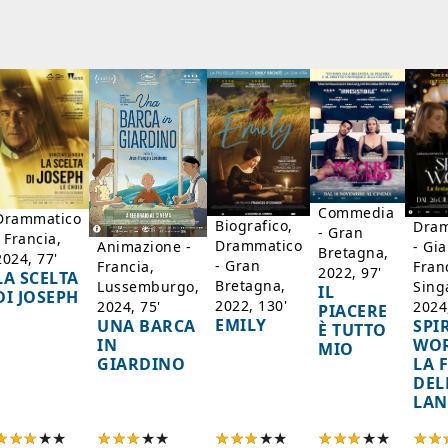
Commedia
Drammatico
Biografico,
Dram
- Gran
- Francia,
Drammatico
Animazione -
- Gi
Bretagna,
2024, 77'
- Gran
Francia,
Fran
2022, 97'
LA SCELTA
Bretagna,
Lussemburgo,
Sing
IL
DI JOSEPH
2022, 130'
2024, 75'
2024
PIACERE
EMILY
UNA BARCA
SPI
È TUTTO
IN
WOR
MIO
GIARDINO
LA 
DEL
LAN