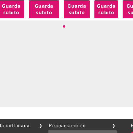
Guarda
Guarda
Guarda
Guarda
Gu
subito
subito
subito
subito
su
lla settimana
❯
Prossimamente
❯