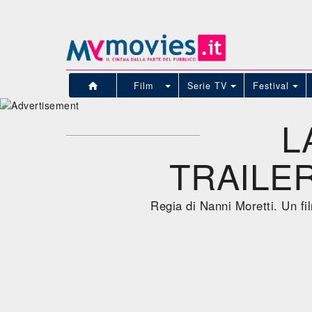
Film
Serie TV
Festival
L
TRAILER
Regia di Nanni Moretti. Un f