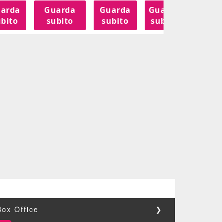
arda
Guarda
Guarda
Guarda
Guar
bito
subito
subito
subito
subit
Box Office
❯