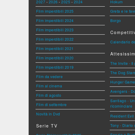
2027
-
2026
-
2025
-
2024
Hokum
Film imperdibili 2025
Greta e le fav
Film imperdibili 2024
Borgo
Film imperdibili 2023
Competiti
Film imperdibili 2022
Calendario de
Film imperdibili 2021
Attesissim
Film imperdibili 2020
The Invite - Il
Film imperdibili 2019
The Dog Stars 
Film da vedere
Hunger Games 
Film al cinema
Avengers - 
Film di agosto
Santiago - U
Film di settembre
ricominciare
Novità in Dvd
Resident Evil
Serie TV
Tony - Diario
Spezie e Bugi