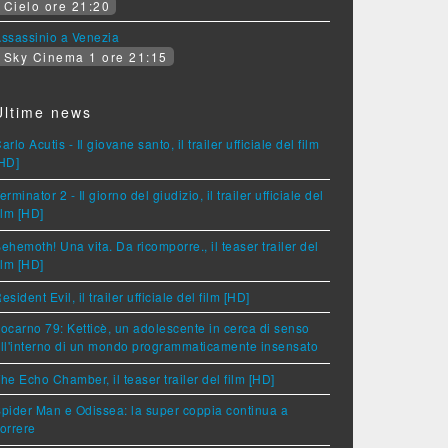
Cielo ore 21:20
ssassinio a Venezia
Sky Cinema 1 ore 21:15
Ultime news
arlo Acutis - Il giovane santo, il trailer ufficiale del film
HD]
erminator 2 - Il giorno del giudizio, il trailer ufficiale del
ilm [HD]
ehemoth! Una vita. Da ricomporre., il teaser trailer del
ilm [HD]
esident Evil, il trailer ufficiale del film [HD]
ocarno 79: Ketticè, un adolescente in cerca di senso
ll'interno di un mondo programmaticamente insensato
he Echo Chamber, il teaser trailer del film [HD]
pider Man e Odissea: la super coppia continua a
orrere