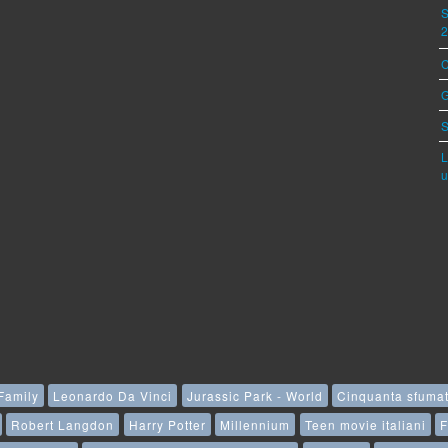
S
C
G
S
L
u
Family
Leonardo Da Vinci
Jurassic Park - World
Cinquanta sfuma
Robert Langdon
Harry Potter
Millennium
Teen movie italiani
F