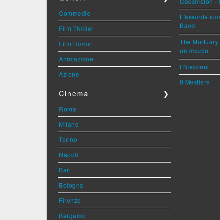
Cocomelon - I
Commedie
L'assurda sto
Band
Film Thriller
The Mortuary 
Film Horror
un Incubo
Animazione
I Nisidiani
Azione
Il Mestiere
Cinema
❯
Roma
Milano
Torino
Napoli
Bari
Bologna
Firenze
Bergamo