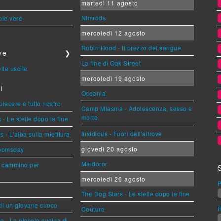
martedì 11 agosto
Nimrods
ole vere
mercoledì 12 agosto
Robin Hood - Il prezzo del sangue
ve
❯
La fine di Oak Street
lle uscite
mercoledì 19 agosto
i
Oceania
 piacere è tutto nostro
Camp Miasma - Adolescenza, sesso e
morte
- Le stelle dopo la fine
Insidious - Fuori dall'altrove
- L'alba sulla mietitura
giovedì 20 agosto
Doomsday
Maldoror
n cammino per
mercoledì 26 agosto
P
The Dog Stars - Le stelle dopo la fine
 di un giovane cuoco
R
Couture
e - La piccola cucina di