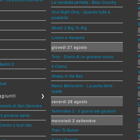
La vendetta perfetta - Bear Country
A
One Night Only - Quando tutto è
possibile
S
Ghost: 2 Big To Rig
Limoni a Varsavia
giovedì 27 agosto
A
Tony - Diario di un giovane cuoco
tesimi 2
Il Cileno
V
Sheep in the Box
 Sud
Marco Bellocchio - La porta della
P
realtà
giunti
❯
venerdì 28 agosto
L
miracolo di San Gennaro
Terminator 2 - Il giorno del giudizio
 Il giovane santo
mercoledì 2 settembre
Dentro e fuori dal
Train To Busan
V
Sunny Dancer