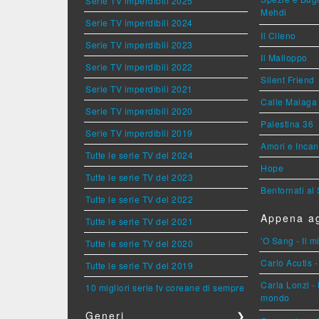
Serie TV imperdibili 2025
Mehdi
Serie TV imperdibili 2024
Il Cileno
Serie TV imperdibili 2023
Il Malloppo
Serie TV imperdibili 2022
Silent Friend
Serie TV imperdibili 2021
Calle Malaga
Serie TV imperdibili 2020
Palestina 36
Serie TV imperdibili 2019
Amori e Incan
Tutte le serie TV del 2024
Hope
Tutte le serie TV del 2023
Bentornati al
Tutte le serie TV del 2022
Appena ag
Tutte le serie TV del 2021
'O Sang - Il 
Tutte le serie TV del 2020
Carlo Acutis -
Tutte le serie TV del 2019
Carla Lonzi - 
10 migliori serie tv coreane di sempre
mondo
Generi
❯