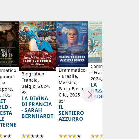
Drammat
- Marocc
2022, 12
IL
CAFTA
BLU
Commedia
Drammatico
matico
- Francia,
Biografico -
- Brasile,
appone,
2024, 101'
Francia,
Messico,
cia,
LA
Belgio, 2024,
Paesi Bassi,
apore,
GAZZA
98'
Cile, 2025,
, 105'
LADRA
LA DIVINA
RIT
85'
DI FRANCIA
IL
LD -
- SARAH
SENTIERO
FESTA
BERNHARDT
AZZURRO
LE
TERNE