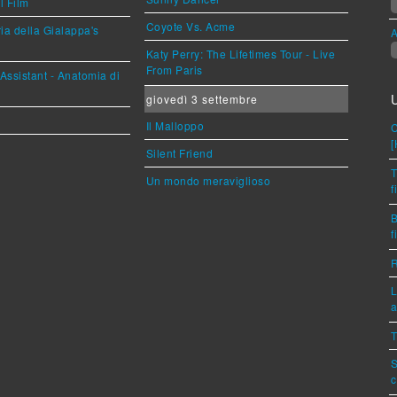
l Film
Coyote Vs. Acme
ria della Gialappa's
A
Katy Perry: The Lifetimes Tour - Live
From Paris
Assistant - Anatomia di
giovedì 3 settembre
Il Malloppo
C
[
Silent Friend
T
Un mondo meraviglioso
f
B
f
R
L
a
T
S
c