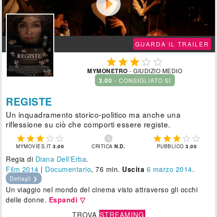

GUARDA IL TRAILER





MYMONETRO
- GIUDIZIO MEDIO
3.00
- CONSIGLIATO SÌ
REGISTE
Un inquadramento storico-politico ma anche una
riflessione su ciò che comporti essere registe.











MYMOVIES.IT
3.00
CRITICA
N.D.
PUBBLICO
3.00
Regia di
Diana Dell'Erba
.
Film 2014
|
Documentario
, 76 min.
Uscita
6
marzo 2014
.
Dettagli ❯
Un viaggio nel mondo del cinema visto attraverso gli occhi
delle donne.
Espandi ▽
TROVA
STREAMING