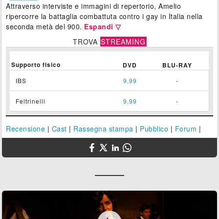
Attraverso interviste e immagini di repertorio, Amelio
ripercorre la battaglia combattuta contro i gay in Italia nella
seconda metà del 900.
Espandi ▽
TROVA
STREAMING
Supporto fisico
DVD
BLU-RAY
IBS
9,99
-
Feltrinelli
9,99
-
Recensione
|
Cast
|
Rassegna stampa
|
Pubblico
|
Forum
|