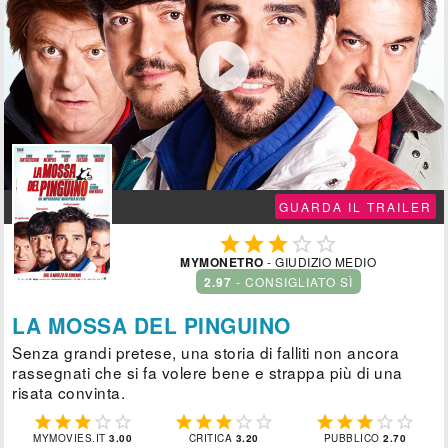

GUARDA IL TRAILER





MYMONETRO
- GIUDIZIO MEDIO
2.97
- CONSIGLIATO SÌ
LA MOSSA DEL PINGUINO
Senza grandi pretese, una storia di falliti non ancora
rassegnati che si fa volere bene e strappa più di una
risata convinta.















MYMOVIES.IT
3.00
CRITICA
3.20
PUBBLICO
2.70