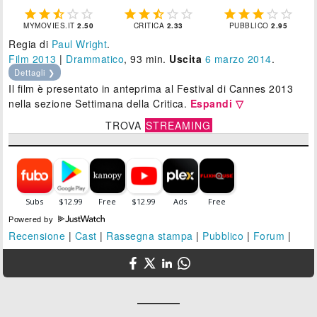















MYMOVIES.IT
2.50
CRITICA
2.33
PUBBLICO
2.95
Regia di
Paul Wright
.
Film 2013
|
Drammatico
, 93 min.
Uscita
6
marzo 2014
.
Dettagli ❯
Il film è presentato in anteprima al Festival di Cannes 2013
nella sezione Settimana della Critica.
Espandi ▽
TROVA
STREAMING
Powered by
Recensione
|
Cast
|
Rassegna stampa
|
Pubblico
|
Forum
|