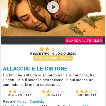

GUARDA IL TRAILER





MYMONETRO
- GIUDIZIO MEDIO
2.28
- CONSIGLIATO NÌ
ALLACCIATE LE CINTURE
Un film che slitta tra lo sguardo naif e la cartolina, tra
l'ingenuità e il modello stereotipato, in cui manca un
contraddittorio meno edulcorato.















MYMOVIES.IT
2.00
CRITICA
1.90
PUBBLICO
2.95
Regia di
Ferzan Ozpetek
.