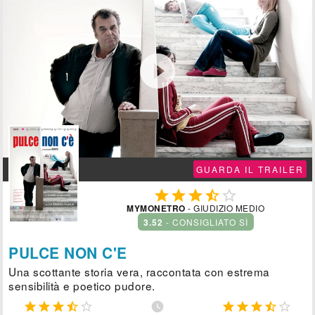

GUARDA IL TRAILER





MYMONETRO
- GIUDIZIO MEDIO
3.52
- CONSIGLIATO SÌ
PULCE NON C'E
Una scottante storia vera, raccontata con estrema
sensibilità e poetico pudore.










