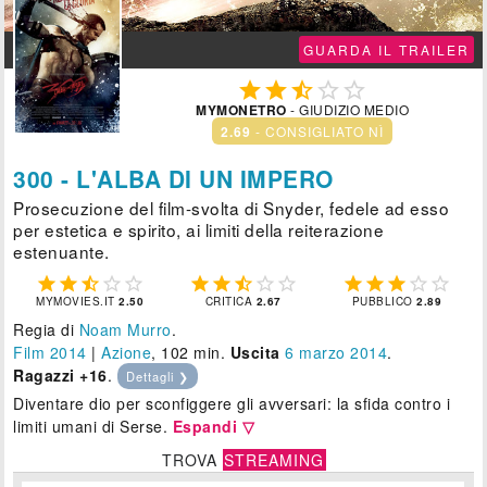
GUARDA IL TRAILER





MYMONETRO
- GIUDIZIO MEDIO
2.69
- CONSIGLIATO NÌ
300 - L'ALBA DI UN IMPERO
Prosecuzione del film-svolta di Snyder, fedele ad esso
per estetica e spirito, ai limiti della reiterazione
estenuante.















MYMOVIES.IT
2.50
CRITICA
2.67
PUBBLICO
2.89
Regia di
Noam Murro
.
Film 2014
|
Azione
, 102 min.
Uscita
6
marzo 2014
.
Ragazzi +16
.
Dettagli ❯
Diventare dio per sconfiggere gli avversari: la sfida contro i
limiti umani di Serse.
Espandi ▽
TROVA
STREAMING