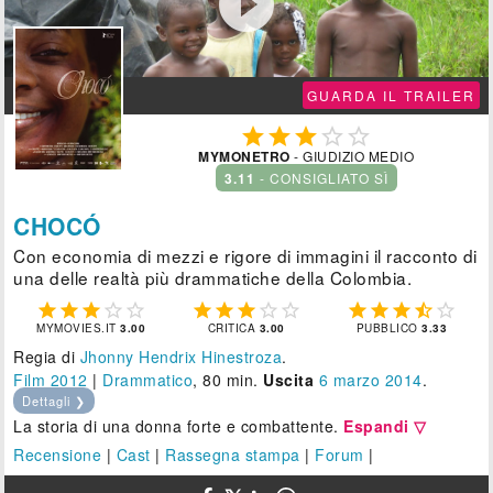

GUARDA IL TRAILER





MYMONETRO
- GIUDIZIO MEDIO
3.11
- CONSIGLIATO SÌ
CHOCÓ
Con economia di mezzi e rigore di immagini il racconto di
una delle realtà più drammatiche della Colombia.















MYMOVIES.IT
3.00
CRITICA
3.00
PUBBLICO
3.33
Regia di
Jhonny Hendrix Hinestroza
.
Film 2012
|
Drammatico
, 80 min.
Uscita
6
marzo 2014
.
Dettagli ❯
La storia di una donna forte e combattente.
Espandi ▽
Recensione
|
Cast
|
Rassegna stampa
|
Forum
|