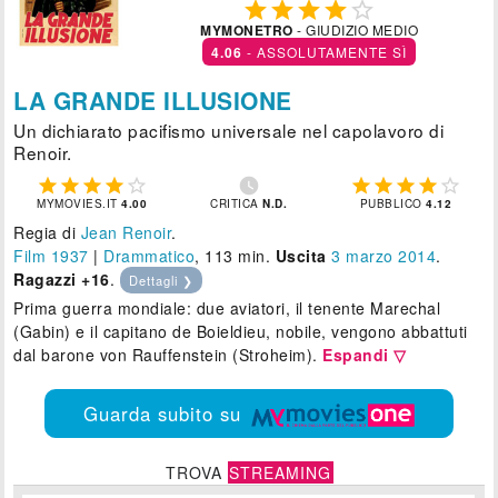





MYMONETRO
- GIUDIZIO MEDIO
4.06
- ASSOLUTAMENTE SÌ
LA GRANDE ILLUSIONE
Un dichiarato pacifismo universale nel capolavoro di
Renoir.











MYMOVIES.IT
4.00
CRITICA
N.D.
PUBBLICO
4.12
Regia di
Jean Renoir
.
Film 1937
|
Drammatico
, 113 min.
Uscita
3
marzo 2014
.
Ragazzi +16
.
Dettagli ❯
Prima guerra mondiale: due aviatori, il tenente Marechal
(Gabin) e il capitano de Boieldieu, nobile, vengono abbattuti
dal barone von Rauffenstein (Stroheim).
Espandi ▽
Guarda subito su
TROVA
STREAMING