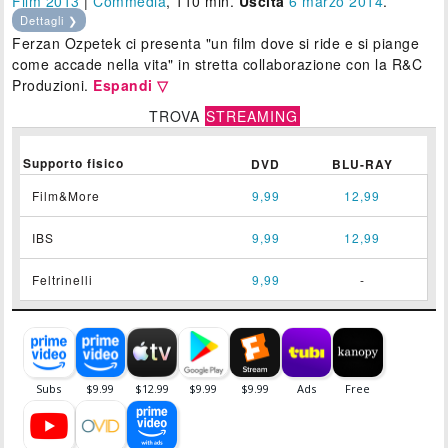
Film 2013
|
Commedia
, 110 min.
Uscita
6
marzo 2014
.
Dettagli ❯
Ferzan Ozpetek ci presenta "un film dove si ride e si piange
come accade nella vita" in stretta collaborazione con la R&C
Produzioni.
Espandi ▽
TROVA
STREAMING
Supporto fisico
DVD
BLU-RAY
Film&More
9,99
12,99
IBS
9,99
12,99
Feltrinelli
9,99
-