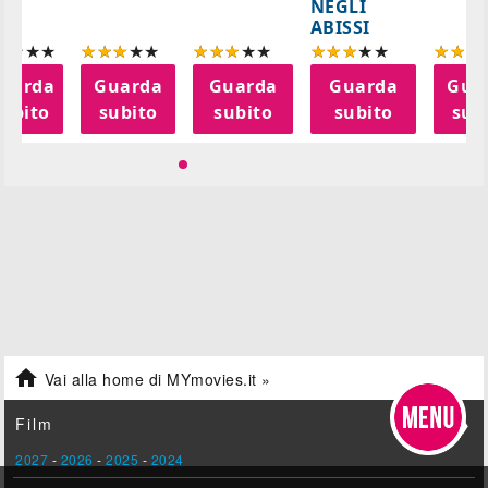
NEGLI
ABISSI
uarda
Guarda
Guarda
Guarda
Gua
subito
subito
subito
subito
sub

Vai alla home di MYmovies.it »
Film
❯
2027
-
2026
-
2025
-
2024