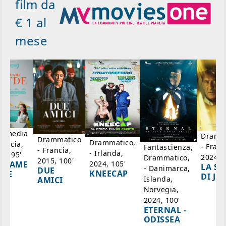
film da
€ 1 al
mese
mmedia
Dramm
Drammatico
Drammatico,
rancia,
- Franc
Fantascienza,
- Francia,
- Irlanda,
17, 95'
2024, 7
Drammatico,
2015, 100'
2024, 105'
ADAME
LA SC
- Danimarca,
DUE
KNEECAP
YDE
DI JO
Islanda,
AMICI
Norvegia,
2024, 100'
ETERNAL -
ODISSEA