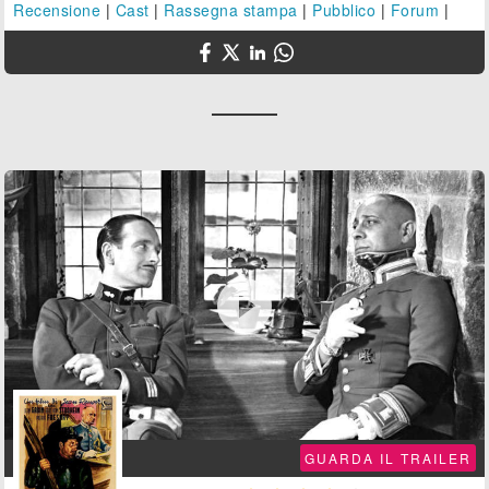
Recensione
|
Cast
|
Rassegna stampa
|
Pubblico
|
Forum
|

GUARDA IL TRAILER