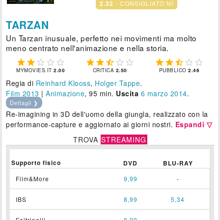
2.32
- CONSIGLIATO NÌ
TARZAN
Un Tarzan inusuale, perfetto nei movimenti ma molto
meno centrato nell'animazione e nella storia.















MYMOVIES.IT
2.00
CRITICA
2.50
PUBBLICO
2.46
Regia di
Reinhard Klooss
,
Holger Tappe
.
Film 2013
|
Animazione
, 95 min.
Uscita
6
marzo 2014
.
Dettagli ❯
Re-imagining in 3D dell'uomo della giungla, realizzato con la
performance-capture e aggiornato ai giorni nostri.
Espandi ▽
TROVA
STREAMING
Supporto fisico
DVD
BLU-RAY
Film&More
9,99
-
IBS
8,99
5,34
Feltrinelli
8,99
-