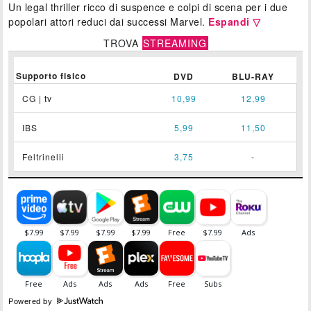
Un legal thriller ricco di suspence e colpi di scena per i due
popolari attori reduci dai successi Marvel.
Espandi ▽
TROVA
STREAMING
Supporto fisico
DVD
BLU-RAY
CG | tv
10,99
12,99
IBS
5,99
11,50
Feltrinelli
3,75
-
Powered by