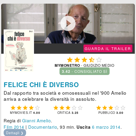

GUARDA IL TRAILER





MYMONETRO
- GIUDIZIO MEDIO
3.42
- CONSIGLIATO SÌ
FELICE CHI È DIVERSO
Dal rapporto tra società e omosessuali nel '900 Amelio
arriva a celebrare la diversità in assoluto.















MYMOVIES.IT
4.00
CRITICA
3.25
PUBBLICO
3.00
Regia di
Gianni Amelio
.
Film 2014
|
Documentario
, 93 min.
Uscita
6
marzo 2014
.
Dettagli ❯