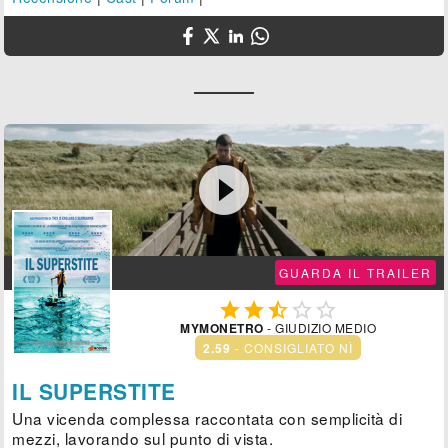

GUARDA IL TRAILER





MYMONETRO
- GIUDIZIO MEDIO
2.59
- CONSIGLIATO NÌ
IL SUPERSTITE
Una vicenda complessa raccontata con semplicità di
mezzi, lavorando sul punto di vista.