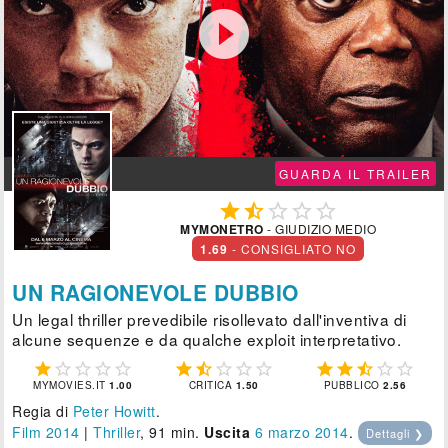

GUARDA IL TRAILER





MYMONETRO
- GIUDIZIO MEDIO
1.69
- CONSIGLIATO NO
UN RAGIONEVOLE DUBBIO
Un legal thriller prevedibile risollevato dall'inventiva di
alcune sequenze e da qualche exploit interpretativo.















MYMOVIES.IT
1.00
CRITICA
1.50
PUBBLICO
2.56
Regia di
Peter Howitt
.
Film 2014
|
Thriller
, 91 min.
Uscita
6
marzo 2014
.
Dettagli ❯