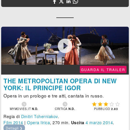

GUARDA IL TRAILER
THE METROPOLITAN OPERA DI NEW
YORK: IL PRINCIPE IGOR
Opera in un prologo e tre atti, cantata in russo.







MYMOVIES.IT
N.D.
CRITICA
N.D.
PUBBLICO
2.83
Regia di
Dmitri Tcherniakov
.
Film 2014
|
Opera lirica
, 270 min.
Uscita
4
marzo 2014
.
Dettagli ❯