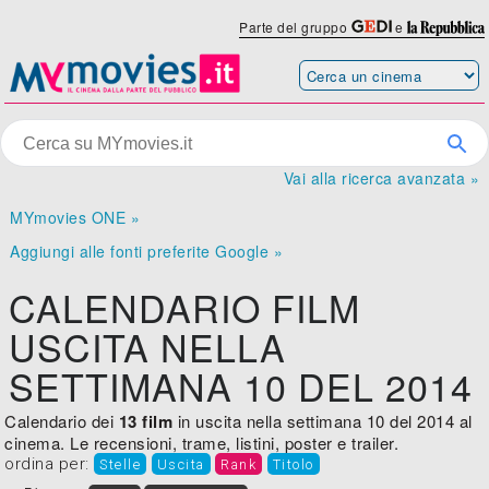
Parte del gruppo
e
Vai alla ricerca avanzata »
MYmovies ONE »
Aggiungi alle fonti preferite Google »
CALENDARIO FILM
USCITA NELLA
SETTIMANA 10 DEL 2014
Calendario dei
13 film
in uscita nella settimana 10 del 2014 al
cinema. Le recensioni, trame, listini, poster e trailer.
ordina per:
Stelle
Uscita
Rank
Titolo