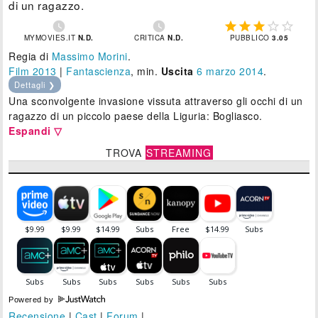
di un ragazzo.







MYMOVIES.IT
N.D.
CRITICA
N.D.
PUBBLICO
3.05
Regia di
Massimo Morini
.
Film 2013
|
Fantascienza
, min.
Uscita
6
marzo 2014
.
Dettagli ❯
Una sconvolgente invasione vissuta attraverso gli occhi di un
ragazzo di un piccolo paese della Liguria: Bogliasco.
Espandi ▽
TROVA
STREAMING
Powered by
Recensione
|
Cast
|
Forum
|