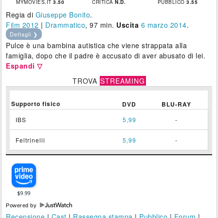
MYMOVIES.IT
3.50
CRITICA
N.D.
PUBBLICO
3.55
Regia di
Giuseppe Bonito
.
Film 2012
|
Drammatico
, 97 min.
Uscita
6
marzo 2014
.
Dettagli ❯
Pulce è una bambina autistica che viene strappata alla
famiglia, dopo che il padre è accusato di aver abusato di lei.
Espandi ▽
TROVA
STREAMING
Supporto fisico
DVD
BLU-RAY
IBS
5,99
-
Feltrinelli
5,99
-
Powered by
Recensione
|
Cast
|
Rassegna stampa
|
Pubblico
|
Forum
|