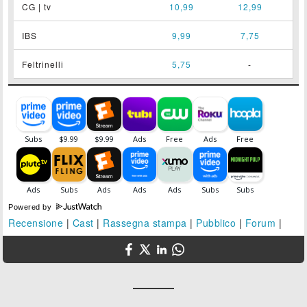
CG | tv
10,99
12,99
IBS
9,99
7,75
Feltrinelli
5,75
-
Powered by
Recensione
|
Cast
|
Rassegna stampa
|
Pubblico
|
Forum
|