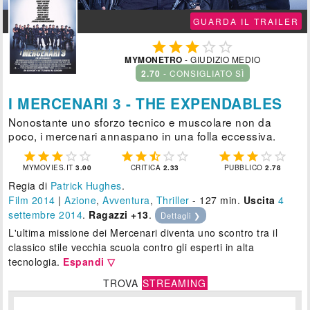
GUARDA IL TRAILER





MYMONETRO
- GIUDIZIO MEDIO
2.70
- CONSIGLIATO SÌ
I MERCENARI 3 - THE EXPENDABLES
Nonostante uno sforzo tecnico e muscolare non da
poco, i mercenari annaspano in una folla eccessiva.















MYMOVIES.IT
3.00
CRITICA
2.33
PUBBLICO
2.78
Regia di
Patrick Hughes
.
Film 2014
|
Azione
,
Avventura
,
Thriller
- 127 min.
Uscita
4
settembre 2014
.
Ragazzi +13
.
Dettagli ❯
L'ultima missione dei Mercenari diventa uno scontro tra il
classico stile vecchia scuola contro gli esperti in alta
tecnologia.
Espandi ▽
TROVA
STREAMING