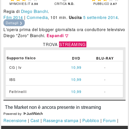
MYMOVIES.IT
2.50
CRITICA
N.D.
PUBBLICO
2.67
Regia di
Diego Bianchi
.
Film 2014
|
Commedia
, 101 min.
Uscita
5
settembre 2014
.
Dettagli ❯
L'opera prima del blogger giornalista ora conduttore televisivo
Diego "Zoro" Bianchi.
Espandi ▽
TROVA
STREAMING
Supporto fisico
DVD
BLU-RAY
CG | tv
10,99
-
IBS
10,99
-
Feltrinelli
10,99
-
Powered by
Recensione
|
Cast
|
Rassegna stampa
|
Pubblico
|
Forum
|