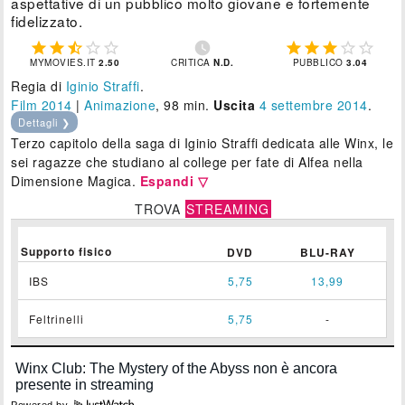
aspettative di un pubblico molto giovane e fortemente
fidelizzato.











MYMOVIES.IT
2.50
CRITICA
N.D.
PUBBLICO
3.04
Regia di
Iginio Straffi
.
Film 2014
|
Animazione
, 98 min.
Uscita
4
settembre 2014
.
Dettagli ❯
Terzo capitolo della saga di Iginio Straffi dedicata alle Winx, le
sei ragazze che studiano al college per fate di Alfea nella
Dimensione Magica.
Espandi ▽
TROVA
STREAMING
Supporto fisico
DVD
BLU-RAY
IBS
5,75
13,99
Feltrinelli
5,75
-