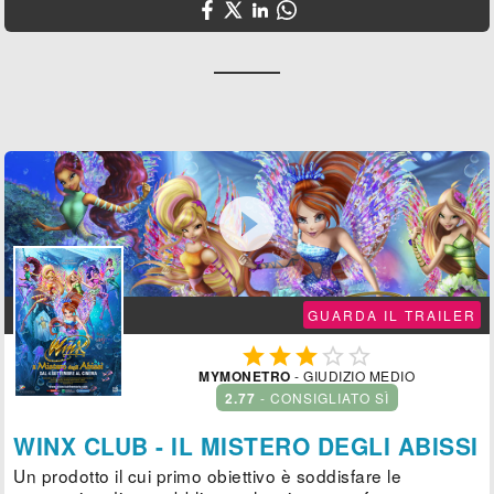

GUARDA IL TRAILER





MYMONETRO
- GIUDIZIO MEDIO
2.77
- CONSIGLIATO SÌ
WINX CLUB - IL MISTERO DEGLI ABISSI
Un prodotto il cui primo obiettivo è soddisfare le