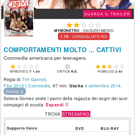
GUARDA IL TRAILER





MYMONETRO
- GIUDIZIO MEDIO
1.70
- CONSIGLIATO NO
COMPORTAMENTI MOLTO ... CATTIVI
Commedia americana per teenagers.











MYMOVIES.IT
1.00
CRITICA
N.D.
PUBBLICO
2.40
Regia di
Tim Garrick
.
Film 2013
|
Commedia
, 97 min.
Uscita
4
settembre 2014
.
Dettagli ❯
Selena Gomez veste i panni della ragazza dei sogni dei suoi
compagni di scuola.
Espandi ▽
TROVA
STREAMING
Supporto fisico
DVD
BLU-RAY