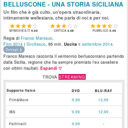
BELLUSCONE - UNA STORIA SICILIANA
Un film che è già culto, un'opera straordinaria,
intimamente wellesiana, che parla di noi e per noi.















MYMOVIES.IT
4.00
CRITICA
3.08
PUBBLICO
3.46
Regia di
Franco Maresco
.
Film 2014
|
Grottesco
, 95 min.
Uscita
4
settembre 2014
.
Dettagli ❯
Franco Maresco racconta il ventennio berlusconiano partendo
dalla Sicilia, regione che ha sempre premiato l'ex cavaliere
con ottimi risultati.
Espandi ▽
TROVA
STREAMING
Supporto fisico
DVD
BLU-RAY
Film&More
9,99
12,99
IBS
9,99
12,99
Feltrinelli
9,99
-