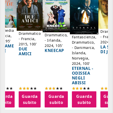
mmedia
Dramm
Drammatico
Drammatico,
rancia,
- Franc
Fantascienza,
- Francia,
- Irlanda,
17, 95'
2024, 7
Drammatico,
2015, 100'
2024, 105'
ADAME
LA SC
- Danimarca,
DUE
KNEECAP
YDE
DI JO
Islanda,
AMICI
Norvegia,
2024, 100'
ETERNAL -
ODISSEA
NEGLI
ABISSI
uarda
Guarda
Guarda
Guarda
Gua
subito
subito
subito
subito
sub