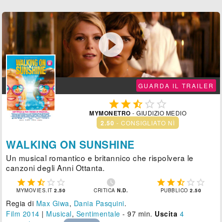

GUARDA IL TRAILER





MYMONETRO
- GIUDIZIO MEDIO
2.50
- CONSIGLIATO NÌ
WALKING ON SUNSHINE
Un musical romantico e britannico che rispolvera le
canzoni degli Anni Ottanta.











MYMOVIES.IT
2.50
CRITICA
N.D.
PUBBLICO
2.50
Regia di
Max Giwa
,
Dania Pasquini
.
Film 2014
|
Musical
,
Sentimentale
- 97 min.
Uscita
4