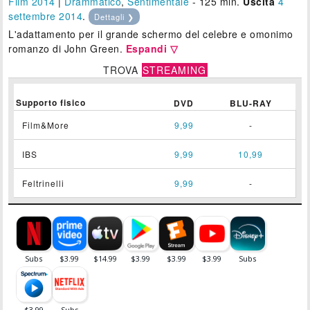
Film 2014
|
Drammatico
,
Sentimentale
- 125 min.
Uscita
4
settembre 2014
.
Dettagli ❯
L'adattamento per il grande schermo del celebre e omonimo
romanzo di John Green.
Espandi ▽
TROVA
STREAMING
Supporto fisico
DVD
BLU-RAY
Film&More
9,99
-
IBS
9,99
10,99
Feltrinelli
9,99
-