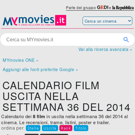
Parte del gruppo
e
Vai alla ricerca avanzata »
MYmovies ONE »
Aggiungi alle fonti preferite Google »
CALENDARIO FILM
USCITA NELLA
SETTIMANA 36 DEL 2014
Calendario dei
8 film
in uscita nella settimana 36 del 2014 al
cinema. Le recensioni, trame, listini, poster e trailer.
ordina per:
Stelle
Uscita
Rank
Titolo