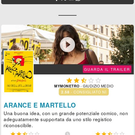

GUARDA IL TRAILER





MYMONETRO
- GIUDIZIO MEDIO
2.58
- CONSIGLIATO NÌ
ARANCE E MARTELLO
Una buona idea, con un grande potenziale comico, non
adeguatamente supportata da uno stilo registico
riconoscibile.










