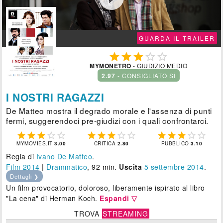
GUARDA IL TRAILER





MYMONETRO
- GIUDIZIO MEDIO
2.97
- CONSIGLIATO SÌ
I NOSTRI RAGAZZI
De Matteo mostra il degrado morale e l'assenza di punti
fermi, suggerendoci pre-giudizi con i quali confrontarci.















MYMOVIES.IT
3.00
CRITICA
2.80
PUBBLICO
3.10
Regia di
Ivano De Matteo
.
Film 2014
|
Drammatico
, 92 min.
Uscita
5
settembre 2014
.
Dettagli ❯
Un film provocatorio, doloroso, liberamente ispirato al libro
"La cena" di Herman Koch.
Espandi ▽
TROVA
STREAMING