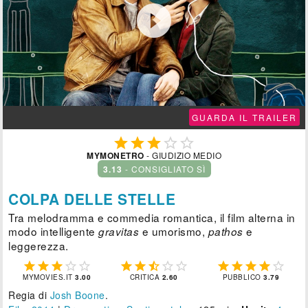

GUARDA IL TRAILER





MYMONETRO
- GIUDIZIO MEDIO
3.13
- CONSIGLIATO SÌ
COLPA DELLE STELLE
Tra melodramma e commedia romantica, il film alterna in
modo intelligente
e umorismo,
e
gravitas
pathos
leggerezza.















MYMOVIES.IT
3.00
CRITICA
2.60
PUBBLICO
3.79
Regia di
Josh Boone
.