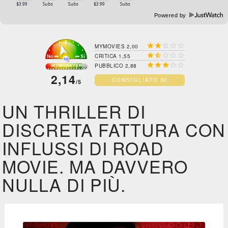
Powered by





MYMOVIES 2,00





CRITICA 1,55





PUBBLICO 2,88
2,14
CONSIGLIATO NÌ
/5
UN THRILLER DI
DISCRETA FATTURA CON
INFLUSSI DI ROAD
MOVIE. MA DAVVERO
NULLA DI PIÙ.