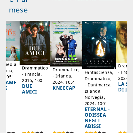
mese
mmedia
Dramm
Drammatico
Drammatico,
rancia,
- Franc
Fantascienza,
- Francia,
- Irlanda,
17, 95'
2024, 7
Drammatico,
2015, 100'
2024, 105'
ADAME
LA SC
- Danimarca,
DUE
KNEECAP
YDE
DI JO
Islanda,
AMICI
Norvegia,
2024, 100'
ETERNAL -
ODISSEA
NEGLI
ABISSI