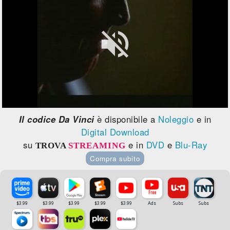

Il codice Da Vinci
è disponibile a
Noleggio
e in
Digital Download
su
e in
DVD
e
Blu-Ray
TROVA
STREAMING
Compra subito