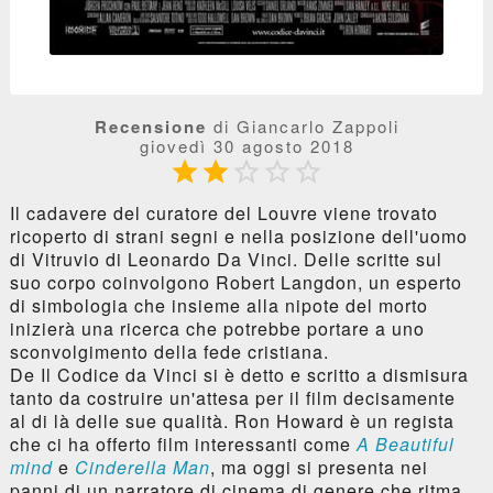
Recensione
di Giancarlo Zappoli
giovedì 30 agosto 2018





Il cadavere del curatore del Louvre viene trovato
ricoperto di strani segni e nella posizione dell'uomo
di Vitruvio di Leonardo Da Vinci. Delle scritte sul
suo corpo coinvolgono Robert Langdon, un esperto
di simbologia che insieme alla nipote del morto
inizierà una ricerca che potrebbe portare a uno
sconvolgimento della fede cristiana.
De Il Codice da Vinci si è detto e scritto a dismisura
tanto da costruire un'attesa per il film decisamente
al di là delle sue qualità. Ron Howard è un regista
che ci ha offerto film interessanti come
A Beautiful
mind
e
Cinderella Man
, ma oggi si presenta nei
panni di un narratore di cinema di genere che ritma