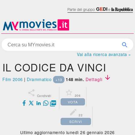
Vai alla ricerca avanzata »
IL CODICE DA VINCI

Film 2006
|
Drammatico
148 min.
Dettagli
+13


206
Condividi
VOTA


22
SCRIVI
Ultimo aggiornamento lunedì 26 gennaio 2026