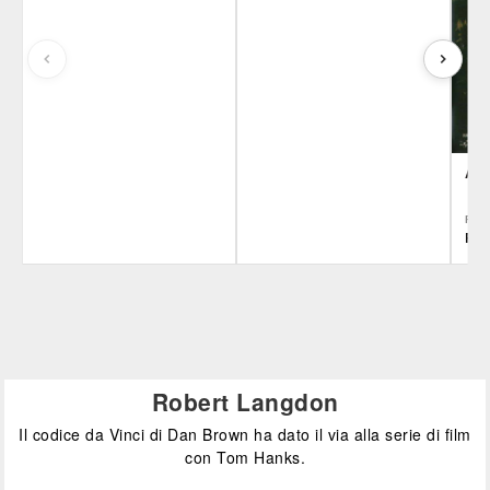
A 
REG
Ron
Film&More
Film&More
IBS
DVD
BR
DVD
BR
IBS
IBS
Felt
DVD
BR
DVD
Feltrinelli
Feltrinelli
DVD
DVD
Robert Langdon
Il codice da Vinci di Dan Brown ha dato il via alla serie di film
con Tom Hanks.