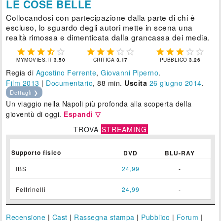
LE COSE BELLE
Collocandosi con partecipazione dalla parte di chi è
escluso, lo sguardo degli autori mette in scena una
realtà rimossa e dimenticata dalla grancassa dei media.















MYMOVIES.IT
3.50
CRITICA
3.17
PUBBLICO
3.26
Regia di
Agostino Ferrente
,
Giovanni Piperno
.
Film 2013
|
Documentario
, 88 min.
Uscita
26
giugno 2014
.
Dettagli ❯
Un viaggio nella Napoli più profonda alla scoperta della
gioventù di oggi.
Espandi ▽
TROVA
STREAMING
Supporto fisico
DVD
BLU-RAY
IBS
24,99
-
Feltrinelli
24,99
-
Recensione
|
Cast
|
Rassegna stampa
|
Pubblico
|
Forum
|