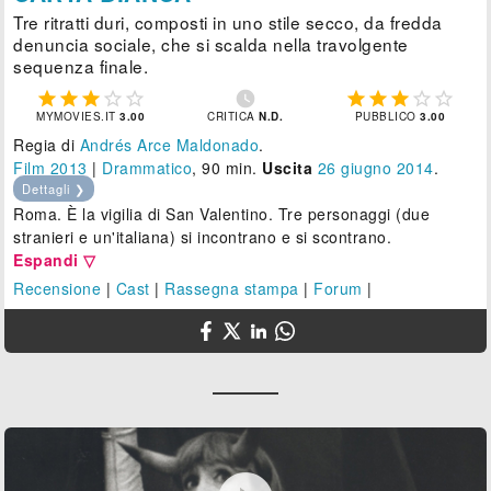
Tre ritratti duri, composti in uno stile secco, da fredda
denuncia sociale, che si scalda nella travolgente
sequenza finale.











MYMOVIES.IT
3.00
CRITICA
N.D.
PUBBLICO
3.00
Regia di
Andrés Arce Maldonado
.
Film 2013
|
Drammatico
, 90 min.
Uscita
26
giugno 2014
.
Dettagli ❯
Roma. È la vigilia di San Valentino. Tre personaggi (due
stranieri e un'italiana) si incontrano e si scontrano.
Espandi ▽
Recensione
|
Cast
|
Rassegna stampa
|
Forum
|