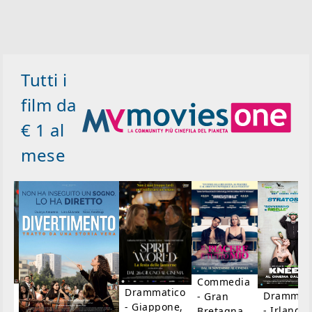
Tutti i
film da
€ 1 al
mese
Commedia
ico
Drammatico
Drammati
- Gran
- Giappone,
- Irlanda,
Bretagna,