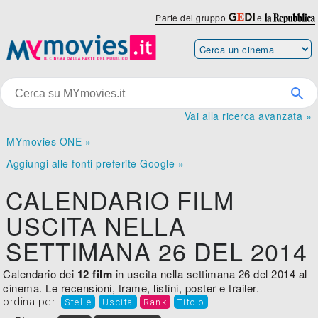
Parte del gruppo
e
Vai alla ricerca avanzata »
MYmovies ONE »
Aggiungi alle fonti preferite Google »
CALENDARIO FILM
USCITA NELLA
SETTIMANA 26 DEL 2014
Calendario dei
12 film
in uscita nella settimana 26 del 2014 al
cinema. Le recensioni, trame, listini, poster e trailer.
ordina per:
Stelle
Uscita
Rank
Titolo