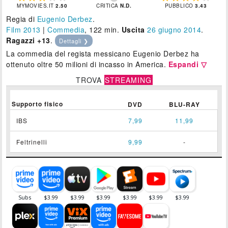
MYMOVIES.IT
2.50
CRITICA
N.D.
PUBBLICO
3.43
Regia di
Eugenio Derbez
.
Film 2013
|
Commedia
, 122 min.
Uscita
26
giugno 2014
.
Ragazzi +13
.
Dettagli ❯
La commedia del regista messicano Eugenio Derbez ha
ottenuto oltre 50 milioni di incasso in America.
Espandi ▽
TROVA
STREAMING
Supporto fisico
DVD
BLU-RAY
IBS
7,99
11,99
Feltrinelli
9,99
-