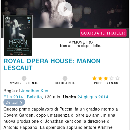

GUARDA IL TRAILER
MYMONETRO
Non ancora disponibile.
ROYAL OPERA HOUSE: MANON
LESCAUT







MYMOVIES.IT
N.D.
CRITICA
N.D.
PUBBLICO
3.00
Regia di
Jonathan Kent
.
Film 2014
|
Balletto
, 130 min.
Uscita
24
giugno 2014
.
Dettagli ❯
Questo primo capolavoro di Puccini fa un gradito ritorno a
Covent Garden, dopo un'assenza di oltre 20 anni, in una
nuova produzione di Jonathan kent con la direzione di
Antonio Pappano. La splendida soprano lettore Kristine