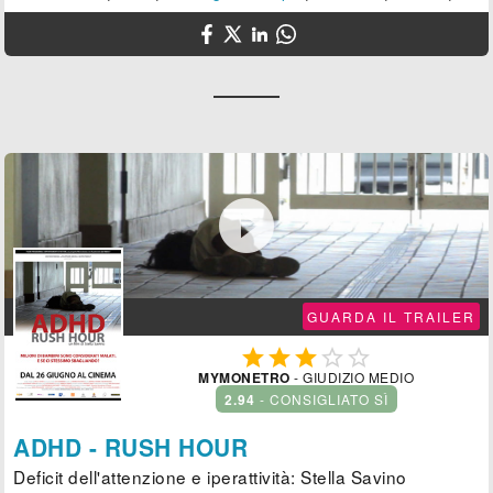

GUARDA IL TRAILER





MYMONETRO
- GIUDIZIO MEDIO
2.94
- CONSIGLIATO SÌ
ADHD - RUSH HOUR
Deficit dell'attenzione e iperattività: Stella Savino