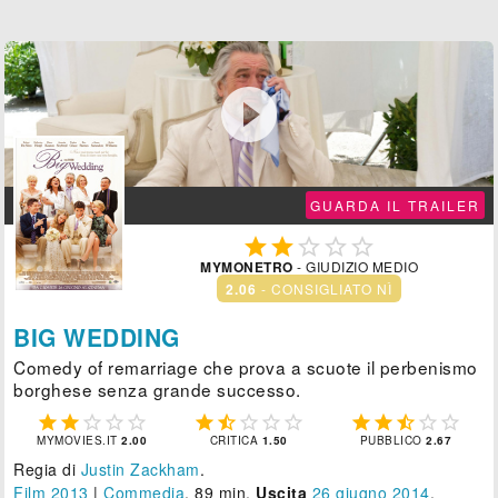

GUARDA IL TRAILER





MYMONETRO
- GIUDIZIO MEDIO
2.06
- CONSIGLIATO NÌ
BIG WEDDING
Comedy of remarriage che prova a scuote il perbenismo
borghese senza grande successo.















MYMOVIES.IT
2.00
CRITICA
1.50
PUBBLICO
2.67
Regia di
Justin Zackham
.
Film 2013
|
Commedia
, 89 min.
Uscita
26
giugno 2014
.