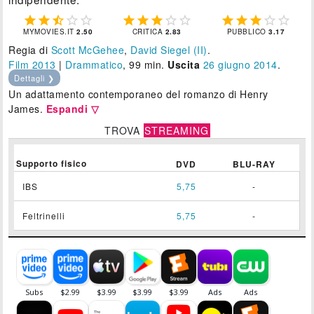















MYMOVIES.IT
2.50
CRITICA
2.83
PUBBLICO
3.17
Regia di
Scott McGehee
,
David Siegel (II)
.
Film 2013
|
Drammatico
, 99 min.
Uscita
26
giugno 2014
.
Dettagli ❯
Un adattamento contemporaneo del romanzo di Henry
James.
Espandi ▽
TROVA
STREAMING
Supporto fisico
DVD
BLU-RAY
IBS
5,75
-
Feltrinelli
5,75
-