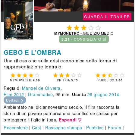
GUARDA IL TRAILER





MYMONETRO
- GIUDIZIO MEDIO
3.21
- CONSIGLIATO SÌ
GEBO E L'OMBRA
Una riflessione sulla crisi economica sotto forma di
rappresentazione teatrale.















MYMOVIES.IT
4.00
CRITICA
3.13
PUBBLICO
2.50
Regia di
Manoel de Oliveira
.
Film 2012
|
Drammatico
, 95 min.
Uscita
26
giugno 2014
.
Dettagli ❯
Ambientato nel diciannovesimo secolo, il film racconta la
storia di un povero patriarca che sacrificò se stesso per
proteggere il figlio in fuga.
Espandi ▽
Recensione
|
Cast
|
Rassegna stampa
|
Pubblico
|
Forum
|