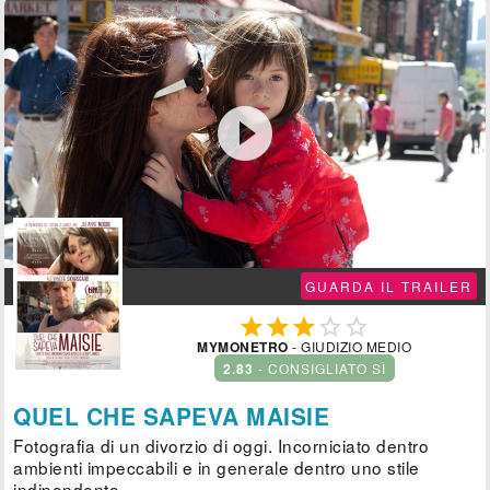

GUARDA IL TRAILER





MYMONETRO
- GIUDIZIO MEDIO
2.83
- CONSIGLIATO SÌ
QUEL CHE SAPEVA MAISIE
Fotografia di un divorzio di oggi. Incorniciato dentro
ambienti impeccabili e in generale dentro uno stile
indipendente.