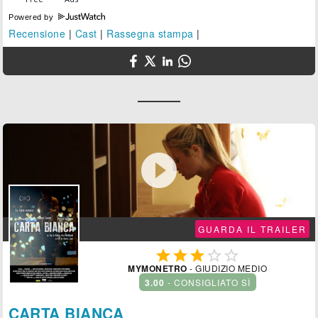
Powered by
Recensione
|
Cast
|
Rassegna stampa
|

GUARDA IL TRAILER





MYMONETRO
- GIUDIZIO MEDIO
3.00
- CONSIGLIATO SÌ
CARTA BIANCA