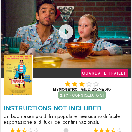

GUARDA IL TRAILER





MYMONETRO
- GIUDIZIO MEDIO
2.97
- CONSIGLIATO SÌ
INSTRUCTIONS NOT INCLUDED
Un buon esempio di film popolare messicano di facile
esportazione al di fuori dei confini nazionali.










