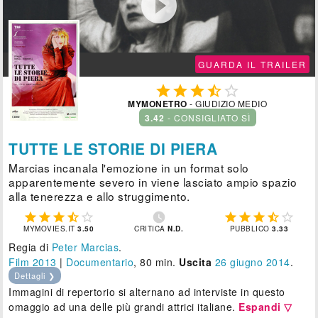

GUARDA IL TRAILER





MYMONETRO
- GIUDIZIO MEDIO
3.42
- CONSIGLIATO SÌ
TUTTE LE STORIE DI PIERA
Marcias incanala l'emozione in un format solo
apparentemente severo in viene lasciato ampio spazio
alla tenerezza e allo struggimento.











MYMOVIES.IT
3.50
CRITICA
N.D.
PUBBLICO
3.33
Regia di
Peter Marcias
.
Film 2013
|
Documentario
, 80 min.
Uscita
26
giugno 2014
.
Dettagli ❯
Immagini di repertorio si alternano ad interviste in questo
omaggio ad una delle più grandi attrici italiane.
Espandi ▽