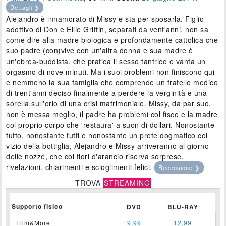
Dettagli ❯
Alejandro è innamorato di Missy e sta per sposarla. Figlio
adottivo di Don e Ellie Griffin, separati da vent'anni, non sa
come dire alla madre biologica e profondamente cattolica che
suo padre (con)vive con un'altra donna e sua madre è
un'ebrea-buddista, che pratica il sesso tantrico e vanta un
orgasmo di nove minuti. Ma i suoi problemi non finiscono qui
e nemmeno la sua famiglia che comprende un fratello medico
di trent'anni deciso finalmente a perdere la verginità e una
sorella sull'orlo di una crisi matrimoniale. Missy, da par suo,
non è messa meglio, il padre ha problemi col fisco e la madre
col proprio corpo che 'restaura' a suon di dollari. Nonostante
tutto, nonostante tutti e nonostante un prete dogmatico col
vizio della bottiglia, Alejandro e Missy arriveranno al giorno
delle nozze, che coi fiori d'arancio riserva sorprese,
rivelazioni, chiarimenti e scioglimenti felici.
Recensione ❯
TROVA
STREAMING
Supporto fisico
DVD
BLU-RAY
Film&More
9,99
12,99