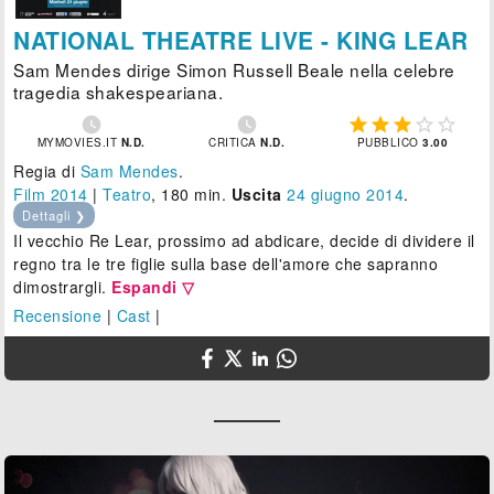
NATIONAL THEATRE LIVE - KING LEAR
Sam Mendes dirige Simon Russell Beale nella celebre
tragedia shakespeariana.







MYMOVIES.IT
N.D.
CRITICA
N.D.
PUBBLICO
3.00
Regia di
Sam Mendes
.
Film 2014
|
Teatro
, 180 min.
Uscita
24
giugno 2014
.
Dettagli ❯
Il vecchio Re Lear, prossimo ad abdicare, decide di dividere il
regno tra le tre figlie sulla base dell'amore che sapranno
dimostrargli.
Espandi ▽
Recensione
|
Cast
|