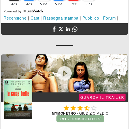
Powered by
Recensione
|
Cast
|
Rassegna stampa
|
Pubblico
|
Forum
|

GUARDA IL TRAILER





MYMONETRO
- GIUDIZIO MEDIO
3.31
- CONSIGLIATO SÌ