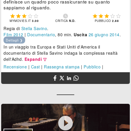
definisce un quadro poco rassicurante su quanto
sappiamo al riguardo.











MYMOVIES.IT
3.00
CRITICA
N.D.
PUBBLICO
2.88
Regia di
Stella Savino
.
Film 2012
|
Documentario
, 80 min.
Uscita
26
giugno 2014
.
Dettagli ❯
In un viaggio tra Europa e Stati Uniti d'America il
documentario di Stella Savino indaga la complessa realtà
dell'Adhd.
Espandi ▽
Recensione
|
Cast
|
Rassegna stampa
|
Pubblico
|
