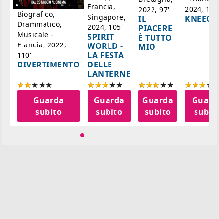
'
Francia,
2024, 105
2022, 97'
Biografico,
Singapore,
KNEECA
IL
Drammatico,
2024, 105'
PIACERE
Musicale -
SPIRIT
È TUTTO
Francia, 2022,
WORLD -
MIO
LA FESTA
110'
DELLE
DIVERTIMENTO
LANTERNE
a
Guarda
Guarda
Guarda
Guard
o
subito
subito
subito
subit