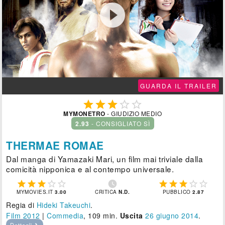

GUARDA IL TRAILER





MYMONETRO
- GIUDIZIO MEDIO
2.93
- CONSIGLIATO SÌ
THERMAE ROMAE
Dal manga di Yamazaki Mari, un film mai triviale dalla
comicità nipponica e al contempo universale.











MYMOVIES.IT
3.00
CRITICA
N.D.
PUBBLICO
2.87
Regia di
Hideki Takeuchi
.
Film 2012
|
Commedia
, 109 min.
Uscita
26
giugno 2014
.
Dettagli ❯