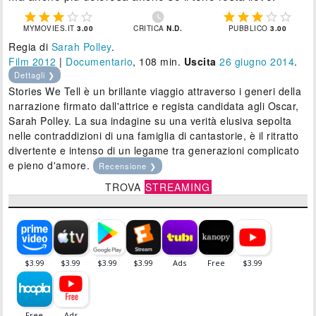











MYMOVIES.IT
3.00
CRITICA
N.D.
PUBBLICO
3.00
Regia di
Sarah Polley
.
Film 2012
|
Documentario
, 108 min.
Uscita
26
giugno 2014
.
Dettagli ❯
Stories We Tell è un brillante viaggio attraverso i generi della
narrazione firmato dall'attrice e regista candidata agli Oscar,
Sarah Polley. La sua indagine su una verità elusiva sepolta
nelle contraddizioni di una famiglia di cantastorie, è il ritratto
divertente e intenso di un legame tra generazioni complicato
e pieno d'amore.
Recensione ❯
TROVA
STREAMING