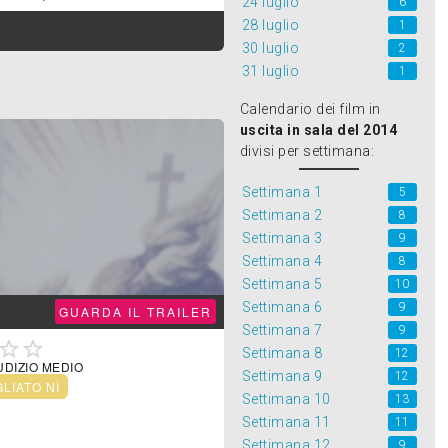
24 luglio
6
28 luglio
1
30 luglio
2
31 luglio
1
Calendario dei film in
uscita in sala del 2014
divisi per settimana:
Settimana 1
5
Settimana 2
8
Settimana 3
9
Settimana 4
8
Settimana 5
10
Settimana 6
9
GUARDA IL TRAILER
Settimana 7
9


Settimana 8
12
UDIZIO MEDIO
Settimana 9
12
GLIATO NÌ
Settimana 10
13
Settimana 11
11
Settimana 12
9