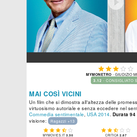






MYMONETRO
- GIUDIZIO 
3.12
- CONSIGLIATO 
MAI COSÌ VICINI
Un film che si dimostra all'altezza delle promes
virtuosismo autoriale e senza eccedere nel sen
Commedia sentimentale
,
USA
2014
.
Durata 94 
visione:
Ragazzi +13










MYMOVIES.IT
3.50
CRITICA
2.67