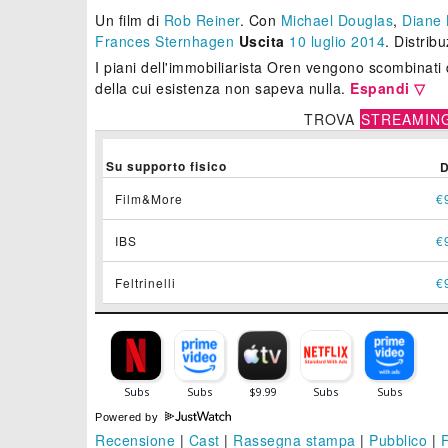
Un film di
Rob Reiner
.
Con
Michael Douglas
,
Diane 
Frances Sternhagen
Uscita
10
luglio 2014
. Distrib
I piani dell'immobiliarista Oren vengono scombinati da
della cui esistenza non sapeva nulla.
Espandi ▽
TROVA
STREAMIN
Su supporto fisico
Film&More
€
IBS
€
Feltrinelli
€
Powered by
Recensione
|
Cast
|
Rassegna stampa
|
Pubblico
|