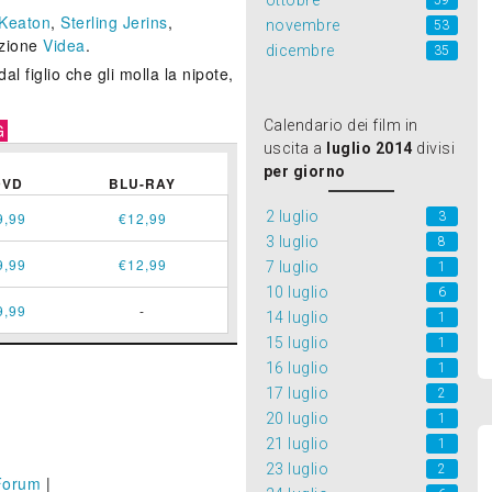
ottobre
59
Keaton
,
Sterling Jerins
,
novembre
53
uzione
Videa
.
dicembre
35
l figlio che gli molla la nipote,
Calendario dei film in
G
uscita a
luglio 2014
divisi
per giorno
DVD
BLU-RAY
2 luglio
3
9,99
€12,99
3 luglio
8
9,99
€12,99
7 luglio
1
10 luglio
6
9,99
-
14 luglio
1
15 luglio
1
16 luglio
1
17 luglio
2
20 luglio
1
21 luglio
1
23 luglio
2
Forum
|