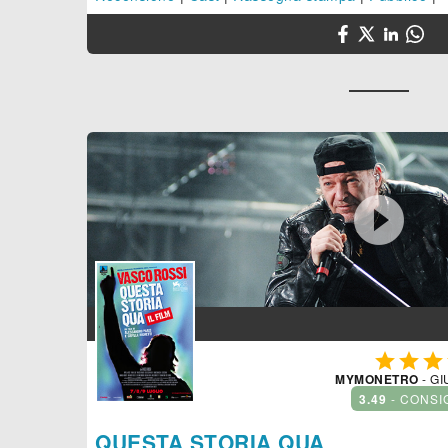




MYMONETRO
- GI
3.49
- CONSI
QUESTA STORIA QUA