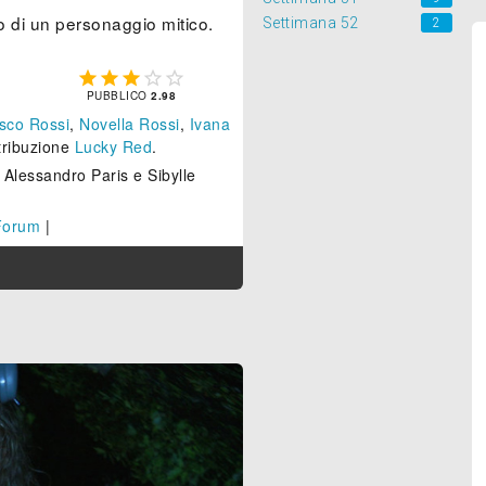
o di un personaggio mitico.
Settimana 52
2





PUBBLICO
2.98
sco Rossi
,
Novella Rossi
,
Ivana
stribuzione
Lucky Red
.
a Alessandro Paris e Sibylle
Forum
|