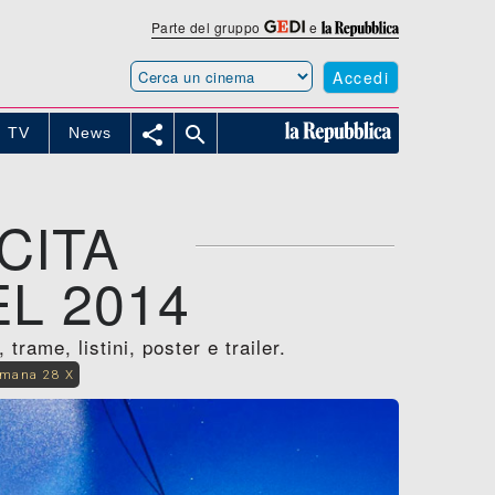
Parte del gruppo
e
Accedi


TV
News
CITA
L 2014
rame, listini, poster e trailer.
imana 28 X