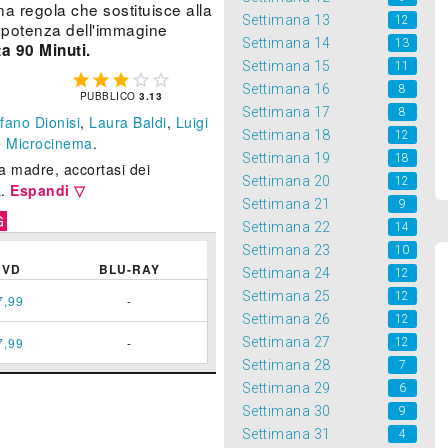
 regola che sostituisce alla
Settimana 13
12
a potenza dell'immagine
Settimana 14
13
a 90 Minuti.
Settimana 15
11





Settimana 16
8
PUBBLICO
3.13
Settimana 17
8
fano Dionisi
,
Laura Baldi
,
Luigi
Settimana 18
12
e
Microcinema
.
Settimana 19
18
a madre, accortasi dei
Settimana 20
12
a.
Espandi ▽
Settimana 21
9
G
Settimana 22
14
Settimana 23
10
DVD
BLU-RAY
Settimana 24
12
Settimana 25
12
7,99
-
Settimana 26
12
7,99
-
Settimana 27
12
Settimana 28
7
Settimana 29
6
Settimana 30
9
Settimana 31
4