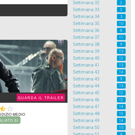
Settimana 32
2
Settimana 33
2
Settimana 34
3
Settimana 35
10
Settimana 36
8
Settimana 37
11
Settimana 38
9
Settimana 39
13
Settimana 40
12
Settimana 41
13
Settimana 42
14
Settimana 43
9
Settimana 44
13
Settimana 45
12
GUARDA IL TRAILER
Settimana 46
12
Settimana 47
14


Settimana 48
15
UDIZIO MEDIO
GLIATO SÌ
Settimana 49
14
Settimana 50
10
Settimana 51
9