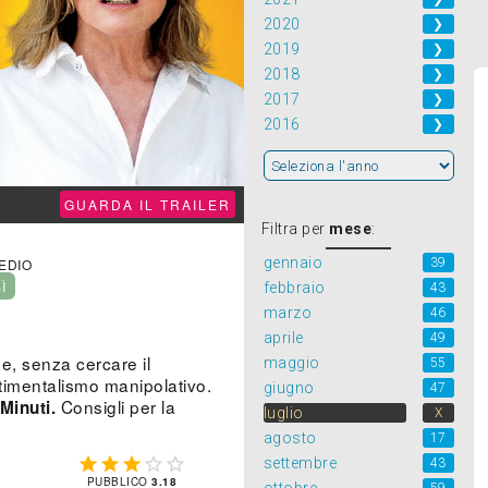
2020
❯
2019
❯
2018
❯
2017
❯
2016
❯
GUARDA IL TRAILER
Filtra per
mese
:
gennaio
39
MEDIO
SÌ
febbraio
43
marzo
46
aprile
49
se, senza cercare il
maggio
55
timentalismo manipolativo.
giugno
47
Consigli per la
Minuti.
luglio
X
agosto
17





settembre
43
PUBBLICO
3.18