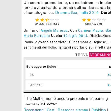
Un esordio promettente, un melodramma in piena
forza evocativa della prosa dell'autrice sarda l
cinematografica.
Drammatico
,
Italia
2014
.
Durat










MYMOVIES.IT
2.50
CRITICA
2.00
Un film di
Angelo Maresca
.
Con
Carmen Maura
,
Ste
Maria Burruano
Uscita
10
luglio 2014
. Distribuzion
Paulo, giovane sacerdote, si innamora di Agnese. L
sentimenti del figlio, tenta di riportarlo sulla retta vi
TROVA
STREAMIN
Su supporto fisico
IBS
€
Feltrinelli
€
Powered by
Recensione
|
Cast
|
Rassegna stampa
|
Pubblico
|