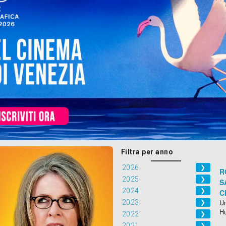
Filtra per anno
2026
❯
R
2025
❯
S
2024
❯
C
2023
Un
❯
H
2022
❯
2021
❯