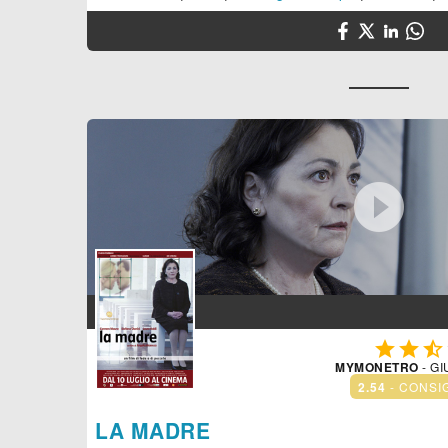




MYMONETRO
- GI
2.54
- CONSI
LA MADRE