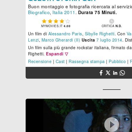
Buon montaggio e fotografia ricercata al servizi
Biografico
,
Italia
2011
.
Durata 75 Minuti.






MYMOVIES.IT
4.00
CRITICA
N.D.
Un film di
Alessandro Paris
,
Sibylle Righetti
.
Con
Va
Lenzi
,
Marco Gherardi (II)
Uscita
7
luglio 2014
. Di
Un film sulla più grande rockstar italiana, firmato d
Righetti.
Espandi ▽
Recensione
|
Cast
|
Rassegna stampa
|
Pubblico
|
