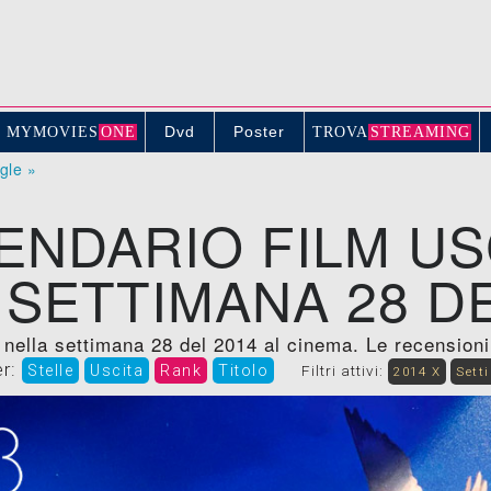
Dvd
Poster
MYMOVIE
S
ONE
TROV
A
STREAMING
ogle »
ENDARIO FILM US
 SETTIMANA 28 DE
 nella settimana 28 del 2014 al cinema. Le recensioni, t
er:
Stelle
Uscita
Rank
Titolo
Filtri attivi:
2014 X
Sett