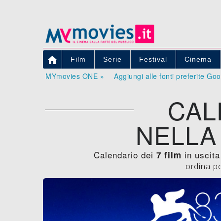

Film
Serie
Festival
Cinema
MYmovies ONE »
Aggiungi alle fonti preferite Go
CAL
NELLA
Calendario dei
in uscita
7 film
ordina p