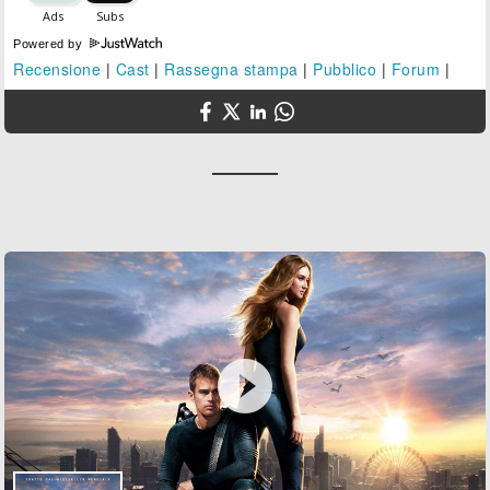
Powered by
Recensione
|
Cast
|
Rassegna stampa
|
Pubblico
|
Forum
|
