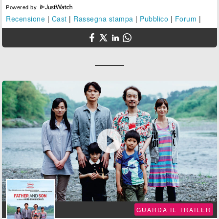
Powered by
Recensione
|
Cast
|
Rassegna stampa
|
Pubblico
|
Forum
|

GUARDA IL TRAILER