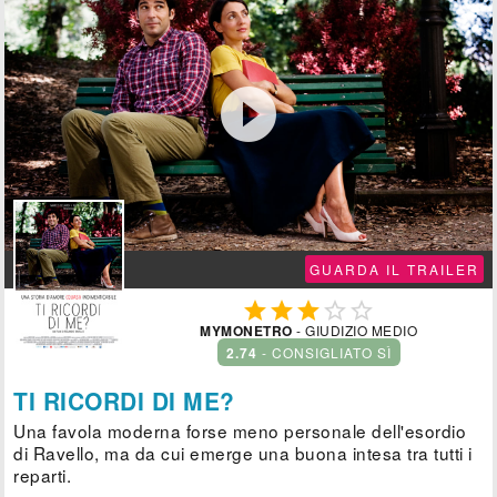

GUARDA IL TRAILER





MYMONETRO
- GIUDIZIO MEDIO
2.74
- CONSIGLIATO SÌ
TI RICORDI DI ME?
Una favola moderna forse meno personale dell'esordio
di Ravello, ma da cui emerge una buona intesa tra tutti i
reparti.