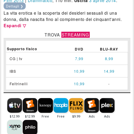
Film 2013
|
Drammatico
, 110 min.
Uscita
3
aprile 2014
.
Dettagli ❯
La vita erotica e la scoperta dei desideri sessuali di una
donna, dalla nascita fino al compimento dei cinquant'anni.
Espandi ▽
TROVA
STREAMING
Supporto fisico
DVD
BLU-RAY
CG | tv
7,99
8,99
IBS
10,99
14,99
Feltrinelli
10,99
-