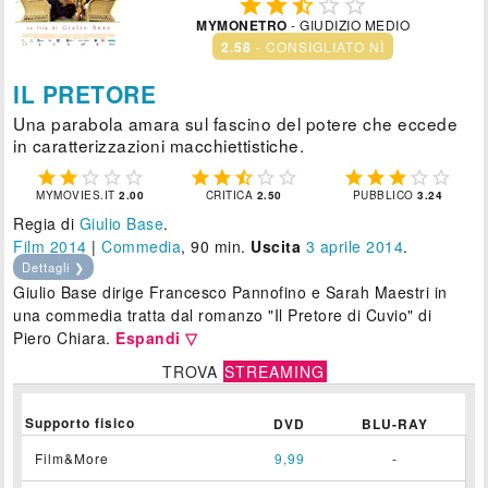





MYMONETRO
- GIUDIZIO MEDIO
2.58
- CONSIGLIATO NÌ
IL PRETORE
Una parabola amara sul fascino del potere che eccede
in caratterizzazioni macchiettistiche.















MYMOVIES.IT
2.00
CRITICA
2.50
PUBBLICO
3.24
Regia di
Giulio Base
.
Film 2014
|
Commedia
, 90 min.
Uscita
3
aprile 2014
.
Dettagli ❯
Giulio Base dirige Francesco Pannofino e Sarah Maestri in
una commedia tratta dal romanzo "Il Pretore di Cuvio" di
Piero Chiara.
Espandi ▽
TROVA
STREAMING
Supporto fisico
DVD
BLU-RAY
Film&More
9,99
-