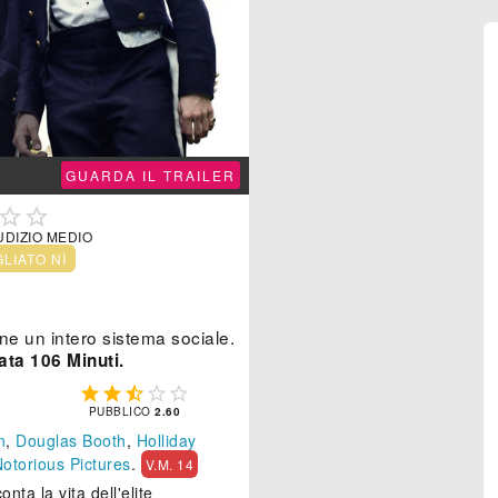
GUARDA IL TRAILER


UDIZIO MEDIO
GLIATO NÌ
ne un intero sistema sociale.
ata 106 Minuti.





PUBBLICO
2.60
n
,
Douglas Booth
,
Holliday
otorious Pictures
.
V.M. 14
nta la vita dell'elite