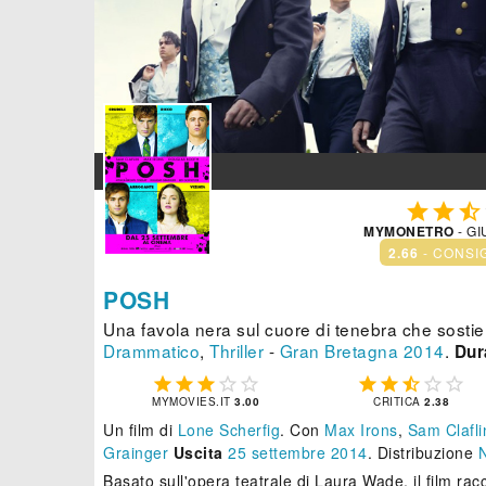



MYMONETRO
- GI
2.66
- CONSI
POSH
Una favola nera sul cuore di tenebra che sostie
Drammatico
,
Thriller
-
Gran Bretagna
2014
.
Dur










MYMOVIES.IT
3.00
CRITICA
2.38
Un film di
Lone Scherfig
.
Con
Max Irons
,
Sam Clafli
Grainger
Uscita
25
settembre 2014
. Distribuzione
N
Basato sull'opera teatrale di Laura Wade, il film racco