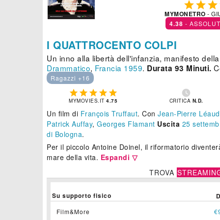



MYMONETRO
- GI
4.38
- ASSOLU
I QUATTROCENTO COLPI
Un inno alla libertà dell'infanzia, manifesto del
Drammatico
,
Francia
1959
.
Co
Durata 93 Minuti.
Ragazzi +16






MYMOVIES.IT
4.75
CRITICA
N.D.
Un film di
François Truffaut
.
Con
Jean-Pierre Léaud
Patrick Auffay
,
Georges Flamant
Uscita
25
settemb
di Bologna
.
Per il piccolo Antoine Doinel, il riformatorio diventerà
mare della vita.
Espandi ▽
TROVA
STREAMIN
Su supporto fisico
Film&More
€