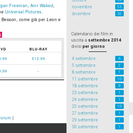
ottobre
59
gan Freeman
,
Amr Waked
,
novembre
53
one
Universal Pictures
.
dicembre
35
uc Besson, come già per
Leon
e
Calendario dei film in
G
uscita a
settembre 2014
divisi
per giorno
DVD
BLU-RAY
9,99
€12,99
4 settembre
6
5 settembre
2
9,99
-
8 settembre
1
11 settembre
10
18 settembre
9
23 settembre
1
24 settembre
1
25 settembre
10
27 settembre
1
Forum
|
29 settembre
1
30 settembre
1