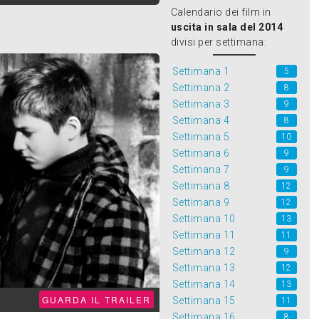
Calendario dei film in
uscita in sala del 2014
divisi per settimana:
Settimana 1
5
Settimana 2
8
Settimana 3
9
Settimana 4
8
Settimana 5
10
Settimana 6
9
Settimana 7
9
Settimana 8
12
Settimana 9
12
Settimana 10
13
Settimana 11
11
Settimana 12
9
Settimana 13
12
Settimana 14
13
GUARDA IL TRAILER
Settimana 15
11
Settimana 16
8