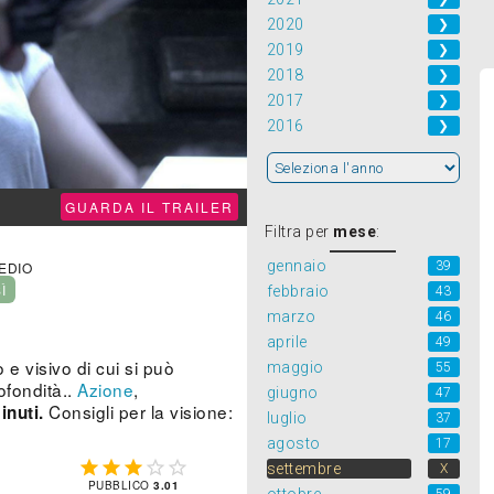
2020
❯
2019
❯
2018
❯
2017
❯
2016
❯
GUARDA IL TRAILER
Filtra per
mese
:
gennaio
39
MEDIO
SÌ
febbraio
43
marzo
46
aprile
49
 e visivo di cui si può
maggio
55
ofondità..
Azione
,
giugno
47
Consigli per la visione:
inuti.
luglio
37
agosto
17





settembre
X
PUBBLICO
3.01