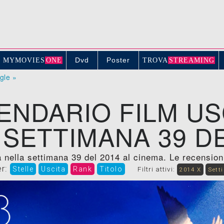
Dvd
Poster
MYMOVIE
S
ONE
TROV
A
STREAMING
ogle »
ENDARIO FILM US
 SETTIMANA 39 DE
 nella settimana 39 del 2014 al cinema. Le recensioni, 
er:
Stelle
Uscita
Rank
Titolo
Filtri attivi:
2014 X
Sett