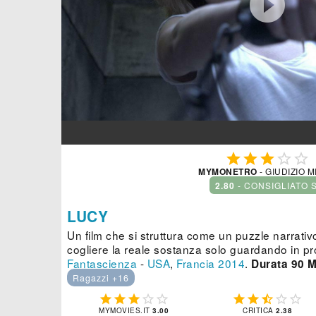






MYMONETRO
- GIUDIZIO 
2.80
- CONSIGLIATO 
LUCY
Un film che si struttura come un puzzle narrativo
cogliere la reale sostanza solo guardando in pr
Fantascienza
-
USA
,
Francia
2014
.
Durata 90 M
Ragazzi +16










MYMOVIES.IT
3.00
CRITICA
2.38