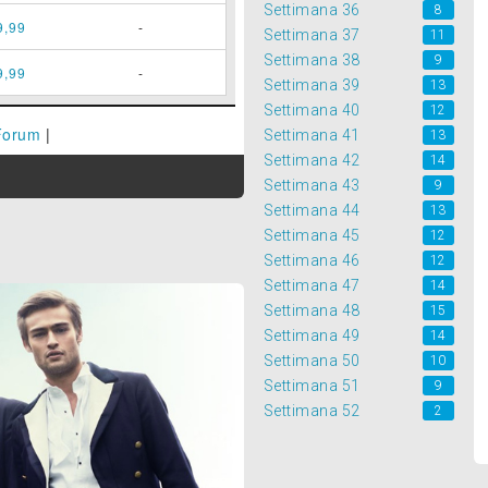
Settimana 36
8
9,99
-
Settimana 37
11
Settimana 38
9
9,99
-
Settimana 39
13
Settimana 40
12
Forum
|
Settimana 41
13
Settimana 42
14
Settimana 43
9
Settimana 44
13
Settimana 45
12
Settimana 46
12
Settimana 47
14
Settimana 48
15
Settimana 49
14
Settimana 50
10
Settimana 51
9
Settimana 52
2