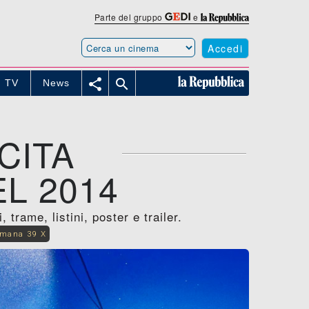
Parte del gruppo
e
Accedi


TV
News
CITA
L 2014
trame, listini, poster e trailer.
imana 39 X