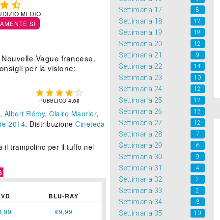


Settimana 17
8
UDIZIO MEDIO
Settimana 18
12
TAMENTE SÌ
Settimana 19
18
Settimana 20
12
Settimana 21
9
la Nouvelle Vague francese.
Settimana 22
nsigli per la visione:
14
Settimana 23
10
Settimana 24
12





Settimana 25
12
PUBBLICO
4.00
Settimana 26
12
,
Albert Rémy
,
Claire Maurier
,
Settimana 27
re 2014
. Distribuzione
Cineteca
12
Settimana 28
7
Settimana 29
6
 il trampolino per il tuffo nel
Settimana 30
9
Settimana 31
4
G
Settimana 32
2
Settimana 33
2
DVD
BLU-RAY
Settimana 34
3
9,99
€9,99
Settimana 35
10