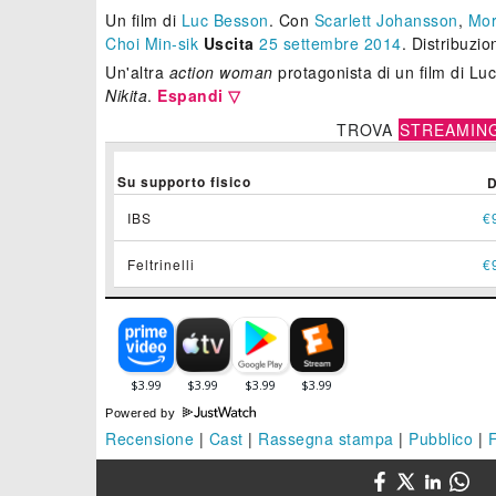
Un film di
Luc Besson
.
Con
Scarlett Johansson
,
Mor
Choi Min-sik
Uscita
25
settembre 2014
. Distribuzi
Un'altra
action woman
protagonista di un film di L
Nikita
.
Espandi ▽
TROVA
STREAMIN
Su supporto fisico
IBS
€
Feltrinelli
€
Powered by
Recensione
|
Cast
|
Rassegna stampa
|
Pubblico
|