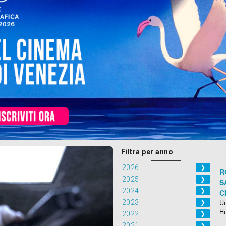
Filtra per anno
2026
❯
R
2025
❯
S
2024
❯
C
2023
Un
❯
H
2022
❯
2021
❯