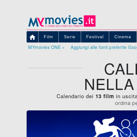

Film
Serie
Festival
Cinema
MYmovies ONE »
Aggiungi alle fonti preferite Go
CAL
NELLA
Calendario dei
in uscita
13 film
ordina p