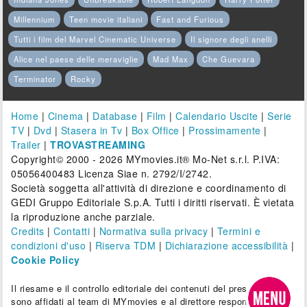
Millennium
Teen movie italiani
Fast and Furious
Tutti i film del Marvel Cinematic Universe
Il signore degli anelli
Alice nel paese delle meraviglie
Mad Max
Che Guevara
Terminator
Rocky
Home
|
Cinema
|
Database
|
Film
|
Calendario Uscite
|
Serie
TV
|
Dvd
|
Stasera in Tv
|
Box Office
|
Prossimamente
|
Trailer
|
TROVASTREAMING
Copyright© 2000 - 2026 MYmovies.it® Mo-Net s.r.l. P.IVA:
05056400483 Licenza Siae n. 2792/I/2742.
Società soggetta all'attività di direzione e coordinamento di
GEDI Gruppo Editoriale S.p.A. Tutti i diritti riservati. È vietata
la riproduzione anche parziale.
Credits
|
Contatti
|
Normativa sulla privacy
|
Termini e
condizioni d'uso
|
Riserva TDM
|
Dichiarazione accessibilità
|
Cookie Policy
Il riesame e il controllo editoriale dei contenuti del presente sito
sono affidati al team di MYmovies e al direttore responsabile.