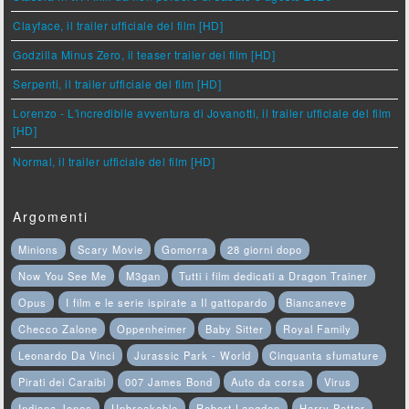
Clayface, il trailer ufficiale del film [HD]
Godzilla Minus Zero, il teaser trailer del film [HD]
Serpenti, il trailer ufficiale del film [HD]
Lorenzo - L'incredibile avventura di Jovanotti, il trailer ufficiale del film
[HD]
Normal, il trailer ufficiale del film [HD]
Argomenti
Minions
Scary Movie
Gomorra
28 giorni dopo
Now You See Me
M3gan
Tutti i film dedicati a Dragon Trainer
Opus
I film e le serie ispirate a Il gattopardo
Biancaneve
Checco Zalone
Oppenheimer
Baby Sitter
Royal Family
Leonardo Da Vinci
Jurassic Park - World
Cinquanta sfumature
Pirati dei Caraibi
007 James Bond
Auto da corsa
Virus
Indiana Jones
Unbreakable
Robert Langdon
Harry Potter