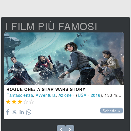
I FILM PIÙ FAMOSI
ROGUE ONE: A STAR WARS STORY
Fantascienza
,
Avventura
,
Azione
- (
USA
-
2016
), 133 min.





Scheda »