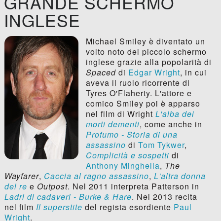
GRANDE SCHERMO
INGLESE
Michael Smiley è diventato un
volto noto del piccolo schermo
inglese grazie alla popolarità di
Spaced
di
Edgar Wright
, in cui
aveva il ruolo ricorrente di
Tyres O'Flaherty. L'attore e
comico Smiley poi è apparso
nel film di Wright
L'alba dei
morti dementi
, come anche in
Profumo - Storia di una
assassino
di
Tom Tykwer
,
Complicità e sospetti
di
Anthony Minghella
,
The
Wayfarer
,
Caccia al ragno assassino
,
L'altra donna
del re
e
Outpost
. Nel 2011 interpreta Patterson in
Ladri di cadaveri - Burke & Hare
. Nel 2013 recita
nel film
Il superstite
del regista esordiente
Paul
Wright
.