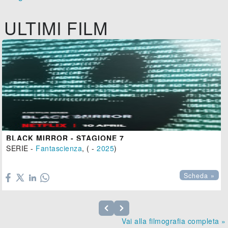
ULTIMI FILM
BLACK MIRROR - STAGIONE 7
SERIE -
Fantascienza
, ( -
2025
)

Scheda »
Vai alla filmografia completa »