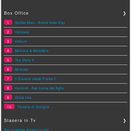
Box Office
❯
1
Spider-Man - Brand New Day
2
Odissea
3
Hokum
4
Minions & Monsters
5
Toy Story 5
6
Michael
7
Il Diavolo veste Prada 2
8
Hamnet - Nel nome del figlio
9
Gioia mia
10
Terapia di famiglia
Stasera in Tv
❯
Per qualche dollaro in più