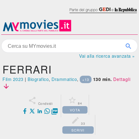
Vai alla ricerca avanzata »
FERRARI
Film 2023
|
Biografico
,
Drammatico
,
130 min.
Dettagli
+13



84
Condividi
VOTA


33
SCRIVI