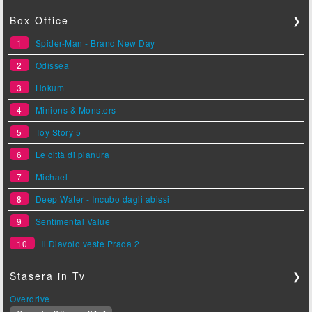
Box Office
❯
1
Spider-Man - Brand New Day
2
Odissea
3
Hokum
4
Minions & Monsters
5
Toy Story 5
6
Le città di pianura
7
Michael
8
Deep Water - Incubo dagli abissi
9
Sentimental Value
10
Il Diavolo veste Prada 2
Stasera in Tv
❯
Overdrive