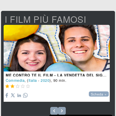
I FILM PIÙ FAMOSI
ME CONTRO TE IL FILM - LA VENDETTA DEL SIGNOR S
Commedia
, (
Italia
-
2020
), 90 min.





Scheda »