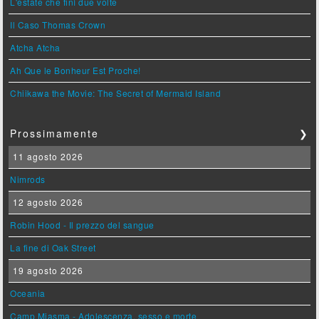
L'estate che finì due volte
Il Caso Thomas Crown
Atcha Atcha
Ah Que le Bonheur Est Proche!
Chiikawa the Movie: The Secret of Mermaid Island
Prossimamente
❯
11 agosto 2026
Nimrods
12 agosto 2026
Robin Hood - Il prezzo del sangue
La fine di Oak Street
19 agosto 2026
Oceania
Camp Miasma - Adolescenza, sesso e morte