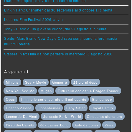
Queen Budapest, dal 7 all'11 ottobre al cinema
Linkin Park: Unshatter, dal 30 settembre al 3 ottobre al cinema
Locarno Film Festival 2026, al via
Tony - Diario di un giovane cuoco, dal 27 agosto al cinema
Spider-Man: Brand New Day e Odissea continuano la loro marcia
multimilionaria
Stasera in tv: i film da non perdere di mercoledì 5 agosto 2026
Argomenti
Minions
Scary Movie
Gomorra
28 giorni dopo
Now You See Me
M3gan
Tutti i film dedicati a Dragon Trainer
Opus
I film e le serie ispirate a Il gattopardo
Biancaneve
Checco Zalone
Oppenheimer
Baby Sitter
Royal Family
Leonardo Da Vinci
Jurassic Park - World
Cinquanta sfumature
Pirati dei Caraibi
007 James Bond
Auto da corsa
Virus