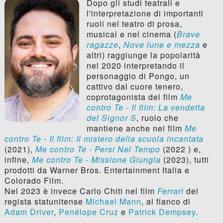
Dopo gli studi teatrali e
l'interpretazione di importanti
ruoli nel teatro di prosa,
musical e nel cinema (
Brave
ragazze
,
Nove lune e mezza
e
altri) raggiunge la popolarità
nel 2020 interpretando il
personaggio di Pongo, un
cattivo dal cuore tenero,
coprotagonista del film
Me
contro Te - Il film: La vendetta
del Signor S
, ruolo che
mantiene anche nei film
Me
contro Te - Il film: Il mistero della scuola incantata
(2021),
Me contro Te - Persi Nel Tempo
(2022 ) e,
infine,
Me contro Te - Missione Giungla
(2023), tutti
prodotti da Warner Bros. Entertainment Italia e
Colorado Film.
Nel 2023 è invece Carlo Chiti nel film
Ferrari
del
regista statunitense
Michael Mann
, al fianco di
Adam Driver
,
Penélope Cruz
e
Patrick Dempsey
.