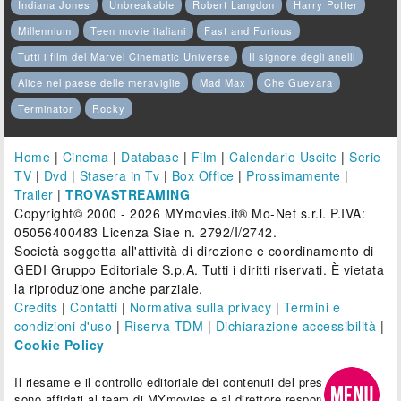
Indiana Jones
Unbreakable
Robert Langdon
Harry Potter
Millennium
Teen movie italiani
Fast and Furious
Tutti i film del Marvel Cinematic Universe
Il signore degli anelli
Alice nel paese delle meraviglie
Mad Max
Che Guevara
Terminator
Rocky
Home
|
Cinema
|
Database
|
Film
|
Calendario Uscite
|
Serie
TV
|
Dvd
|
Stasera in Tv
|
Box Office
|
Prossimamente
|
Trailer
|
TROVASTREAMING
Copyright© 2000 - 2026 MYmovies.it® Mo-Net s.r.l. P.IVA:
05056400483 Licenza Siae n. 2792/I/2742.
Società soggetta all'attività di direzione e coordinamento di
GEDI Gruppo Editoriale S.p.A. Tutti i diritti riservati. È vietata
la riproduzione anche parziale.
Credits
|
Contatti
|
Normativa sulla privacy
|
Termini e
condizioni d'uso
|
Riserva TDM
|
Dichiarazione accessibilità
|
Cookie Policy
Il riesame e il controllo editoriale dei contenuti del presente sito
sono affidati al team di MYmovies e al direttore responsabile.