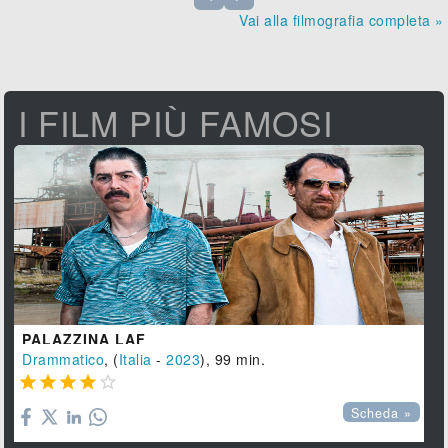
Vai alla filmografia completa »
I FILM PIÙ FAMOSI
PALAZZINA LAF
Drammatico
, (
Italia
-
2023
), 99 min.





Scheda »