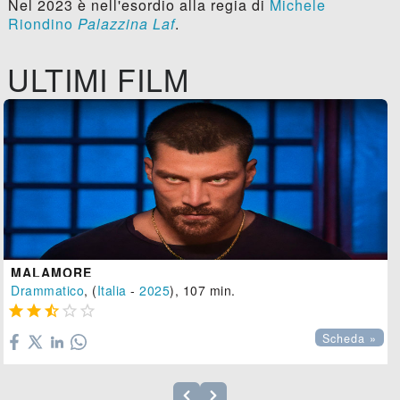
Nel 2023 è nell'esordio alla regia di
Michele
Riondino
Palazzina Laf
.
ULTIMI FILM
MALAMORE
Drammatico
, (
Italia
-
2025
), 107 min.





Scheda »