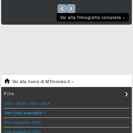
Vai alla filmografia completa »

Vai alla home di MYmovies.it »
Film
❯
2027
-
2026
-
2025
-
2024
Tutti i film imperdibili »
Film imperdibili 2026
Film imperdibili 2025