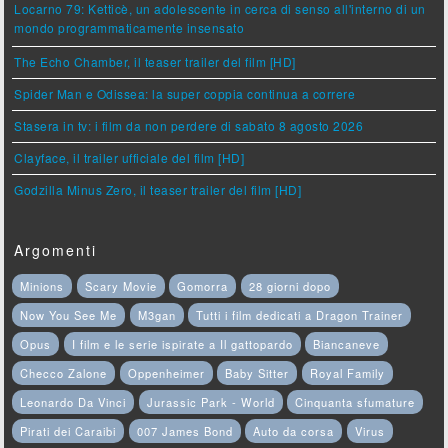
Locarno 79: Ketticè, un adolescente in cerca di senso all'interno di un
mondo programmaticamente insensato
The Echo Chamber, il teaser trailer del film [HD]
Spider Man e Odissea: la super coppia continua a correre
Stasera in tv: i film da non perdere di sabato 8 agosto 2026
Clayface, il trailer ufficiale del film [HD]
Godzilla Minus Zero, il teaser trailer del film [HD]
Argomenti
Minions
Scary Movie
Gomorra
28 giorni dopo
Now You See Me
M3gan
Tutti i film dedicati a Dragon Trainer
Opus
I film e le serie ispirate a Il gattopardo
Biancaneve
Checco Zalone
Oppenheimer
Baby Sitter
Royal Family
Leonardo Da Vinci
Jurassic Park - World
Cinquanta sfumature
Pirati dei Caraibi
007 James Bond
Auto da corsa
Virus