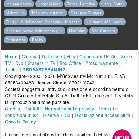
Indiana Jones
Unbreakable
Robert Langdon
Harry Potter
Millennium
Teen movie italiani
Fast and Furious
Tutti i film del Marvel Cinematic Universe
Il signore degli anelli
Alice nel paese delle meraviglie
Mad Max
Che Guevara
Terminator
Rocky
Home
|
Cinema
|
Database
|
Film
|
Calendario Uscite
|
Serie
TV
|
Dvd
|
Stasera in Tv
|
Box Office
|
Prossimamente
|
Trailer
|
TROVASTREAMING
Copyright© 2000 - 2026 MYmovies.it® Mo-Net s.r.l. P.IVA:
05056400483 Licenza Siae n. 2792/I/2742.
Società soggetta all'attività di direzione e coordinamento di
GEDI Gruppo Editoriale S.p.A. Tutti i diritti riservati. È vietata
la riproduzione anche parziale.
Credits
|
Contatti
|
Normativa sulla privacy
|
Termini e
condizioni d'uso
|
Riserva TDM
|
Dichiarazione accessibilità
|
Cookie Policy
Il riesame e il controllo editoriale dei contenuti del presente sito