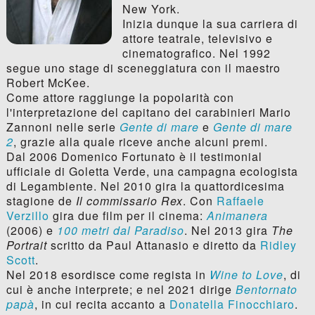
New York.
Inizia dunque la sua carriera di
attore teatrale, televisivo e
cinematografico. Nel 1992
segue uno stage di sceneggiatura con il maestro
Robert McKee.
Come attore raggiunge la popolarità con
l'interpretazione del capitano dei carabinieri Mario
Zannoni nelle serie
Gente di mare
e
Gente di mare
2
, grazie alla quale riceve anche alcuni premi.
Dal 2006 Domenico Fortunato è il testimonial
ufficiale di Goletta Verde, una campagna ecologista
di Legambiente. Nel 2010 gira la quattordicesima
stagione de
Il commissario Rex
. Con
Raffaele
Verzillo
gira due film per il cinema:
Animanera
(2006) e
100 metri dal Paradiso
. Nel 2013 gira
The
Portrait
scritto da Paul Attanasio e diretto da
Ridley
Scott
.
Nel 2018 esordisce come regista in
Wine to Love
, di
cui è anche interprete; e nel 2021 dirige
Bentornato
papà
, in cui recita accanto a
Donatella Finocchiaro
.