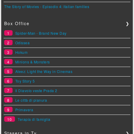
The Story of Movies - Episodio 4: Italian families
Box Office
❯
1
Spider-Man - Brand New Day
2
Odissea
3
Hokum
4
Minions & Monsters
5
Ateez: Light the Way in Cinemas
6
Toy Story 5
7
Il Diavolo veste Prada 2
8
Le città di pianura
9
Primavera
10
Terapia di famiglia
Stasera in Tv
❯