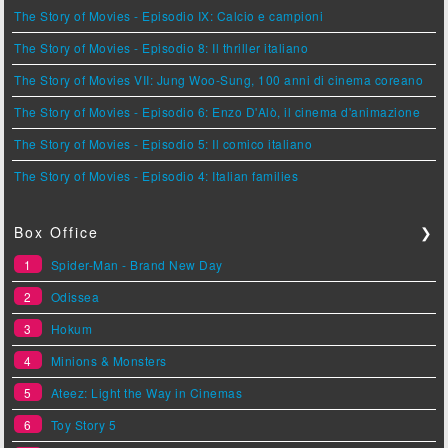
The Story of Movies - Episodio IX: Calcio e campioni
The Story of Movies - Episodio 8: Il thriller italiano
The Story of Movies VII: Jung Woo-Sung, 100 anni di cinema coreano
The Story of Movies - Episodio 6: Enzo D'Alò, il cinema d'animazione
The Story of Movies - Episodio 5: Il comico italiano
The Story of Movies - Episodio 4: Italian families
Box Office
❯
1
Spider-Man - Brand New Day
2
Odissea
3
Hokum
4
Minions & Monsters
5
Ateez: Light the Way in Cinemas
6
Toy Story 5