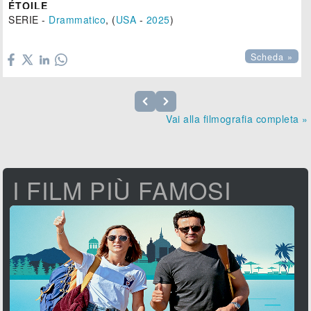
ÉTOILE
SERIE -
Drammatico
, (
USA
-
2025
)

Scheda »
Vai alla filmografia completa »
I FILM PIÙ FAMOSI