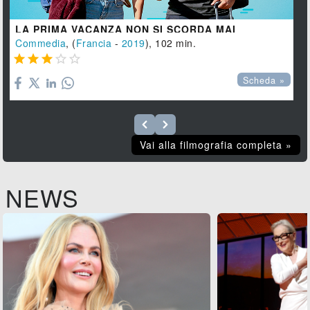
LA PRIMA VACANZA NON SI SCORDA MAI
Commedia
, (
Francia
-
2019
), 102 min.





Scheda »
Vai alla filmografia completa »
NEWS