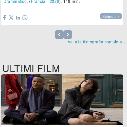
Drammatico
, (
Francia
-
2026
), 119 min.

Scheda »
Vai alla filmografia completa »
ULTIMI FILM