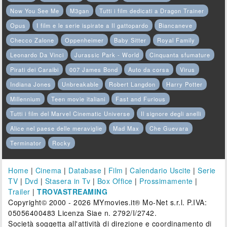
Now You See Me
M3gan
Tutti i film dedicati a Dragon Trainer
Opus
I film e le serie ispirate a Il gattopardo
Biancaneve
Checco Zalone
Oppenheimer
Baby Sitter
Royal Family
Leonardo Da Vinci
Jurassic Park - World
Cinquanta sfumature
Pirati dei Caraibi
007 James Bond
Auto da corsa
Virus
Indiana Jones
Unbreakable
Robert Langdon
Harry Potter
Millennium
Teen movie italiani
Fast and Furious
Tutti i film del Marvel Cinematic Universe
Il signore degli anelli
Alice nel paese delle meraviglie
Mad Max
Che Guevara
Terminator
Rocky
Home
|
Cinema
|
Database
|
Film
|
Calendario Uscite
|
Serie
TV
|
Dvd
|
Stasera in Tv
|
Box Office
|
Prossimamente
|
Trailer
|
TROVASTREAMING
Copyright© 2000 - 2026 MYmovies.it® Mo-Net s.r.l. P.IVA:
05056400483 Licenza Siae n. 2792/I/2742.
Società soggetta all'attività di direzione e coordinamento di