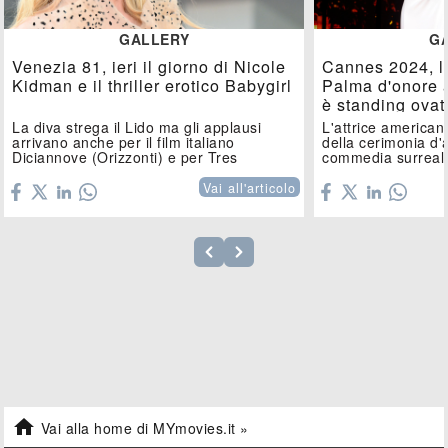
GALLERY
G
Venezia 81, ieri il giorno di Nicole
Cannes 2024, l'
Kidman e il thriller erotico Babygirl
Palma d'onore 
è standing ovat
La diva strega il Lido ma gli applausi
L'attrice american
arrivano anche per il film italiano
della cerimonia d'
Diciannove (Orizzonti) e per Tres
commedia surreale
Amies....
Vai all'articolo

Vai alla home di MYmovies.it »