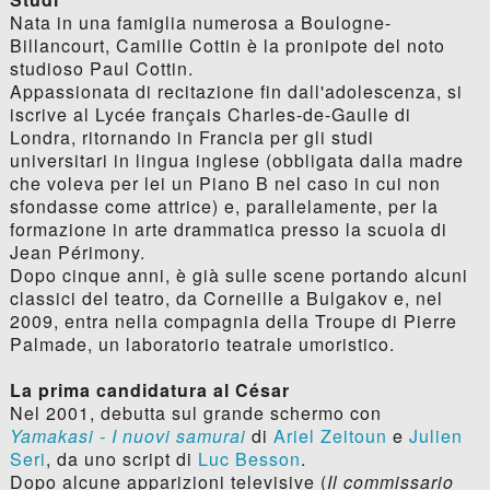
Nata in una famiglia numerosa a Boulogne-
Billancourt, Camille Cottin è la pronipote del noto
studioso Paul Cottin.
Appassionata di recitazione fin dall'adolescenza, si
iscrive al Lycée français Charles-de-Gaulle di
Londra, ritornando in Francia per gli studi
universitari in lingua inglese (obbligata dalla madre
che voleva per lei un Piano B nel caso in cui non
sfondasse come attrice) e, parallelamente, per la
formazione in arte drammatica presso la scuola di
Jean Périmony.
Dopo cinque anni, è già sulle scene portando alcuni
classici del teatro, da Corneille a Bulgakov e, nel
2009, entra nella compagnia della Troupe di Pierre
Palmade, un laboratorio teatrale umoristico.
La prima candidatura al César
Nel 2001, debutta sul grande schermo con
Yamakasi - I nuovi samurai
di
Ariel Zeitoun
e
Julien
Seri
, da uno script di
Luc Besson
.
Dopo alcune apparizioni televisive (
Il commissario