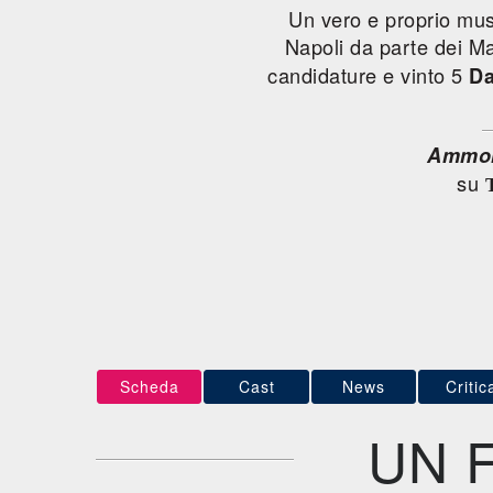
Un vero e proprio mus
Napoli da parte dei Ma
candidature e vinto 5
Da
Ammor
su
Scheda
Cast
News
Critic
UN 