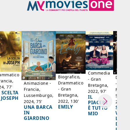
Commedia
ammatico
Biografico,
Dramm
- Gran
rancia,
Drammatico
Animazione -
- Giap
Bretagna,
24, 77'
- Gran
Francia,
Francia
2022, 97'
 SCELTA
Bretagna,
Lussemburgo,
Singap
IL
 JOSEPH
2022, 130'
2024, 75'
2024, 
PIACERE
EMILY
UNA BARCA
SPIRI
È TUTTO
IN
WORL
MIO
GIARDINO
LA FE
DELL
LANT