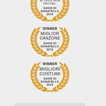
ATTRICE NON
PROTAG.
DAVID DI
DONATELLO
2018
rda
Guarda
Guarda
Guarda
Guarda
ito
subito
subito
subito
subito
WINNER
MIGLIOR
CANZONE
DAVID DI
DONATELLO
2018
WINNER
MIGLIORI
COSTUMI
DAVID DI
DONATELLO
2018