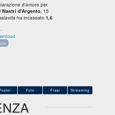
hiarazione d'amore per
 3
, 15
Nastri d'Argento
ha incassato
alavita
1,6
ownload
bito
Poster
Foto
Frasi
Streaming
ENZA