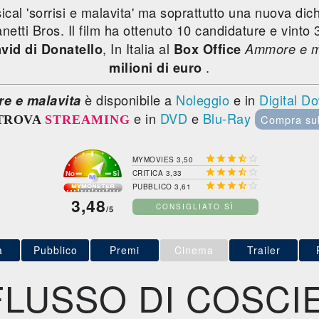
ical 'sorrisi e malavita' ma soprattutto una nuova dic
netti Bros. Il film ha ottenuto 10 candidature e vinto
, In Italia al
vid di Donatello
Box Office
Ammore e m
.
milioni di euro
è disponibile a
Noleggio
e in
Digital D
e e malavita
e in
DVD
e
Blu-Ray
Compra su
TROVA
STREAMING





MYMOVIES 3,50





CRITICA 3,33





PUBBLICO 3,61
3,48
CONSIGLIATO SÌ
/5
a
Pubblico
Premi
Cinema
Trailer
FLUSSO DI COSCI