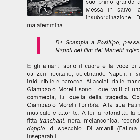
suo primo grande 
Messa in salvo la
insubordinazione. 
malafemmina.
Da Scampia a Posillipo, passand
Napoli nel film dei Manetti agi
E gli amanti sono il cuore e la voce di
canzoni recitano, celebrando Napoli, il 
irriducibile e barocca. Allacciati dalle ma
Giampaolo Morelli sono i due volti di un
commedia, lui quella della tragedia. 
Giampaolo Morelli l'ombra. Alla sua Fatim
musicale e attonito. A lei la rotondità, la 
fitta
, nera, melanconica, recond
tranchant
, di specchio. Di amanti (Fatima e
doppio
inseparabili.