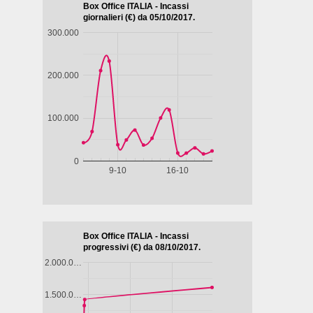
AMPIRA
SONG 'E NAPULE
LE TIGRI DI
MOMPRACEM
2.85
REGIA
3.18
REGIA
3.34
/5
/5
/5
Marco
Alberto
Manetti,
Rodríguez
Antonio
Manetti
Film&More
Film&More
DVD
DVD
DVD
IBS
IBS
DVD
DVD
DVD
Feltrinelli
DVD
DVD