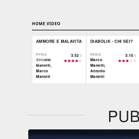
HOME VIDEO
AMMORE E MALAVITA
DIABOLIK - CHI SEI?
REGIA
3.52
REGIA
3.15
/5
/5
Antonio
Marco
Manetti,
Manetti,
Marco
Antonio
Manetti
Manetti
Film&More
Film&More
DVD
BR
DVD
BR
IBS
IBS
DVD
BR
DVD
PUB
Feltrinelli
Feltrinelli
DVD
DVD