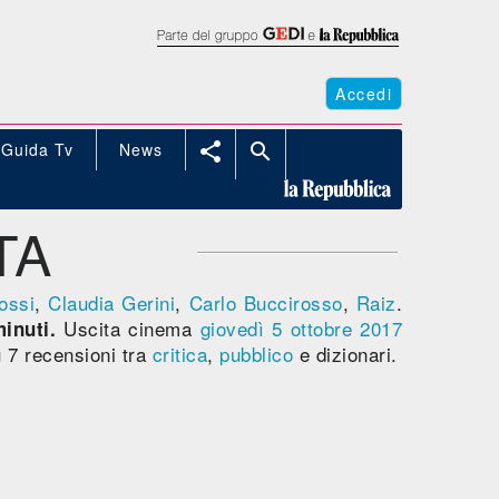
Accedi
Guida Tv
News


TA
ossi
,
Claudia Gerini
,
Carlo Buccirosso
,
Raiz
.
Uscita cinema
giovedì 5
ottobre 2017
inuti.
 7 recensioni tra
critica
,
pubblico
e dizionari.