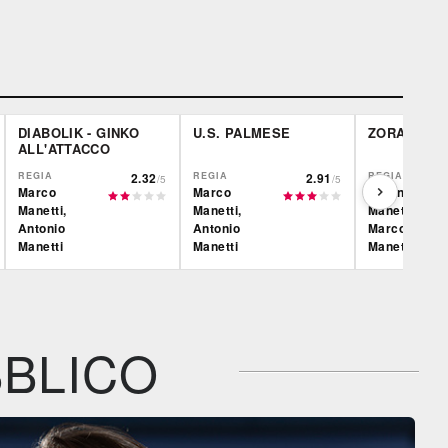
DIABOLIK - GINKO
U.S. PALMESE
ZORA LA V
ALL'ATTACCO
REGIA
2.32
REGIA
2.91
REGIA
/5
/5
Marco
Marco
Antonio
Manetti,
Manetti,
Manetti,
Antonio
Antonio
Marco
Manetti
Manetti
Manetti
Film&More
Film&More
Film&More
DVD
BR
DVD
IBS
IBS
IBS
DVD
DVD
BLICO
Feltrinelli
Feltrinelli
Feltrinelli
DVD
DVD