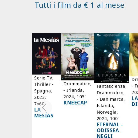
Tutti i film da € 1 al mese
Serie TV,
Dr
Drammatico,
Thriller -
- F
Fantascienza,
- Irlanda,
Spagna,
20
Drammatico,
2024, 105'
2023,
LA
- Danimarca,
KNEECAP
DI
7x60'
Islanda,
LA
Norvegia,
MESÍAS
2024, 100'
ETERNAL -
ODISSEA
NEGLI