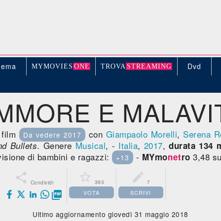
nema
Dvd
MYMOVIE
S
ONE
TROV
A
STREAMING
MMORE E MALAVI
 film
con
Giampaolo Morelli
,
Serena R
Da vedere 2017
. Genere
Musical
, -
Italia
,
2017
,
d Bullets
durata 134 m
 visione di bambini e ragazzi:
-
3,48 su
MYmo
net
ro
+13



393
7
Condividi
VOTA
SCRIVI

Ultimo aggiornamento giovedì 31 maggio 2018