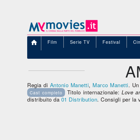

Film
Serie TV
Festival
Ci
A
Regia di
Antonio Manetti
,
Marco Manetti
. Un
Titolo internazionale:
Love an
Cast completo
distribuito da
01 Distribution
. Consigli per la