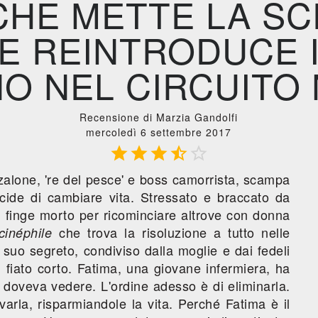
HE METTE LA SC
E REINTRODUCE 
O NEL CIRCUITO 
Recensione di Marzia Gandolfi
mercoledì 6 settembre 2017





alone, 're del pesce' e boss camorrista, scampa
cide di cambiare vita. Stressato e braccato da
 si finge morto per ricominciare altrove con donna
che trova la risoluzione a tutto nelle
cinéphile
l suo segreto, condiviso dalla moglie e dai fedeli
l fiato corto. Fatima, una giovane infermiera, ha
 doveva vedere. L'ordine adesso è di eliminarla.
ovarla, risparmiandole la vita. Perché Fatima è il