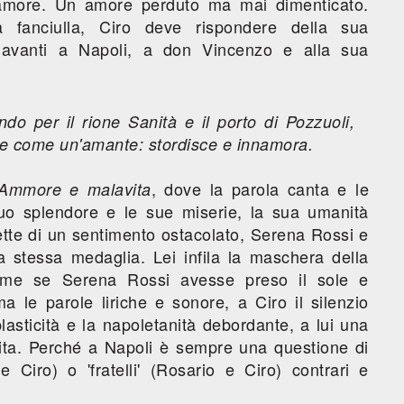
amore. Un amore perduto ma mai dimenticato.
 fanciulla, Ciro deve rispondere della sua
Davanti a Napoli, a don Vincenzo e alla sua
o per il rione Sanità e il porto di Pozzuoli,
sce come un'amante: stordisce e innamora.
, dove la parola canta e le
Ammore e malavita
suo splendore e le sue miserie, la sua umanità
nette di un sentimento ostacolato, Serena Rossi e
a stessa medaglia. Lei infila la maschera della
Come se Serena Rossi avesse preso il sole e
a le parole liriche e sonore, a Ciro il silenzio
plasticità e la napoletanità debordante, a lui una
ita. Perché a Napoli è sempre una questione di
 Ciro) o 'fratelli' (Rosario e Ciro) contrari e