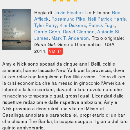
Regia di
David Fincher
. Un Film con
Ben
Affleck
,
Rosamund Pike
,
Neil Patrick Harris
,
Tyler Perry
,
Kim Dickens
,
Patrick Fugit
,
Carrie Coon
,
David Clennon
,
Antonio St.
James
,
Mark T. Anderson
. Titolo originale:
. Genere Drammatico - USA,
Gone Girl
2014.
V.M. 14
Amy e Nick sono sposati da cinque anni. Belli, colti e
ammirati, hanno lasciato New York per la provincia, dove
la loro relazione languisce e l'ostilità cresce. Dietro di loro
la crisi economica che ha messo in ginocchio l'America e
interrotto le loro carriere, davanti a loro nuvole nere che
minacciano tempesta e guai, grossi guai. Licenziati dalle
rispettive redazioni e dalle rispettive ambizioni, Amy e
Nick provano a ricostruirsi una vita nel Missouri.
Casalinga annoiata e paranoica lei, proprietario di un bar
che chiama The Bar lui, la coppia scoppia il giorno del loro
quinto anniversario.