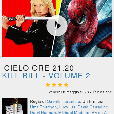

Kill Bill - Volume 2





0:00
/
0:00
CIELO ORE 21.20
KILL BILL - VOLUME 2




venerdì 8 maggio 2026 -
Televisione
Regia di
Quentin Tarantino
. Un Film con
Uma Thurman
,
Lucy Liu
,
David Carradine
,
Daryl Hannah
,
Michael Madsen
,
Vivica A.