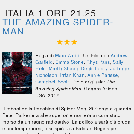
ITALIA 1 ORE 21.25
THE AMAZING SPIDER-
MAN



Regia di
Marc Webb
. Un Film con
Andrew
Garfield
,
Emma Stone
,
Rhys Ifans
,
Sally
Field
,
Martin Sheen
,
Denis Leary
,
Julianne
Nicholson
,
Irrfan Khan
,
Annie Parisse
,
Campbell Scott
. Titolo originale:
The
. Genere Azione -
Amazing Spider-Man
USA, 2012.
Il reboot della franchise di Spider-Man. Si ritorna a quando
Peter Parker era alle superiori e non era ancora stato
morso da un ragno radioattivo. La pellicola sarà più cruda
e contemporanea, e si ispirerà a Batman Begins per il