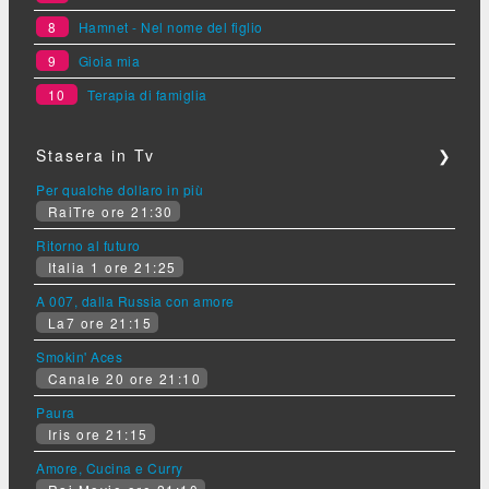
8
Hamnet - Nel nome del figlio
9
Gioia mia
10
Terapia di famiglia
Stasera in Tv
❯
Per qualche dollaro in più
RaiTre ore 21:30
Ritorno al futuro
Italia 1 ore 21:25
A 007, dalla Russia con amore
La7 ore 21:15
Smokin' Aces
Canale 20 ore 21:10
Paura
Iris ore 21:15
Amore, Cucina e Curry