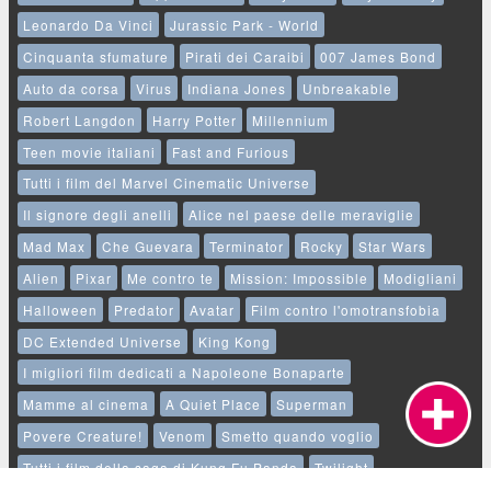
Leonardo Da Vinci
Jurassic Park - World
Cinquanta sfumature
Pirati dei Caraibi
007 James Bond
Auto da corsa
Virus
Indiana Jones
Unbreakable
Robert Langdon
Harry Potter
Millennium
Teen movie italiani
Fast and Furious
Tutti i film del Marvel Cinematic Universe
Il signore degli anelli
Alice nel paese delle meraviglie
Mad Max
Che Guevara
Terminator
Rocky
Star Wars
Alien
Pixar
Me contro te
Mission: Impossible
Modigliani
Halloween
Predator
Avatar
Film contro l'omotransfobia
DC Extended Universe
King Kong
I migliori film dedicati a Napoleone Bonaparte
Mamme al cinema
A Quiet Place
Superman
Povere Creature!
Venom
Smetto quando voglio
Tutti i film della saga di Kung Fu Panda
Twilight