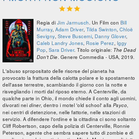



Regia di
Jim Jarmusch
. Un Film con
Bill
Murray
,
Adam Driver
,
Tilda Swinton
,
Chloë
Sevigny
,
Steve Buscemi
,
Danny Glover
,
Caleb Landry Jones
,
Rosie Perez
,
Iggy
Pop
,
Sara Driver
. Titolo originale:
The Dead
. Genere Commedia - USA, 2019.
Don't Die
L'abuso spropositato delle risorse del pianeta ha
provocato la frattura della calotta polare e lo spostamento
dell'asse terrestre, scambiando il giorno con la notte e
risvegliando i morti dal riposo eterno. A Centerville, da
qualche parte in Ohio, il mondo chiede il conto agli uomini,
divorati nei
, dentro i motel 'old school' alla
,
diner
Psyco
nei centri di detenzione, nelle fattorie, nelle stazioni di
servizio. A difendere l'ordine e la cittadina ci sono soltanto
Cliff Robertson, capo della polizia di Centerville, Ronnie
Peterson, agente che sembra sapere tutto di zombie e di