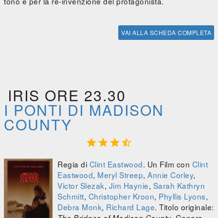
tono e per la re-invenzione del protagonista.
VAI ALLA SCHEDA COMPLETA
IRIS ORE 23.30
I PONTI DI MADISON
COUNTY




Regia di
Clint Eastwood
. Un Film con
Clint
Eastwood
,
Meryl Streep
,
Annie Corley
,
Victor Slezak
,
Jim Haynie
,
Sarah Kathryn
Schmitt
,
Christopher Kroon
,
Phyllis Lyons
,
Debra Monk
,
Richard Lage
. Titolo originale:
. Genere
The Bridges of Madison County