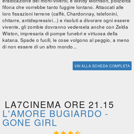
eradicazione dei morti-viventi, e Mindy Morrison, poliziotta
fifona che vorrebbe tanto fuggire lontano. Attaccati alle
loro fissazioni terrene (caffè, Chardonnay, telefonini,
chitarre, antidepressivi...) e risoluti a divorare ogni essere
vivente, gli zombie dovranno vedersela anche con Zelda
Wiston, impresaria di pompe funebri e virtuosa della
katana. Spade o fucili, le cose volgono al peggio, a meno
di non essere di un altro mondo...
VAI ALLA SCHEDA COMPLETA
LA7CINEMA ORE 21.15
L'AMORE BUGIARDO -
GONE GIRL



