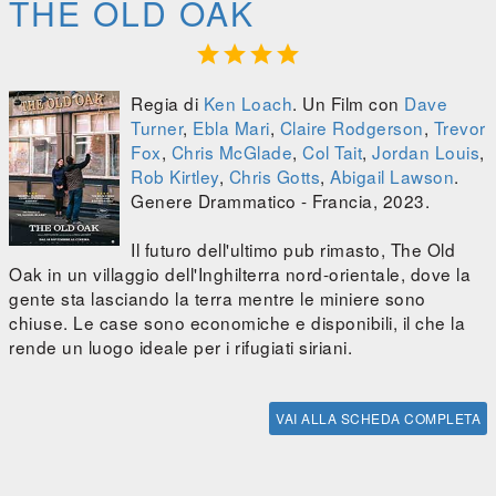
THE OLD OAK




Regia di
Ken Loach
. Un Film con
Dave
Turner
,
Ebla Mari
,
Claire Rodgerson
,
Trevor
Fox
,
Chris McGlade
,
Col Tait
,
Jordan Louis
,
Rob Kirtley
,
Chris Gotts
,
Abigail Lawson
.
Genere Drammatico - Francia, 2023.
Il futuro dell'ultimo pub rimasto, The Old
Oak in un villaggio dell'Inghilterra nord-orientale, dove la
gente sta lasciando la terra mentre le miniere sono
chiuse. Le case sono economiche e disponibili, il che la
rende un luogo ideale per i rifugiati siriani.
VAI ALLA SCHEDA COMPLETA