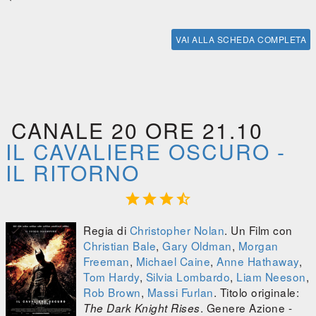
VAI ALLA SCHEDA COMPLETA
CANALE 20 ORE 21.10
IL CAVALIERE OSCURO -
IL RITORNO




Regia di
Christopher Nolan
. Un Film con
Christian Bale
,
Gary Oldman
,
Morgan
Freeman
,
Michael Caine
,
Anne Hathaway
,
Tom Hardy
,
Silvia Lombardo
,
Liam Neeson
,
Rob Brown
,
Massi Furlan
. Titolo originale:
. Genere Azione -
The Dark Knight Rises