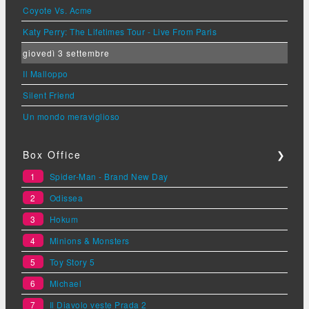
Coyote Vs. Acme
Katy Perry: The Lifetimes Tour - Live From Paris
giovedì 3 settembre
Il Malloppo
Silent Friend
Un mondo meraviglioso
Box Office
❯
1
Spider-Man - Brand New Day
2
Odissea
3
Hokum
4
Minions & Monsters
5
Toy Story 5
6
Michael
7
Il Diavolo veste Prada 2