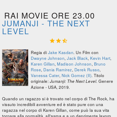
RAI MOVIE ORE 23.00
JUMANJI - THE NEXT
LEVEL



Regia di
Jake Kasdan
. Un Film con
Dwayne Johnson
,
Jack Black
,
Kevin Hart
,
Karen Gillan
,
Madison Johnson
,
Bruno
Rose
,
Dania Ramirez
,
Derek Russo
,
Vanessa Cater
,
Nick Gomez (II)
. Titolo
originale:
. Genere
Jumanji: The Next Level
Azione - USA, 2019.
Quando un ragazzo si è trovato nel corpo di The Rock, ha
vissuto incredibili avventure ed è stato pure con una
ragazza nel corpo di Karen Gillan, come può la sua vita
tornare alla normalità, all'asma e a un deprimente lavoro