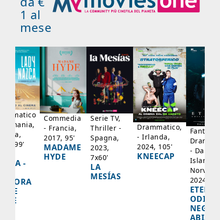
da €
1 al
mese
rammatico
Serie TV,
Commedia
 Germania,
Drammatico,
Thriller -
- Francia,
Fantasci
rancia,
- Irlanda,
Spagna,
2017, 95'
Drammat
025, 99'
2024, 105'
MADAME
2023,
- Danima
ADY
KNEECAP
HYDE
7x60'
Islanda,
AZCA -
LA
Norvegi
A
MESÍAS
2024, 10
IGNORA
ETERNA
ELLE
ODISS
INEE
NEGLI
ABISSI