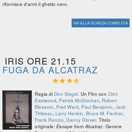
rifornisce d'armi il ghetto nero.
VAI ALLA SCHEDA COMPLETA
IRIS ORE 21.15
FUGA DA ALCATRAZ




Regia di
Don Siegel
. Un Film con
Clint
Eastwood
,
Patrick McGoohan
,
Robert
Blossom
,
Fred Ward
,
Paul Benjamin
,
Jack
Thibeau
,
Larry Hankin
,
Bruce M. Fischer
,
Frank Ronzio
,
Danny Glover
. Titolo
originale:
. Genere
Escape from Alcatraz