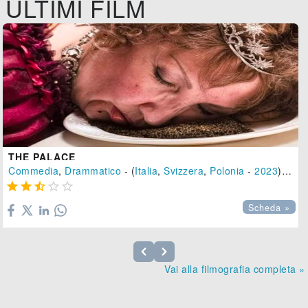
ULTIMI FILM
THE PALACE
Commedia
,
Drammatico
- (
Italia
,
Svizzera
,
Polonia
-
2023
), 100 min.





Scheda »
Vai alla filmografia completa »