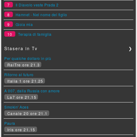
7
Il Diavolo veste Prada 2
8
Hamnet - Nel nome del figlio
9
Gioia mia
10
Terapia di famiglia
Stasera in Tv
❯
Per qualche dollaro in più
RaiTre ore 21.3
Ritorno al futuro
Italia 1 ore 21.25
A 007, dalla Russia con amore
La7 ore 21.15
Smokin' Aces
Canale 20 ore 21.1
Paura
Iris ore 21.15