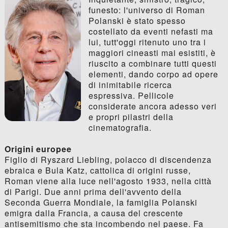
funesto: l'universo di Roman
Polanski è stato spesso
costellato da eventi nefasti ma
lui, tutt'oggi ritenuto uno tra i
maggiori cineasti mai esistiti, è
riuscito a combinare tutti questi
elementi, dando corpo ad opere
di inimitabile ricerca
espressiva. Pellicole
considerate ancora adesso veri
e propri pilastri della
cinematografia.
Origini europee
Figlio di Ryszard Liebling, polacco di discendenza
ebraica e Bula Katz, cattolica di origini russe,
Roman viene alla luce nell'agosto 1933, nella città
di Parigi. Due anni prima dell'avvento della
Seconda Guerra Mondiale, la famiglia Polanski
emigra dalla Francia, a causa del crescente
antisemitismo che sta incombendo nel paese. Fa