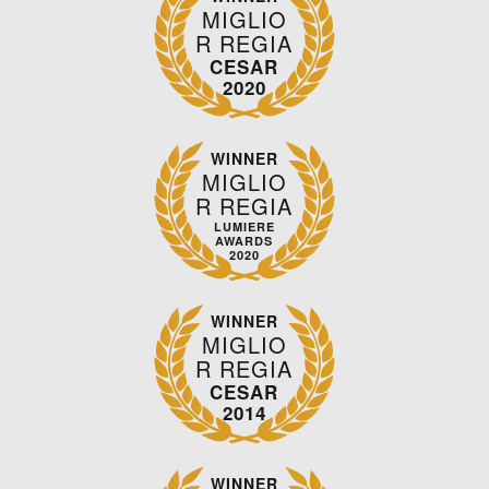
MIGLIO
R REGIA
CESAR
2020
WINNER
MIGLIO
R REGIA
LUMIERE
AWARDS
2020
WINNER
MIGLIO
R REGIA
CESAR
2014
WINNER