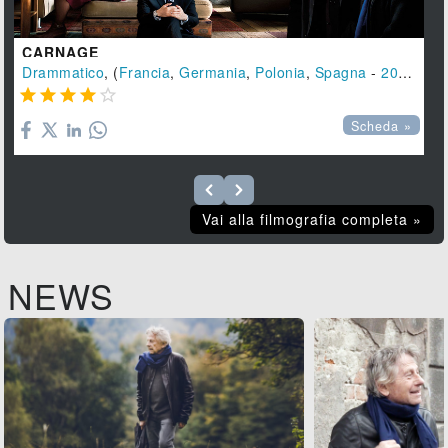
CARNAGE
Drammatico
, (
Francia
,
Germania
,
Polonia
,
Spagna
-
2011
), 79





Scheda »
Vai alla filmografia completa »
NEWS