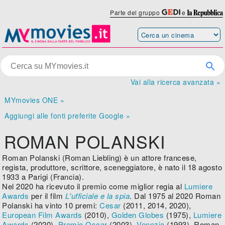
Parte del gruppo
e
Vai alla ricerca avanzata »
MYmovies ONE »
Aggiungi alle fonti preferite Google »
ROMAN POLANSKI
Roman Polanski (Roman Liebling) è un attore francese,
regista, produttore, scrittore, sceneggiatore, è nato il 18 agosto
1933 a Parigi (Francia).
Nel 2020 ha ricevuto il premio come miglior regia al
Lumiere
Awards
per il film
L'ufficiale e la spia
. Dal 1975 al 2020 Roman
Polanski ha vinto 10 premi:
Cesar
(2011, 2014, 2020),
European Film Awards
(2010),
Golden Globes
(1975),
Lumiere
Awards
(2020),
Premio Oscar
(2003),
Venezia
(1993). Roman