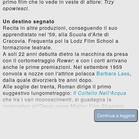
primo film che lo vede in veste di attore:
Trzy
opowiesci
.
Un destino segnato
Recita in altre produzioni, conseguendo il suo
apprendistato nel '59, alla Scuola d'Arte di
Cracovia. Frequenta poi la Lodz Film School a
formazione teatrale.
A soli 22 anni debutta dietro la macchina da presa
con il cortometraggio
Rower
: e con i corti arrivano
anche le prime premiazioni. Nel settembre 1959
convola a nozze con l'attrice polacca
Barbara Lass
,
dalla quale divorzierà tre anni dopo.
Alle soglie dei trenta, Roman dirige il primo
suggestivo lungometraggio:
Il Coltello Nell'Acqua
che tra i vari riconoscimenti, si guadagna la
nomination all'Oscar come Miglior Film Straniero.
Continua a leggere