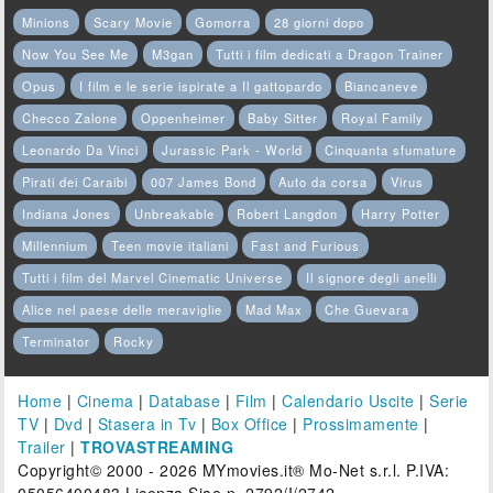
Minions
Scary Movie
Gomorra
28 giorni dopo
Now You See Me
M3gan
Tutti i film dedicati a Dragon Trainer
Opus
I film e le serie ispirate a Il gattopardo
Biancaneve
Checco Zalone
Oppenheimer
Baby Sitter
Royal Family
Leonardo Da Vinci
Jurassic Park - World
Cinquanta sfumature
Pirati dei Caraibi
007 James Bond
Auto da corsa
Virus
Indiana Jones
Unbreakable
Robert Langdon
Harry Potter
Millennium
Teen movie italiani
Fast and Furious
Tutti i film del Marvel Cinematic Universe
Il signore degli anelli
Alice nel paese delle meraviglie
Mad Max
Che Guevara
Terminator
Rocky
Home
|
Cinema
|
Database
|
Film
|
Calendario Uscite
|
Serie
TV
|
Dvd
|
Stasera in Tv
|
Box Office
|
Prossimamente
|
Trailer
|
TROVASTREAMING
Copyright© 2000 - 2026 MYmovies.it® Mo-Net s.r.l. P.IVA: