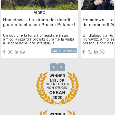
VIDEO
Hometown - La strada dei ricordi,
Hometown - La s
guarda la clip con Roman Polanski
da mercoledì 2
Un doc che tallona il cineasta e il suo
Un dialogo tra Ro
amico Ryszard Horowitz durante la visita
Horowitz, amici se
ai luoghi della loro infanzia, a...
persecuzione nazi
Vai all'articolo
WINNER
MIGLIOR
SCENEGG.RA
NON ORIGIN.
CESAR
2020
WINNER