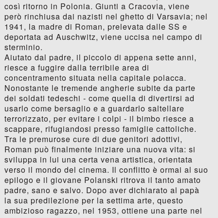
così ritorno in Polonia. Giunti a Cracovia, viene
però rinchiusa dai nazisti nel ghetto di Varsavia; nel
1941, la madre di Roman, prelevata dalle SS e
deportata ad Auschwitz, viene uccisa nel campo di
sterminio.
Aiutato dal padre, il piccolo di appena sette anni,
riesce a fuggire dalla terribile area di
concentramento situata nella capitale polacca.
Nonostante le tremende angherie subite da parte
dei soldati tedeschi - come quella di divertirsi ad
usarlo come bersaglio e a guardarlo saltellare
terrorizzato, per evitare i colpi - il bimbo riesce a
scappare, rifugiandosi presso famiglie cattoliche.
Tra le premurose cure di due genitori adottivi,
Roman può finalmente iniziare una nuova vita: si
sviluppa in lui una certa vena artistica, orientata
verso il mondo del cinema. Il conflitto è ormai al suo
epilogo e il giovane Polanski ritrova il tanto amato
padre, sano e salvo. Dopo aver dichiarato al papà
la sua predilezione per la settima arte, questo
ambizioso ragazzo, nel 1953, ottiene una parte nel