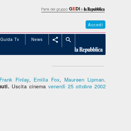
Accedi
Guida Tv
News


Frank Finlay
,
Emilia Fox
,
Maureen Lipman
.
Uscita cinema
venerdì 25
ottobre 2002
uti.