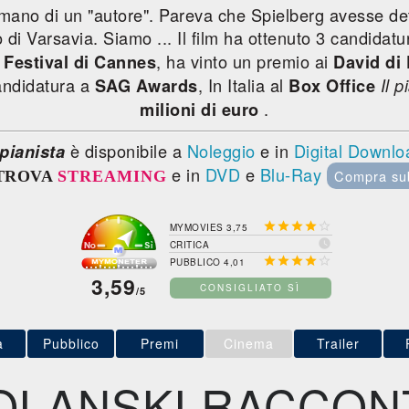
 mano di un "autore". Pareva che Spielberg avesse dett
 di Varsavia. Siamo ... Il film ha ottenuto 3 candidatu
l
, ha vinto un premio ai
Festival di Cannes
David di
andidatura a
, In Italia al
SAG Awards
Box Office
Il p
.
milioni di euro
è disponibile a
Noleggio
e in
Digital Downlo
 pianista
e in
DVD
e
Blu-Ray
Compra su
TROVA
STREAMING





MYMOVIES 3,75

CRITICA





PUBBLICO 4,01
3,59
CONSIGLIATO SÌ
/5
a
Pubblico
Premi
Cinema
Trailer
OLANSKI RACCON