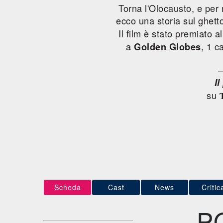
Torna l'Olocausto, e per
ecco una storia sul ghetto
Il film è stato premiato a
a
, 1 c
Golden Globes
Il
su
Scheda
Cast
News
Critic
P