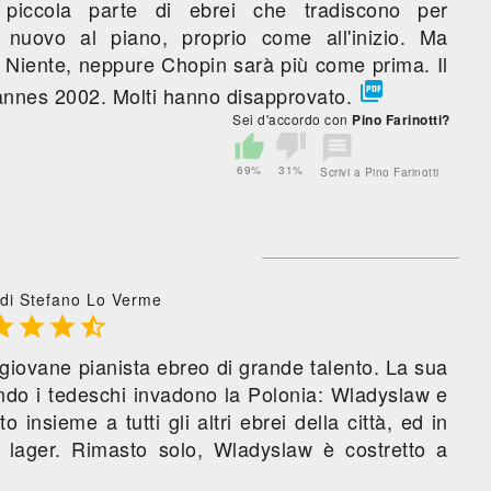
piccola parte di ebrei che tradiscono per
 nuovo al piano, proprio come all'inizio. Ma
. Niente, neppure Chopin sarà più come prima. Il

 Cannes 2002. Molti hanno disapprovato.
Sei d'accordo con
Pino Farinotti?
69%
31%
Scrivi a Pino Farinotti
di Stefano Lo Verme




iovane pianista ebreo di grande talento. La sua
ndo i tedeschi invadono la Polonia: Wladyslaw e
 insieme a tutti gli altri ebrei della città, ed in
i lager. Rimasto solo, Wladyslaw è costretto a