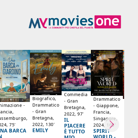
Commedia
Biografico,
Drammatico
- Gran
Biogr
Drammatico
nimazione -
- Giappone,
Bretagna,
Franc
- Gran
rancia,
Francia,
2022, 97'
Belgi
Bretagna,
ussemburgo,
Singapore,
IL
98'
2022, 130'
024, 75'
2024, 105'
PIACERE
LA D
EMILY
NA BARCA
SPIRIT
È TUTTO
DI F
N
WORLD -
MIO