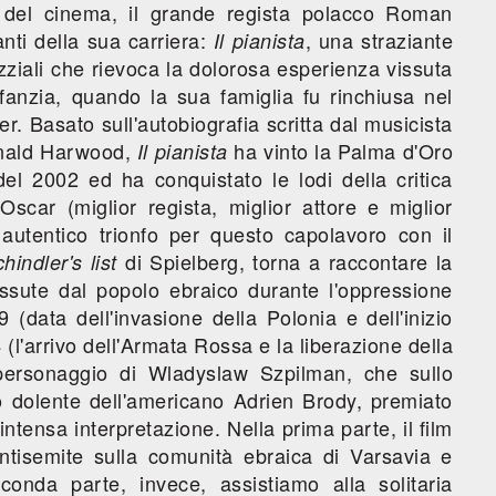
o del cinema, il grande regista polacco Roman
nti della sua carriera:
, una straziante
Il pianista
zziali che rievoca la dolorosa esperienza vissuta
fanzia, quando la sua famiglia fu rinchiusa nel
r. Basato sull'autobiografia scritta dal musicista
onald Harwood,
ha vinto la Palma d'Oro
Il pianista
el 2002 ed ha conquistato le lodi della critica
Oscar (miglior regista, miglior attore e miglior
autentico trionfo per questo capolavoro con il
di Spielberg, torna a raccontare la
hindler's list
issute dal popolo ebraico durante l'oppressione
 (data dell'invasione della Polonia e dell'inizio
l'arrivo dell'Armata Rossa e la liberazione della
ersonaggio di Wladyslaw Szpilman, che sullo
o dolente dell'americano Adrien Brody, premiato
ntensa interpretazione. Nella prima parte, il film
antisemite sulla comunità ebraica di Varsavia e
econda parte, invece, assistiamo alla solitaria