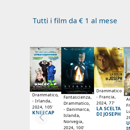
Tutti i film da € 1 al mese
Drammatico
Drammatico,
- Francia,
Fantascienza,
A
- Irlanda,
2024, 77'
Drammatico,
F
2024, 105'
LA SCELTA
- Danimarca,
L
KNEECAP
DI JOSEPH
Islanda,
2
Norvegia,
U
2024, 100'
I