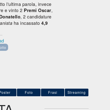
o l'ultima parola, invece
re e vinto 2
,
Premi Oscar
, 2 candidature
 Donatello
ha incassato
ianista
4,9
ad
bito
Poster
Foto
Frasi
Streaming
TA