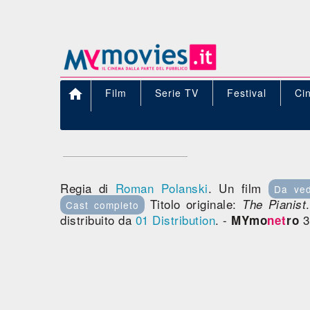

Film
Serie TV
Festival
Ci
Regia di
Roman Polanski
. Un film
Da ve
Titolo originale:
The Pianist
Cast completo
distribuito da
01 Distribution
. -
3
MYmo
net
ro